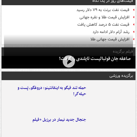
قیمت‌های روز در یک نگاه
قیمت نفت برنت به ۷۹ دلار رسید
افزایش قیمت طلا و نقره جهانی
قیمت نفت ۵ درصد کاهش یافت
رشد آرام دلار ادامه دارد
افزایش قیمت جهانی طلا
فیلم برگزیده
صاعقه جان فوتبالیست تایلندی را گرفت!
برگزیده ورزشی
حمله تند فیگو به اینفانتینو: دروغگو، پَست‌ و
حیله‌گر!
جنجال جدید نیمار در برزیل +فیلم