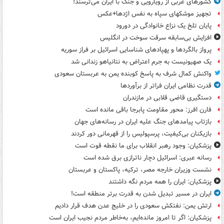
کشورهای عربی از رویارویی و جنگ با ایران می‌ترسند!
تجهیز موشکهای سپاه به نفس اژدها+عکس
پایان تلخ یک نزاع خانوادگی در دورود
افزایش بی‌سابقه سرقت سوخت در انگلیس
پرواز بالگردها و پهپادهای شناسایی اسرائیل بر فراز سوریه
یک صهیونیست به جرم اعتراض به نتانیاهو زندانی شد
واکنش کمال شرف به پاسخ کوبنده یمن به عربستان سعودی
قدرت نظامی ایران فراتر از برآوردها
دستگیری قاضی قلابی در مازندران
فارن افرز: محور مقاومت پابرجا باقی مانده است
بازتاب پیامدهای جنگ علیه ایران در رسانه‌های جهان
بازیکنان بی‌کیفیت، پرسپولیس را از قهرمانی دور کردند
پزشکیان: وجود رهبر انقلاب برای ما نقطه قوت است
رسانه عبری: اسرائیل دچار ناترازی برق شده است
نشست وزیران خارجه مصر، ترکیه، پاکستان و عربستان
پزشکیان: ایران را همه مردم نگه داشتند
ایران در مسیر تبدیل شدن به قدرت برتر منطقه است!
ارتش یمن: نفتکش سعودی را در خلیج عدن هدف قرار دادیم
پزشکیان: اگر تا امروز مانده‌ایم، به‌خاطر مردم نجیب ایران است