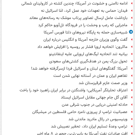
ادامه ناامنی و خشونت در آمریکا؛ چندین کشته در کارولینای شمالی
فیدان: حماس به تعهدات خود عمل کرد، امّا اسرائیل نه
بازداشت عامل ارسال تصاویر پرتاب موشک به رسانه‌های معاند
ماجرایی که رعب و وحشت را در فرودگاه تل‌آویو حاکم کرد
شبیه‌سازی حمله به پایگاه نیروهای دلتا فورس آمریکا
گفت وگوی وزیران خارجه آمریکا و انگلیس درباره ایران
ماکرون: اتحادیه اروپا فشار بر روسیه را افزایش خواهد داد
بیانیه تند اتحادیه لیگ‌های اروپایی علیه اینفانتینو
تحول بزرگ یمن در هدف‌گیری کشتی‌های سعودی
آمریکا: گفتگوهای لبنان و اسرائیل فردا ازسرگرفته خواهد شد!
تفاهم ایران و عمان در آستانه نهایی شدن است
وزیر صمت عازم قرقیزستان شد
اعتراف تحلیلگر آمریکایی؛ واشنگتن در برابر ایران راهبرد خود را باخت
آقای گل جام جهانی مقابل اسرائیل ایستاد
حادثه امنیتی دریایی در جنوب شرقی عدن
عصبانیت ترامپ از پیروزی نامزد حامی فلسطین در میشیگان
وینیسیوس در رئال مادرید ماندنی شد
ترامپ وعدۀ تسلیم ایران داد، تحقیر نصیبش شد
افت صادرات نفت آمریکا به پایین‌ترین حجم در ۸ ماه اخیر