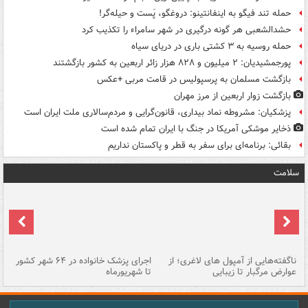
حمله تند فیگو به اینفانتینو: دروغگو، پَست‌ و حیله‌گر!
حشدالشعبی هر گونه درگیری در شهر سامراء را تکذیب کرد
حمله روسیه به ۳ کشتی باری در دریای سیاه
پورجمشیدیان: ۲ میلیون و ۸۲۸ هزار زائر اربعین به کشور بازگشتند
بازگشت مسلمان به پرسپولیس در قامت مربی +عکس
بازگشت زوار اربعین از مرز مهران
پزشکیان: مشروطه نماد بیداری، قانون‌گرایی و مردم‌سالاری ملت ایران است
ذخایر موشکی آمریکا در جنگ با ایران تمام شده است
بقائی: برنامه‌ای برای سفر به قطر و پاکستان نداریم
سلامت
ناگفته‌هایی از آمپول های لاغری؛ از
اجرای پزشک خانواده در ۶۴ شهر کشور
پز
عوارض مرگبار تا زیبایی
تا شهریورماه
زی