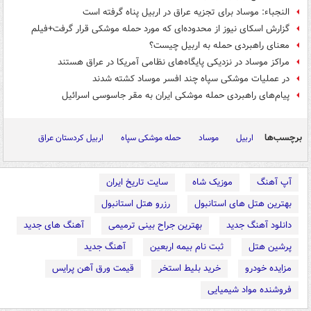
النجباء: موساد برای تجزیه عراق در اربیل پناه گرفته است
گزارش اسکای نیوز از محدوده‌ای که مورد حمله موشکی قرار گرفت+فیلم
معنای راهبردی حمله به اربیل چیست؟
مراکز موساد در نزدیکی پایگاه‌های نظامی آمریکا در عراق هستند
در عملیات موشکی سپاه چند افسر موساد کشته شدند
پیام‌های راهبردی حمله موشکی ایران به مقر جاسوسی اسرائیل
برچسب‌ها
اربیل
موساد
حمله موشکی سپاه
اربیل کردستان عراق
آپ آهنگ
موزیک شاه
سایت تاریخ ایران
بهترین هتل های استانبول
رزرو هتل استانبول
دانلود آهنگ جدید
بهترین جراح بینی ترمیمی
آهنگ های جدید
پرشین هتل
ثبت نام بیمه اربعین
آهنگ جدید
مزایده خودرو
خرید بلیط استخر
قیمت ورق آهن پرایس
فروشنده مواد شیمیایی