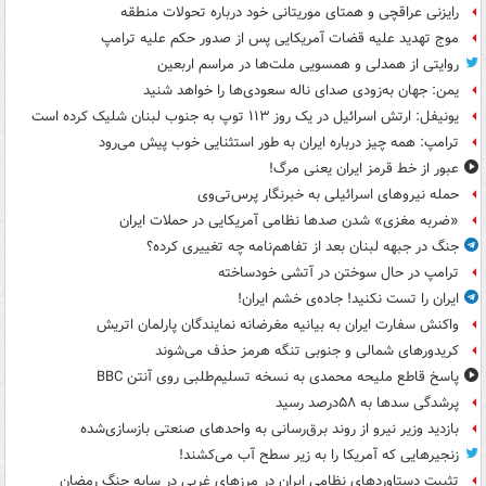
رایزنی عراقچی و همتای موریتانی خود درباره تحولات منطقه
موج تهدید علیه قضات آمریکایی پس از صدور حکم علیه ترامپ
روایتی از همدلی و همسویی ملت‌ها در مراسم اربعین
یمن: جهان به‌زودی صدای ناله سعودی‌ها را خواهد شنید
یونیفل: ارتش اسرائیل در یک روز ۱۱۳ توپ به جنوب لبنان شلیک کرده است
ترامپ: همه چیز درباره ایران به طور استثنایی خوب پیش می‌رود
عبور از خط قرمز ایران یعنی مرگ!
حمله نیروهای اسرائیلی به خبرنگار پرس‌تی‌وی
«ضربه مغزی» شدن صدها نظامی آمریکایی در حملات ایران
جنگ در جبهه لبنان بعد از تفاهم‌نامه چه تغییری کرده؟
ترامپ در حال سوختن در آتشی خودساخته
ایران را تست نکنید! جاده‌ی خشم ایران!
واکنش سفارت ایران به بیانیه مغرضانه نمایندگان پارلمان اتریش
کریدورهای شمالی و جنوبی تنگه هرمز حذف می‌شوند
پاسخ قاطع ملیحه محمدی به نسخه تسلیم‌طلبی روی آنتن BBC
پرشدگی سدها به ۵۸درصد رسید
بازدید وزیر نیرو از روند برق‌رسانی به واحدهای صنعتی بازسازی‌شده
زنجیرهایی که آمریکا را به زیر سطح آب می‌کشند!
تثبیت دستاوردهای نظامی ایران در مرزهای غربی در سایه جنگ رمضان