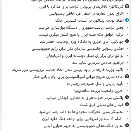
کاریکاتور/ تلاش‌های بی‌پایان ترامپ برای مذاکره با ایران
اخراج بدون تعارف در انتظار فرد خاطی پرسپولیس
اتمام بودجه پنتاگون در آستانه گسترش جنگ
وقتی ترامپ ریاست‌جمهوری را دستگاه پول‌سازی می‌بیند!
ترکیه: توافق مکه علیه ایران یا هیچ کشور دیگری نیست
جهانگیر: آقای خرازی به دادگاه ویژه روحانیت احضار شد
افشای رسوایی جاسوسی سازمان ملل برای رژیم صهیونیستی
توافق برای برگزاری دیدار دوستانه ایران و آذربایجان
ابراهیم صادقی سرمربی سایپا شد
تاکید وزارت خارجه بر لزوم روشن شدن ابعاد جنایت تروریستی مراز شریف
آماده سازی ضریح نورانی امیرالمومنین برای ایام پایانی صفر
تأیید ربایش و قتل حمیدرضا رجب‌زاده
آخرین وضعیت پرونده ساعدی‌نیا
واکنش مردم جنوب عراق به تصاویر کودکان میناب
خیابان‌های بمبئی غرق شدند
تحلیلگر یمنی: تحرکات سعودی‌ها به دقت رصد می‌شود
اقدام ۱۱ سناتور آمریکایی برای توقف جنگ علیه ایران
تجاوز جنگنده‌های صهیونیستی به حریم هوایی لبنان