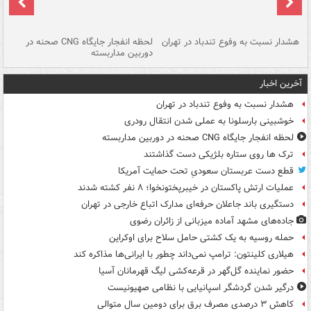
ای
هشدار نسبت به وفوع تندباد در تهران
لحظه انفجار جایگاه CNG صحنه در
دس
دوربین مداربسته
ات
آخرین اخبار
هشدار نسبت به وفوع تندباد در تهران
خوشبینی بارسلونا به عملی شدن انتقال رودری
لحظه انفجار جایگاه CNG صحنه در دوربین مداربسته
ترک ها روی ستاره بلژیکی دست گذاشتند
قطع دست عربستان سعودیِ تحت حمایت آمریکا
عملیات ارتش پاکستان در خیبرپختونخوا؛ ۸ نفر کشته شدند
دستگیری باند جاعلان حرفه‌ای مدارک اتباع خارجی در تهران
جاده‌های مشهد آماده میزبانی از زائران رضوی
حمله روسیه به یک کشتی حامل سلاح برای اوکراین
هیلاری کلینتون: ترامپ نمی‌داند چطور با ایرانی‌ها مذاکره کند
حضور نماینده گل‌گهر در قرعه‌کشی لیگ قهرمانان آسیا
درگیر شدن گردشگر اسپانیایی با نظامی صهیونیست
کاهش ۳ درصدی مصرف برق برای دومین سال متوالی