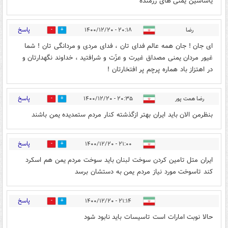
یاساشین یمنی های رزمنده
پاسخ
رضا
۲۰:۱۸ - ۱۴۰۰/۱۲/۲۰
0
11
اى جان ! جان همه عالم فداى تان ، فداى مردى و مردانگى تان ! شما
غيور مردان يمنى مصداق غيرت و عزّت و شرافتيد ، خداوند نگهدارتان و
در اهتزاز باد هماره پرچم پر افتخارتان !
پاسخ
رضا همت پور
۲۰:۳۵ - ۱۴۰۰/۱۲/۲۰
0
10
بنظرمن الان باید ایران بهتر ازگذشته کنار مردم ستمدیده یمن باشند
پاسخ
۲۱:۰۰ - ۱۴۰۰/۱۲/۲۰
0
7
ایران متل تامین کردن سوخت لبنان باید سوخت مردم یمن هم اسکرد
کند تاسوخت مورد نیاز مردم یمن به دستشان برسد
پاسخ
۲۱:۱۴ - ۱۴۰۰/۱۲/۲۰
0
6
حالا نوبت امارات است تاسیسات باید نابود شود