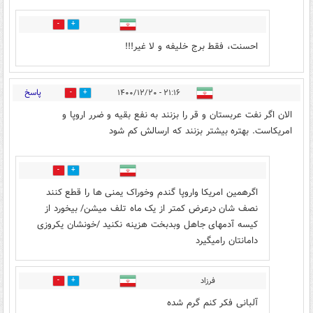
0
1
احسنت، فقط برج خلیفه و لا غیر!!!
پاسخ
۲۱:۱۶ - ۱۴۰۰/۱۲/۲۰
0
6
الان اگر نفت عربستان و قر را بزنند به نفع بقیه و ضرر اروپا و
امریکاست. بهتره بیشتر بزنند که ارسالش کم شود
8
0
اگرهمین امریکا واروپا گندم وخوراک یمنی ها را قطع کنند
نصف شان درعرض کمتر از یک ماه تلف میشن/ بیخورد از
کیسه آدمهای جاهل وبدبخت هزینه نکنید /خونشان یکروزی
دامانتان رامیگیرد
فرزاد
0
2
آلبانی فکر کنم گرم شده