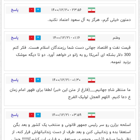
پاسخ
۲۳:۵۶ - ۱۴۰۰/۱۲/۲۰
0
2
دمتون خیلی گرم، هرگز به آل سعود اعتماد نکنید.
پاسخ
وطنم
۰۱:۱۶ - ۱۴۰۰/۱۲/۲۱
0
0
قیمت نفت و اقتصاد جهانی دست شما رزمندگان اسلام هست. فکر کنم
300 دلار بشکه ای آمریکا رو به زانو در خواهد آورد. دو تا دیگه موشک
بزنید تمومه.
پاسخ
۰۱:۳۰ - ۱۴۰۰/۱۲/۲۱
0
0
ما منتظر شاهِ جهانیم___(فارغ از متن این خبر) لطفا برای ظهور امام زمان
ع دعا کنیم. اللهم العجل لولیک الفرج
پاسخ
۰۳:۵۹ - ۱۴۰۰/۱۲/۲۱
0
2
اسلحه بزارن رو سر رئیس جمهور قانونی و منتخب یک کشور و بعد بگن
استعفا بده و زندانیش کنن و بعد طرف از دست زندانبانهاش فرار کنه، از
نظر شما میشه ((رئیس جمهوری مستعفی و فراری این کشور))!!!!! حوثی