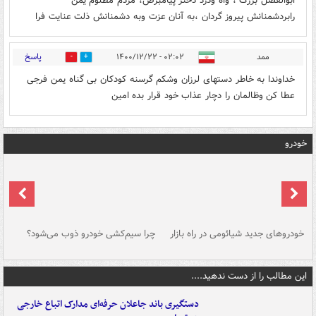
ابوالفضل بزرگ ، واه ودرد دختر پیامبرص، مردم مظلوم یمن
رابردشمنانش پیروز گردان ،به آنان عزت وبه دشمنانش ذلت عنایت فرا
پاسخ
ممد
۰۲:۰۲ - ۱۴۰۰/۱۲/۲۲
0
0
خداوندا به خاطر دستهای لرزان وشکم گرسنه کودکان بی گناه یمن فرجی
عطا کن وظالمان را دچار عذاب خود قرار بده امین
خودرو
خودروهای جدید شیائومی در راه بازار
چرا سیم‌کشی خودرو ذوب می‌شود؟
شو
این مطالب را از دست ندهید....
دستگیری باند جاعلان حرفه‌ای مدارک اتباع خارجی