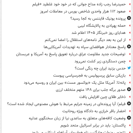
حمیدرضا رجب زاده مداح جوانی که در خود خود غلطید +فیلم
صعود ۱۱۲ هزار واحدی شاخص بورس در معاملات امروز
پرونده یونیک فایننس به کجا رسید؟
حمله پهپادی به پالایشگاه لیبی
هدایای روز خبرنگار ۱۴۰۵ اعلام شد
از این به بعد دیگر نامه‌های استقلال را امضا نمی‌کنم
پاسخ معنادار هوافضای سپاه به تهدیدات آمریکایی‌ها
توضیحات جدید مقاومت عراق درباره تعویق پاسخ به آمریکا و عربستان
چمن دستگردی زیر کشت نمی‌رود
حدس بزنید ایران چه رنگی است؟
بازیکن سابق پرسپولیس به فجرسپاسی پیوست
پانه‌تا: آمریکا مثل یک «بوکسور مست» بین ایران و روسیه می‌دود
صدور برگه جلب برای ۱۴۸ متهم متخلف ارزی
ذخایر طلای چین افزایش یافت
فیلم/ آیا پرونده‌ای در زمینه جرایم مرتبط با هوش مصنوعی ایجاد شده است؟
احضار باقر خرازی به دادگاه ویژه روحانیت
وضعیت کافه‌های متعلق به ساعدی نیا از زبان سخنگوی عدلیه
پاکستان: باید در برابر اسرائیل متحد شویم
تئودور روزولت جایگزین ناو هواپیمابر آبراهام لینکلن می‌شود