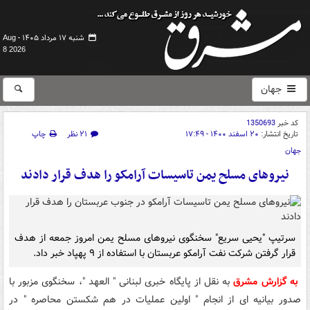
شنبه ۱۷ مرداد ۱۴۰۵ -
Aug
8 2026
جهان
کد خبر
1350693
تاریخ انتشار:
۲۰ اسفند ۱۴۰۰ - ۱۷:۴۹
۲۱ نظر
چاپ
جهان
نیروهای مسلح یمن تاسیسات آرامکو را هدف قرار دادند
سرتیپ "یحیی سریع" سخنگوی نیروهای مسلح یمن امروز جمعه از هدف
قرار گرفتن شرکت نفت آرامکو عربستان با استفاده از ۹ پهپاد خبر داد.
به گزارش مشرق
به نقل از پایگاه خبری لبنانی " العهد "، سخنگوی مزبور با
صدور بیانیه ای از انجام " اولین عملیات در هم شکستن محاصره " در