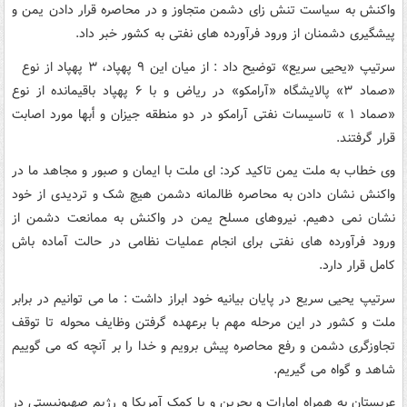
واکنش به سیاست تنش زای دشمن متجاوز و در محاصره قرار دادن یمن و
پیشگیری دشمنان از ورود فرآورده های نفتی به کشور خبر داد.
سرتیپ «یحیی سریع» توضیح داد : از میان این ۹ پهپاد، ۳ پهپاد از نوع
«صماد ۳» پالایشگاه «آرامکو» در ریاض و با ۶ پهپاد باقیمانده از نوع
«صماد ۱ » تاسیسات نفتی آرامکو در دو منطقه جیزان و أبها مورد اصابت
قرار گرفتند.
وی خطاب به ملت یمن تاکید کرد: ای ملت با ایمان و صبور و مجاهد ما در
واکنش نشان دادن به محاصره ظالمانه دشمن هیچ شک و تردیدی از خود
نشان نمی دهیم. نیروهای مسلح یمن در واکنش به ممانعت دشمن از
ورود فرآورده های نفتی برای انجام عملیات نظامی در حالت آماده باش
کامل قرار دارد.
سرتیپ یحیی سریع در پایان بیانیه خود ابراز داشت : ما می توانیم در برابر
ملت و کشور در این مرحله مهم با برعهده گرفتن وظایف محوله تا توقف
تجاوزگری دشمن و رفع محاصره پیش برویم و خدا را بر آنچه که می گوییم
شاهد و گواه می گیریم.
عربستان به همراه امارات و بحرین و با کمک آمریکا و رژیم صهیونیستی در