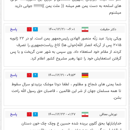
های اسلحه به دست یمن هم میشه (( ملت یمن ))!!!!!!! جوابی دارید
میشنوم
پاسخ
دکتر حقیقت
۰۴:۰۱ - ۱۴۰۰/۱۲/۲۱
0
0
ویکی پدیا: عبد رَبُّه منصور الهادی رئیس‌جمهور یمن است. او در ۲۲ ژانویه
۲۰۱۵ پس از آن‌که انصار الله(حوثی ها) کاخ ریاست‌جمهوری را تصرف
کردند از مقام خود استعفاء داد. وی سپس به شهر عدن گریخت و با پس
گرفتن استعفایش خود را تنها رهبر مشروع کشور اعلام کرد.
پاسخ
۰۹:۵۳ - ۱۴۰۰/۱۲/۲۱
0
0
شما یمنی های شجاع و مظلوم ، لطفا دوتا موشک بزنیدتو سرال سقوط
تا همه مسلمان جهان از شر این ظالمین ، قاصبان حق رسول الله راحت
بشن.
پاسخ
نورعلی معافی
۰۱:۲۷ - ۱۴۰۰/۱۲/۲۲
0
0
خدایابارلها بحق گلوی بریده شده حسین ع وچک چک خون دستان