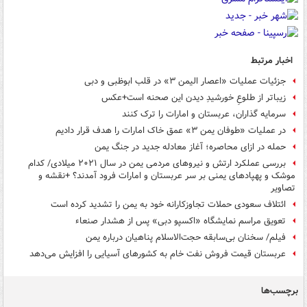
اخبار مرتبط
جزئیات عملیات «اعصار الیمن ۳» در قلب ابوظبی و دبی
زیباتر از طلوعِ خورشیدِ دیدن این صحنه است+عکس
سرمایه گذاران، عربستان و امارات را ترک کنند
در عملیات «طوفان یمن ۳» عمق خاک امارات را هدف قرار دادیم
حمله در ازای محاصره؛ آغاز معادله جدید در جنگ یمن
بررسی عملکرد ارتش و نیروهای مردمی یمن در سال ۲۰۲۱ میلادی/ کدام
موشک و پهپادهای یمنی بر سر عربستان و امارات فرود آمدند؟ +نقشه و
تصاویر
ائتلاف سعودی حملات تجاوزکارانه خود به یمن را تشدید کرده است
تعویق مراسم نمایشگاه «اکسپو دبی» پس از هشدار صنعاء
فیلم/ سخنان بی‌سابقه حجت‌الاسلام پناهیان درباره یمن
عربستان قیمت فروش نفت خام به کشورهای آسیایی را افزایش می‌دهد
برچسب‌ها