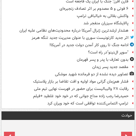
فارن افرز: جنگ با ایران یک فاجعه است
۶ فوتی و ۵ مصدوم بر اثر تصادف زنجیره‌ای
واکنش بقائی به خیالبافی ترامپ
پالایشگاه سیزران منفجر شد
هشدار ارشدترین ژنرال آمریکا درباره محدودیت‌های نظامی علیه ایران
اثر جدید کارتونیست سوری با عنوان مدیریت جدید تنگه هرمز
ادامه جنگ تا روی کار آمدن دولت جدید در آمریکا!
"سوپر ال‌نینو"در راه است؟
بدون تعارف با پدر و پسر قهرمان
مقصد جدید پسر زیدان
تصاویر دیده‌ نشده از دو فرمانده شهید موشکی
فشار هم‌زمان گرانی مواد اولیه و افت تقاضا بر بازار پلاستیک
رقابت ۲۸ والیبالیست برای حضور در فهرست نهایی تیم ملی
حمیدرضا رجب زاده مداح جوانی که در خود خود غلطید +فیلم
ترامپ التماس‌کننده توافقی است که خود ویران کرد
حوادث