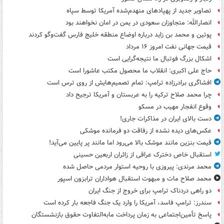
تصاویر جدید از پهپادهای منهدم‌شده آمریکا توسط سپاه
انصارالله: متجاوزان سعودی در یمن در امان نخواهند بود
پوتین و محمد بن زاید درباره اوضاع منطقه خلیج فارس گفت‌وگو کردند
قیمت جهانی نفت امروز ۱۶ مرداد
اشکال بزرگ فوتبال ما نتیجه‌گرایی است
حاج علی اکبری: انقلاب ما محصول مکتب عاشورا است
افشاگری برادرزاده ترامپ: تمام تصمیم‌هایش از روی ترس است
چرا محمد صلاح ترکیه را به عربستان و آمریکا ترجیح داد
وقوع انفجار مهیب در مسکو
دست بالای ایران در مذاکرات جاری!
عکس‌های دیده نشده از رفاقت دو فرمانده‌ موشکی
قیمت بنزین مانند موشک بالا می‌رود اما مانند پر پایین می‌آید!
استقبال خاص دخترک عراقی از زائران اربعین حسینی
محمد مرندی: پیروزی با روحیه استوار مردمی حاصل شده
محمد صلاح مات و مبهوت استقبال هواداران ترابزون اسپور
دو راهی دردناک ترامپ برای خروج از جنگ ایران
سندرز: ترامپ فاسد، آمریکا را وارد یک جنگ فاجعه بار کرده است
پاسخ تأمین‌اجتماعی به زمان پرداخت مابه‌التفاوت حقوق بازنشستگان