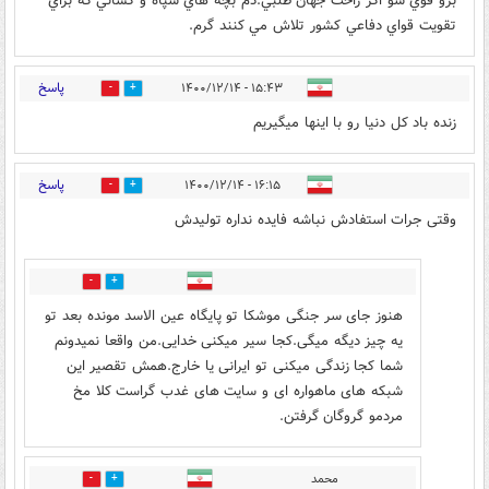
برو قوي شو اگر راحت جهان طلبي.دم بچه هاي سپاه و كساني كه براي
تقويت قواي دفاعي كشور تلاش مي كنند گرم.
پاسخ
۱۵:۴۳ - ۱۴۰۰/۱۲/۱۴
0
2
زنده باد کل دنیا رو با اینها میگیریم
پاسخ
۱۶:۱۵ - ۱۴۰۰/۱۲/۱۴
9
2
وقتی جرات استفادش نباشه فایده نداره تولیدش
0
2
هنوز جای سر جنگی موشکا تو پایگاه عین الاسد مونده بعد تو
یه چیز دیگه میگی.کجا سیر میکنی خدایی.من واقعا نمیدونم
شما کجا زندگی میکنی تو ایرانی یا خارج.همش تقصیر این
شبکه های ماهواره ای و سایت های غدب گراست کلا مخ
مردمو گروگان گرفتن.
محمد
0
0