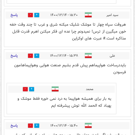
پاسخ
سید امیر
۱۵:۲۰ - ۱۴۰۰/۱۲/۱۴
0
13
هروقت سپاه چهار تا موشک شلیک میکنه شرق و غرب تا چند وقت خفه
خون میگیرن از ترس! نمیدونم چرا عده ای فکر میکنن اهرم قدرت قابل
مذاکره است.# عبرت های اوکراین
پاسخ
علی
۱۵:۳۸ - ۱۴۰۰/۱۲/۱۴
0
4
بایددرساخت هواپیماهم پیش قدم بشیم صنعت هوایی وهواپیماهامون
فرسودن
محمد
0
0
یه بار برای همیشه هواپیما به درد نمی خوره فقط موشک و
پهباد که الحمد الله توش پیشرفته ایم
پاسخ
۱۵:۴۰ - ۱۴۰۰/۱۲/۱۴
0
4