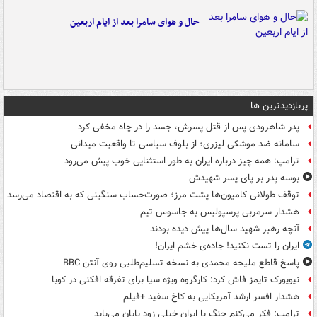
حال و هوای سامرا بعد از ایام اربعین
پربازدیدترین ها
پدر شاهرودی پس از قتل پسرش، جسد را در چاه مخفی کرد
سامانه ضد موشکی لیزری؛ از بلوف سیاسی تا واقعیت میدانی
ترامپ: همه چیز درباره ایران به طور استثنایی خوب پیش می‌رود
بوسه‌ پدر بر پای پسر شهیدش
توقف طولانی کامیون‌ها پشت مرز؛ صورت‌حساب سنگینی که به اقتصاد می‌رسد
هشدار سرمربی پرسپولیس به جاسوس تیم
آنچه رهبر شهید سال‌ها پیش دیده بودند
ایران را تست نکنید! جاده‌ی خشم ایران!
پاسخ قاطع ملیحه محمدی به نسخه تسلیم‌طلبی روی آنتن BBC
نیویورک تایمز فاش کرد: کارگروه ویژه سیا برای تفرقه افکنی در کوبا
هشدار افسر ارشد آمریکایی به کاخ سفید +فیلم
ترامپ: فکر می‌کنم جنگ با ایران خیلی زود پایان می‌یابد