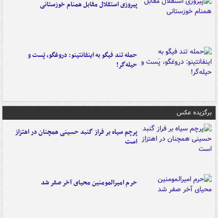
پیروزی استقلال مقابل همنام خوزستانی
حمله تند فیگو به اینفانتینو: دروغگو، پَست‌ و
حیله‌گر!
برگزیده عکس
پرچم سیاه بر فراز گنبد حسینی همچنان در اهتزاز
است
حرم امیرالمومنین محیای آخر صفر شد