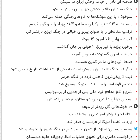
صحنه ای نادر از حیات وحش ایران در سبلان
جنگ مدعیان طلای کشتی جهان این بار در مسکو
سوخو۳۵ با این موشک‌ها به ناوهای‌جنگی حمله می‌کند
روسیه: به ۳ کشتی اوکراین حمله و ۲۰۳ پهپاد را سرنگون کردیم
ترامپ مقاله‌ای را با عنوان پیروزی خیالی در جنگ ایران بازنشر کرد
قیمت جهانی طلا امروز ۱۶ مرداد
برخورد پراید با تیر برق ۲ فوتی بر جای گذاشت
حمله سایبری گسترده به بورس آمریکا
صنعا: نیروهای ما در کمین‌ هستند
تلگراف: جنگ علیه ایران ممکن است به یکی از اشتباهات تاریخ تبدیل شود
ثبت تاریخی‌ترین کاهش تردد در تنگه هرمز
تنظیم قولنامه برای اسناد سبزرنگ ممنوع شد
شروع تلخ مدافع تیم ملی پس از جدایی از پرسپولیس
امضای توافق دفاعی بین عربستان، ترکیه و پاکستان
۱۰ خوشحالی گل زودتر از موعد
ایتالیا خرید رادار اسرائیلی را متوقف کرد
واردات نفت آمریکا از عربستان صفر شد
محسن رضایی: اجازه باز شدن مسیر دوم در تنگه هرمز را نخواهیم داد
درخواست عامری برای تعویق عملیات انتقام‌جویانه علیه عربستان