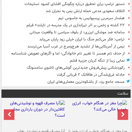
دستور ترامپ برای تحقیق درباره چگونگی افشای کمبود تسلیحات
ائتلاف سعودی مدعی حمله ارتش یمن به نجران شد
هشدار سرمربی پرسپولیس به جاسوس تیم
۲۲ کشته و زخمی بر اثر تیراندازی در یک مدرسه در تایلند+ فیلم
سامانه ضد موشکی لیزری؛ از بلوف سیاسی تا واقعیت میدانی
ترامپ: فکر می‌کنم جنگ با ایران خیلی زود پایان می‌یابد
نیمی از آمریکایی‌ها از تشدید هرج‌ومرج در غرب آسیا می‌ترسند
از حذف نام همسر تا تغییر نام خانوادگی؛ اما و اگرهای تعویض شناسنامه
نمایی زیبا از تنگه کریان جزیره قشم
رکوردشکنی پیش‌فروش جدیدترین گوشی‌های تاشوی سامسونگ
حادثه غرق‌شدگی در طاقانک ۲ قربانی گرفت
مسجد جامع یزد، از باشکوه‌ترین معماری‌های ایران
سلامت
ت
چرا مغز در هنگام خواب، انرژی خود را
آیا مصرف قهوه و نوشیدنی‌های
چر