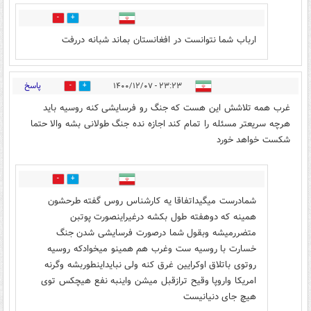
2
0
ارباب شما نتوانست در افغانستان بماند شبانه دررفت
پاسخ
۲۳:۲۳ - ۱۴۰۰/۱۲/۰۷
7
15
غرب همه تلاشش این هست که جنگ رو فرسایشی کنه روسیه باید
هرچه سریعتر مسئله را تمام کند اجازه نده جنگ طولانی بشه والا حتما
شکست خواهد خورد
1
6
شمادرست میگیداتفاقا یه کارشناس روس گفته طرحشون
همینه که دوهفته طول بکشه درغیراینصورت پوتبن
متضررمیشه وبقول شما درصورت فرسایشی شدن جنگ
خسارت با روسیه ست وغرب هم همینو میخوادکه روسیه
روتوی باتلاق اوکرایین غرق کنه ولی نبایداینطوربشه وگرنه
امریکا واروپا وقیح ترازقبل میشن واینبه نفع هیچکس توی
هیچ جای دنیانیست