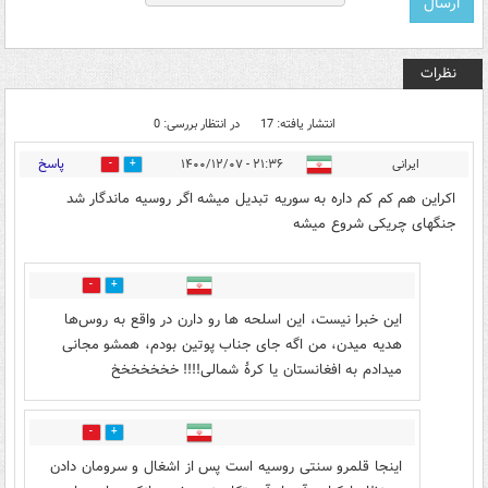
نظرات
انتشار یافته: 17
در انتظار بررسی: 0
پاسخ
ایرانی
۲۱:۳۶ - ۱۴۰۰/۱۲/۰۷
4
23
اکراین هم کم کم داره به سوریه تبدیل میشه اگر روسیه ماندگار شد
جنگهای چریکی شروع میشه
4
19
این خبرا نیست، این اسلحه ها رو دارن در واقع به روس‌ها
هدیه میدن، من اگه جای جناب پوتین بودم، همشو مجانی
میدادم به افغانستان یا کرهٔ شمالی!!!! خخخخخخخ
11
11
اینجا قلمرو سنتی روسیه است پس از اشغال و سرومان دادن