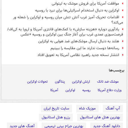
موافقت آمریکا برای فروش موشک به لیتوانی
اوکراین به دنبال استخدام اسرائیلی‌ها برای نبرد با روسیه
اقدامات تحریک آمیز غرب آتش تنش میان روسیه و اوکراین را شعله ور
می‌‎کند؟
یادآوری دوباره «هزینه سازش» با کمک‌های فانتزی آمریکا و اروپا به کی‌اف/
فرصت‌سوزی عمدی غرب برای آغاز جنگ بین اوکراین و روسیه +عکس
هلند به دنبال ارسال موشک‌های ضد هوایی به اوکراین
رسانه‌ها دوست ندارند ما این مقایسه را ببینیم
انتشار نسخه جدید راهبرد نظامی آمریکا به تعویق افتاد
برچسب‌ها
موشک ضد تانک
ارتش اوکراین
پنتاگون
تحولات اوکراین
وزارت دفاع آمریکا
روسیه
اوکراین
آمریکا
آپ آهنگ
موزیک شاه
سایت تاریخ ایران
بهترین هتل های استانبول
رزرو هتل استانبول
دانلود آهنگ جدید
بهترین جراح بینی ترمیمی
آهنگ های جدید