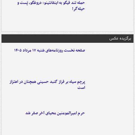
حمله تند فیگو به اینفانتینو: دروغگو، پَست‌ و
حیله‌گر!
برگزیده عکس
صفحه نخست روزنامه‌های شنبه ۱۷ مرداد ۱۴۰۵
پرچم سیاه بر فراز گنبد حسینی همچنان در اهتزاز
است
حرم امیرالمومنین محیای آخر صفر شد