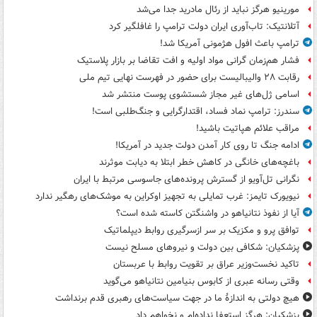
مورینیو هرگز نباید از رئال مادرید جدا می‌شد
آتلانتیک: تاب‌آوری ایران دولت ترامپ را غافلگیر کرد
ترامپ باعث افول هژمونی آمریکا شد!
فشار هم‌زمان گرانی مواد اولیه و افت تقاضا بر بازار پلاستیک
رقابت ۲۸ والیبالیست برای حضور در فهرست نهایی تیم ملی
اسامی ژل‌های غیر مجاز شستشوی پوست منتشر شد
سندرز: ترامپ نماد فساد، اقتدارگرایی و جنگ‌طلبی است!
مراقب علائم هپاتیت باشید!
ادامه جنگ تا روی کار آمدن دولت جدید در آمریکا!
باغچه‌های خانگی در کاهش خطر ابتلا به دیابت موثرند
نگرانی تل‌آویو از گسترش پرونده‌های جاسوسی مرتبط با ایران
نیویورک تایمز: غرب تمایلی به تجهیز اوکراین به موشک‌های رهگیر ندارد
آیا از نفوذ نتانیاهو در واشنگتن کاسته شده است؟
توافق پرو و مکزیک بر سر ازسرگیری روابط دیپلماتیک
پزشکیان: شکافی بین دولت و نیروهای مسلح نیست
تاکید نخست‌وزیر عراق بر تقویت روابط با عربستان
وقتی رسانه عبری از کابوس بنیامین نتانیاهو می‌گوید
هیچ دولتی به اندازۀ ما در جهت سیاست‌های رهبری قدم برنداشت
پزشکیان: هرگز استعفا نداده‌ام و نخواهم داد