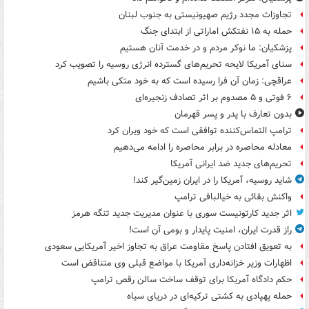
تجاوزات مجدد رژیم صهیونیستی به جنوب لبنان
حمله به ۱۵ نفتکش‌ اماراتی از ابتدای جنگ
پزشکیان: ما نوکر مردم و در خدمت آنان هستیم
سنای آمریکا لایحه تحریم‌های گسترده انرژی روسیه را تصویب کرد
عراقچی: زمان آن فرا رسیده است که به خود متکی باشیم
۶ فوتی و ۵ مصدوم بر اثر تصادف زنجیره‌ای
بدون تعارف با پدر و پسر قهرمان
ترامپ التماس‌کننده توافقی است که خود ویران کرد
معادله محاصره در برابر محاصره را ادامه می‌دهیم
تحریم‌های جدید ضد ایرانی آمریکا
شاید روسیه، آمریکا را در ایران زمین‌گیر کند!
واکنش بقائی به خیالبافی ترامپ
اثر جدید کارتونیست سوری با عنوان مدیریت جدید تنگه هرمز
راز قدرت ایران، امنیت پایدار و بومی آن است!
به تعویق افتادن پاسخ مقاومت عراق به تجاوز اخیر آمریکایی سعودی
اظهارات وزیر خزانه‌داری آمریکا با مواضع قبلی وی متناقض است
حکم دادگاه آمریکا برای توقف ساخت سالن رقص ترامپ
حمله پهپادی به کشتی ترکیه‌ای در دریای سیاه