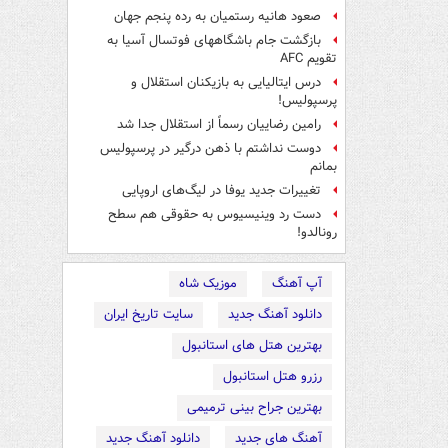
صعود هانیه رستمیان به رده پنجم جهان
بازگشت جام باشگاههای فوتسال آسیا به
تقویم AFC
درس ایتالیایی‌ به بازیکنان استقلال و
پرسپولیس!
رامین رضاییان رسماً از استقلال جدا شد
دوست نداشتم با ذهن درگیر در پرسپولیس
بمانم
تغییرات جدید یوفا در لیگ‌های اروپایی
دست رد وینیسیوس به حقوقی هم سطح
رونالدو!
آپ آهنگ
موزیک شاه
دانلود آهنگ جدید
سایت تاریخ ایران
بهترین هتل های استانبول
رزرو هتل استانبول
بهترین جراح بینی ترمیمی
آهنگ های جدید
دانلود آهنگ جدید