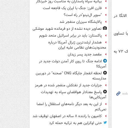
بیانیه سپاه پاسداران به مناسبت روز خبرنگار
فارن افرز: جنگ با ایران یک فاجعه است
"سوپر ال‌نینو"در راه است؟
 الانگا در
پالایشگاه سیزران منفجر شد
تصاویر دیده‌ نشده از دو فرمانده شهید موشکی
با تساوی
پاکستان: باید در برابر اسرائیل متحد شویم
هشدار ارشدترین ژنرال آمریکا درباره
محدودیت‌های نظامی علیه ایران
تادیچ ۱۸ و هالر ۲۹ برای آژاکس گل زدند و بنفیکا هم با گل به خودی هالر ۲۵ و یارمچوک ۷۲ به
مقصد جدید پسر زیدان
ادامه جنگ تا روی کار آمدن دولت جدید در
آمریکا!
لحظه انفجار جایگاه CNG "صحنه" در دوربین
مداربسته
جزئیات جدید از نفتکش منفجر شده در هرمز
پاسخ معنادار هوافضای سپاه به تهدیدات
آمریکایی‌ها
از این به بعد دیگر نامه‌های استقلال را امضا
نمی‌کنم
کامیون با راننده ۸ ساله در اصفهان توقیف شد
حتی اوکراین هم به ترکیه حمله کرد