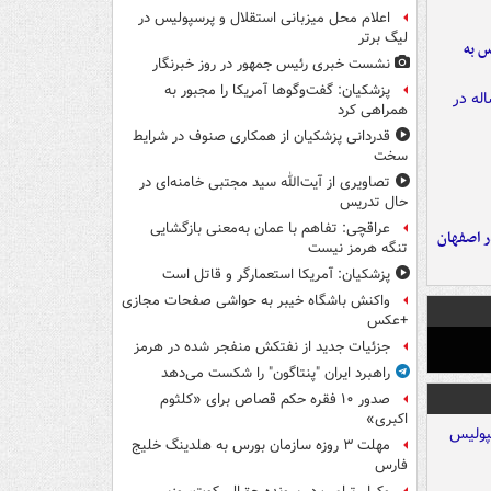
اعلام محل میزبانی استقلال و پرسپولیس در
لیگ برتر
رس به
نشست خبری رئیس جمهور در روز خبرنگار
پزشکیان: گفت‌وگوها آمریکا را مجبور به
همراهی کرد
قدردانی پزشکیان از همکاری صنوف در شرایط
سخت
تصاویری از آیت‌الله سید مجتبی خامنه‌ای در
حال تدریس
عراقچی: تفاهم با عمان به‌معنی بازگشایی
ده ۸ ساله در اصفهان
تنگه هرمز نیست
پزشکیان: آمریکا استعمارگر و قاتل است
واکنش باشگاه خیبر به حواشی صفحات مجازی
+عکس
جزئیات جدید از نفتکش منفجر شده در هرمز
راهبرد ایران "پنتاگون" را شکست می‌دهد
صدور ۱۰ فقره حکم قصاص برای «کلثوم
اکبری»
مهلت ۳ روزه سازمان بورس به هلدینگ خلیج
فارس