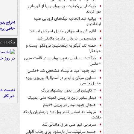
بازیکنان بی‌کیفیت، پرسپولیس را از قهرمانی
دور کردند
بیانیه تند اتحادیه لیگ‌های اروپایی علیه
اخراج بدون
اینفانتینو
خاطی پرس
آقای گل جام جهانی مقابل اسرائیل ایستاد
وینیسیوس در رئال مادرید ماندنی شد
برگزیده 
حمله تند فیگو به اینفانتینو: دروغگو، پَست‌ و
حیله‌گر!
بازگشت مسلمان به پرسپولیس در قامت مربی
+عکس
تیم جدید امید عالیشاه مشخص شد +عکس
تساوی میلان و اینتر در استرالیا/ پیروزی یووه
مقابل چلسی
نشست خبر
۳ کاپیتان ایران بدون پیشنهاد بزرگ
خبرنگار
دیدار سفیر ژاپن با رییس کمیته ملی المپیک
جنجال جدید نیمار در برزیل +فیلم
می‌شد به آسانی کمتر پول داد و رضاییان را نگه
داشت
سرمربی تیم ملی عراق ماندنی شد
جلسه سرنوشت‌ساز بارسلونا برای جذب آلوارز