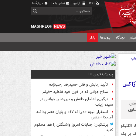
RSS
آرشیو
تماس با ما
دربارهٔ ما
MASHREGH
NEWS
یلم
دیدگاه
پیوندها
بازار
اپ
پربازدیدترین ها
آژاکس
تأیید ربایش و قتل حمیدرضا رجب‌زاده
مداح جوانی که در خون خود غلطید +فیلم
درگیری اعضای داعش و نیروهای جولانی در
سیده زینب
استقرار انبوه «دی‌اف‑۱۷» و پایان عصر پدافند
آمریکا +عکس
پزشکیان: جنایات امروز واشنگتن را هم محکوم
اتلتیکو
کنید
یک بر یک