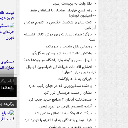
دانا وایت به بن‌بست رسید
رقم فسخ قرارداد رضاییان با استقلال فقط
قیمت طلا 
۱۰۰میلیون تومان!
۰۵/۰۵/۱۷
ثبت سالروز شکست انگلیس در تقویم فوتبال
آرژانتین
برزگر: همای سعادت روی دوش تارتار نشسته
است
رونمایی رئال مادرید از دیومانده
واکنش عالیشاه بعد از پیوستن به گل‌گهر
لیونل مسی چگونه وارد باشگاه میلیاردها شد؟
دستگیری ب
افشای اقدامات غیراخلاقی فدراسیون فوتبال
مدارک اتب
کره جنوبی برای داوران!
فورلان به خانه بازگشت
فیلم برگزی
پادشاه سنگین‌وزنی که در جهان رقیب ندارد
لحظه انفجار جایگاه
دشان از دست عربستان فرار کرد
صنعت‌نفت آبادان ۲ مدافع جدید جذب کرد
برگزیده و
آینده نامعلوم طارمی در المپیاکوس
بازگشت اندونگ به استقلال منتفی شد
فیفا توهین‌کنندگان به اینفانتینو را تهدید کرد
دردسر جدید برای سرخپوشان