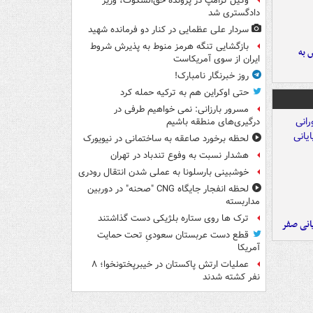
وکیل ترامپ در پرونده حق‌السکوت، وزیر
دادگستری شد
سردار علی عظمایی در کنار دو فرمانده شهید
بازگشایی تنگه هرمز منوط به پذیرش شروط
 به
ایران از سوی آمریکاست
روز خبرنگار نامبارک!
حتی اوکراین هم به ترکیه حمله کرد
مسرور بارزانی: نمی خواهیم طرفی در
درگیری‌های منطقه باشیم
لحظه برخورد صاعقه به ساختمانی در نیویورک
هشدار نسبت به وفوع تندباد در تهران
خوشبینی بارسلونا به عملی شدن انتقال رودری
لحظه انفجار جایگاه CNG "صحنه" در دوربین
مداربسته
ترک ها روی ستاره بلژیکی دست گذاشتند
یانی صفر
قطع دست عربستان سعودیِ تحت حمایت
آمریکا
عملیات ارتش پاکستان در خیبرپختونخوا؛ ۸
نفر کشته شدند