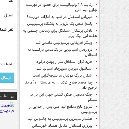
نام
رقابت ۲۸ والیبالیست برای حضور در فهرست
نهایی تیم ملی
ایمیل
میزبانی استقلال در آسیا به امارات می‌رسد؟
پاسخ منفی یک لژیونر به باشگاه پرسپولیس
نظر شما 
تلاش پزشکان استقلال برای رساندن چشمی به
هفته اول لیگ برتر
وینگر آفریقایی پرسپولیس ماندنی شد
دروازه‌بان اسپانیایی در یک‌قدمی بازگشت به
استقلال
خرید گران استقلال سر از یونان درآورد
*
لطفا عدد م
استانبول میزبان سوپرجام اسپانیا شد
اشکال بزرگ فوتبال ما نتیجه‌گرایی است
چرا محمد صلاح ترکیه را به عربستان و آمریکا
ترجیح داد
جنگ مدعیان طلای کشتی جهان این بار در
این مطالب
مسکو
شروع تلخ مدافع تیم ملی پس از جدایی از
پرسپولیس
هشدار سرمربی پرسپولیس به جاسوس تیم
پیروزی استقلال مقابل همنام خوزستانی