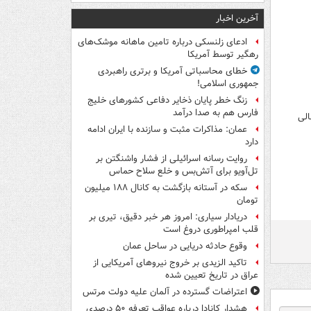
آخرین اخبار
ادعای زلنسکی درباره تامین ماهانه موشک‌های
رهگیر توسط آمریکا
خطای محاسباتی آمریکا و برتری راهبردی
جمهوری اسلامی!
زنگ خطر پایان ذخایر دفاعی کشورهای خلیج
فارس هم به صدا درآمد
الی
عمان: مذاکرات مثبت و سازنده با ایران ادامه
دارد
روایت رسانه اسرائیلی از فشار واشنگتن بر
تل‌آویو برای آتش‌بس و خلع سلاح حماس
سکه در آستانه بازگشت به کانال ۱۸۸ میلیون
تومان
دریادار سیاری: امروز هر خبر دقیق، تیری بر
قلب امپراطوری دروغ است
وقوع حادثه دریایی در ساحل عمان
تاکید الزیدی بر خروج نیروهای آمریکایی از
عراق در تاریخ تعیین شده
اعتراضات گسترده در آلمان علیه دولت مرتس
هشدار کانادا درباره عواقب تعرفه ۵۰ درصدی