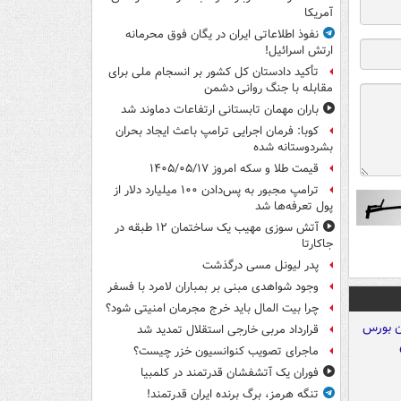
آمریکا
نفوذ اطلاعاتی ایران در یگان فوق محرمانه
ارتش اسرائیل!
تأکید دادستان کل کشور بر انسجام ملی برای
مقابله با جنگ روانی دشمن
باران مهمان تابستانی ارتفاعات دماوند شد
کوبا: فرمان اجرایی ترامپ باعث ایجاد بحران
بشردوستانه شده
قیمت طلا و سکه امروز ۱۴۰۵/۰۵/۱۷
ترامپ مجبور به پس‌دادن ۱۰۰ میلیارد دلار از
پول تعرفه‌ها شد
آتش سوزی مهیب یک ساختمان ۱۲ طبقه در
جاکارتا
پدر لیونل مسی درگذشت
وجود شواهدی مبنی بر بمباران لامرد با فسفر
چرا بیت المال باید خرج مجرمان امنیتی شود؟
قرارداد مربی خارجی استقلال تمدید شد
ماجرای تصویب کنوانسیون خزر چیست؟
فوران یک آتشفشان قدرتمند در کلمبیا
تنگه هرمز، برگ برنده ایران قدرتمند!