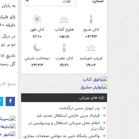
استان:
به پایان 
دقیقه ۸۰ بازی را مساوی کردند.
اذان صبح
طلوع آفتاب
اذان ظهر
در دیگر د
۱۲:۱۰
۰۵:۱۸
۰۳:۴۳
دو بر دو 
غروب خورشید
اذان مغرب
نیمه‌شب شرعی
گل رسید.
۲۳:۲۳
۱۹:۲۱
۱۹:۰۲
منبع: فا
تازه های ورزش
پدر لیونل مسی درگذشت
قرارداد مربی خارجی استقلال تمدید شد
اعلام محل میزبانی استقلال و پرسپولیس در
لیگ برتر
واکنش باشگاه خیبر به حواشی صفحات مجازی