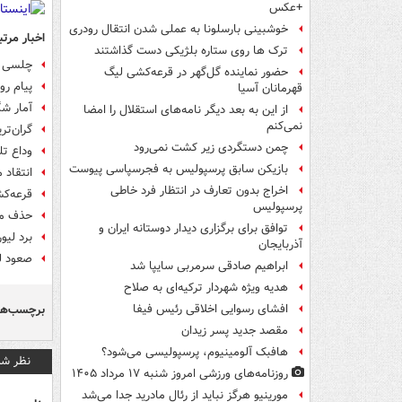
+عکس
خوشبینی بارسلونا به عملی شدن انتقال رودری
اخبار مرتب
ترک ها روی ستاره بلژیکی دست گذاشتند
چلسی نی
حضور نماینده گل‌گهر در قرعه‌کشی لیگ
پیام رو
قهرمانان آسیا
آمار ش
از این به بعد دیگر نامه‌های استقلال را امضا
نمی‌کنم
گران‌ت
چمن دستگردی زیر کشت نمی‌رود
وداع تل
بازیکن سابق پرسپولیس به فجرسپاسی پیوست
انتقاد
اخراج بدون تعارف در انتظار فرد خاطی
قرعه‌کش
پرسپولیس
حذف میل
توافق برای برگزاری دیدار دوستانه ایران و
برد لیو
آذربایجان
صعود لی
ابراهیم صادقی سرمربی سایپا شد
هدیه ویژه شهردار ترکیه‌ای به صلاح
برچسب‌ها
افشای رسوایی اخلاقی رئیس فیفا
مقصد جدید پسر زیدان
هافبک آلومینیوم، پرسپولیسی می‌شود؟
نظر شم
روزنامه‌های ورزشی امروز ‌شنبه ۱۷ مرداد ۱۴۰۵
مورینیو هرگز نباید از رئال مادرید جدا می‌شد