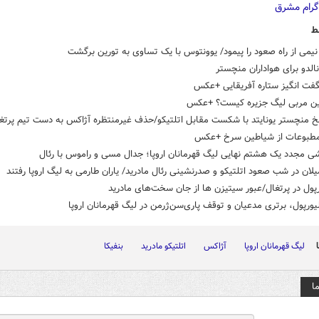
ط
می از راه صعود را پیمود/ یوونتوس با یک تساوی به تورین برگشت
نالدو برای هواداران منچستر
گفت انگیز ستاره آفریقایی +عکس
رین مربی لیگ جزیره کیست؟ +عکس
خ منچستر یونایتد با شکست مقابل اتلتیکو/حذف غیرمنتظره آژاکس به دست تیم پرتغ
 مطبوعات از شیاطین سرخ +عکس
ی مجدد یک هشتم نهایی لیگ قهرمانان اروپا؛ جدال مسی و راموس با رئال
ان در شب صعود اتلتیکو و صدرنشینی رئال مادرید/ یاران طارمی به لیگ اروپا رفتند
رپول در پرتغال/عبور سیتیزن ها از جان سخت‌های مادرید
ورپول، برتری مدعیان و توقف پاری‌سن‌ژرمن در لیگ قهرمانان اروپا
لیگ قهرمانان اروپا
آژاکس
اتلتیکو مادرید
بنفیکا
ا