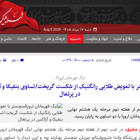
شنبه ۱۷ مرداد ۱۴۰۵ -
Aug 8 2026
ی
دفاع و امنیت
جهاد و مقاومت
حسینیه
فرهنگ و هنر
جامعه
اقتصاد
عکس و ف
1343
تاریخ انتشار:
۵ اسفند ۱۴۰۰ - ۰۱:۳۹
۰ نظر
چ
لیگ قهرمانان اروپا/
 با تعویض طلایی رانگنیک از شکست گریخت/تساوی بنفیکا و 
در پرتغال
 از هفته دوم مرحله یک هشتم نهایی
انان اروپا با دو تساوی به پایان رسید.
 مشرق،
در شب دوم از هفته دوم مرحله یک هشتم نهایی لیگ قهرمانان اروپا، 
 ورزشگاه واندا متروپولیتانو میزبان منچستر یونایتد بود و این دیدار با تساوی 