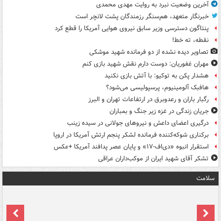
آخرین وضعیت نبرد به روایت مهدی محمدی
خبرنگار متعهد، هم‌سنگر رزمندگان پشت لانچر است
پنتاگون دسترسی وزیر سابق نیروی هوایی آمریکا را قطع کرد
نقطه، ته خط!
تصاویر دیده‌ نشده از دو فرمانده شهید موشکی
مهران غفوریان: دوست دارم نقش شهید بازی کنم
هشدار پکن به توکیو: با آتش بازی نکنید
هافبک آلومینیوم، پرسپولیسی می‌شود؟
رگبار باران و رعدوبرق در ارتفاعات تهران و البرز
جریان زندگی در غزه زیر جنگ و بمباران
درگیری اعضای داعش و نیروهای جولانی در سیده زینب
برکناری شوکه‌کننده فرمانده لشکر پنجم ارتش آمریکا در اروپا
استقرار انبوه «دی‌اف‑۱۷» و پایان عصر پدافند آمریکا +عکس
تشکر آقای شهید ایران از موکب‌داران عراقی
سلامت