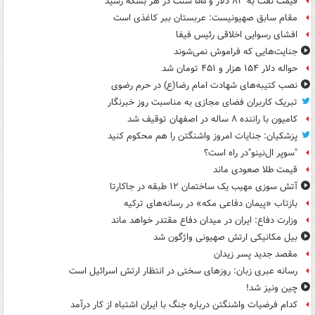
قیمت نفت به ۸۳ دلار و ۵۵ سنت در هر بشکه رسید
مقام سابق صهیونیست: عربستان ببر کاغذی است
افشای رسوایی اخلاقی رئیس فیفا
جنایت‌هایی که فراموش نمی‌شوند
حواله دلار ۱۵۴ هزار و ۴۵۱ تومان شد
نصب کتیبه‌های شهادت امام رضا(ع) در حرم رضوی
تبریک کاربران فضای مجازی به مناسبت روز خبرنگار
کامیون با راننده ۸ ساله در اصفهان توقیف شد
پزشکیان: جنایات امروز واشنگتن را هم محکوم کنید
"سوپر ال‌نینو"در راه است؟
قیمت طلا صعودی ماند
آتش سوزی مهیب یک ساختمان ۱۲ طبقه در جاکارتا
بازتاب «پیمان دفاعی مکه» در رسانه‌های ترکیه
وزارت دفاع: ایران در میدان دفاع مقتدر خواهد ماند
بیل مکانیکی ارتش صهیونی واژگون شد
مقصد جدید پسر زیدان
رسانه عبری زبان: روزهای سختی در انتظار ارتش اسرائیل است
چین ونیز شد!
کدام فرضیات واشنگتن درباره جنگ با ایران اشتباه از کار درآمد