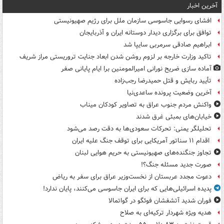
آخرین اخبار
افشای رسوایی جاسوسی سازمان ملل برای رژیم صهیونیستی
توافق برای برگزاری دیدار دوستانه ایران و آذربایجان
ابراهیم صادقی سرمربی سایپا شد
تاکید وزارت خارجه بر لزوم روشن شدن ابعاد جنایت تروریستی مراز شریف
آماده سازی ضریح نورانی امیرالمومنین برا ایام پایانی صفر
تأیید ربایش و قتل حمیدرضا رجب‌زاده
آخرین وضعیت پرونده ساعدی‌نیا
واکنش مردم جنوب عراق به تصاویر کودکان میناب
خیابان‌های بمبئی غرق شدند
تحلیلگر یمنی: تحرکات سعودی‌ها به دقت رصد می‌شود
اقدام ۱۱ سناتور آمریکایی برای توقف جنگ علیه ایران
تجاوز جنگنده‌های صهیونیستی به حریم هوایی لبنان
صورت جدید مسئله جنگ؟!
دعوت مجدد عربستان از نخست‌وزیر عراق برای سفر به ریاض
پدیده اسرائیلی‌هایی که برای ایران جاسوسی می‌کنند، پایان ندارد!
فوران شدید آتشفشان فوئگو در گواتمالا
هدیه ویژه شهردار ترکیه‌ای به صلاح