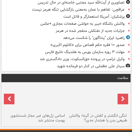
تصاویری از آیت‌الله سید مجتبی خامنه‌ای در حال تدریس
عراقچی: تفاهم با عمان به‌معنی بازگشایی تنگه هرمز نیست
پزشکیان: آمریکا استعمارگر و قاتل است
واکنش باشگاه خیبر به حواشی صفحات مجازی +عکس
جزئیات جدید از نفتکش منفجر شده در هرمز
راهبرد ایران "پنتاگون" را شکست می‌دهد
صدور ۱۰ فقره حکم قصاص برای «کلثوم اکبری»
مهلت ۳ روزه سازمان بورس به هلدینگ خلیج فارس
وکیل ترامپ در پرونده حق‌السکوت، وزیر دادگستری شد
سردار علی عظمایی در کنار دو فرمانده شهید
سلامت
تنگی انگشتر و کفش در گرما؛ واکنش
اسامی ژل‌های غیر مجاز شستشوی
مر
طبیعی بدن یا هشدار جدی؟
پوست منتشر شد