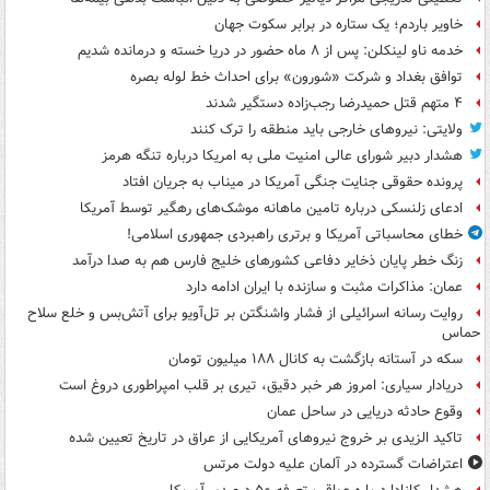
خاویر باردم؛ یک ستاره در برابر سکوت جهان
خدمه ناو لینکلن: پس از ۸ ماه حضور در دریا خسته و درمانده‌ شدیم
توافق بغداد و شرکت «شورون» برای احداث خط لوله بصره
۴ متهم قتل حمیدرضا رجب‌زاده دستگیر شدند
ولایتی: نیروهای خارجی باید منطقه را ترک کنند
هشدار دبیر شورای عالی امنیت ملی به امریکا درباره تنگه هرمز
پرونده حقوقی جنایت جنگی آمریکا در میناب به جریان افتاد
ادعای زلنسکی درباره تامین ماهانه موشک‌های رهگیر توسط آمریکا
خطای محاسباتی آمریکا و برتری راهبردی جمهوری اسلامی!
زنگ خطر پایان ذخایر دفاعی کشورهای خلیج فارس هم به صدا درآمد
عمان: مذاکرات مثبت و سازنده با ایران ادامه دارد
روایت رسانه اسرائیلی از فشار واشنگتن بر تل‌آویو برای آتش‌بس و خلع سلاح
حماس
سکه در آستانه بازگشت به کانال ۱۸۸ میلیون تومان
دریادار سیاری: امروز هر خبر دقیق، تیری بر قلب امپراطوری دروغ است
وقوع حادثه دریایی در ساحل عمان
تاکید الزیدی بر خروج نیروهای آمریکایی از عراق در تاریخ تعیین شده
اعتراضات گسترده در آلمان علیه دولت مرتس