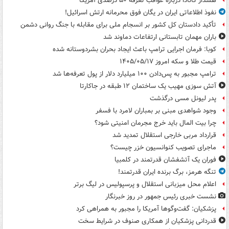
هشدار کانادا درباره عواقب تعرفه ۵۰ درصدی آمریکا
نفوذ اطلاعاتی ایران در یگان فوق محرمانه ارتش اسرائیل!
تأکید دادستان کل کشور بر انسجام ملی برای مقابله با جنگ روانی دشمن
باران مهمان تابستانی ارتفاعات دماوند شد
کوبا: فرمان اجرایی ترامپ باعث ایجاد بحران بشردوستانه شده
قیمت طلا و سکه امروز ۱۴۰۵/۰۵/۱۷
ترامپ مجبور به پس‌دادن ۱۰۰ میلیارد دلار از پول تعرفه‌ها شد
آتش سوزی مهیب یک ساختمان ۱۲ طبقه در جاکارتا
پدر لیونل مسی درگذشت
وجود شواهدی مبنی بر بمباران لامرد با فسفر
چرا بیت المال باید خرج مجرمان امنیتی شود؟
قرارداد مربی خارجی استقلال تمدید شد
ماجرای تصویب کنوانسیون خزر چیست؟
فوران یک آتشفشان قدرتمند در کلمبیا
تنگه هرمز، برگ برنده ایران قدرتمند!
اعلام محل میزبانی استقلال و پرسپولیس در لیگ برتر
نشست خبری رئیس جمهور در روز خبرنگار
پزشکیان: گفت‌وگوها آمریکا را مجبور به همراهی کرد
قدردانی پزشکیان از همکاری صنوف در شرایط سخت