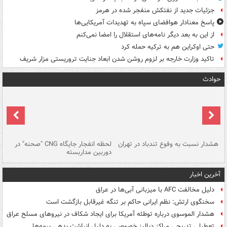
جزئیات جدید از نفتکش منفجر شده در هرمز
پاسخ معنادار هوافضای سپاه به تهدیدات آمریکایی‌ها
از این به بعد دیگر نامه‌های استقلال را امضا نمی‌کنم
حتی اوکراین هم به ترکیه حمله کرد
تاکید وزارت خارجه بر لزوم روشن شدن ابعاد جنایت تروریستی مزار شریف
حوادث
ای
هشدار نسبت به وفوع تندباد در تهران
لحظه انفجار جایگاه CNG "صحنه" در
دس
دوربین مداربسته
ات
آخرین اخبار
دلیل مخالفت AFC با میزبانی آبی‌ها در عراق
سخنگوی ارتش: نظم ایرانی حاکم بر تنگه غیرقابل بازگشت است
هشدار الموسوی درباره توطئه آمریکا برای ایجاد شکاف در نیروهای مسلح عراق
تعطیلی تدریجی مراکز دیالیز خصوصی به دلیل انباشت بدهی بیمه‌ها