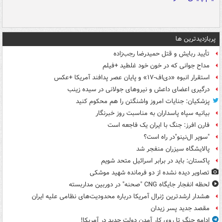
پربازدیدترین ها
تأیید ربایش و قتل حمیدرضا رجب‌زاده
مداح جوانی که در خون خود غلطید +فیلم
استقرار انبوه «دی‌اف‑۱۷» و پایان عصر پدافند آمریکا +عکس
درگیری اعضای داعش و نیروهای جولانی در سیده زینب
پزشکیان: جنایات امروز واشنگتن را هم محکوم کنید
بیانیه سپاه پاسداران به مناسبت روز خبرنگار
فارن افرز: جنگ با ایران یک فاجعه است
"سوپر ال‌نینو"در راه است؟
پالایشگاه سیزران منفجر شد
پاکستان: باید در برابر اسرائیل متحد شویم
تصاویر دیده‌ نشده از دو فرمانده شهید موشکی
لحظه انفجار جایگاه CNG "صحنه" در دوربین مداربسته
هشدار ارشدترین ژنرال آمریکا درباره محدودیت‌های نظامی علیه ایران
مقصد جدید پسر زیدان
ادامه جنگ تا روی کار آمدن دولت جدید در آمریکا!