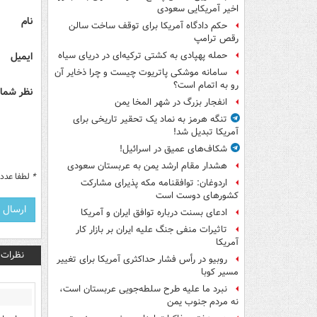
اخیر آمریکایی سعودی
نام
حکم دادگاه آمریکا برای توقف ساخت سالن
رقص ترامپ
ایمیل
حمله پهپادی به کشتی ترکیه‌ای در دریای سیاه
سامانه موشکی پاتریوت چیست و چرا ذخایر آن
رو به اتمام است؟
نظر شما 
انفجار بزرگ در شهر المخا یمن
تنگه هرمز به نماد یک تحقیر تاریخی برای
آمریکا تبدیل شد!
شکاف‌های عمیق در اسرائیل!
هشدار مقام ارشد یمن به عربستان سعودی
*
لطفا عدد م
اردوغان: توافقنامه مکه پذیرای مشارکت
کشورهای دوست است
ادعای بسنت درباره توافق ایران و آمریکا
تاثیرات منفی جنگ علیه ایران بر بازار کار
آمریکا
نظرات
روبیو در رأس فشار حداکثری آمریکا برای تغییر
مسیر کوبا
نبرد ما علیه طرح سلطه‌جویی عربستان است،
نه مردم جنوب یمن