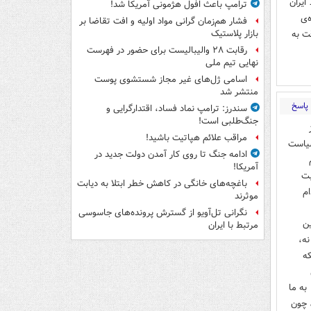
ایران
ترامپ باعث افول هژمونی آمریکا شد!
‌ی
فشار هم‌زمان گرانی مواد اولیه و افت تقاضا بر
ت به
بازار پلاستیک
رقابت ۲۸ والیبالیست برای حضور در فهرست
نهایی تیم ملی
اسامی ژل‌های غیر مجاز شستشوی پوست
منتشر شد
پاسخ
سندرز: ترامپ نماد فساد، اقتدارگرایی و
جنگ‌طلبی است!
مراقب علائم هپاتیت باشید!
سیاست
ادامه جنگ تا روی کار آمدن دولت جدید در
آمریکا!
بت
باغچه‌های خانگی در کاهش خطر ابتلا به دیابت
م
موثرند
نگرانی تل‌آویو از گسترش پرونده‌های جاسوسی
ین
مرتبط با ایران
نه،
که
به ما
، چون