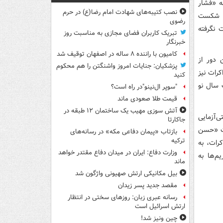
ه «فشار
نصب کتیبه‌های شهادت امام رضا(ع) در حرم
به شکست
رضوی
 نگرفته
تبریک کاربران فضای مجازی به مناسبت روز
خبرنگار
کامیون با راننده ۸ ساله در اصفهان توقیف شد
 دور از
پزشکیان: جنایات امروز واشنگتن را هم محکوم
رات نیز
کنید
 سال نو
"سوپر ال‌نینو"در راه است؟
قیمت طلا صعودی ماند
آتش سوزی مهیب یک ساختمان ۱۲ طبقه در
ی‌آزمایی
جاکارتا
لت «حسن
بازتاب «پیمان دفاعی مکه» در رسانه‌های
ترکیه
ا آن مذاکرات، به
وزارت دفاع: ایران در میدان دفاع مقتدر خواهد
م‌ها به
ماند
بیل مکانیکی ارتش صهیونی واژگون شد
مقصد جدید پسر زیدان
رسانه عبری زبان: روزهای سختی در انتظار
ارتش اسرائیل است
چین ونیز شد!