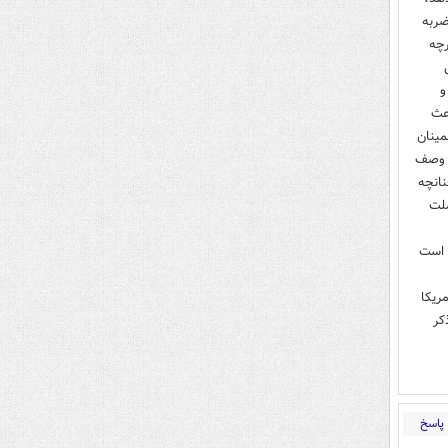
ضربه
رچه
و
عث
مینان
ن وصف
نانچه
ملت
 است
ریکا
کر
پاسخ