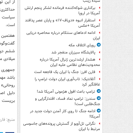
سیده زینب
از این ت
برکناری شوکه‌کننده فرمانده لشکر پنجم ارتش
حداکثری»
آمریکا در اروپا
سیاست فش
استقرار انبوه «دی‌اف‑۱۷» و پایان عصر پدافند
است.
آمریکا +عکس
ادامه ادعاهای سنتکام درباره محاصره دریایی
هفتمین د
ایران
گفت‌وگوه
رویای ائتلاف مکه
ششم دی م
پالایشگاه سیزران منفجر شد
میلادی مجددا روز 
هشدار ارشدترین ژنرال آمریکا درباره
محدودیت‌های نظامی علیه ایران
جمهوری اس
فارن افرز: جنگ با ایران یک فاجعه است
باشد مهم
آتلانتیک: تاب‌آوری ایران دولت ترامپ را
غافلگیر کرد
ترامپ باعث افول هژمونی آمریکا شد!
دلیل اصر
سندرز: ترامپ نماد فساد، اقتدارگرایی و
بن‌بست ر
جنگ‌طلبی است!
ادامه جنگ تا روی کار آمدن دولت جدید در
آمریکا!
منبع: فا
نگرانی تل‌آویو از گسترش پرونده‌های جاسوسی
مرتبط با ایران