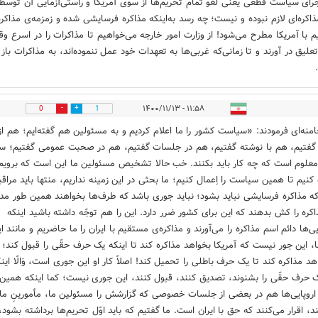
جرای سیاست قطعی یعنی لغو تمام تحریم‌ها از سوی آمریکا و راستی‌آزمایی آن توسط 
اکره‌ای لازم نبوده و نیست؛ چه رسد به‌اینکه مذاکره فرسایشی شده و زمزمه‌ی مذاکره
 با آمریکا مطرح می‌شود! از وزارت امور خارجه می‌خواهیم تا مذاکرات را در اسرع وق
علیق در آورند و تا زمانی‌که غربی‌ها به تعهدات خود عمل ننموده‌اند، به مذاکرات باز
۱۱:۵۸ - ۱۴۰۰/۱۱/۱۳
0
1
امنه‌ای فرمودند: «سیاست کشور را ما اعلام کردیم و به مسئولین هم گفته‌ایم؛ هم از
گفتیم، هم با نوشته گفتیم، هم در جلسات گفتیم، هم در صحبت عمومی گفتیم؛ 
علوم است که چه کار باید بکنند. خب حالا تشخیص‌ مسئولین ما این است که برویم
 کنیم تا همین سیاست را اِعمال کنیم؛ ما بحثی در این زمینه نداریم، منتها باید مراق
ه مذاکره فرسایشی نباید بشود؛ نباید جوری باشد که طرف‌ها بخواهند همین طور مدا
اکره را کش بدهند که این برای کشور ضرر دارد. این را هم توجّه داشته باشید اینکه
ی‌ها دائم اسم مذاکره را می‌آورند و مذاکره‌ی مستقیم با ایران را ما حاضریم و مانند ا
، این جور نیست که آمریکا بخواهد مذاکره کند تا اینکه یک حرف حقّی را قبول کند؛ 
هد مذاکره کند تا یک حرف باطلی را تحمیل کند! اصلاً کار او این جوری است، وَالّا این
ک حرف حقّی را بشنوند، تصدیق کنند، قبول کنند، این جوری نیست؛ کما اینکه همین
 اروپایی‌ها هم در بعضی از جلسات خصوصی که گزارشش را مسئولین ما، مأمورینِ ما 
د، اقرار می‌کنند که حق با ایران است. ما گفتیم که باید اوّل تحریم‌ها برداشته بشود