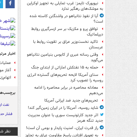
نیویورک تایمز: غرب تمایلی به تجهیز اوکراین
به موشک‌های رهگیر ندارد
آیا از نفوذ نتانیاهو در واشنگتن کاسته شده
است؟
توافق پرو و مکزیک بر سر ازسرگیری روابط
دیپلماتیک
تاکید نخست‌وزیر عراق بر تقویت روابط با
عربستان
اخبار مرتب
وقتی رسانه عبری از کابوس بنیامین نتانیاهو
می‌گوید
عملیات 
حمله به ۱۵ نفتکش‌ اماراتی از ابتدای جنگ
آغاز مو
سنای آمریکا لایحه تحریم‌های گسترده انرژی
اتهام‌ز
روسیه را تصویب کرد
معادله محاصره در برابر محاصره را ادامه
برچسب‌ها
می‌دهیم
تحریم‌های جدید ضد ایرانی آمریکا
نفت ای
شاید روسیه، آمریکا را در ایران زمین‌گیر کند!
فشار حدا
اثر جدید کارتونیست سوری با عنوان مدیریت
جدید تنگه هرمز
راز قدرت ایران، امنیت پایدار و بومی آن است!
نظر شم
به تعویق افتادن پاسخ مقاومت عراق به تجاوز