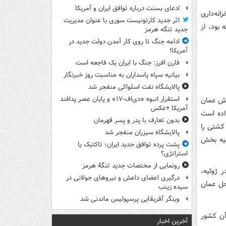
ادعای بسنت درباره توافق ایران و آمریکا
انه‌داری
اثر جدید کارتونیست سوری با عنوان مدیریت
 بود، از
جدید تنگه هرمز
ادامه جنگ تا روی کار آمدن دولت جدید در
آمریکا!
فارن افرز: جنگ با ایران یک فاجعه است
بیانیه سپاه پاسداران به مناسبت روز خبرنگار
پالایشگاه نفت اسلواکی منفجر شد
استقرار انبوه «دی‌اف‑۱۷» و پایان عصر پدافند
نفتکش عمان
آمریکا +عکس
اده است
بدون تعارف با پدر و پسر قهرمان
کشتی را
پالایشگاه سیزران منفجر شد
لیه بخش
پشت پرده توافق جدید ایران؛ تاکتیک یا
استراتژی؟
رونمایی از مختصات جدید تنگۀ هرمز
 ژوئیه،
درگیری اعضای داعش و نیروهای جولانی در
 در ۱۳ آگوست در سواحل عمان
سیده زینب
وینگر آفریقایی پرسپولیس ماندنی شد
۱۳۹۷ با نقض تعهدات آن کشور
آخرین اخبار