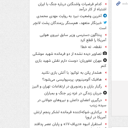
کدام فرضیات واشنگتن درباره جنگ با ایران
اشتباه از کار درآمد
آخرین وضعیت نبرد به روایت مهدی محمدی
خبرنگار متعهد، هم‌سنگر رزمندگان پشت لانچر
است
پنتاگون دسترسی وزیر سابق نیروی هوایی
آمریکا را قطع کرد
نقطه، ته خط!
تصاویر دیده‌ نشده از دو فرمانده شهید موشکی
مهران غفوریان: دوست دارم نقش شهید بازی
کنم
هشدار پکن به توکیو: با آتش بازی نکنید
هافبک آلومینیوم، پرسپولیسی می‌شود؟
رگبار باران و رعدوبرق در ارتفاعات تهران و البرز
جریان زندگی در غزه زیر جنگ و بمباران
درگیری اعضای داعش و نیروهای جولانی در
سیده زینب
برکناری شوکه‌کننده فرمانده لشکر پنجم ارتش
آمریکا در اروپا
استقرار انبوه «دی‌اف‑۱۷» و پایان عصر پدافند