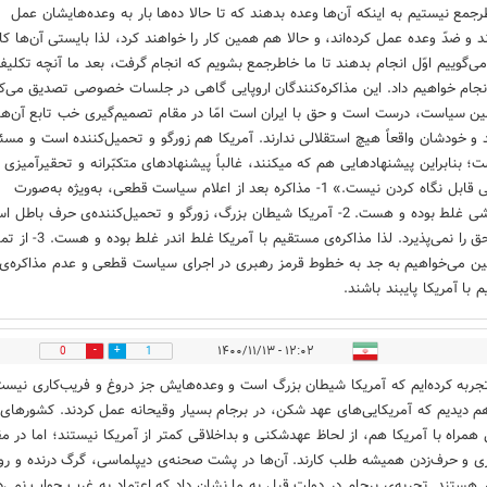
رجمع نیستیم به اینکه آن‌ها وعده بدهند که تا حالا ده‌ها بار به وعده‌هایشان عمل
ند و ضدّ وعده عمل کرده‌اند، و حالا هم همین کار را خواهند کرد، لذا بایستی آن‌ها کا
می‌گوییم اوّل انجام بدهند تا ما خاطرجمع بشویم که انجام گرفت، بعد ما آنچه تکلیف
جام خواهیم داد. این مذاکره‌کنندگان اروپایی گاهی در جلسات خصوصی تصدیق می‌ک
ن سیاست، درست است و حق با ایران است امّا در مقام تصمیم‌گیری خب تابع آن‌ها
و خودشان واقعاً هیچ استقلالی ندارند. آمریکا هم زورگو و تحمیل‌کننده است و مسئ
ت؛ بنابراین پیشنهادهایی هم که میکنند، غالباً پیشنهادهای متکبّرانه و تحقیرآمیزی
که حتّی قابل نگاه کردن نیست.» 1- مذاکره بعد از اعلام سیاست قطعی، به‌ویژه به‌صورت
فرسایشی غلط بوده و هست. 2- آمریکا شیطان بزرگ، زورگو و تحمیل‌کننده‌ی حرف باطل
حرف حق را نمی‌پذیرد. لذا مذاکره‌ی مستقیم با آمریکا غلط اندر غلط بو
ن می‌خواهیم به جد به خطوط قرمز رهبری در اجرای سیاست قطعی و عدم مذاکره‌ی
با آمریکا پایبند باشند.
۱۲:۰۲ - ۱۴۰۰/۱۱/۱۳
0
1
تجربه کرده‌ایم که آمریکا شیطان بزرگ است و وعده‌هایش جز دروغ و فریب‌کاری نیست
 هم دیدیم که آمریکایی‌های عهد شکن، در برجام بسیار وقیحانه عمل کردند. کشورهای
ی همراه با آمریکا هم، از لحاظ عهدشکنی و بداخلاقی کمتر از آمریکا نیستند؛ اما در م
ازی و حرف‌زدن همیشه طلب کارند. آن‌ها در پشت صحنه‌ی دیپلماسی، گرگ درنده و روب
ر هستند. تجربه‌ی برجام در دولت قبل به ما نشان داد که اعتماد به غرب جواب نمی‌