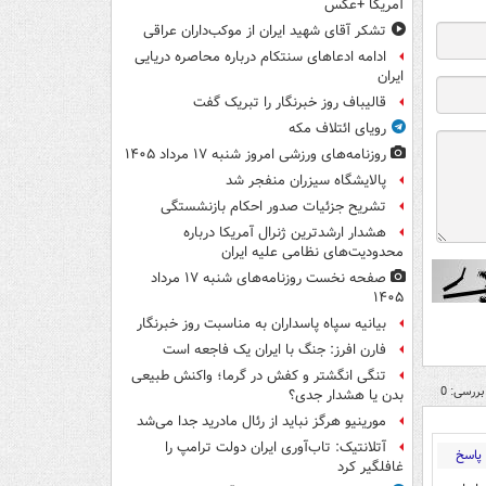
آمریکا +عکس
تشکر آقای شهید ایران از موکب‌داران عراقی
ادامه ادعاهای سنتکام درباره محاصره دریایی
ایران
قالیباف روز خبرنگار را تبریک گفت
رویای ائتلاف مکه
روزنامه‌های ورزشی امروز ‌شنبه ۱۷ مرداد ۱۴۰۵
پالایشگاه سیزران منفجر شد
تشریح جزئیات صدور احکام بازنشستگی
هشدار ارشدترین ژنرال آمریکا درباره
محدودیت‌های نظامی علیه ایران
صفحه نخست روزنامه‌های شنبه ۱۷ مرداد
۱۴۰۵
بیانیه سپاه پاسداران به مناسبت روز خبرنگار
فارن افرز: جنگ با ایران یک فاجعه است
تنگی انگشتر و کفش در گرما؛ واکنش طبیعی
بررسی: 0
بدن یا هشدار جدی؟
مورینیو هرگز نباید از رئال مادرید جدا می‌شد
آتلانتیک: تاب‌آوری ایران دولت ترامپ را
پاسخ
غافلگیر کرد