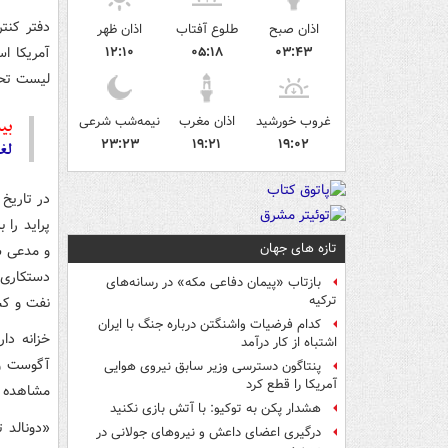
دفتر کنتر
اذان صبح
طلوع آفتاب
اذان ظهر
آمریکا اس
۱۲:۱۰
۰۵:۱۸
۰۳:۴۳
لیست تحر
غروب خورشید
اذان مغرب
نیمه‌شب شرعی
بیش
۲۳:۲۳
۱۹:۲۱
۱۹:۰۲
لغ
پراید را
تازه های جهان
و مدعی ش
دستکاری 
بازتاب «پیمان دفاعی مکه» در رسانه‌های
ترکیه
نفت و کش
کدام فرضیات واشنگتن درباره جنگ با ایران
خزانه دا
اشتباه از کار درآمد
پنتاگون دسترسی وزیر سابق نیروی هوایی
آمریکا را قطع کرد
مشاهده 
هشدار پکن به توکیو: با آتش بازی نکنید
درگیری اعضای داعش و نیروهای جولانی در