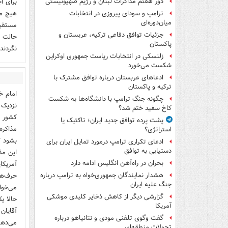
برای ا
دور هفتم مذاکرات لبنان و رژیم صهیونیستی
هیچ مذ
ترامپ و سودای پیروزی در انتخابات
میان‌دوره‌ای
مستقیم
جزئیات توافق دفاعی ترکیه، عربستان و
حالت ت
پاکستان
نگردند.
زلنسکی در انتخابات ریاست جمهوری اوکراین
شکست می‌خورد
ادعاهای عربستان درباره توافق مشترک با
ترکیه و پاکستان
امام خ
چگونه جنگ ترامپ با دانشگاه‌ها به شکست
نزدیک 
کاخ سفید ختم شد؟
کشور م
پشت پرده توافق جدید ایران؛ تاکتیک یا
مذاکره
استراتژی؟
بشود ک
ادعای تکراری ترامپ درمورد تمایل ایران برای
دستیابی به توافق
این مذ
بحران در راه‌آهن انگلیس ادامه دارد
آمریکای
حرف‌ها
هشدار نمایندگان جمهوری‌خواه به ترامپ درباره
جنگ علیه ایران
می‌خوا
گزارشی دیگر از کاهش ذخایر کلیدی موشکی
حالا ی
آمریکا
آقایان
گفت وگوی تلفنی مودی و نتانیاهو درباره
می‌دهن
تحولات منطقه‌ای