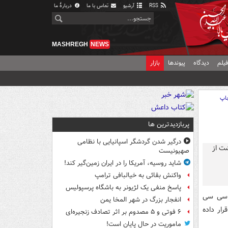
RSS
آرشیو
تماس با ما
دربارهٔ ما
MASHREGH
NEWS
یلم
دیدگاه
پیوندها
بازار
اپ
پربازدیدترین ها
درگیر شدن گردشگر اسپانیایی با نظامی
صهیونیست
شاید روسیه، آمریکا را در ایران زمین‌گیر کند!
واکنش بقائی به خیالبافی ترامپ
پاسخ منفی یک لژیونر به باشگاه پرسپولیس
ل سی سی
انفجار بزرگ در شهر المخا یمن
رار داده
۶ فوتی و ۵ مصدوم بر اثر تصادف زنجیره‌ای
ماموریت در حال پایان است!