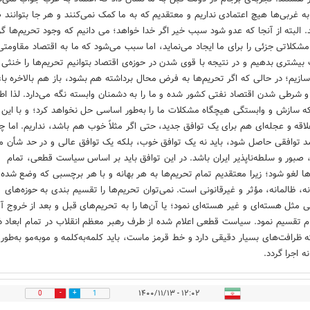
 به غربی‌ها هیچ اعتمادی نداریم و معتقدیم که به ما کمک نمی‌کنند و هر جا بتوانند 
د. البته از آنجا که عدو شود سبب خیر اگر خدا خواهد؛ می دانیم که وجود تحریم‌ها گ
 مشکلاتی جزئی را برای ما ایجاد می‌نماید، اما سبب می‌شود که ما به اقتصاد مقاومتی
بیشتری بدهیم و در نتیجه با قوی شدن در حوزه‌ی اقتصاد بتوانیم تحریم‌ها را خنثی 
 سازیم؛ در حالی که اگر تحریم‌ها به فرض محال برداشته هم بشود، باز هم بالاخره با
 شرطی شدن اقتصاد نفتی کشور شده و ما را به دشمنان وابسته نگه می‌دارد. لذا اط
که سازش و وابستگی هیچگاه مشکلات ما را به‌طور اساسی حل نخواهد کرد؛ و با ای
اقه و عجله‌ای هم برای یک توافق جدید، حتی اگر مثلاً خوب هم باشد، نداریم. اما چ
شد توافقی حاصل شود، باید نه یک توافق خوب، بلکه یک توافق عالی و در حد شأن 
 صبور و سلطه‌ناپذیر ایران باشد. در این توافق باید بر اساس سیاست قطعی، تمام
ها لغو شود؛ زیرا معتقدیم تمام تحریم‌ها به هر بهانه و با هر برچسبی که وضع شده
انه، ظالمانه، مؤثر و غیرقانونی است. نمی‌توان تحریم‌ها را تقسیم بندی به حوزه‌های
 مثل هسته‌ای و غیر هسته‌ای نمود؛ یا آن‌ها را به تحریم‌های قبل و بعد از خروج آم
ام تقسیم نمود. سیاست قطعی اعلام شده از طرف رهبر معظم انقلاب در تمام ابعاد ذ
 ظرافت‌های بسیار دقیقی دارد و خط قرمز ماست، باید کلمه‌به‌کلمه و موبه‌مو به‌طور
ه اجرا گردد.
۱۲:۰۲ - ۱۴۰۰/۱۱/۱۳
0
1