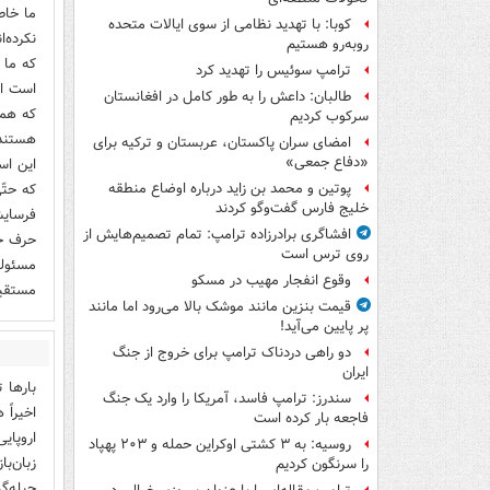
ما خاط
کوبا: با تهدید نظامی از سوی ایالات متحده
نکرده‌ا
روبه‌رو هستیم
که ما 
ترامپ سوئیس را تهدید کرد
است ان
طالبان: داعش را به طور کامل در افغانستان
که همی
سرکوب کردیم
هستند 
امضای سران پاکستان، عربستان و ترکیه برای
«دفاع جمعی»
این اس
پوتین و محمد بن زاید درباره اوضاع منطقه
خلیج فارس گفت‌وگو کردند
افشاگری برادرزاده ترامپ: تمام تصمیم‌هایش از
روی ترس است
مسئولی
وقوع انفجار مهیب در مسکو
مستقیم 
قیمت بنزین مانند موشک بالا می‌رود اما مانند
پر پایین می‌آید!
دو راهی دردناک ترامپ برای خروج از جنگ
ایران
بارها 
سندرز: ترامپ فاسد، آمریکا را وارد یک جنگ
اخیراً
فاجعه بار کرده است
اروپای
روسیه: به ۳ کشتی اوکراین حمله و ۲۰۳ پهپاد
زبان‌ب
را سرنگون کردیم
حیله‌گ