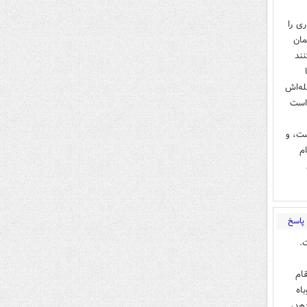
ری را
مان
نند
له‌اش
 است
 است، و
ده و هست. 3- از تمام
پاسخ
.
قام
اه
دهد،