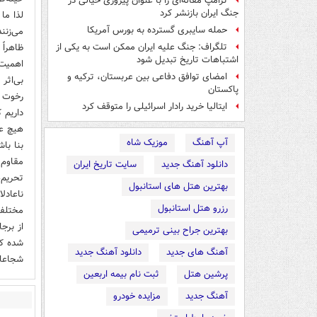
ترامپ مقاله‌ای را با عنوان پیروزی خیالی در
جنگ ایران بازنشر کرد
لذا ما
حمله سایبری گسترده به بورس آمریکا
می‌زنن
ظاهراً
تلگراف: جنگ علیه ایران ممکن است به یکی از
اشتباهات تاریخ تبدیل شود
اهمیت 
امضای توافق دفاعی بین عربستان، ترکیه و
بی‌اثر
پاکستان
رخوت و
ایتالیا خرید رادار اسرائیلی را متوقف کرد
داریم 
هیچ عل
آپ آهنگ
موزیک شاه
بنا با
مقاوم،
دانلود آهنگ جدید
سایت تاریخ ایران
تحریم‌
بهترین هتل های استانبول
ناعادل
رزرو هتل استانبول
مختلفی
از برج
بهترین جراح بینی ترمیمی
شده که
آهنگ های جدید
دانلود آهنگ جدید
شجاعان
پرشین هتل
ثبت نام بیمه اربعین
آهنگ جدید
مزایده خودرو