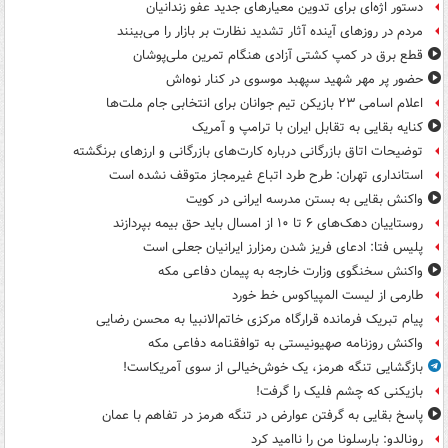
دستور اژه‌ای برای تدوین معیارهای جدید عفو زندانیان
مردم در روزهای آینده آثار تشدید نظارت بر بازار را می‌بینند
قطع برق در کمپ کشتی آزادی هنگام تمرین ملی‌پوشان
حضور پر مهر شهید سپهبد موسوی در کنار نوه‌اش
اعلام اسامی ۲۳ بازیکن تیم جوانان برای انتخابی جام ملت‌ها
کنایه بقایی به تقابل ایران با ترامپ و آمریک
توضیحات اتاق بازرگانی درباره کارت‌های بازرگانی و ارزهای برنگشته
استانداری تهران: طرح طرد اتباع غیرمجاز متوقف نشده است
واکنش بقایی به بستن مدرسه ایرانی در کویت
روستاییان دهک‌های ۶ تا ۱۰ از امسال باید حق بیمه بپردازند
پلیس فتا: ادعای فریز شدن رمزارز ایرانیان جعلی است
واکنش سخنگوی وزارت خارجه به پیمان دفاعی مکه
طارمی از لیست المپیاکوس خط خورد
پیام تبریک فرمانده قرارگاه مرکزی خاتم‌الانبیا به محسن رضایی
واکنش روزنامه صهیونیستی به توافقنامه دفاعی مکه
بازگشایی تنگه هرمز، یک خوش‌خیالی از سوی آمریکاست!
بازیکنی که چشم فلیک را گرفت!
پاسخ بقایی به گرفتن عوارض در تنگه هرمز در تفاهم با عمان
رونالدو: بارسلونا من را ناامید کرد