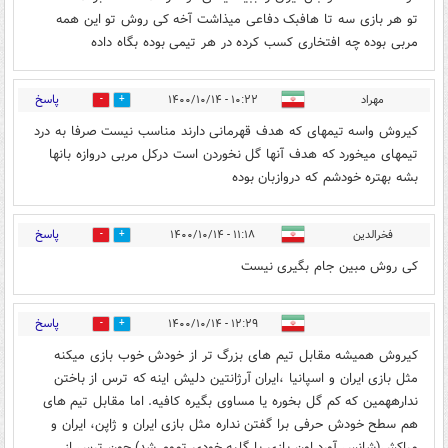
تو هر بازی سه تا هافبک دفاعی میذاشت آخه کی روش تو این همه
مربی بوده چه افتخاری کسب کرده در هر تیمی بوده بگاه داده
پاسخ
مهراد
۱۰:۲۲ - ۱۴۰۰/۱۰/۱۴
0
1
کیروش واسه تیمهای که هدف قهرمانی دارند مناسب نیست صرفا به درد
تیمهای میخورد که هدف آنها گل نخوردن است درکل مربی دروازه بانها
بشه بهتره خودشم که دروازبان بوده
پاسخ
فخرالدین
۱۱:۱۸ - ۱۴۰۰/۱۰/۱۴
0
0
کی روش مبین جام بگیری نیست
پاسخ
۱۲:۲۹ - ۱۴۰۰/۱۰/۱۴
0
1
کیروش همیشه مقابل تیم های بزرگ تر از خودش خوب بازی میکنه
مثل بازی ایران و اسپانیا ،ایران آرژانتین دلیش اینه که ترس از باختن
ندارههمین که کم گل بخوره یا مساوی بگيره کافیه. اما مقابل تیم های
هم سطح خودش حرفی برا گفتن نداره مثل بازی ایران و ژاپن، ایران و
مراکش(شانس آورد اون بازی با گلبه خودی تموم شد) چون ترس از