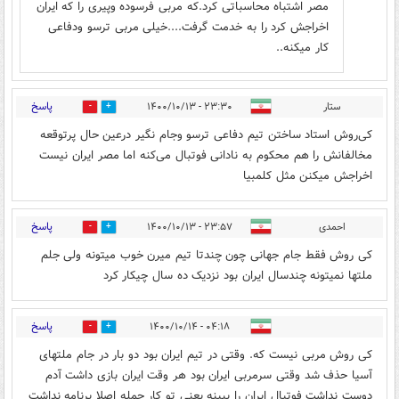
مصر اشتباه محاسباتی کرد.که مربی فرسوده وپیری را که ایران
اخراجش کرد را به خدمت گرفت....خیلی مربی ترسو ودفاعی
کار میکنه..
پاسخ
ستار
۲۳:۳۰ - ۱۴۰۰/۱۰/۱۳
0
8
کی‌روش استاد ساختن تیم دفاعی ترسو وجام نگیر درعین حال پرتوقعه
مخالفانش را هم محکوم به نادانی فوتبال می‌کنه اما مصر ایران نیست
اخراجش میکنن مثل کلمبیا
پاسخ
احمدی
۲۳:۵۷ - ۱۴۰۰/۱۰/۱۳
0
5
کی روش فقط جام جهانی چون چندتا تیم میرن خوب میتونه ولی جلم
ملتها نمیتونه چندسال ایران بود نزدیک ده سال چیکار کرد
پاسخ
۰۴:۱۸ - ۱۴۰۰/۱۰/۱۴
0
2
کی روش مربی نیست که. وقتی در تیم ایران بود دو بار در جام ملتهای
آسیا حذف شد وقتی سرمربی ایران بود هر وقت ایران بازی داشت آدم
دوست نداشت فوتبال ایران را ببینه یعنی تو کار حمله اصلا برنامه نداشت