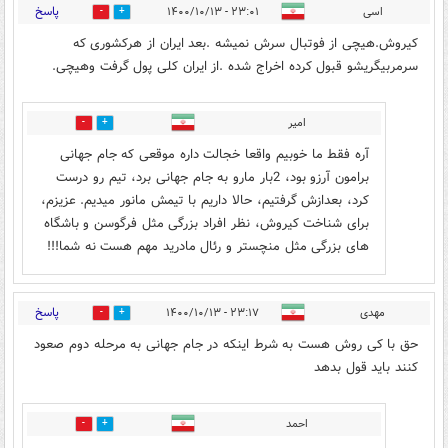
پاسخ
اسی
۲۳:۰۱ - ۱۴۰۰/۱۰/۱۳
1
6
کیروش.هیچی از فوتبال سرش نمیشه .بعد ایران از هرکشوری که
سرمربیگریشو قبول کرده اخراج شده .از ایران کلی پول گرفت وهیچی.
امیر
0
0
آره فقط ما خوبیم واقعا خجالت داره موقعی که جام جهانی
برامون آرزو بود، 2بار مارو به جام جهانی برد، تیم رو درست
کرد، بعدازش گرفتیم، حالا داریم با تیمش مانور میدیم. عزیزم،
برای شناخت کیروش، نظر افراد بزرگی مثل فرگوسن و باشگاه
های بزرگی مثل منچستر و رئال مادرید مهم هست نه شما!!!
پاسخ
مهدی
۲۳:۱۷ - ۱۴۰۰/۱۰/۱۳
5
2
حق با کی روش هست به شرط اینکه در جام جهانی به مرحله دوم صعود
کنند باید قول بدهد
احمد
1
1