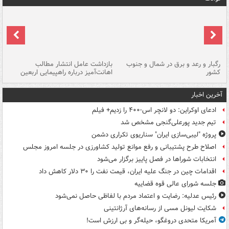
رگبار و رعد و برق در شمال و جنوب
بازداشت عامل انتشار مطالب
کشور
اهانت‌آمیز درباره راهپیمایی اربعین
گر
آخرین اخبار
ادعای اوکراین: دو لانچر اس-۴۰۰ را زدیم+ فیلم
تیم جدید پورعلی‌گنجی مشخص شد
پروژه "لیبی‌سازی ایران" سناریوی تکراری دشمن
اصلاح طرح پشتیبانی و رفع موانع تولید کشاورزی در جلسه امروز مجلس
انتخابات شوراها در فصل پاییز برگزار می‌شود
اقدامات چین در جنگ علیه ایران، قیمت نفت را ۳۰ دلار کاهش داد
جلسه شورای عالی قوه قضاییه
رئیس عدلیه: رضایت و اعتماد مردم با لفاظی حاصل نمی‌شود
شکایت لیونل مسی از رسانه‌های آرژانتینی
آمریکا متحدی دروغگو، حیله‌گر و بی ارزش است!