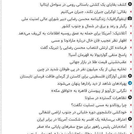
کشف بقایای یک کشتی باستانی رومی در سواحل ایتالیا
بقائی: اوکراین جبران نکند، جبران می‌کنیم
اینفوگرافیک/ زندگینامه محسن رضایی دبیر شورای عالی امنیت‌ ملی
رگبار و رعد و برق در شمال و جنوب کشور
آتلانتیک: آمریکا برای حمله به عمق روسیه اطلاعات به کی‌یف می‌دهد
اظهار نظر عجیب فان خال درباره مارادونا و مسی
فرمانده کل ارتش انتصاب محسن رضایی را تبریک گفت
پاسخ منفی گواردیولا به قهرمان آسیا!
عقب‌نشینی قیمت طلا در بازار جهانی
تخلیه بیش از یک میلیون نفر در پی طوفان شدید در چین
تلاش آوارگان فلسطینی برای کاستن از گرمای طاقت فرسای تابستان
پهپادهای شاهد از دید رادارها پنهان می‌شوند
نگرانی تل‌آویو از پیوستن قاهره به «توافق مکه»
تظاهرات گسترده در سئوتا
چرا رونالدو به مسی تسلیت نگفت؟
خودکشی دانشجوی دوره خلبانی در جنوب اراضی اشغالی
اعتراف بی‌سابقه یک افسر به شکست آمریکا در برابر ایران
آماده‌باش پلیس راهور برای موج سفرهای پایانی ماه صفر
بازداشت عامل انتشار مطالب اهانت‌آمیز درباره راهپیمایی اربعین