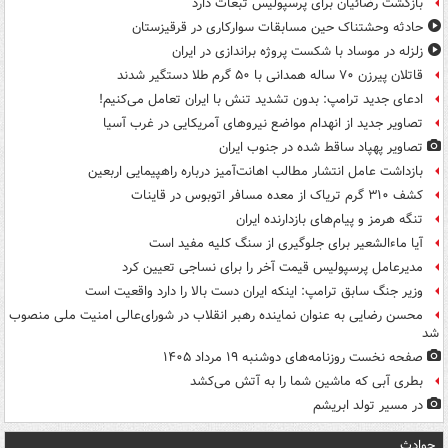
بازگشت رضائیان برای پرسپولیس تبعات دارد
حادثه وحشتناک حین مسابقات سوارکاری در قرقیزستان
زلزله در موساد با شکست پروژه براندازی در ایران
قاتلان پیرزن ۷۰ ساله همدانی با ۵۰ گرم طلا دستگیر شدند
ادعای جدید ترامپ: بدون تشدید تنش با ایران تعامل می‌کنیم!
تصاویر جدید از انهدام مواضع نیروهای آمریکایی در غرب آسیا
تصاویر پهپاد ساقط شده در جنوب ایران
بازداشت عامل انتشار مطالب اهانت‌آمیز درباره راهپیمایی اربعین
کشف ۳۱۰ گرم تریاک از معده مسافر اتوبوس در قاینات
تنگه هرمز و پیام‌های بازدارنده ایران
آیا ماءالشعیر برای جلوگیری از سنگ کلیه مفید است
مدیرعامل پرسپولیس قیمت آخر را برای نساجی تعیین کرد
وزیر جنگ سابق ترامپ: اینکه ایران دست بالا را دارد واقعیت است
محسن رضایی به عنوان نماینده رهبر انقلاب در شورای‌عالی امنیت ملی منصوب
شد
صفحه نخست روزنامه‌های دوشنبه ۱۹ مرداد ۱۴۰۵
بطری آبی که ماشین شما را به آتش می‌کشد
در مسیر تولد ابریشم
حوادث