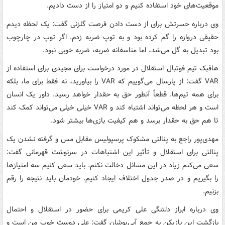
موقعیت‌های خود استفاده کنیم و دو امتیاز را از دست دادیم.
وی درباره حسرتش برای از دست دادن فرصت گلزنی گفت: یک لحظه دیدم
حقیقی دروازه را گم کرده بود و به توپ ضربه زدم. اگر توپ در چارچوب
بود تبدیل به گل می‌شد، اما متاسفانه ضربه، ضربه خوبی نبود.
هافبک تیم فوتبال استقلال در مورد درخواست برای مجیدی برای استفاده از
VAR گفت: از پارسال می‌گوییم که VAR را بیاورید، نه فقط برای ما، بلکه
برای همه تیم‌ها. قطعاً آنطور حق به حقدار خواهد رسید. داور یک انسان
است و هر لحظه می‌تواند اشتباه کند و VAR خیلی خیلی می‌تواند کمک کند
تا هم حق به حقدار برسد و هم کیفیت بازی‌ها بیشتر شود.
مهدی‌پور راجع به پنالتی مشکوک پرسپولیس مقابل مس و گرفته نشدن یک
پنالتی برای استقلال و تأثیر این اشتباهات در سرنوشت قهرمانی گفت:
سعی می‌کنم زیاد در این مسائل دخالت نکنم. باید سعی کنیم سه امتیازها
را بگیریم و در صدر جدول اختلاف ایجاد کنیم. خودمان باید نتیجه را رقم
بزنیم.
وی درباره ابراز دلتنگی علی کریمی برای حضور در استقلال و احتمال
بازگشت این بازیکن به جمع آبی‌پوشان گفت: علی دوست خوب من است و