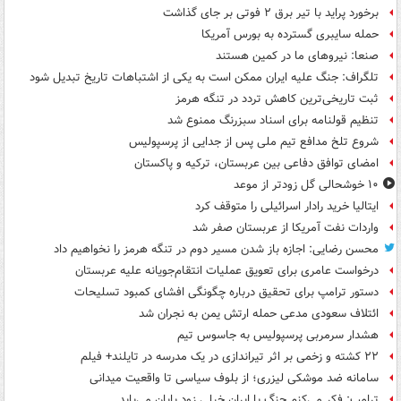
برخورد پراید با تیر برق ۲ فوتی بر جای گذاشت
حمله سایبری گسترده به بورس آمریکا
صنعا: نیروهای ما در کمین‌ هستند
تلگراف: جنگ علیه ایران ممکن است به یکی از اشتباهات تاریخ تبدیل شود
ثبت تاریخی‌ترین کاهش تردد در تنگه هرمز
تنظیم قولنامه برای اسناد سبزرنگ ممنوع شد
شروع تلخ مدافع تیم ملی پس از جدایی از پرسپولیس
امضای توافق دفاعی بین عربستان، ترکیه و پاکستان
۱۰ خوشحالی گل زودتر از موعد
ایتالیا خرید رادار اسرائیلی را متوقف کرد
واردات نفت آمریکا از عربستان صفر شد
محسن رضایی: اجازه باز شدن مسیر دوم در تنگه هرمز را نخواهیم داد
درخواست عامری برای تعویق عملیات انتقام‌جویانه علیه عربستان
دستور ترامپ برای تحقیق درباره چگونگی افشای کمبود تسلیحات
ائتلاف سعودی مدعی حمله ارتش یمن به نجران شد
هشدار سرمربی پرسپولیس به جاسوس تیم
۲۲ کشته و زخمی بر اثر تیراندازی در یک مدرسه در تایلند+ فیلم
سامانه ضد موشکی لیزری؛ از بلوف سیاسی تا واقعیت میدانی
ترامپ: فکر می‌کنم جنگ با ایران خیلی زود پایان می‌یابد