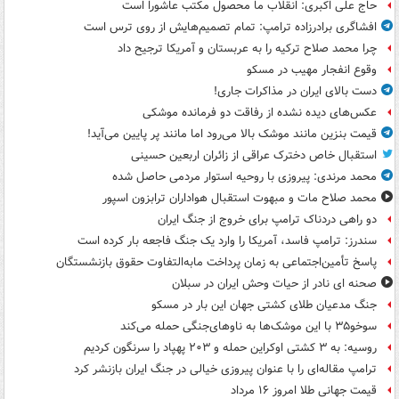
حاج علی اکبری: انقلاب ما محصول مکتب عاشورا است
افشاگری برادرزاده ترامپ: تمام تصمیم‌هایش از روی ترس است
چرا محمد صلاح ترکیه را به عربستان و آمریکا ترجیح داد
وقوع انفجار مهیب در مسکو
دست بالای ایران در مذاکرات جاری!
عکس‌های دیده نشده از رفاقت دو فرمانده‌ موشکی
قیمت بنزین مانند موشک بالا می‌رود اما مانند پر پایین می‌آید!
استقبال خاص دخترک عراقی از زائران اربعین حسینی
محمد مرندی: پیروزی با روحیه استوار مردمی حاصل شده
محمد صلاح مات و مبهوت استقبال هواداران ترابزون اسپور
دو راهی دردناک ترامپ برای خروج از جنگ ایران
سندرز: ترامپ فاسد، آمریکا را وارد یک جنگ فاجعه بار کرده است
پاسخ تأمین‌اجتماعی به زمان پرداخت مابه‌التفاوت حقوق بازنشستگان
صحنه ای نادر از حیات وحش ایران در سبلان
جنگ مدعیان طلای کشتی جهان این بار در مسکو
سوخو۳۵ با این موشک‌ها به ناوهای‌جنگی حمله می‌کند
روسیه: به ۳ کشتی اوکراین حمله و ۲۰۳ پهپاد را سرنگون کردیم
ترامپ مقاله‌ای را با عنوان پیروزی خیالی در جنگ ایران بازنشر کرد
قیمت جهانی طلا امروز ۱۶ مرداد