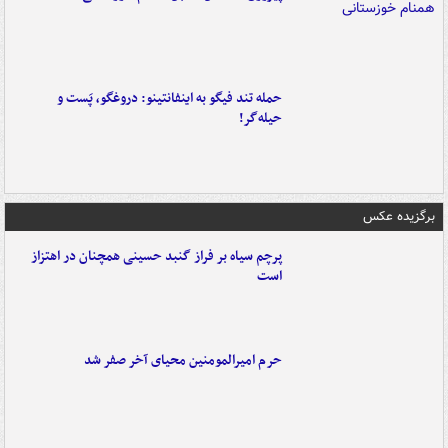
حمله تند فیگو به اینفانتینو: دروغگو، پَست‌ و
حیله‌گر!
برگزیده عکس
پرچم سیاه بر فراز گنبد حسینی همچنان در اهتزاز
است
حرم امیرالمومنین محیای آخر صفر شد