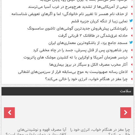
نیمی از آمریکایی‌ها از تشدید هرج‌ومرج در غرب آسیا می‌ترسند
از حذف نام همسر تا تغییر نام خانوادگی؛ اما و اگرهای تعویض شناسنامه
نمایی زیبا از تنگه کریان جزیره قشم
رکوردشکنی پیش‌فروش جدیدترین گوشی‌های تاشوی سامسونگ
حادثه غرق‌شدگی در طاقانک ۲ قربانی گرفت
مسجد جامع یزد، از باشکوه‌ترین معماری‌های ایران
پدر شاهرودی پس از قتل پسرش، جسد را در چاه مخفی کرد
دردسر همزمان آمریکا و اوکراین با ته کشیدن موشک های پاتریوت
آثار مخرب مصرف الکل و سیگار در بروز بیماری‌ها
اذعان رسانه صهیونیست به موج بی‌سابقه فرار از سرزمین‌های اشغالی
چرا مغز در هنگام خواب، انرژی خود را خالی می‌کند؟
سلامت
ت
چرا مغز در هنگام خواب، انرژی خود را
آیا مصرف قهوه و نوشیدنی‌های
چر
خالی می‌کند؟
کافئین‌دار در دوران بارداری مجاز است؟
می