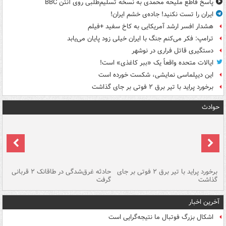
پاسخ قاطع ملیحه محمدی به نسخه تسلیم‌طلبی روی آنتن BBC
ایران را تست نکنید! جاده‌ی خشم ایران!
هشدار افسر ارشد آمریکایی به کاخ سفید +فیلم
ترامپ: فکر می‌کنم جنگ با ایران خیلی زود پایان می‌یابد
دستگیری قاتل فراری در نوشهر
ایالات متحده واقعاً یک «ببر کاغذی» است!
این دیپلماسی نمایشی، شکست خورده است
برخورد پراید با تیر برق ۲ فوتی بر جای گذاشت
حوادث
برخورد پراید با تیر برق ۲ فوتی بر جای
حادثه غرق‌شدگی در طاقانک ۲ قربانی
پد
گذاشت
گرفت
جس
آخرین اخبار
اشکال بزرگ فوتبال ما نتیجه‌گرایی است