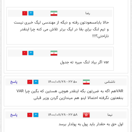
رضا
1
3
حالا بابامسعودتون رفته و دیگه از مهندسی لیگ خبری نیست
و تیم لنگ برای بقا در لیگ برتر تلاش می کنه چرا اینقدر
ناراحتی؟!!!
1
2
var اگر بیاد لنگ میره ته جدول
پاسخ
ناشناس
۲۲:۵۰ - ۱۴۰۰/۰۸/۲۸
2
2
VARهم اگه به ضررتون بگه اینقدر هوچی هستين که بگین چرا VAR
بنفعتون نگرفته احتمالا اینو هم میندازین گردن وزیر قبلی
پاسخ
نیما
۲۲:۵۸ - ۱۴۰۰/۰۸/۲۸
0
0
اول حق به حقدار باید پول به پولدار برسد