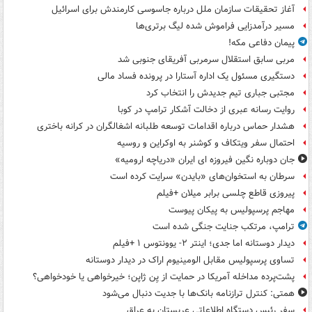
آغاز تحقیقات سازمان ملل درباره جاسوسی کارمندش برای اسرائیل
مسیر درآمدزایی فراموش شده لیگ برتری‌ها
پیمان دفاعی مکه!
مربی سابق استقلال سرمربی آفریقای جنوبی شد
دستگیری مسئول یک اداره آستارا در پرونده فساد مالی
مجتبی جباری تیم جدیدش را انتخاب کرد
روایت رسانه عبری از دخالت آشکار ترامپ در کوبا
هشدار حماس درباره اقدامات توسعه طلبانه اشغالگران در کرانه باختری
احتمال سفر ویتکاف و کوشنر به اوکراین و روسیه
جان دوباره نگین فیروزه ای ایران «دریاچه ارومیه»
سرطان به استخوان‌های «بایدن» سرایت کرده است
پیروزی قاطع چلسی برابر میلان +فیلم
مهاجم پرسپولیس به پیکان پیوست
ترامپ، مرتکب جنایت جنگی شده است
دیدار دوستانه اما جدی؛ اینتر ۲- یوونتوس ۱ +فیلم
تساوی پرسپولیس مقابل الومینیوم اراک در دیدار دوستانه
پشت‌پرده مداخله آمریکا در حمایت از یِن ژاپن؛ خیرخواهی یا خودخواهی؟
همتی: کنترل ترازنامه بانک‌ها با جدیت دنبال می‌شود
سفر رئیس دستگاه اطلاعاتی عربستان به عراق