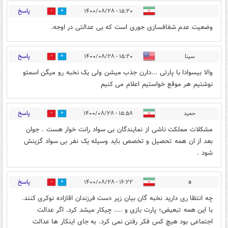
پاسخ
۱۵:۲۰ - ۱۴۰۰/۰۸/۲۸
0
5
وضعیت عدم شفافسازی جوری است که بی عدالتی در اوجه.
پاسخ
سینا
۱۵:۲۰ - ۱۴۰۰/۰۸/۲۸
0
7
والا بیسوادا با پارتی ...دارن جذب میشن ولی یک نخبه رو میگن اسمتو
نوشتیم هر موقع خواستیم اعلام می کنیم
پاسخ
حمید
۱۵:۵۸ - ۱۴۰۰/۰۸/۲۸
0
1
مشکلات مملکت ناشی از نمایندگان بی سواد رانت خوار هست . جوان
بعد از ان همه تحصیل و تخصص باید وسیله یک نفر بی سواد گزینش
شود .
پاسخ
۱۶:۲۲ - ۱۴۰۰/۰۸/۲۸
a
0
2
چه انتظا ری دارید نخبه گان بیان زیر دست فرزندان اقازاده نوکری کنند.
با این همه تبعیض؛ پارت بازی و .... چیکار میشد کرد. اگر عدالت
اجتماعی بود هیچ کس فکر رفتن نمی کرد. به جای اینکار ها عدالت