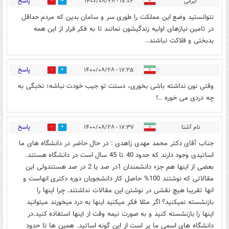
پاسخ
ایرانی
۱۷:۰۲ - ۱۴۰۰/۰۸/۲۸
0
0
نتوانستید وضع این مملکت را طوری سر و سامان بدین که مردم حداقل
در تامین نیازهای اولیه زندگیشون نمانند تا به فکر فرار از این همه
بدبختی و فلاکت نباشند..
پاسخ
۱۷:۲۵ - ۱۴۰۰/۰۸/۲۸
0
0
وقتی نون نداشته باشی بخوری، دستت تو جیب خودت نباشه؛ نخبگی به
چه دردی می خوره ..!
پاسخ
نام آشنا
۱۷:۳۷ - ۱۴۰۰/۰۸/۲۸
1
2
جناب آقای دکتر محمد مهدی زاهدی : در حال حاضر در دانشگاه های ما
اساتیدی وجود دارند که حدود 40 تا 45 سال است در دانشگاه هستند.
بعضی از اینها هم جزء دانشمندان 1در صد یا 2 در صد هستندولی این
مقالاتی که نوشتند 100% حاصل کار دانشجویان دوره دکتری انهاست و
انها تقریبا هیچ نقشی در نوشتن این مقالات نداشتند. چرا اینها را
بازنشسته نمیکنید؟ اگر مثلا فکر میکنید اینها به درد میخورند میتوانید
اینها را بازنشسته کنید و به صورت نیمه وقت از اینها استفاده کنید.در
دانشگاه های اسمی ما پر است از این گونه اساتید. همین ها تا حدود