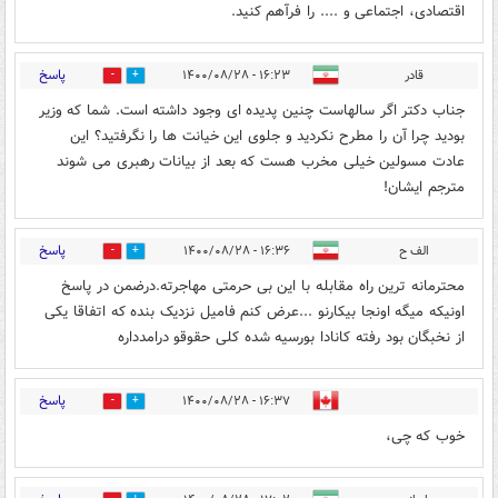
اقتصادی، اجتماعی و .... را فرآهم کنید.
پاسخ
قادر
۱۶:۲۳ - ۱۴۰۰/۰۸/۲۸
0
1
جناب دکتر اگر سالهاست چنین پدیده ای وجود داشته است. شما که وزیر
بودید چرا آن را مطرح نکردید و جلوی این خیانت ها را نگرفتید؟ این
عادت مسولین خیلی مخرب هست که بعد از بیانات رهبری می شوند
مترجم ایشان!
پاسخ
الف ح
۱۶:۳۶ - ۱۴۰۰/۰۸/۲۸
0
2
محترمانه ترین راه مقابله با این بی حرمتی مهاجرته.درضمن در پاسخ
اونیکه میگه اونجا بیکارنو ...عرض کنم فامیل نزدیک بنده که اتفاقا یکی
از نخبگان بود رفته کانادا بورسیه شده کلی حقوقو درامدداره
پاسخ
۱۶:۳۷ - ۱۴۰۰/۰۸/۲۸
0
0
خوب که چی،