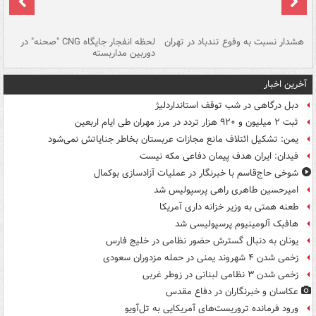
ای
هشدار نسبت به وفوع تندباد در تهران
لحظه انفجار جایگاه CNG "صحنه" در
دس
دوربین مداربسته
ات
آخرین اخبار
دبل درگاهی در شب توقف استانداردلیژ
ثبت ۲ میلیون و ۹۲۰ هزار تردد در مرز مهران طی ایام اربعین
یمن: تشکیل ائتلاف مانع مجازات عربستان بخاطر جنایاتش نمی‌شود
فیدان: ایران هدف پیمان دفاعی مکه نیست
شوخی حاج‌قاسم با خبرنگار در عملیات آزادسازی بوکمال
امیرحسین طاهری راهی پرسپولیس شد
طعنه همتی به وزیر خزانه داری آمریکا
هافبک آلومینیوم پرسپولیسی شد
یونان به دنبال گسترش حضور نظامی در خلیج فارس
زخمی شدن ۴ شهروند یمنی در حمله مزدوران سعودی
زخمی شدن ۳ نظامی لبنانی در زوطر غربی
عکاسان و خبرنگاران در دفاع مقدس
ورود فرمانده تروریست‌های آمریکایی به تل‌آویو