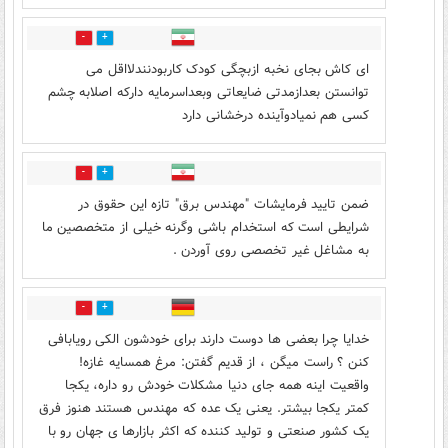
0
0
ای کاش بجای نخبه ازبچگی کودک کاربودنندلااقل می
توانستن بعدازمدتی ضایعاتی وبعداسرمایه دارکه اصلابه چشم
کسی هم نمیادوآینده درخشانی دارد
0
3
ضمن تایید فرمایشات "مهندس برق" تازه این حقوق در
شرایطی است که استخدام باشی وگرنه خیلی از متخصصین ما
به مشاغل غیر تخصصی روی آوردن .
1
0
خدایا چرا بعضی ها دوست دارند برای خودشون الکی رویابافی
کنن ؟ راست میگن ، از قدیم گفتن: مرغ همسایه غازه!
واقعیت اینه همه جای دنیا مشکلات خودش رو داره، یکجا
کمتر یکجا بیشتر. یعنی یک عده که مهندس هستند هنوز فرق
یک کشور صنعتی و تولید کننده که اکثر بازارها ی جهان رو با