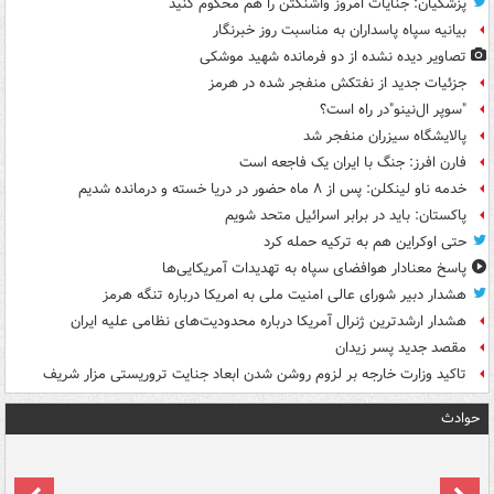
پزشکیان: جنایات امروز واشنگتن را هم محکوم کنید
بیانیه سپاه پاسداران به مناسبت روز خبرنگار
تصاویر دیده‌ نشده از دو فرمانده شهید موشکی
جزئیات جدید از نفتکش منفجر شده در هرمز
"سوپر ال‌نینو"در راه است؟
پالایشگاه سیزران منفجر شد
فارن افرز: جنگ با ایران یک فاجعه است
خدمه ناو لینکلن: پس از ۸ ماه حضور در دریا خسته و درمانده‌ شدیم
پاکستان: باید در برابر اسرائیل متحد شویم
حتی اوکراین هم به ترکیه حمله کرد
پاسخ معنادار هوافضای سپاه به تهدیدات آمریکایی‌ها
هشدار دبیر شورای عالی امنیت ملی به امریکا درباره تنگه هرمز
هشدار ارشدترین ژنرال آمریکا درباره محدودیت‌های نظامی علیه ایران
مقصد جدید پسر زیدان
تاکید وزارت خارجه بر لزوم روشن شدن ابعاد جنایت تروریستی مزار شریف
حوادث