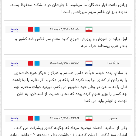
زیادی باعث فرار نخبگان ما میشوند تا جایشان در دانشگاه محفوظ بماند.
نمونه بارز آن خانم مریم میرزاخانی است!
پاسخ
۱۸:۰۴ - ۱۴۰۰/۰۸/۲۸
3
2
اول بیاید از آموزش و پرورش شروع کنید معلم سر کلاس ضد کشور و
بنظر غرب پرستانه حرف نزنه
پاسخ
بندۀ خدا
۱۸:۵۵ - ۱۴۰۰/۰۸/۲۸
0
3
با سلام، بنده خودم هیأت علمی هستم و هرگز و هرگز هیچ دانشجویی
را به رفتن از کشور ترغیب نکرده ام بلکه بر عکس، اگر نظرم را بخواهند
آنان را به ماندن در وطن خود تشویق می کنم. ببینید دولتِ محترمِ نهم
چه کسی را وزیر علوم کرده بوده که بجای حمایت از استادان، به آنان
تهمت و اتهام وارد می کند!
پاسخ
حسن
۱۹:۴۹ - ۱۴۰۰/۰۸/۲۸
0
2
یکی از اساتید اقتصاد توضیح میداد که چگونه کشور پیشرفت می کند .
ایشان سه فاکتور را بیان کردند : ۱ - داشتن پول و بودجه ۲ - داشتن ماده