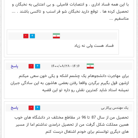
با این همه فساد اداری . و انتصابات فامیلی .و بی اعتنایی به نخبگان و
تحصیل کرده ها . توقع دارید نخبگان شو فر اسنب و تاکسی باشند . ...
متاسفیم ...
7
0
فساد هست ولی نه زیاد
پاسخ
۱۴:۱۶ - ۱۴۰۰/۰۸/۲۸
0
7
برای مهاجرت دانشجوهام یک چشمم اشکه و یکی خون سعی میکنم
ازشون قول بگیرم برگردن واقعا رفتن بعضی هاشون به این سادگی جبران
نمیشه استاد شاید کمترین نقش رو داره تو این قضیه
پاسخ
یک مهندس پرکار بی
0
5
ارتباط به تحصیل
۱۴:۱۸ - ۱۴۰۰/۰۸/۲۸
تحصیل من از سال 87 تا 96 در مقاطع مختلف در دانشگاه های خوب
همین مملکت شکل گرفت من از تحصیل درامدی نداشتم اما از مسیر
های دیگری توانستم برای خودم اشتغال درست کنم