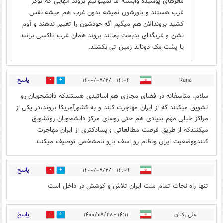
مغزهای پوسیده وابسته ما نمیتوانیم بروند‌ آنهایی که نوکر
غرب هستند و باورشون نمیشه بدون غرب هم میشه نفس
کشید بروند‌الان هم میگیم اگه خودشون را تغییر ندهند و آوم
نشن و غربگدای بدبحت بمانند بروند همان غرب تاکسی برانند
یا پشت مک دونالد زمین تی بکشند.
پاسخ
۱۴:۰۴ - ۱۴۰۰/۰۸/۲۸
Rana
13
1
سلام، متاسفانه در فضای مجازی هم اساتیدی هستندکه دانشجویان رو
تشویق میکنند که از ایران مهاجرت کنند و به کشورآمریکا بروند،در یکی از
مراکز خیلی مهم بنیادی هم حتی روسای مرکز دانشجویان روتشویق
میکنندکه از طریق فرصت مطالعاتی و پسادکتری از ایران مهاجرت
کنندووضعیت ایران ونظام رو اسف بارو نامشخص توصیف میکنند
پاسخ
۱۴:۰۹ - ۱۴۰۰/۰۸/۲۸
0
4
تنها راه نجات تمام ملت ایران تلاش و کوشش در داخل است
پاسخ
علی بکیان
۱۴:۱۱ - ۱۴۰۰/۰۸/۲۸
0
18