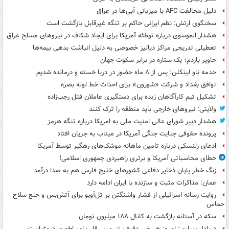
دلیل مخالفت AFC با میزبانی آبی‌ها در عراق
سخنگوی ارتش: نظم ایرانی حاکم بر تنگه غیرقابل بازگشت است
هشدار الموسوی درباره توطئه آمریکا برای ایجاد شکاف در نیروهای مسلح عراق
تعطیلی تدریجی مراکز دیالیز خصوصی به دلیل انباشت بدهی بیمه‌ها
خاویر باردم؛ یک ستاره در برابر سکوت جهان
خدمه ناو لینکلن: پس از ۸ ماه حضور در دریا خسته و درمانده‌ شدیم
توافق بغداد و شرکت «شورون» برای احداث خط لوله بصره
تشکیل تیم کارآگاهان زبده برای دستگیری عاملان قتل رجب‌زاده
ولایتی: نیروهای خارجی باید منطقه را ترک کنند
هشدار دبیر شورای عالی امنیت ملی به امریکا درباره تنگه هرمز
پرونده حقوقی جنایت جنگی آمریکا در میناب به جریان افتاد
ادعای زلنسکی درباره تامین ماهانه موشک‌های رهگیر توسط آمریکا
خطای محاسباتی آمریکا و برتری راهبردی جمهوری اسلامی!
زنگ خطر پایان ذخایر دفاعی کشورهای خلیج فارس هم به صدا درآمد
عمان: مذاکرات مثبت و سازنده با ایران ادامه دارد
روایت رسانه اسرائیلی از فشار واشنگتن بر تل‌آویو برای آتش‌بس و خلع سلاح
حماس
سکه در آستانه بازگشت به کانال ۱۸۸ میلیون تومان
دریادار سیاری: امروز هر خبر دقیق، تیری بر قلب امپراطوری دروغ است