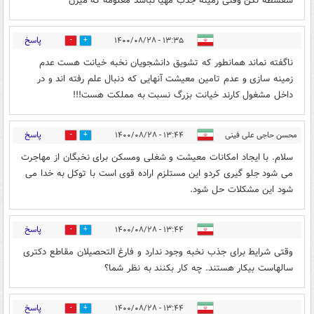
سفسطه نکن وقتی زمینه جذب مهیا نباشد معلومه که میرن
پاسخ
۱۳:۳۵ - ۱۴۰۰/۰۸/۲۸
0
25
ناگفته نماند همانطور که تشویق دانشجویان نخبه خیانت هست عدم
زمینه سازی و عدم تامین معیشت آنهایی که دنبال علم رفته اند و در
داخل مشغول کارند خیانت بزرگ نسبت به مملکت هست!!!
پاسخ
محسن حاجی علی فینی
۱۳:۴۴ - ۱۴۰۰/۰۸/۲۸
3
12
سلام. با ایجاد امکانات معیشت و شغلی ومسکن برای نخبگان از مهاجرت
می شود جلو گیری کردو این مستلزم اراده قوی است با توکل به خدا می
شود این مشکلات حل شود.
پاسخ
۱۳:۴۴ - ۱۴۰۰/۰۸/۲۸
1
12
وقتی شرایط برای جذب نخبه وجود ندارد و فارغ التحصیلان مقاطع دکتری
سالهاست بیکار هستند. چه کار بکنند به نظر شما؟
پاسخ
۱۳:۴۴ - ۱۴۰۰/۰۸/۲۸
0
11