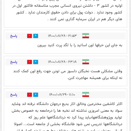
اولیه در کشور ۳ - داشتن نیروی انسانی مجرب متاسفانه فاکتور اول در
کشور وجود ندارد . دولت پول برای دادن حقوق کارمندان ندارد . کشور
های دیگر هم در ایران سرمایه گذاری نمی کنند .
پاسخ
۲۱:۵۳ - ۱۴۰۰/۰۸/۲۸
6
0
به جای این حرفها اون اساتید را با لگد پرت کنید بیرون
پاسخ
۲۳:۱۸ - ۱۴۰۰/۰۸/۲۸
2
0
وقتی مشکلی هست نخبگان دلسوز می تونن جهت رفع اون کمک کنند
نه اینکه برای همیشه مهاجرت کنن.
پاسخ
۱۱:۱۰ - ۱۴۰۰/۰۸/۲۹
2
0
اكثر كاشفين مخترعين وخالق اثار بديع درجهان دانشگاه نرفته اند وشايد
سواد به معنى امروزى نداشته اند نخبه ها را درحامعه به خصوص بخش
توليد وپژوهشگاههاىبايد پيدا كرد نه دردانشگاهها علم روز كه
دردانشگاهها تدريس نمى شود طانشگاه بخشى از جامعه است... اصولا
كسانى بعنوان سرامد دررشته هاى مختلف مطرح ميشوند كه از فيلتر