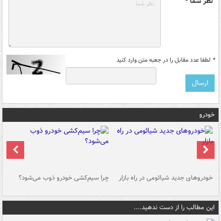
نظر شما *
*
لطفا عدد مقابل را در جعبه متن وارد کنید
خودرو
خودروهای جدید شیائومی در راه بازار
چرا سیم‌کشی خودرو ذوب می‌شود؟
شو
این مطالب را از دست ندهید....