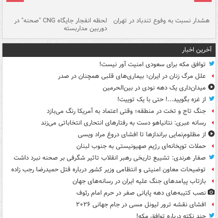
ای
هشدار نسبت به وفوع تندباد در تهران
لحظه انفجار جایگاه CNG "صحنه" در
دس
دوربین مداربسته
ات
آخرین اخبار
توافق مکه برای سعودی امنیت آور نیست!
علل مرگ زنان در ایران؛ بیماری‌های قلبی همچنان در صدر
میدان‌داری یک دهه نودی در بین‌الحرمین
از غزه بگویید...! حتی با یک توییت!
جنگ تاج و تخت در منطقه؛ وقتی اعتماد به آمریکا رنگ می‌بازد
رسانه عبری: نتانیاهو دست به رفتارهای انتحاری انتخاباتی می‌زند
از مظلوم‌نمایی براندازها تا افشای دروغ مراد ویسی
حملات توپخانه‌ای رژیم صهیونیستی به جنوب لبنان
صفار هرندی: تشییع تاریخی رهبر انقلاب تاثیر شگرفی بر صحنه نبرد داشت
توضیحات معاون امنیتی و انتظامی وزیر کشور درباره قتل حمیدرضا رجب زاده
بازتاب پیامدهای جنگ علیه ایران در رسانه‌های جهان
نصب کتیبه‌های دهه پایانی صفر در حرم امام رئوف
افشای نقشه ترور لیونل مسی در جام جهانی ۲۰۲۶
چند نکته درباره توافق مکه!