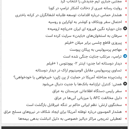
مجتبی جباری تیم جدیدش را انتخاب کرد
روایت رسانه عبری از دخالت آشکار ترامپ در کوبا
هشدار حماس درباره اقدامات توسعه طلبانه اشغالگران در کرانه باختری
احتمال سفر ویتکاف و کوشنر به اوکراین و روسیه
جان دوباره نگین فیروزه ای ایران «دریاچه ارومیه»
سرطان به استخوان‌های «بایدن» سرایت کرده است
پیروزی قاطع چلسی برابر میلان +فیلم
مهاجم پرسپولیس به پیکان پیوست
ترامپ، مرتکب جنایت جنگی شده است
دیدار دوستانه اما جدی؛ اینتر ۲- یوونتوس ۱ +فیلم
تساوی پرسپولیس مقابل الومینیوم اراک در دیدار دوستانه
پشت‌پرده مداخله آمریکا در حمایت از یِن ژاپن؛ خیرخواهی یا خودخواهی؟
همتی: کنترل ترازنامه بانک‌ها با جدیت دنبال می‌شود
سفر رئیس دستگاه اطلاعاتی عربستان به عراق
دلیل مخالفت AFC با میزبانی آبی‌ها در عراق
سخنگوی ارتش: نظم ایرانی حاکم بر تنگه غیرقابل بازگشت است
هشدار الموسوی درباره توطئه آمریکا برای ایجاد شکاف در نیروهای مسلح عراق
تعطیلی تدریجی مراکز دیالیز خصوصی به دلیل انباشت بدهی بیمه‌ها