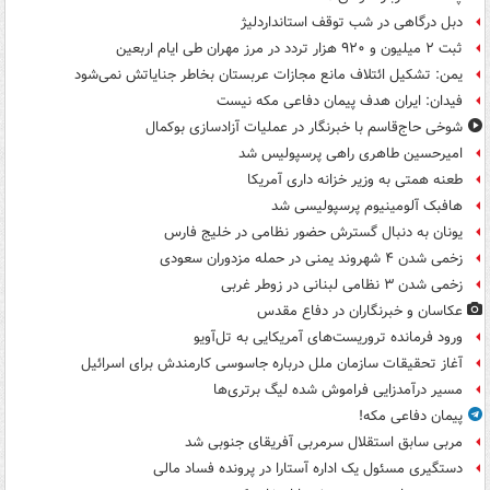
دبل درگاهی در شب توقف استانداردلیژ
ثبت ۲ میلیون و ۹۲۰ هزار تردد در مرز مهران طی ایام اربعین
یمن: تشکیل ائتلاف مانع مجازات عربستان بخاطر جنایاتش نمی‌شود
فیدان: ایران هدف پیمان دفاعی مکه نیست
شوخی حاج‌قاسم با خبرنگار در عملیات آزادسازی بوکمال
امیرحسین طاهری راهی پرسپولیس شد
طعنه همتی به وزیر خزانه داری آمریکا
هافبک آلومینیوم پرسپولیسی شد
یونان به دنبال گسترش حضور نظامی در خلیج فارس
زخمی شدن ۴ شهروند یمنی در حمله مزدوران سعودی
زخمی شدن ۳ نظامی لبنانی در زوطر غربی
عکاسان و خبرنگاران در دفاع مقدس
ورود فرمانده تروریست‌های آمریکایی به تل‌آویو
آغاز تحقیقات سازمان ملل درباره جاسوسی کارمندش برای اسرائیل
مسیر درآمدزایی فراموش شده لیگ برتری‌ها
پیمان دفاعی مکه!
مربی سابق استقلال سرمربی آفریقای جنوبی شد
دستگیری مسئول یک اداره آستارا در پرونده فساد مالی