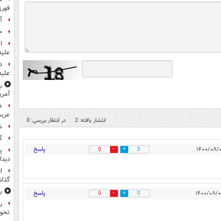
فوری
آ
ح
ا
علیه
د
علیه
ر
آمری
ه
عربس
انتشار یافته: 2
در انتظار بررسی: 0
ش
گ
پاسخ
پ
0
3
دیدا
ا
گذا
ب
پاسخ
0
0
ر
تحو