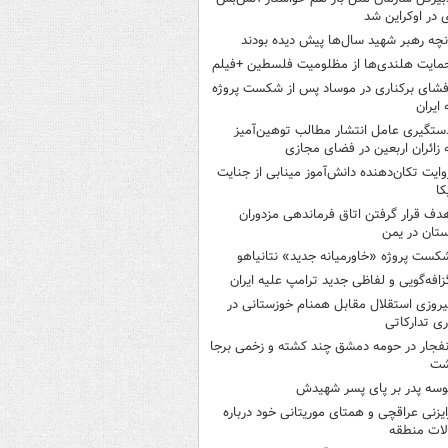
 در اوکراین شد
نچه رهبر شهید سال‌ها پیش دیده بودند
مایت هلندی‌ها از مظلومیت فلسطین +فیلم
فشای برکناری در موساد پس از شکست پروژه
 ایران
ستگیری عامل انتشار مطالب توهین‌آمیز
 زائران اربعین در فضای مجازی
وایت تکان‌دهنده دانش‌آموز مینابی از جنایت
کا
دف قرار گرفتن اتاق‌ فرماندهی مزدوران
تان در یمن
کست پروژه «خاورمیانه جدید» نتانیاهو
زافه‌گویی و لفاظی جدید ترامپ علیه ایران
یروزی استقلال مقابل همنام خوزستانی در
ری تدارکاتی
نفجار در حومه دمشق چند کشته و زخمی برجا
شت
وسه‌ پدر بر پای پسر شهیدش
ایزنی عراقچی و همتای موریتانی خود درباره
لات منطقه