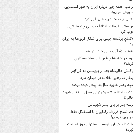
رامپ: همه چیز درباره ایران به طور استثنایی
 پیش می‌رود
شان از دست عربستان فرار کرد
ربستان فرمانده ائتلاف دریایی چندملیتی را
وب کرد
کمانِ پرنده» چینی برای شکار کروزها به ایران
ید
ازۀ آمریکایی خاکستر شد
ود فروخته‌ها چطور با موساد همکاری
ردند؟
اکنش عالیشاه بعد از پیوستن به گل‌گهر
بتکارات رهبر انقلاب در میدان نبرد
نچه رهبر شهید سال‌ها پیش دیده بودند
کذیب ادعای «نحوه ردزنی محل استقرار شهید
جانی»
وسه‌ پدر بر پای پسر شهیدش
قم فسخ قرارداد رضاییان با استقلال فقط
یا تینا پاکروان بازهم از ساترا مجوز فعالیت
یرد؟