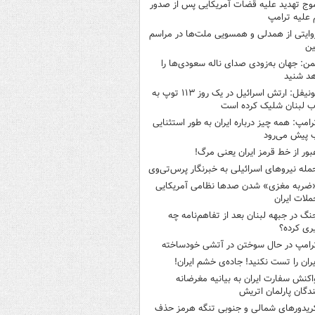
وج تهدید علیه قضات آمریکایی پس از صدور
علیه ترامپ
وایتی از همدلی و همسویی ملت‌ها در مراسم
ین
من: جهان به‌زودی صدای ناله سعودی‌ها را
د شنید
یونیفل: ارتش اسرائیل در یک روز ۱۱۳ توپ به
 لبنان شلیک کرده است
رامپ: همه چیز درباره ایران به طور استثنایی
 پیش می‌رود
بور از خط قرمز ایران یعنی مرگ!
مله نیروهای اسرائیلی به خبرنگار پرس‌تی‌وی
ضربه مغزی» شدن صدها نظامی آمریکایی
ملات ایران
نگ در جبهه لبنان بعد از تفاهم‌نامه چه
ری کرده؟
رامپ در حال سوختن در آتشی خودساخته
یران را تست نکنید! جاده‌ی خشم ایران!
اکنش سفارت ایران به بیانیه مغرضانه
ندگان پارلمان اتریش
ریدورهای شمالی و جنوبی تنگه هرمز حذف