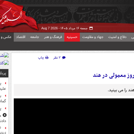
جمعه ۱۶ مرداد ۱۴۰۵ -
Aug 7 2026
ی
دفاع و امنیت
جهاد و مقاومت
حسینیه
فرهنگ و هنر
جامعه
اقتصاد
عکس و ف
۲ نظر
چاپ
پربا
روز معمولی در هند
ی
علیه
د را می بینید.
ب
گمان
پ
م
دادن
انقل