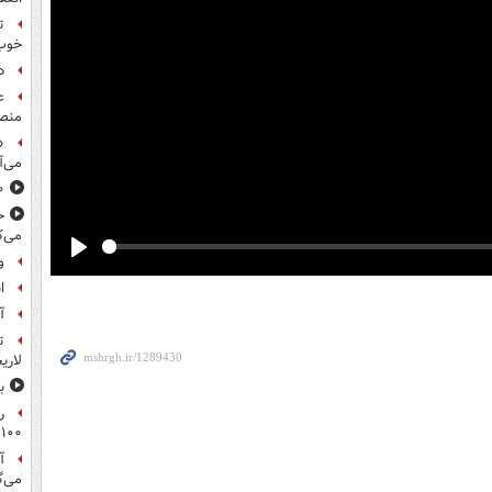
ت
خوب
د
ع
منص
«
می‌آ
۸۰۰ س
خ
می‌ک
و
Play
ا
آ
ت
لاری
ب
ر
۱۰۰میلیون تومان!
آ
می‌گ