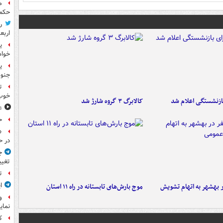
م
حکم 
ر
اربع
ی
خواه
جنوب
ت
خوب
ازنشستگی اعلام شد
کالابرگ ۳ گروه شارژ شد
ع
ح
«
در ح
ج
تغیی
ت
ا
۶ نفر در بهشهر به اتهام تشویش
موج بارش‌های تابستانه در راه ۱۱ استان
و
نمای
ک