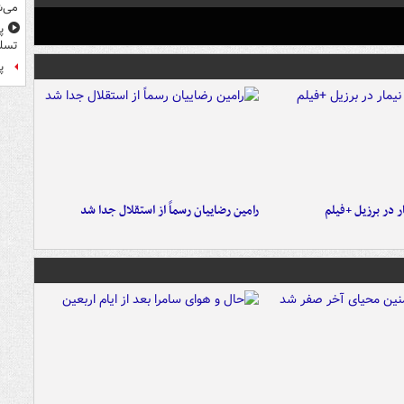
می‌ش
پ
تسلی
پر
 در برزیل +فیلم
رامین رضاییان رسماً از استقلال جدا شد