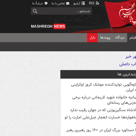
RSS
آرشیو
تماس با ما
دربارهٔ ما
MASHREGH
NEWS
یلم
دیدگاه
پیوندها
بازار
زدیدترین ها
اوه‌گویی تولیدکننده موشک کروز اوکراینی
 ایران
یانیه خانواده شهید لاریجانی درباره برخی
ه‌زنی‌های رسانه‌ای
ادشاه سنگین‌وزنی که در جهان رقیب ندارد
اهواره‌ها خسارت انفجار جبل‌علی امارت را لو
د
۶ دستاورد بزرگ ایران در ۱۶۰ روز رهبری رهبر
اب