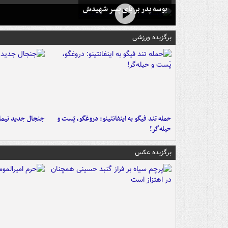
بوسه‌ پدر بر پای پسر شهیدش
برگزیده ورزشی
حمله تند فیگو به اینفانتینو: دروغگو، پَست‌ و
جنجال جدید نیمار
حیله‌گر!
برگزیده عکس