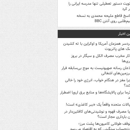
ویت دستور تعطیلی تنها مدرسه ایرانی را
 کرد
اسخ قاطع ملیحه محمدی به نسخه
م‌طلبی روی آنتن BBC
ن اخبار
ردسر همزمان آمریکا و اوکراین با ته کشیدن
ک های پاتریوت
ثار مخرب مصرف الکل و سیگار در بروز
ری‌ها
ذعان رسانه صهیونیست به موج بی‌سابقه فرار
رزمین‌های اشغالی
را مغز در هنگام خواب، انرژی خود را خالی
ند؟
رما برای پالایشگاه‌ها و منابع برق اروپا اضطرار
د
یالات متحده واقعاً یک «ببر کاغذی» است!
یا مصرف قهوه و نوشیدنی‌های کافئین‌دار در
ن بارداری مجاز است؟
وقف طولانی کامیون‌ها پشت مرز؛
‌حساب سنگینی که به اقتصاد می‌رسد