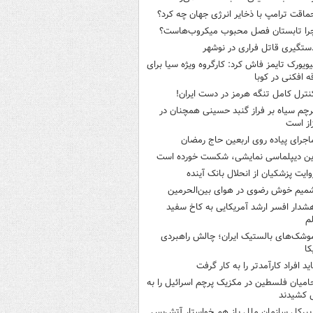
ماقت ترامپ با ذخایر انرژی جهان چه کرد؟
را تابستان فصل محبوب میکروب‌هاست؟
ستگیری قاتل فراری در نوشهر
یویورک تایمز فاش کرد: کارگروه ویژه سیا برای
ه افکنی در کوبا
نترل کامل تنگه هرمز در دست ایران!
رچم سیاه بر فراز گنبد حسینی همچنان در
از است
اجرای پیاده روی اربعین حاج رمضان
ین دیپلماسی نمایشی، شکست خورده است
وایت پزشکیان از انحلال بانک آینده
میم خوش رضوی در هوای بین‌الحرمین
شدار افسر ارشد آمریکایی به کاخ سفید
م
وشک‌های بالستیک ایران؛ چالش راهبردی
کا
اید افراد کارآمدتر را به کار گرفت
امیان فلسطین در مکزیک پرچم اسرائیل را به
 کشیدند
بیرکل سازمان ملل باز هم خواستار آتش‌بس