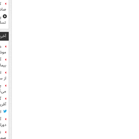
ک
صادر
پ
تسلی
آخری
د
موش
آ
بیما
ا
از س
چ
می‌ک
گ
آفری
ا
آ
دورا
ت
صورت