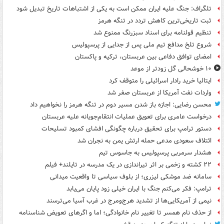
تلگراف: جنگ علیه ایران ممکن است به یکی از اشتباهات تاریخ تبدیل شود
ثبت تاریخی‌ترین کاهش تردد در تنگه هرمز
تنظیم قولنامه برای اسناد سبزرنگ ممنوع شد
شروع تلخ مدافع تیم ملی پس از جدایی از پرسپولیس
امضای توافق دفاعی بین عربستان، ترکیه و پاکستان
۱۰ خوشحالی گل زودتر از موعد
ایتالیا خرید رادار اسرائیلی را متوقف کرد
واردات نفت آمریکا از عربستان صفر شد
محسن رضایی: اجازه باز شدن مسیر دوم در تنگه هرمز را نخواهیم داد
درخواست عامری برای تعویق عملیات انتقام‌جویانه علیه عربستان
دستور ترامپ برای تحقیق درباره چگونگی افشای کمبود تسلیحات
ائتلاف سعودی مدعی حمله ارتش یمن به نجران شد
هشدار سرمربی پرسپولیس به جاسوس تیم
۲۲ کشته و زخمی بر اثر تیراندازی در یک مدرسه در تایلند+ فیلم
سامانه ضد موشکی لیزری؛ از بلوف سیاسی تا واقعیت میدانی
ترامپ: فکر می‌کنم جنگ با ایران خیلی زود پایان می‌یابد
نیمی از آمریکایی‌ها از تشدید هرج‌ومرج در غرب آسیا می‌ترسند
از حذف نام همسر تا تغییر نام خانوادگی؛ اما و اگرهای تعویض شناسنامه