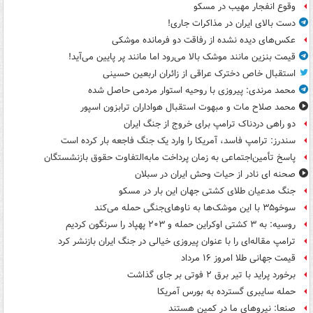
وقوع انفجار مهیب در مسکو
دست بالای ایران در مذاکرات جاری!
عکس‌های دیده نشده از رفاقت دو فرمانده‌ موشکی
قیمت بنزین مانند موشک بالا می‌رود اما مانند پر پایین می‌آید!
استقبال خاص دخترک عراقی از زائران اربعین حسینی
محمد مرندی: پیروزی با روحیه استوار مردمی حاصل شده
محمد صلاح مات و مبهوت استقبال هواداران ترابزون اسپور
دو راهی دردناک ترامپ برای خروج از جنگ ایران
سندرز: ترامپ فاسد، آمریکا را وارد یک جنگ فاجعه بار کرده است
پاسخ تأمین‌اجتماعی به زمان پرداخت مابه‌التفاوت حقوق بازنشستگان
صحنه ای نادر از حیات وحش ایران در سبلان
جنگ مدعیان طلای کشتی جهان این بار در مسکو
سوخو۳۵ با این موشک‌ها به ناوهای‌جنگی حمله می‌کند
روسیه: به ۳ کشتی اوکراین حمله و ۲۰۳ پهپاد را سرنگون کردیم
ترامپ مقاله‌ای را با عنوان پیروزی خیالی در جنگ ایران بازنشر کرد
قیمت جهانی طلا امروز ۱۶ مرداد
برخورد پراید با تیر برق ۲ فوتی بر جای گذاشت
حمله سایبری گسترده به بورس آمریکا
صنعا: نیروهای ما در کمین‌ هستند