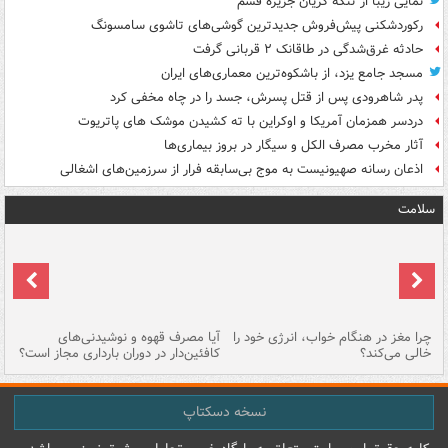
نمایی زیبا از تنگه کریان جزیره قشم
رکوردشکنی پیش‌فروش جدیدترین گوشی‌های تاشوی سامسونگ
حادثه غرق‌شدگی در طاقانک ۲ قربانی گرفت
مسجد جامع یزد، از باشکوه‌ترین معماری‌های ایران
پدر شاهرودی پس از قتل پسرش، جسد را در چاه مخفی کرد
دردسر همزمان آمریکا و اوکراین با ته کشیدن موشک های پاتریوت
آثار مخرب مصرف الکل و سیگار در بروز بیماری‌ها
اذعان رسانه صهیونیست به موج بی‌سابقه فرار از سرزمین‌های اشغالی
سلامت
ت
چرا مغز در هنگام خواب، انرژی خود را
آیا مصرف قهوه و نوشیدنی‌های
چر
خالی می‌کند؟
کافئین‌دار در دوران بارداری مجاز است؟
می
نسخه دسکتاپ