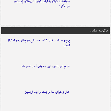
حمله تند فیگو به اینفانتینو: دروغگو، پَست‌ و
حیله‌گر!
برگزیده عکس
پرچم سیاه بر فراز گنبد حسینی همچنان در اهتزاز
است
حرم امیرالمومنین محیای آخر صفر شد
حال و هوای سامرا بعد از ایام اربعین