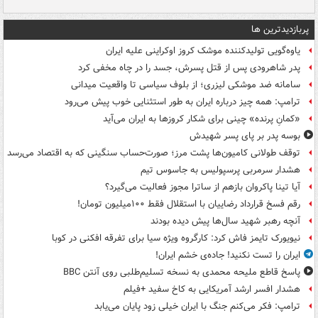
پربازدیدترین ها
یاوه‌گویی تولیدکننده موشک کروز اوکراینی علیه ایران
پدر شاهرودی پس از قتل پسرش، جسد را در چاه مخفی کرد
سامانه ضد موشکی لیزری؛ از بلوف سیاسی تا واقعیت میدانی
ترامپ: همه چیز درباره ایران به طور استثنایی خوب پیش می‌رود
«کمانِ پرنده» چینی برای شکار کروزها به ایران می‌آید
بوسه‌ پدر بر پای پسر شهیدش
توقف طولانی کامیون‌ها پشت مرز؛ صورت‌حساب سنگینی که به اقتصاد می‌رسد
هشدار سرمربی پرسپولیس به جاسوس تیم
آیا تینا پاکروان بازهم از ساترا مجوز فعالیت می‌گیرد؟
رقم فسخ قرارداد رضاییان با استقلال فقط ۱۰۰میلیون تومان!
آنچه رهبر شهید سال‌ها پیش دیده بودند
نیویورک تایمز فاش کرد: کارگروه ویژه سیا برای تفرقه افکنی در کوبا
ایران را تست نکنید! جاده‌ی خشم ایران!
پاسخ قاطع ملیحه محمدی به نسخه تسلیم‌طلبی روی آنتن BBC
هشدار افسر ارشد آمریکایی به کاخ سفید +فیلم
ترامپ: فکر می‌کنم جنگ با ایران خیلی زود پایان می‌یابد