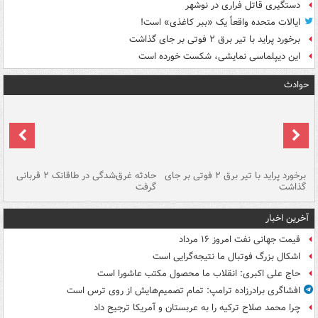
دستگیری قاتل فراری در نوشهر
ایالات متحده واقعاً یک «ببر کاغذی» است!
برخورد پراید با تیر برق ۲ فوتی بر جای گذاشت
این دیپلماسی نمایشی، شکست خورده است
حوادث
برخورد پراید با تیر برق ۲ فوتی بر جای
حادثه غرق‌شدگی در طاقانک ۲ قربانی
پد
گذاشت
گرفت
جس
آخرین اخبار
قیمت جهانی نفت امروز ۱۶ مرداد
اشکال بزرگ فوتبال ما نتیجه‌گرایی است
حاج علی اکبری: انقلاب ما محصول مکتب عاشورا است
افشاگری برادرزاده ترامپ: تمام تصمیم‌هایش از روی ترس است
چرا محمد صلاح ترکیه را به عربستان و آمریکا ترجیح داد