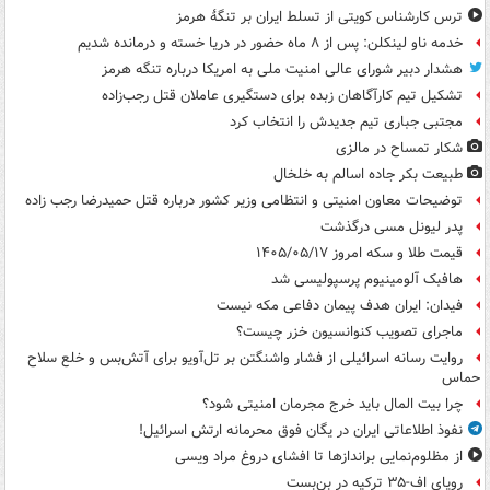
ترس کارشناس کویتی از تسلط ایران بر تنگۀ هرمز
خدمه ناو لینکلن: پس از ۸ ماه حضور در دریا خسته و درمانده‌ شدیم
هشدار دبیر شورای عالی امنیت ملی به امریکا درباره تنگه هرمز
تشکیل تیم کارآگاهان زبده برای دستگیری عاملان قتل رجب‌زاده
مجتبی جباری تیم جدیدش را انتخاب کرد
شکار تمساح در مالزی
طبیعت بکر جاده اسالم به خلخال
توضیحات معاون امنیتی و انتظامی وزیر کشور درباره قتل حمیدرضا رجب زاده
پدر لیونل مسی درگذشت
قیمت طلا و سکه امروز ۱۴۰۵/۰۵/۱۷
هافبک آلومینیوم پرسپولیسی شد
فیدان: ایران هدف پیمان دفاعی مکه نیست
ماجرای تصویب کنوانسیون خزر چیست؟
روایت رسانه اسرائیلی از فشار واشنگتن بر تل‌آویو برای آتش‌بس و خلع سلاح
حماس
چرا بیت المال باید خرج مجرمان امنیتی شود؟
نفوذ اطلاعاتی ایران در یگان فوق محرمانه ارتش اسرائیل!
از مظلوم‌نمایی براندازها تا افشای دروغ مراد ویسی
رویای اف-۳۵ ترکیه در بن‌بست