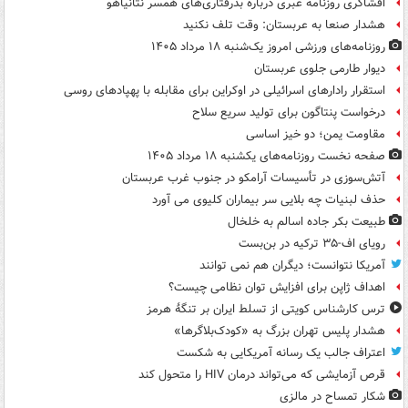
افشاگری روزنامه عبری درباره بدرفتاری‌های همسر نتانیاهو
هشدار صنعا به عربستان: وقت تلف نکنید
روزنامه‌های ورزشی امروز یک‌شنبه ۱۸ مرداد ۱۴۰۵
دیوار طارمی جلوی عربستان
استقرار رادارهای اسرائیلی در اوکراین برای مقابله با پهپادهای روسی
درخواست پنتاگون برای تولید سریع سلاح
مقاومت یمن؛ دو خیز اساسی
صفحه نخست روزنامه‌های یکشنبه ۱۸ مرداد ۱۴۰۵
آتش‌سوزی در تأسیسات آرامکو در جنوب غرب عربستان
حذف لبنیات چه بلایی سر بیماران کلیوی می آورد
طبیعت بکر جاده اسالم به خلخال
رویای اف-۳۵ ترکیه در بن‌بست
آمریکا نتوانست؛ دیگران هم نمی توانند
اهداف ژاپن برای افزایش توان نظامی چیست؟
ترس کارشناس کویتی از تسلط ایران بر تنگۀ هرمز
هشدار پلیس تهران بزرگ به «کودک‌بلاگرها»
اعتراف جالب یک رسانه آمریکایی به شکست
قرص آزمایشی که می‌تواند درمان HIV را متحول کند
شکار تمساح در مالزی