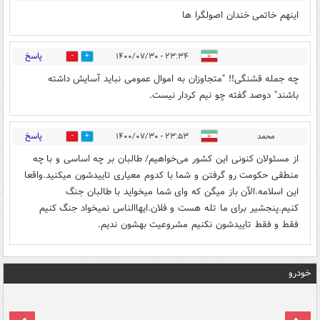
اینهم خاتمی خندان اصولگرا ها
پاسخ
۲۳:۳۴ - ۱۴۰۰/۰۷/۳۰
0
1
چه جمله قشنگی!! "متجاوزان به اموال عمومی نباید آسایش داشته
باشند" دوصد گفته چو نیم کردار نیست.
پاسخ
محمد
۲۳:۵۳ - ۱۴۰۰/۰۷/۳۰
0
1
از مسئولان کنونی این کشور می‌خواهیم/ طالبان بر چه اساسی و با چه
منطقی حکومت رو گرفتن و شما با کدوم معیاری تاییدشون میکنید.واقعا
این اسلامه.الآن باز میگن که وای شما میخواید با طالبان جنگ
کنیم.پنجشیر برای ما تله هست و فلان.ايهاالناس نمیخواد جنگ کنیم
فقط و فقط تاییدشون نکنیم مشروعیت بهشون ندیم.
خودرو