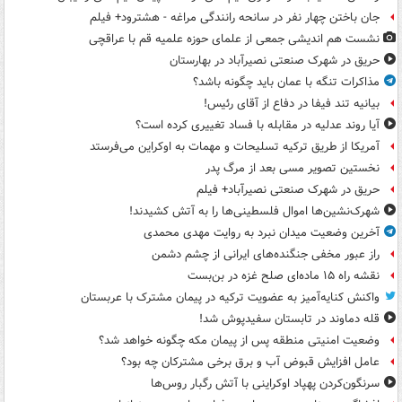
جان باختن چهار نفر در سانحه رانندگی مراغه - هشترود+ فیلم
نشست هم اندیشی جمعی از علمای حوزه علمیه قم با عراقچی
حریق در شهرک صنعتی نصیرآباد در بهارستان
مذاکرات تنگه با عمان باید چگونه باشد؟
بیانیه تند فیفا در دفاع از آقای رئیس!
آیا روند عدلیه در مقابله با فساد تغییری کرده است؟
آمریکا از طریق ترکیه تسلیحات و مهمات به اوکراین می‌فرستد
نخستین تصویر مسی بعد از مرگ پدر
حریق در شهرک صنعتی نصیرآباد+ فیلم
شهرک‌نشین‌ها اموال فلسطینی‌ها را به آتش کشیدند!
آخرین وضعیت میدان نبرد به روایت مهدی محمدی
راز عبور مخفی جنگنده‌های ایرانی از چشم دشمن
نقشه راه ۱۵ ماده‌ای صلح غزه در بن‌بست
واکنش کنایه‌آمیز به عضویت ترکیه در پیمان مشترک با عربستان
قله دماوند در تابستان سفیدپوش شد!
وضعیت امنیتی منطقه پس از پیمان مکه چگونه خواهد شد؟
عامل افزایش قبوض آب و برق برخی مشترکان چه بود؟
سرنگون‌کردن پهپاد اوکراینی با آتش رگبار روس‌ها