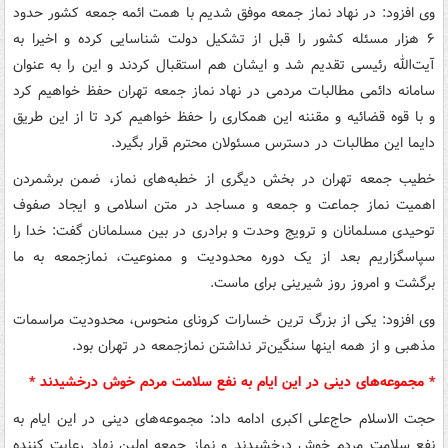
وی افزود: در نهاد نماز جمعه موفق شدیم با همت ائمه جمعه کشور حدود
۶ هزار مسئله کشور را قبل از تشکیل دولت شناسایی کرده و اخیرا به
آیت‌الله رئیسی تقدیم شد و ایشان هم استقبال کردند و این را به عنوان
سامانه دائمی مطالبات مردمی در نهاد نماز جمعه تهران حفظ خواهیم کرد
و با قوه قضائیه و مقننه این همکاری را حفظ خواهیم کرد تا از این طریق
دایما این مطالبات در دسترس مسئولان محترم قرار بگیرد.
خطیب جمعه تهران در بخش دیگری از خطبه‌های نماز، ضمن برشمردن
اهمیت نماز جماعت و جمعه و مساجد در متن اسلامی و ایجاد صفوف
توحیدی مسلمانان و ترویج وحدت و برادری در بین مسلمانان گفت: خدا را
سپاسگزاریم بعد از یک دوره محدودیت و ممنوعیت، نمازجمعه به ما
برگشت و امروز روز شیرینی برای ماست.
وی افزود: یکی از بزرگ ترین خسارات کرونای منحوس، محدودیت مراسمات
مذهبی و از همه اینها سنگین‌تر نداشتن نمازجمعه در تهران بود.
* مجموعه‌های دینی در این ایام به نفع سلامت مردم خوش درخشیدند *
حجت الاسلام حاج‌علی اکبری ادامه داد: مجموعه‌های دینی در این ایام به
نفع سلامت مردم خوش درخشیدند و نماز جمعه اولین نهاد رعایت کننده