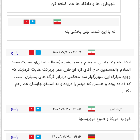
شهرداری ها و دادگاه ها هم اضافه کن
2
0
نه با این شدت ولی بخشی بله
پاسخ
۱۷:۳۱ - ۱۴۰۰/۰۷/۳۰
2
2
انشا…خداوند متعال به مقام معظم رهبری(مدظله العالی)و حضرت حجت
السلام والمسلمین حاج آقای اژه ای طول عمر پربرکت عنایت فرمایند که
وجود مبارک این دوبزرگوار سد محکمی دربرابر گرگ های بسیاری است،
که آماده بوده و هستن که مردم را دریده و به استخوانهایشان هم رحم
نکنن.
پاسخ
کارشناس
۱۹:۰۵ - ۱۴۰۰/۰۷/۳۰
0
1
غروب امریکا و طلوع تروریستها .
پاسخ
۱۹:۱۶ - ۱۴۰۰/۰۷/۳۰
0
1