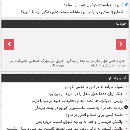
آمریکا نتوانست؛ دیگران هم نمی توانند
ادعای زلنسکی درباره تامین ماهانه موشک‌های رهگیر توسط آمریکا
حوادث
جان باختن چهار نفر در سانحه رانندگی
حریق در شهرک صنعتی نصیرآباد در
حر
مراغه - هشترود+ فیلم
بهارستان
فی
آخرین اخبار
شوک شبانه به تراکتور با حضور نکونام
جنگ ایران ده‌ها هزار شغل را در آمریکا از بین برد
رویترز: دموکرات‌ها قصد انجام تحقیقات علیه ترامپ را دارند
پرتاب تخم‌مرغ به سمت نخست‌وزیر کوزوو در وسط پارلمان!
نقشه کشی برای فتنه و اصرار بر دروغ
واکنش عربستان و قطر به بیانیه شورای امنیت درباره یمن
واکنش کشفیا به ترک اردوی تیم ملی توسط کاپیتان تیم ملی والیبال نشسته