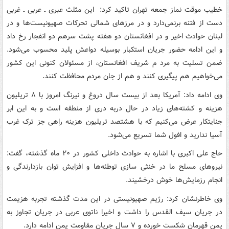
خطیب موقت نماز جمعه تهران تاکید کرد: این مثلث عبری ـ عربی ـ غربی
دست از فتنه برنمی‌دارد و در مرزهای شمالی تحرکات صهیونیست‌ها و در
لبنان حوادث اخیر و در افغانستان دو هفته پشت سرهم دو انفجار رخ داد
و این ادامه حضور جریان استکبار بوسیله دواعش پلید محسوب می‌شود.
ضمن تسلیت به مرد م شریف افغانستان، از مسئولان کنونی این کشور
می‌خواهیم هم پیگیری کنند و هم از جان مردم محافظت کنند.
وی ادامه داد: آمریکا بعد از بیست سال دروغ و نیرنگ امروز با ۸ تریلیون
هزینه و کشته‌های زیاد در حال دربه دری از منطقه است و به این ابر
جنایتکار عرض می‌کنیم که با هشتصد تریلیون هزینه راهی جز ترک غرب
آسیا ندارید و افول شما تسریع می‌شود.
حاج علی اکبری با اشاره به حوادث داخلی کشور در ۲۰ ماه گذشته، گفت:
نیروهای مسلح ما در خنثی سازی توطئه‌ها و افزایش توان بازدارندگی و
انجام رزمایش‌ها خوش درخشیند.
وی خاطرنشان کرد: رژیم صهیونیستی در این مدت گذشته تجربه هزیمت
در جریان سیف القدس را داشت و اخیرا ناتوی عربی در جریان تجاوز به
یمن قهرمان شکست خورده و ۷ سال جریان مقاومت یمن ادامه دارد.