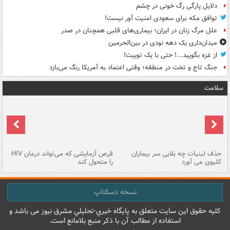
دلایل پارگی رگ خونی در چشم
توافق مکه برای سعودی امنیت آور نیست!
علل مرگ زنان در ایران؛ بیماری‌های قلبی همچنان در صدر
میدان‌داری یک دهه نودی در بین‌الحرمین
از غزه بگویید...! حتی با یک توییت!
جنگ تاج و تخت در منطقه؛ وقتی اعتماد به آمریکا رنگ می‌بازد
سلامت
حذف لبنیات چه بلایی سر بیماران
قرص آزمایشی که می‌تواند درمان HIV
عل
کلیوی می آورد
را متحول کند
قل
نسخه دسکتاپ
کليه حقوق اين سايت متعلق به پایگاه خبري-تحليلي مشرق نيوز می باشد و
استفاده از مطالب آن با ذکر منبع بلامانع است.