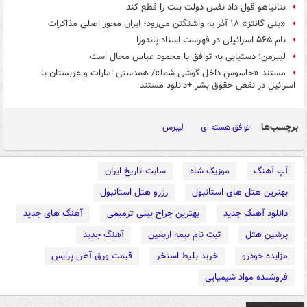
نتانیاهو قول داد نفس دولت بنت را قطع کند
«بنی گانتز» ۱۸ آذر به واشنگتن می‌رود؛ ایران محور اصلی مذاکرات
نام ۵۶۵ اسرائیلی در فهرست اسناد پاندورا
لیبرمن: دستیابی به توافق با محمود عباس محال است
مستند «جاسوسِ داخل گوشی شما»/ همدستی امارات و عربستان با
اسرائیل در نقض حقوق بشر +دانلود مستند
برچسب‌ها
توافق هسته ای
لیبرمن
آپ آهنگ
موزیک شاه
سایت تاریخ ایران
بهترین هتل های استانبول
رزرو هتل استانبول
دانلود آهنگ جدید
بهترین جراح بینی ترمیمی
آهنگ های جدید
پرشین هتل
ثبت نام بیمه اربعین
آهنگ جدید
مزایده خودرو
خرید بلیط استخر
قیمت ورق آهن پرایس
فروشنده مواد شیمیایی