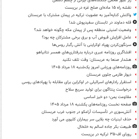
راز عبور مخفی جنگنده‌های ایرانی از چشم دشمن
نقشه راه ۱۵ ماده‌ای صلح غزه در بن‌بست
واکنش کنایه‌آمیز به عضویت ترکیه در پیمان مشترک با عربستان
قله دماوند در تابستان سفیدپوش شد!
وضعیت امنیتی منطقه پس از پیمان مکه چگونه خواهد شد؟
عامل افزایش قبوض آب و برق برخی مشترکان چه بود؟
سرنگون‌کردن پهپاد اوکراینی با آتش رگبار روس‌ها
افشاگری روزنامه عبری درباره بدرفتاری‌های همسر نتانیاهو
هشدار صنعا به عربستان: وقت تلف نکنید
روزنامه‌های ورزشی امروز یک‌شنبه ۱۸ مرداد ۱۴۰۵
دیوار طارمی جلوی عربستان
استقرار رادارهای اسرائیلی در اوکراین برای مقابله با پهپادهای روسی
درخواست پنتاگون برای تولید سریع سلاح
مقاومت یمن؛ دو خیز اساسی
صفحه نخست روزنامه‌های یکشنبه ۱۸ مرداد ۱۴۰۵
آتش‌سوزی در تأسیسات آرامکو در جنوب غرب عربستان
حذف لبنیات چه بلایی سر بیماران کلیوی می آورد
طبیعت بکر جاده اسالم به خلخال
رویای اف-۳۵ ترکیه در بن‌بست