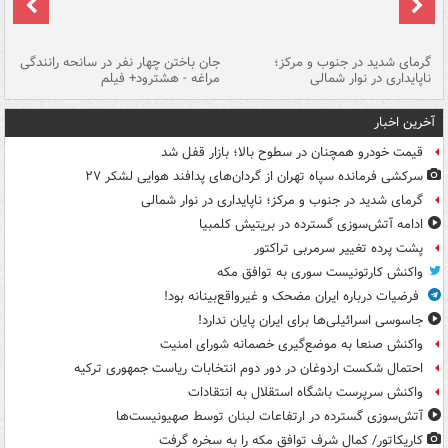
گرمای شدید در جنوب و مرکز؛
جان باختن چهار نفر در سانحه رانندگی
حر
ناپایداری در نوار شمالی
مراغه - هشترود+ فیلم
به
آخرین اخبار
قیمت خودرو همچنان در سطوح بالا؛ بازار قفل شد
سرکشی فرمانده سپاه تهران از گردان‌های پدافند هوایی لشکر ۲۷
گرمای شدید در جنوب و مرکز؛ ناپایداری در نوار شمالی
ادامه آتش‌سوزی گسترده در بریتیش کلمبیا
پشت پرده تغییر سرمربی تراکتور
واکنش کارتونیست سوری به توافق مکه
فرضیات درباره ایران مضحک و غیرواقع‌بینانه بود!
جاسوسی اسرائیلی‌ها برای ایران پایان ندارد!
واکنش صنعا به موضع‌گیری خصمانه شورای امنیت
احتمال شکست اردوغان در دور دوم انتخابات ریاست جمهوری ترکیه
واکنش سرپرست باشگاه استقلال به انتقادات
آتش‌سوزی گسترده در ارتفاعات لبنان توسط صهیونیست‌ها
کاریکاتور/ کمال شرف توافق مکه را به سخره گرفت