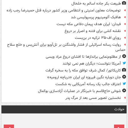
طبیعت بکر جاده اسالم به خلخال
توضیحات معاون امنیتی و انتظامی وزیر کشور درباره قتل حمیدرضا رجب زاده
هافبک آلومینیوم پرسپولیسی شد
فیدان: ایران هدف پیمان دفاعی مکه نیست
نقشه کشی برای فتنه و اصرار بر دروغ
رویای اف-۳۵ ترکیه در بن‌بست
روایت رسانه اسرائیلی از فشار واشنگتن بر تل‌آویو برای آتش‌بس و خلع سلاح
حماس
از مظلوم‌نمایی براندازها تا افشای دروغ مراد ویسی
آمریکا نتوانست؛ دیگران هم نمی توانند
کاریکاتور/ کمال شرف توافق مکه را به سخره گرفت
جان دوباره نگین فیروزه ای ایران «دریاچه ارومیه»
اعتراف جالب یک رسانه آمریکایی به شکست
شوخی حاج‌قاسم با خبرنگار در عملیات آزادسازی بوکمال
نخستین تصویر مسی بعد از مرگ پدر
حوادث