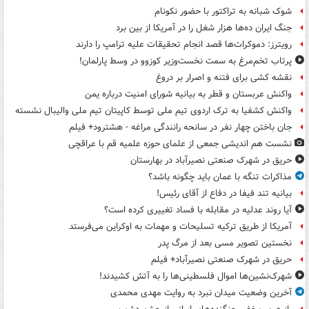
شوک شبانه به تراکتور با حضور نکونام
جنگ ایران ده‌ها هزار شغل را در آمریکا از بین برد
رویترز: دموکرات‌ها قصد انجام تحقیقات علیه ترامپ را دارند
پرتاب تخم‌مرغ به سمت نخست‌وزیر کوزوو در وسط پارلمان!
نقشه کشی برای فتنه و اصرار بر دروغ
واکنش عربستان و قطر به بیانیه شورای امنیت درباره یمن
واکنش کشفیا به ترک اردوی تیم ملی توسط کاپیتان تیم ملی والیبال نشسته
جان باختن چهار نفر در سانحه رانندگی مراغه - هشترود+ فیلم
نشست هم اندیشی جمعی از علمای حوزه علمیه قم با عراقچی
حریق در شهرک صنعتی نصیرآباد در بهارستان
مذاکرات تنگه با عمان باید چگونه باشد؟
بیانیه تند فیفا در دفاع از آقای رئیس!
آیا روند عدلیه در مقابله با فساد تغییری کرده است؟
آمریکا از طریق ترکیه تسلیحات و مهمات به اوکراین می‌فرستد
نخستین تصویر مسی بعد از مرگ پدر
حریق در شهرک صنعتی نصیرآباد+ فیلم
شهرک‌نشین‌ها اموال فلسطینی‌ها را به آتش کشیدند!
آخرین وضعیت میدان نبرد به روایت مهدی محمدی