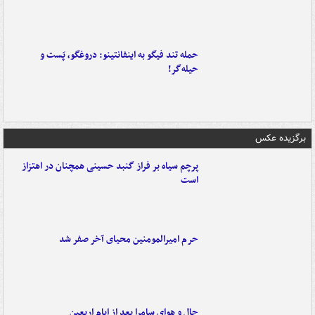
حمله تند فیگو به اینفانتینو: دروغگو، پَست‌ و
حیله‌گر!
برگزیده عکس
پرچم سیاه بر فراز گنبد حسینی همچنان در اهتزاز
است
حرم امیرالمومنین محیای آخر صفر شد
حال و هوای سامرا بعد از ایام اربعین