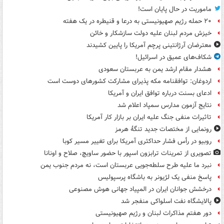
ماموریت در حال پایان است!
۲۰ حمله رژیم صهیونیستی به درعا و قنیطره در یک هفته
خیزش مردم لبنان علیه دولت سازشکار و خائن
معترضان آرژانتینی پرچم آمریکا را پایین کشیدند
شکاف‌های عمیق در اسرائیل!
هشدار مقام ارشد یمن به عربستان سعودی
اردوغان: توافقنامه مکه پذیرای مشارکت کشورهای دوست است
ادعای بسنت درباره توافق ایران و آمریکا
نتایج آزمون مدارس سمپاد اعلام شد
تاثیرات منفی جنگ علیه ایران بر بازار کار آمریکا
رونمایی از مختصات جدید تنگۀ هرمز
روبیو در رأس فشار حداکثری آمریکا برای تغییر مسیر کوبا
تصویری از تمرینات ترابزون اسپور با حضور ساویچ، صلاح و اونانا
نبرد ما علیه طرح سلطه‌جویی عربستان است، نه مردم جنوب یمن
پاسخ منفی یک لژیونر به باشگاه پرسپولیس
درخشش جوانان ایران در المپیاد جهانی هوش مصنوعی
پالایشگاه نفت اسلواکی منفجر شد
دور هفتم مذاکرات لبنان و رژیم صهیونیستی