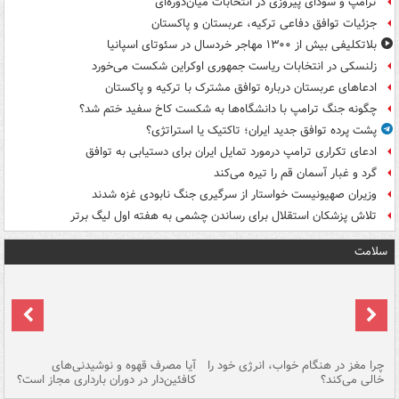
ترامپ و سودای پیروزی در انتخابات میان‌دوره‌ای
جزئیات توافق دفاعی ترکیه، عربستان و پاکستان
بلاتکلیفی بیش از ۱۳۰۰ مهاجر خردسال در سئوتای اسپانیا
زلنسکی در انتخابات ریاست جمهوری اوکراین شکست می‌خورد
ادعاهای عربستان درباره توافق مشترک با ترکیه و پاکستان
چگونه جنگ ترامپ با دانشگاه‌ها به شکست کاخ سفید ختم شد؟
پشت پرده توافق جدید ایران؛ تاکتیک یا استراتژی؟
ادعای تکراری ترامپ درمورد تمایل ایران برای دستیابی به توافق
گرد و غبار آسمان قم را تیره می‌کند
وزیران صهیونیست خواستار از سرگیری جنگ نابودی غزه شدند
تلاش پزشکان استقلال برای رساندن چشمی به هفته اول لیگ برتر
سلامت
ت
چرا مغز در هنگام خواب، انرژی خود را
آیا مصرف قهوه و نوشیدنی‌های
چر
خالی می‌کند؟
کافئین‌دار در دوران بارداری مجاز است؟
می