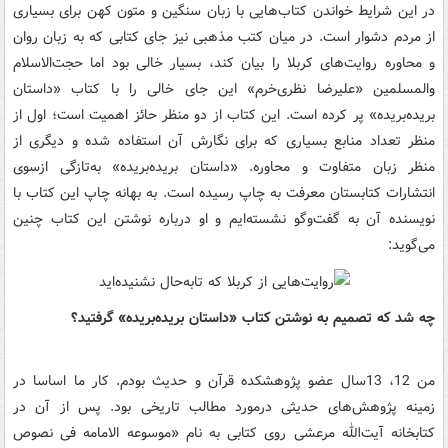
در این شرایط خواندن کتاب‌هایی با زبان سنگین و متون کهن برای بسیاری
از مردم دشوار است. در میان کتب مذهبی نیز جای کتابی که به زبان روان
و محاوره روایت‌های کربلا را بیان کند، بسیار خالی بود اما حجت‌الاسلام
والمسلمین «علیرضا نظری‌خرم» این جای خالی را با کتاب «داستان
بریده‌بریده» پر کرده است. این کتاب از دو منظر حائز اهمیت است؛ اول از
منظر تعداد منابع بسیاری که برای نگارش آن استفاده شده و دیگری از
منظر زبان متفاوت و محاوره. «داستان بریده‌بریده» به‌تازگی ازسوی
انتشارات کتابستان معرفت به چاپ رسیده است. به بهانه چاپ این کتاب با
نویسنده آن به گفت‌وگو نشسته‌ایم و او درباره نوشتن این کتاب چنین
می‌گوید:
چه شد که تصمیم به نوشتن کتاب «داستان بریده‌بریده» گرفتید؟
من 12، 13سال عضو پژوهشکده قرآن و حدیث بودم. کار ما اساسا در
زمینه پژوهش‌های حدیثی درمورد مطالب تاریخی بود. پس از آن در
کتابخانه آیت‌الله مرعشی روی کتابی به نام «موسوعه الامامه فی نصوص