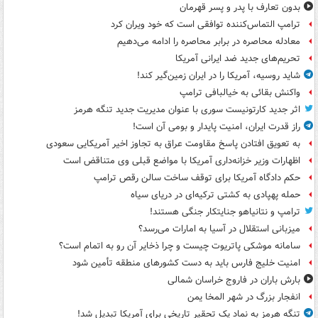
بدون تعارف با پدر و پسر قهرمان
ترامپ التماس‌کننده توافقی است که خود ویران کرد
معادله محاصره در برابر محاصره را ادامه می‌دهیم
تحریم‌های جدید ضد ایرانی آمریکا
شاید روسیه، آمریکا را در ایران زمین‌گیر کند!
واکنش بقائی به خیالبافی ترامپ
اثر جدید کارتونیست سوری با عنوان مدیریت جدید تنگه هرمز
راز قدرت ایران، امنیت پایدار و بومی آن است!
به تعویق افتادن پاسخ مقاومت عراق به تجاوز اخیر آمریکایی سعودی
اظهارات وزیر خزانه‌داری آمریکا با مواضع قبلی وی متناقض است
حکم دادگاه آمریکا برای توقف ساخت سالن رقص ترامپ
حمله پهپادی به کشتی ترکیه‌ای در دریای سیاه
ترامپ و نتانیاهو جنایتکار جنگی هستند!
میزبانی استقلال در آسیا به امارات می‌رسد؟
سامانه موشکی پاتریوت چیست و چرا ذخایر آن رو به اتمام است؟
امنیت خلیج فارس باید به دست کشورهای منطقه تأمین شود
بارش باران در فاروج خراسان شمالی
انفجار بزرگ در شهر المخا یمن
تنگه هرمز به نماد یک تحقیر تاریخی برای آمریکا تبدیل شد!