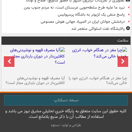
تصویری از تمرینات ترابزون اسپور با حضور ساویچ، صلاح و اونانا
نبرد ما علیه طرح سلطه‌جویی عربستان است، نه مردم جنوب یمن
پاسخ منفی یک لژیونر به باشگاه پرسپولیس
درخشش جوانان ایران در المپیاد جهانی هوش مصنوعی
پالایشگاه نفت اسلواکی منفجر شد
سلامت
ت
چرا مغز در هنگام خواب، انرژی خود را
آیا مصرف قهوه و نوشیدنی‌های
چر
خالی می‌کند؟
کافئین‌دار در دوران بارداری مجاز است؟
می
نسخه دسکتاپ
کليه حقوق اين سايت متعلق به پایگاه خبري-تحليلي مشرق نيوز می باشد و
استفاده از مطالب آن با ذکر منبع بلامانع است.
طراحی و تولید: نستوه