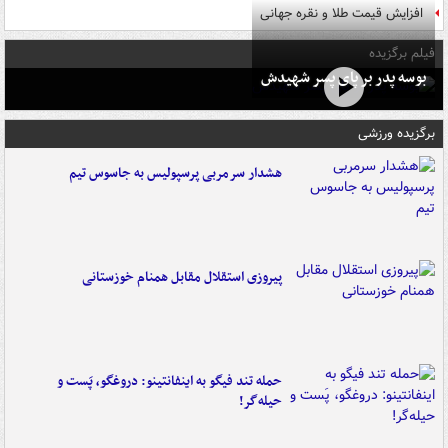
افزایش قیمت طلا و نقره جهانی
فیلم برگزیده
بوسه‌ پدر بر پای پسر شهیدش
برگزیده ورزشی
هشدار سرمربی پرسپولیس به جاسوس تیم
پیروزی استقلال مقابل همنام خوزستانی
حمله تند فیگو به اینفانتینو: دروغگو، پَست‌ و
حیله‌گر!