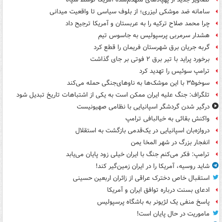
سامانه ضد موشکی لیزری؛ از بلوف سیاسی تا واقعیت میدانی
چرا محمد صلاح ترکیه را به عربستان و آمریکا ترجیح داد
هشدار سرمربی پرسپولیس به جاسوس تیم
گربه جریان برق شهرستان فریمان را قطع کرد
برخورد پراید با تیر برق ۲ فوتی بر جای گذاشت
ترامپ سوئیس را تهدید کرد
سوخو۳۵ با این موشک‌ها به ناوهای‌جنگی حمله می‌کند
تلگراف: جنگ علیه ایران ممکن است به یکی از اشتباهات تاریخ تبدیل شود
درگیر شدن گردشگر اسپانیایی با نظامی صهیونیست
واکنش بقائی به خیالبافی ترامپ
دروازه‌بان اسپانیایی در یک‌قدمی بازگشت به استقلال
انفجار بزرگ در شهر المخا یمن
ترامپ: فکر می‌کنم جنگ با ایران خیلی زود پایان می‌یابد
شاید روسیه، آمریکا را در ایران زمین‌گیر کند!
استقبال خاص دخترک عراقی از زائران اربعین حسینی
ادعای بسنت درباره توافق ایران و آمریکا
پاسخ منفی یک لژیونر به باشگاه پرسپولیس
ماموریت در حال پایان است!