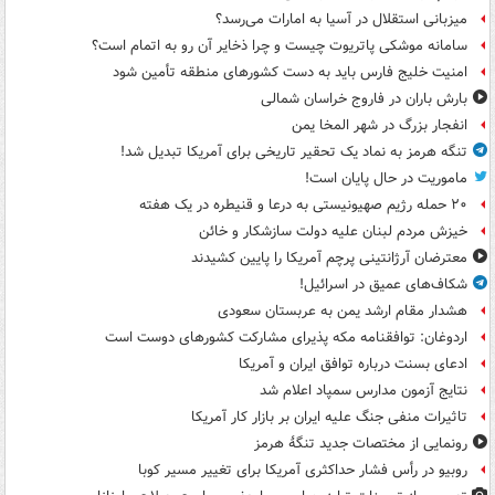
میزبانی استقلال در آسیا به امارات می‌رسد؟
سامانه موشکی پاتریوت چیست و چرا ذخایر آن رو به اتمام است؟
امنیت خلیج فارس باید به دست کشورهای منطقه تأمین شود
بارش باران در فاروج خراسان شمالی
انفجار بزرگ در شهر المخا یمن
تنگه هرمز به نماد یک تحقیر تاریخی برای آمریکا تبدیل شد!
ماموریت در حال پایان است!
۲۰ حمله رژیم صهیونیستی به درعا و قنیطره در یک هفته
خیزش مردم لبنان علیه دولت سازشکار و خائن
معترضان آرژانتینی پرچم آمریکا را پایین کشیدند
شکاف‌های عمیق در اسرائیل!
هشدار مقام ارشد یمن به عربستان سعودی
اردوغان: توافقنامه مکه پذیرای مشارکت کشورهای دوست است
ادعای بسنت درباره توافق ایران و آمریکا
نتایج آزمون مدارس سمپاد اعلام شد
تاثیرات منفی جنگ علیه ایران بر بازار کار آمریکا
رونمایی از مختصات جدید تنگۀ هرمز
روبیو در رأس فشار حداکثری آمریکا برای تغییر مسیر کوبا