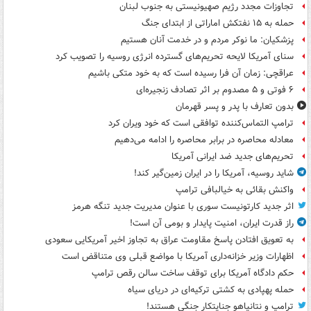
تجاوزات مجدد رژیم صهیونیستی به جنوب لبنان
حمله به ۱۵ نفتکش‌ اماراتی از ابتدای جنگ
پزشکیان: ما نوکر مردم و در خدمت آنان هستیم
سنای آمریکا لایحه تحریم‌های گسترده انرژی روسیه را تصویب کرد
عراقچی: زمان آن فرا رسیده است که به خود متکی باشیم
۶ فوتی و ۵ مصدوم بر اثر تصادف زنجیره‌ای
بدون تعارف با پدر و پسر قهرمان
ترامپ التماس‌کننده توافقی است که خود ویران کرد
معادله محاصره در برابر محاصره را ادامه می‌دهیم
تحریم‌های جدید ضد ایرانی آمریکا
شاید روسیه، آمریکا را در ایران زمین‌گیر کند!
واکنش بقائی به خیالبافی ترامپ
اثر جدید کارتونیست سوری با عنوان مدیریت جدید تنگه هرمز
راز قدرت ایران، امنیت پایدار و بومی آن است!
به تعویق افتادن پاسخ مقاومت عراق به تجاوز اخیر آمریکایی سعودی
اظهارات وزیر خزانه‌داری آمریکا با مواضع قبلی وی متناقض است
حکم دادگاه آمریکا برای توقف ساخت سالن رقص ترامپ
حمله پهپادی به کشتی ترکیه‌ای در دریای سیاه
ترامپ و نتانیاهو جنایتکار جنگی هستند!