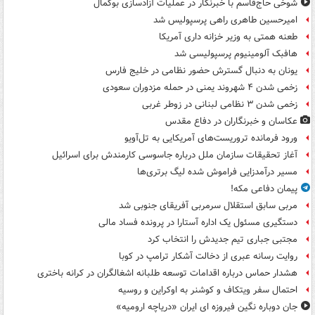
شوخی حاج‌قاسم با خبرنگار در عملیات آزادسازی بوکمال
امیرحسین طاهری راهی پرسپولیس شد
طعنه همتی به وزیر خزانه داری آمریکا
هافبک آلومینیوم پرسپولیسی شد
یونان به دنبال گسترش حضور نظامی در خلیج فارس
زخمی شدن ۴ شهروند یمنی در حمله مزدوران سعودی
زخمی شدن ۳ نظامی لبنانی در زوطر غربی
عکاسان و خبرنگاران در دفاع مقدس
ورود فرمانده تروریست‌های آمریکایی به تل‌آویو
آغاز تحقیقات سازمان ملل درباره جاسوسی کارمندش برای اسرائیل
مسیر درآمدزایی فراموش شده لیگ برتری‌ها
پیمان دفاعی مکه!
مربی سابق استقلال سرمربی آفریقای جنوبی شد
دستگیری مسئول یک اداره آستارا در پرونده فساد مالی
مجتبی جباری تیم جدیدش را انتخاب کرد
روایت رسانه عبری از دخالت آشکار ترامپ در کوبا
هشدار حماس درباره اقدامات توسعه طلبانه اشغالگران در کرانه باختری
احتمال سفر ویتکاف و کوشنر به اوکراین و روسیه
جان دوباره نگین فیروزه ای ایران «دریاچه ارومیه»