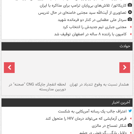
کاریکاتور/ تلاش‌های بی‌پایان ترامپ برای مذاکره با ایران
تصاویری از آیت‌الله سید مجتبی خامنه‌ای در حال تدریس
سردار علی عظمایی در کنار دو فرمانده شهید
مجتبی جباری تیم جدیدش را انتخاب کرد
کامیون با راننده ۸ ساله در اصفهان توقیف شد
حوادث
ای
هشدار نسبت به وفوع تندباد در تهران
لحظه انفجار جایگاه CNG "صحنه" در
دس
دوربین مداربسته
ات
آخرین اخبار
اعتراف جالب یک رسانه آمریکایی به شکست
قرص آزمایشی که می‌تواند درمان HIV را متحول کند
شکار تمساح در مالزی
دلایل پارگی رگ خونی در چشم