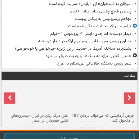
سرطان به استخوان‌های «بایدن» سرایت کرده است
پیروزی قاطع چلسی برابر میلان +فیلم
مهاجم پرسپولیس به پیکان پیوست
ترامپ، مرتکب جنایت جنگی شده است
دیدار دوستانه اما جدی؛ اینتر ۲- یوونتوس ۱ +فیلم
تساوی پرسپولیس مقابل الومینیوم اراک در دیدار دوستانه
پشت‌پرده مداخله آمریکا در حمایت از یِن ژاپن؛ خیرخواهی یا خودخواهی؟
همتی: کنترل ترازنامه بانک‌ها با جدیت دنبال می‌شود
سفر رئیس دستگاه اطلاعاتی عربستان به عراق
سلامت
ر
قرص آزمایشی که می‌تواند درمان HIV
علل مرگ زنان در ایران؛ بیماری‌های
تن
را متحول کند
قلبی همچنان در صدر
طب
نسخه دسکتاپ