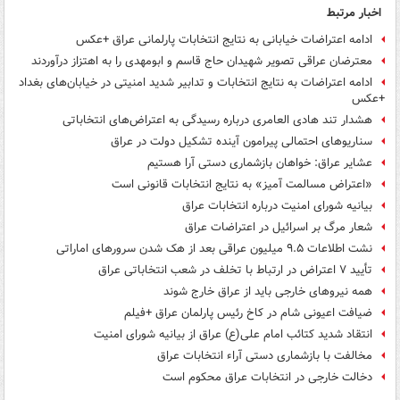
اخبار مرتبط
ادامه اعتراضات خیابانی به نتایج انتخابات پارلمانی عراق +عکس
معترضان عراقی تصویر شهیدان حاج قاسم و ابومهدی را به اهتزاز درآوردند
ادامه اعتراضات به نتایج انتخابات و تدابیر شدید امنیتی در خیابان‌های بغداد
+عکس
هشدار تند هادی العامری درباره رسیدگی به اعتراض‌های انتخاباتی
سناریوهای احتمالی پیرامون آینده تشکیل دولت در عراق
عشایر عراق: خواهان بازشماری دستی آرا هستیم
«اعتراض مسالمت آمیز» به نتایج انتخابات قانونی است
بیانیه شورای امنیت درباره انتخابات عراق
شعار مرگ بر اسرائیل در اعتراضات عراق
نشت اطلاعات ۹.۵ میلیون عراقی بعد از هک شدن سرورهای اماراتی
تأیید ۷ اعتراض در ارتباط با تخلف در شعب انتخاباتی عراق
همه نیروهای خارجی باید از عراق خارج شوند
ضیافت اعیونی شام در کاخ رئیس پارلمان عراق +فیلم
انتقاد شدید کتائب امام علی(ع) عراق از بیانیه شورای امنیت
مخالفت با بازشماری دستی آراء انتخابات عراق
دخالت خارجی در انتخابات عراق محکوم است