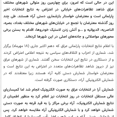
این در حالی است که امروز، برای چهارمین روز متوالی شهرهای مختلف
عراق شاهد تظاهرات‌های خیابانی در اعتراض به نتایج انتخابات اخیر
پارلمانی است و معترضان خواستار بازشماری دستی آراء هستند. طی چند
روز گذشته معترضان با تجمع در خیابان‌های شهرهای مختلف بغداد، بصره،
الناصریه، الدیوانیه و ...و آتش زدن لاستیک خودروها، اقدام به بستن برخی
محورهای مواصلاتی و جاده‌های اصلی در این شهرها کرده‌اند.
با اعلام نتایج انتخابات پارلمانی عراق که دهم اکتبر جاری (۱۸ مهرماه) برگزار
شد، شماری از احزاب و ائتلاف‌های سیاسی به نتیجه اعلامی اعتراض کردند
و از دستکاری در نتایج این انتخابات سخن گفتند. شماری از شهرهای عراق
نیز از دیروز شاهد تظاهرات‌های متعدد در اعتراض به این نتایج است و
معترضان خواستار شمارش دستی کلیه آراء هستند زیرا معتقدند که در
شمارش الکترونیکی آراء، دستکاری صورت گرفته است.
شمارش آرا در انتخابات عراق به صورت الکترونیک انجام شد اما کمیساریای
عالی مستقل انتخابات در روز انتخابات نیز اعلام کرد به منظور اطمینان از
نتایج شمارش الکترونیک، آراء برخی مراکز را به قید قرعه به صورت دستی
شمارش خواهد کرد و با شمارش الکترونیکی آراء مقایسه خواهد کرد. پس
از شمارش دستی آراء در این شعب اخذ رأی، کمیساریا از انطباق کامل