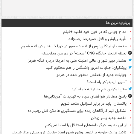
پربازدیدترین ها
مداح جوانی که در خون خود غلتید +فیلم
تأیید ربایش و قتل حمیدرضا رجب‌زاده
خدمه ناو لینکلن: پس از ۸ ماه حضور در دریا خسته و درمانده‌ شدیم
لحظه انفجار جایگاه CNG "صحنه" در دوربین مداربسته
هشدار دبیر شورای عالی امنیت ملی به امریکا درباره تنگه هرمز
پزشکیان: جنایات امروز واشنگتن را هم محکوم کنید
جزئیات جدید از نفتکش منفجر شده در هرمز
"سوپر ال‌نینو"در راه است؟
حتی اوکراین هم به ترکیه حمله کرد
پاسخ معنادار هوافضای سپاه به تهدیدات آمریکایی‌ها
پاکستان: باید در برابر اسرائیل متحد شویم
تشکیل تیم کارآگاهان زبده برای دستگیری عاملان قتل رجب‌زاده
مقصد جدید پسر زیدان
از این به بعد دیگر نامه‌های استقلال را امضا نمی‌کنم
تاکید وزارت خارجه بر لزوم روشن شدن ابعاد جنایت تروریستی مزار شریف