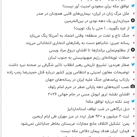
توافق مکه برای سعودی امنیت آور نیست!
علل مرگ زنان در ایران؛ بیماری‌های قلبی همچنان در صدر
میدان‌داری یک دهه نودی در بین‌الحرمین
از غزه بگویید...! حتی با یک توییت!
جنگ تاج و تخت در منطقه؛ وقتی اعتماد به آمریکا رنگ می‌بازد
رسانه عبری: نتانیاهو دست به رفتارهای انتحاری انتخاباتی می‌زند
از مظلوم‌نمایی براندازها تا افشای دروغ مراد ویسی
حملات توپخانه‌ای رژیم صهیونیستی به جنوب لبنان
صفار هرندی: تشییع تاریخی رهبر انقلاب تاثیر شگرفی بر صحنه نبرد داشت
توضیحات معاون امنیتی و انتظامی وزیر کشور درباره قتل حمیدرضا رجب زاده
بازتاب پیامدهای جنگ علیه ایران در رسانه‌های جهان
نصب کتیبه‌های دهه پایانی صفر در حرم امام رئوف
افشای نقشه ترور لیونل مسی در جام جهانی ۲۰۲۶
چند نکته درباره توافق مکه!
دبل درگاهی در شب توقف استانداردلیژ
ثبت ۲ میلیون و ۹۲۰ هزار تردد در مرز مهران طی ایام اربعین
یمن: تشکیل ائتلاف مانع مجازات عربستان بخاطر جنایاتش نمی‌شود
فیدان: ایران هدف پیمان دفاعی مکه نیست