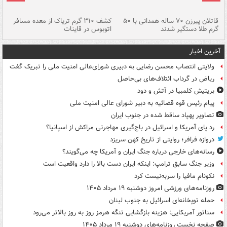
قاتلان پیرزن ۷۰ ساله همدانی با ۵۰
کشف ۳۱۰ گرم تریاک از معده مسافر
گرم طلا دستگیر شدند
اتوبوس در قاینات
عمق ۱۵ م
آخرین اخبار
ولایتی انتصاب محسن رضایی به دبیری شورای‌عالی امنیت ملی را تبریک گفت
ریاض در گرداب ائتلاف‌های بی‌حاصل
بریتیش کلمبیا در آتش و دود
پیام رئیس قوه قضائیه به دبیر شورای عالی امنیت ملی
تصاویر پهپاد ساقط شده در جنوب ایران
رد پای آمریکا و اسرائیل در باج‌گیری مهاجرتی مراکش از اسپانیا؟
دروازه فرافر؛ روایتی از تاریخ کهن سریزد
رسانه‌های خارجی درباره جنگ ایران و آمریکا چه می‌گویند؟
وزیر جنگ سابق ترامپ: اینکه ایران دست بالا را دارد واقعیت است
نکونام مافیا را سربه‌نیست کرد
روزنامه‌های ورزشی امروز دوشنبه ۱۹ مرداد ۱۴۰۵
حمله توپخانه‌ای اسرائیل به جنوب لبنان
سناتور آمریکایی: هزینه بازگشایی تنگه هرمز روز به روز بالاتر می‌رود
صفحه نخست روزنامه‌های دوشنبه ۱۹ مرداد ۱۴۰۵