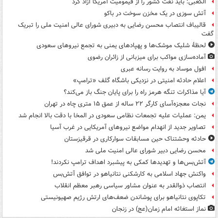
الکعبی: باید نفت کشور را از قیمومیت آمریکا آزاد کرد
آتش سوزی در یک مخزن سوخت در باکو
قالیباف انتصاب محسن رضایی به دبیری شورای عالی امنیت ملی را تبریک
گفت
لحظۀ شلیک موشک‌ها و پهپادهای یمنی به تجمع نیروهای سعودی
آماده‌سازی مواکب برای میزبانی از زائران رضوی
افول موساد به روایت رسانه عبری
اعلام حادثه امنیتی در نزدیکی باشگاه گلف «ترامپ»
آیا مذاکرات تنگه هرمز راه را برای پایان جنگ باز می‌کند؟
نجات معجزه‌آسای کارگر ۲۲ ساله از عمق ۱۵ متری چاه در تهران
یمن: عملیات علیه تجمعات نظامی سعودی در المخا با دقت بالا انجام شد
تصاویر جدید از انهدام مواضع نیروهای آمریکایی در غرب آسیا
حادثه وحشتناک حین مسابقات سوارکاری در قرقیزستان
محسن رضایی دبیر شورای عالی امنیت ملی شد
آتش‌بس‌ها و تهدیدها کمکی به پیشبرد اهداف ترامپ نکردند!
واکنش جهاد اسلامی به کارشکنی نتانیاهو در توافق آتش‌بس
انتصاب ذوالقدر به عنوان مشاور سیاسی رهبر معظم انقلاب
تکاپوی نتانیاهو برای پوشاندن ضعف‌های ارتش رژیم صهیونیستی
نماز استغاثه امام زمان(عج) در زنجان