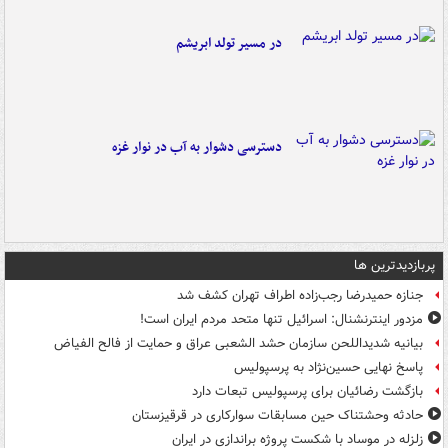
در مسیر تولد ابریشم
دسترسی دشوار به آب در نوار غزه
پربازدیدترین ها
جنازه حمیدرضا رجب‌زاده اطراف تهران کشف شد
مزدور اینترنشنال: اسرائیل تنها متحد مردم ایران است!
بیانیه شدیداللحن سازمان حشد الشعبی عراق و حمایت از فالح الفیاض
پاسخ نهایی حسین‌نژاد به پرسپولیس
بازگشت رضائیان برای پرسپولیس تبعات دارد
حادثه وحشتناک حین مسابقات سوارکاری در قرقیزستان
زلزله در موساد با شکست پروژه براندازی در ایران