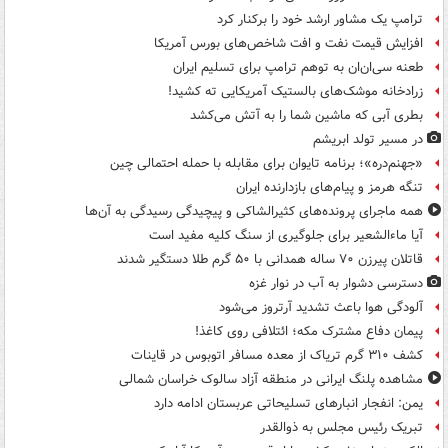
ترامپ یک مشاور ارشد خود را برکنار کرد
افزایش قیمت نفت و افت شاخص‌های بورس آمریکا
طعنه سی‌ان‌ان به توهم ترامپ برای تسلیم ایران
زرادخانه موشک‌های بالستیک آمریکایی ته کشید!
بطری آبی که ماشین شما را به آتش می‌کشد
در مسیر تولد ابریشم
«جهنم‌دره»؛ برنامه تایوان برای مقابله با حمله احتمالی چین
تنگه هرمز و پیام‌های بازدارنده ایران
همه ماجرای پرونده‌های کثیرالشاکی و پیچیدگی رسیدگی به آن‌ها
آیا ماءالشعیر برای جلوگیری از سنگ کلیه مفید است
قاتلان پیرزن ۷۰ ساله همدانی با ۵۰ گرم طلا دستگیر شدند
دسترسی دشوار به آب در نوار غزه
آلودگی هوا باعث تشدید آرتروز می‌شود
پیمان دفاع مشترک مکه؛ ائتلافی روی کاغذ!
کشف ۳۱۰ گرم تریاک از معده مسافر اتوبوس در قاینات
مشاهده پلنگ ایرانی در منطقه آزاد سالوک خراسان شمالی
یمن: انفجار انبارهای تسلیحاتی عربستان ادامه دارد
تبریک رئیس مجلس به ذوالقدر