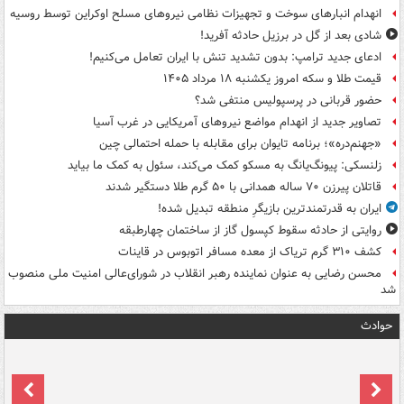
انهدام انبارهای سوخت و تجهیزات نظامی نیروهای مسلح اوکراین توسط روسیه
شادی بعد از گل در برزیل حادثه آفرید!
ادعای جدید ترامپ: بدون تشدید تنش با ایران تعامل می‌کنیم!
قیمت طلا و سکه امروز یکشنبه ۱۸ مرداد ۱۴۰۵
حضور قربانی در پرسپولیس منتفی شد؟
تصاویر جدید از انهدام مواضع نیروهای آمریکایی در غرب آسیا
«جهنم‌دره»؛ برنامه تایوان برای مقابله با حمله احتمالی چین
زلنسکی: پیونگ‌یانگ به مسکو کمک می‌کند، سئول به کمک ما بیاید
قاتلان پیرزن ۷۰ ساله همدانی با ۵۰ گرم طلا دستگیر شدند
ایران به قدرتمندترین بازیگرِ منطقه تبدیل شده!
روایتی از حادثه سقوط کپسول گاز از ساختمان چهارطبقه
کشف ۳۱۰ گرم تریاک از معده مسافر اتوبوس در قاینات
محسن رضایی به عنوان نماینده رهبر انقلاب در شورای‌عالی امنیت ملی منصوب
شد
حوادث