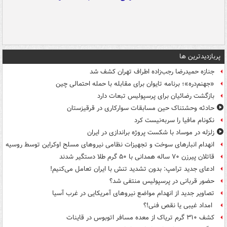
پربازدیدترین ها
جنازه حمیدرضا رجب‌زاده اطراف تهران کشف شد
«جهنم‌دره»؛ برنامه تایوان برای مقابله با حمله احتمالی چین
بازگشت رضائیان برای پرسپولیس تبعات دارد
حادثه وحشتناک حین مسابقات سوارکاری در قرقیزستان
نکونام مافیا را سربه‌نیست کرد
زلزله در موساد با شکست پروژه براندازی در ایران
انهدام انبارهای سوخت و تجهیزات نظامی نیروهای مسلح اوکراین توسط روسیه
قاتلان پیرزن ۷۰ ساله همدانی با ۵۰ گرم طلا دستگیر شدند
ادعای جدید ترامپ: بدون تشدید تنش با ایران تعامل می‌کنیم!
حضور قربانی در پرسپولیس منتفی شد؟
تصاویر جدید از انهدام مواضع نیروهای آمریکایی در غرب آسیا
امداد غیبی یا نقص فنی!؟
کشف ۳۱۰ گرم تریاک از معده مسافر اتوبوس در قاینات