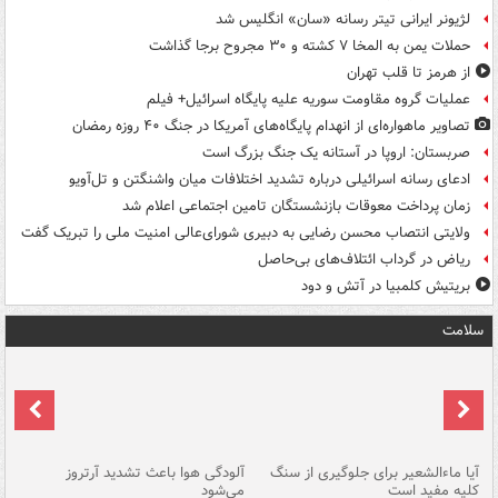
لژیونر ایرانی تیتر رسانه «سان» انگلیس شد
حملات یمن به المخا ۷ کشته و ۳۰ مجروح برجا گذاشت
از هرمز تا قلب تهران
عملیات گروه مقاومت سوریه علیه پایگاه اسرائیل+ فیلم
تصاویر ماهواره‌ای از انهدام پایگاه‌های آمریکا در جنگ ۴۰ روزه رمضان
صربستان: اروپا در آستانه یک جنگ بزرگ است
ادعای رسانه اسرائیلی درباره تشدید اختلافات میان واشنگتن و تل‌آویو
زمان پرداخت معوقات بازنشستگان تامین اجتماعی اعلام شد
ولایتی انتصاب محسن رضایی به دبیری شورای‌عالی امنیت ملی را تبریک گفت
ریاض در گرداب ائتلاف‌های بی‌حاصل
بریتیش کلمبیا در آتش و دود
سلامت
آیا ماءالشعیر برای جلوگیری از سنگ
آلودگی هوا باعث تشدید آرتروز
حذ
کلیه مفید است
می‌شود
کل