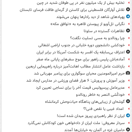
تخلیه بیش از یک میلیون نفر در پی طوفان شدید در چین
تلاش آوارگان فلسطینی برای کاستن از گرمای طاقت فرسای تابستان
پهپادهای شاهد از دید رادارها پنهان می‌شوند
نگرانی تل‌آویو از پیوستن قاهره به «توافق مکه»
تظاهرات گسترده در سئوتا
چرا رونالدو به مسی تسلیت نگفت؟
خودکشی دانشجوی دوره خلبانی در جنوب اراضی اشغالی
اعتراف بی‌سابقه یک افسر به شکست آمریکا در برابر ایران
آماده‌باش پلیس راهور برای موج سفرهای پایانی ماه صفر
بازداشت عامل انتشار مطالب اهانت‌آمیز درباره راهپیمایی اربعین
حرم امیرالمومنین محیای سوگواری برای پیامبر مهربانی شد
وزیر آموزش و پرورش: ۶ هزار فضای ورزشی در مدارس ایجاد شد
مدیرعامل پرسپولیس قیمت آخر را برای نساجی تعیین کرد
خودکُشی النصر به خاطر رونالدو
گوشه‌ای از زیبایی‌های پناهگاه‌ حیات‌وحش کرمانشاه
امداد غیبی یا نقص فنی!؟
ایران از نظر راهبردی پیروز میدان شده است!
سردار معروفی: ملت ایران از دادخواهی خون کودکانش نمی‌گذرد
حامیان غزه در آلمان به خیابان‌ها آمدند