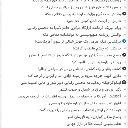
روستاییان دهک‌های ۶ تا ۱۰ از امسال باید حق بیمه بپردازند
پلیس فتا: ادعای فریز شدن رمزارز ایرانیان جعلی است
واکنش سخنگوی وزارت خارجه به پیمان دفاعی مکه
طارمی از لیست المپیاکوس خط خورد
پیام تبریک فرمانده قرارگاه مرکزی خاتم‌الانبیا به محسن رضایی
واکنش روزنامه صهیونیستی به توافقنامه دفاعی مکه
بازگشایی تنگه هرمز، یک خوش‌خیالی از سوی آمریکاست!
بازیکنی که چشم فلیک را گرفت!
پاسخ بقایی به گرفتن عوارض در تنگه هرمز در تفاهم با عمان
رونالدو: بارسلونا من را ناامید کرد
کشف بقایای یک کشتی باستانی رومی در سواحل ایتالیا
بقایی:کویت هرچه سریع‌تر زمینه آزادی اتباع ایرانی رافراهم کند
اینفوگرافیک/ زندگینامه محسن رضایی دبیر شورای عالی امنیت‌ ملی
رگبار و رعد و برق در شمال و جنوب کشور
آتلانتیک: آمریکا برای حمله به عمق روسیه اطلاعات به کی‌یف می‌دهد
اظهار نظر عجیب فان خال درباره مارادونا و مسی
فرمانده کل ارتش انتصاب محسن رضایی را تبریک گفت
پاسخ منفی گواردیولا به قهرمان آسیا!
عقب‌نشینی قیمت طلا در بازار جهانی