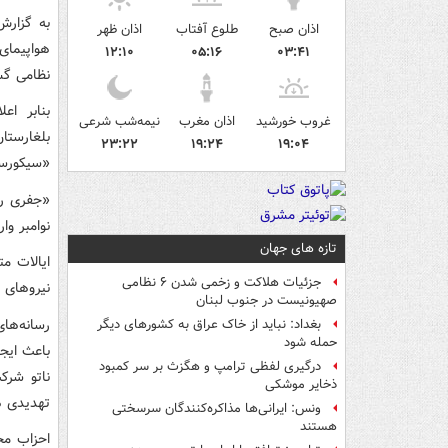
به گزارش 
اذان صبح
طلوع آفتاب
اذان ظهر
هواپیمای
۱۲:۱۰
۰۵:۱۶
۰۳:۴۱
نظامی گست
بنابر اع
غروب خورشید
اذان مغرب
نیمه‌شب شرعی
بلغارستان
۲۳:۲۲
۱۹:۲۴
۱۹:۰۴
«سیکورسک
«جفری را
نوامبر وا
تازه های جهان
ایالات م
جزئیات هلاکت و زخمی شدن ۶ نظامی
نیروهای ن
صهیونیست در جنوب لبنان
رسانه‌ها
بغداد: نباید از خاک عراق به کشورهای دیگر
حمله شود
درگیری لفظی ترامپ و هگزث بر سر کمبود
ناتو شرک
ذخایر موشکی
تهدیدی ه
ونس: ایرانی‌ها مذاکره‌کنندگان سرسختی
هستند
احزاب مخ