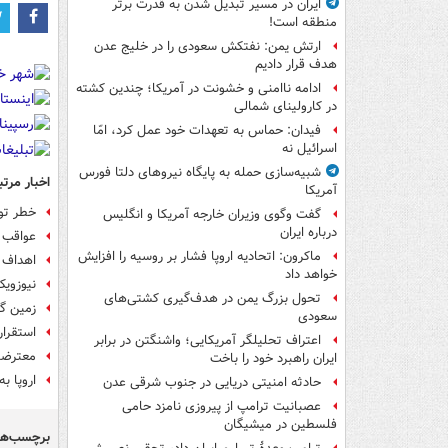
ایران در مسیر تبدیل شدن به قدرت برتر
منطقه است!
ارتش یمن: نفتکش سعودی را در خلیج عدن
هدف قرار دادیم
ادامه ناامنی و خشونت در آمریکا؛ چندین کشته
در کارولینای شمالی
فیدان: حماس به تعهدات خود عمل کرد، امّا
اسرائیل نه
شبیه‌سازی حمله به پایگاه نیروهای دلتا فورس
اخبار مرتب
آمریکا
خطر توا
گفت وگوی وزیران خارجه آمریکا و انگلیس
درباره ایران
عواقب ت
ماکرون: اتحادیه اروپا فشار بر روسیه را افزایش
اهداف آ
خواهد داد
نیوزویک
تحول بزرگ یمن در هدف‌گیری کشتی‌های
زمین گی
سعودی
استقرار
اعتراف تحلیلگر آمریکایی؛ واشنگتن در برابر
معترضان
ایران راهبرد خود را باخت
اروپا ب
حادثه امنیتی دریایی در جنوب شرقی عدن
عصبانیت ترامپ از پیروزی نامزد حامی
فلسطین در میشیگان
برچسب‌ها