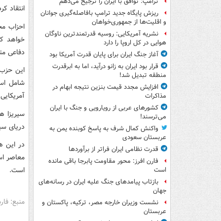
ترامپ: توافق با ایران را ترجیح می‌دهم
انتقاد کر
ریزش پایگاه جدید ترامپ بافاصله‌گیری جوانان
و اقلیت‌ها از جمهوری‌خواهان
احزاب مخ
نشریه آمریکایی: روسیه قدرتمندترین ناوگان
خواهد کر
هوایی در کل اروپا را دارد
دفاعی متق
آغاز جنگ ایران برای پایان قدرت آمریکا بود
قرار بود ایران به زانو درآید، اما به ابرقدرت
این حزب د
منطقه تبدیل شد!
شامل است
افزایش مجدد قیمت بنزین نتیجه ابهام در
آمریکایی 
مذاکرات
کشورهای عربی از رویارویی و جنگ با ایران
سیریزا هش
می‌ترسند!
دریای سی
واکنش کمال شرف به پاسخ کوبنده یمن به
عربستان سعودی
در این ه
قدرت نظامی ایران فراتر از برآوردها
معاصر است
فارن افرز: محور مقاومت پابرجا باقی مانده
است.
است
بازتاب پیامدهای جنگ علیه ایران در رسانه‌های
جهان
منبع: فا
نشست وزیران خارجه مصر، ترکیه، پاکستان و
عربستان