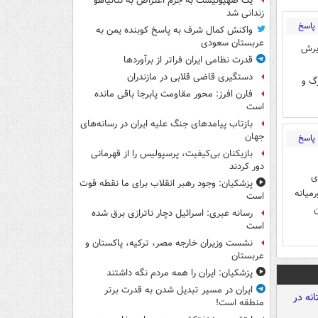
یک صهیونیست به جرم اعتراض به نتانیاهو
زندانی شد
پاسخ
واکنش کمال شرف به پاسخ کوبنده یمن به
عربستان سعودی
یرش
قدرت نظامی ایران فراتر از برآوردها
دستگیری قاضی قلابی در مازندران
گ و
فارن افرز: محور مقاومت پابرجا باقی مانده
است
بازتاب پیامدهای جنگ علیه ایران در رسانه‌های
جهان
پاسخ
بازیکنان بی‌کیفیت، پرسپولیس را از قهرمانی
دور کردند
ی
پزشکیان: وجود رهبر انقلاب برای ما نقطه قوت
میانه
است
رسانه عبری: اسرائیل دچار ناترازی برق شده
است
نشست وزیران خارجه مصر، ترکیه، پاکستان و
عربستان
پزشکیان: ایران را همه مردم نگه داشتند
ایران در مسیر تبدیل شدن به قدرت برتر
منطقه است!