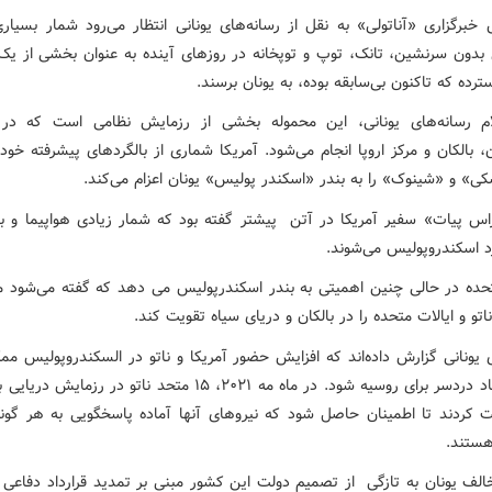
خبرگزاری «آناتولی» به نقل از رسانه‌های یونانی انتظار می‌رود شمار بسیاری
 بدون سرنشین، تانک، توپ و توپخانه در روزهای آینده به عنوان بخشی از یک
رده که تاکنون بی‌سابقه بوده، به یونان برسند.
لام رسانه‌های یونانی، این محموله بخشی از رزمایش نظامی است که در 
، بالکان و مرکز اروپا انجام می‌شود. آمریکا شماری از بالگردهای پیشرفته خود
ی» و «شینوک» را به بندر «اسکندر پولیس» یونان اعزام می‌کند.
س پیات» سفیر آمریکا در آتن پیشتر گفته بود که شمار زیادی هواپیما و بال
رد اسکندروپولیس می‌شوند.
تحده در حالی چنین اهمیتی به بندر اسکندرپولیس می دهد که گفته می‌شود م
اتو و ایالات متحده را در بالکان و دریای سیاه تقویت کند.
ی یونانی گزارش داده‌اند که افزایش حضور آمریکا و ناتو در السکندروپولیس م
باعث ایجاد دردسر برای روسیه شود. در ماه مه ۲۰۲۱، ۱۵ متحد ناتو در رزم
ت کردند تا اطمینان حاصل شود که نیروهای آنها آماده پاسخگویی به هر گون
ستند.
الف یونان به تازگی از تصمیم دولت این کشور مبنی بر تمدید قرارداد دفاعی با