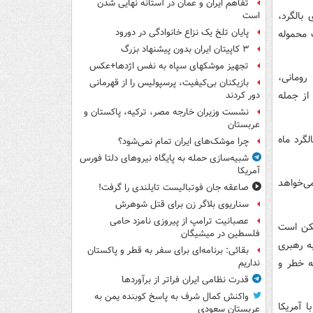
تفاهم ایران و عمان در آستانه نهایی شدن
 بالگرد،
است
پایان تلخ یک نزاع خانوادگی در دورود
 محموله
۳ کاپیتان ایران بدون پیشنهاد بزرگ
تجهیز موشکهای سپاه به نفس اژدها+عکس
رومانی،
بازیکنان بی‌کیفیت، پرسپولیس را از قهرمانی
 از جمله
دور کردند
نشست وزیران خارجه مصر، ترکیه، پاکستان و
عربستان
گرد ماه
چرا موشک‌های ایران تمام نمی‌شود؟
شبیه‌سازی حمله به پایگاه نیروهای دلتا فورس
آمریکا
ی‌خواهد
صاعقه جان فوتبالیست تایلندی را گرفت!
سناریوی بلاگر زن برای قتل شوهرش
عصبانیت ترامپ از پیروزی نامزد حامی
مکن است
فلسطین در میشیگان
ایش دریایی به رهبری
بقائی: برنامه‌ای برای سفر به قطر و پاکستان
ه خطر و
نداریم
قدرت نظامی ایران فراتر از برآوردها
واکنش کمال شرف به پاسخ کوبنده یمن به
 آمریکا
عربستان سعودی