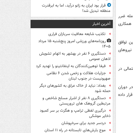
قرار بود ایران به زانو درآید، اما به ابرقدرت
منطقه تبدیل شد!
مله ضرر
 همکاری
آخرین اخبار
تکذیب شایعه معافیت سربازان فراری
روزنامه‌های ورزشی امروز پنج‌شنبه ۱۵ مرداد
ین توافق
۱۴۰۵
نیروهای
دستگیری ۶ نفر در بهشهر به اتهام تشویش
اذهان عمومی
فیفا توهین‌کنندگان به اینفانتینو را تهدید کرد
تمالی در
جزئیات هلاکت و زخمی شدن ۶ نظامی
صهیونیست در جنوب لبنان
بغداد: نباید از خاک عراق به کشورهای دیگر
ر دوران
حمله شود
رار داده
دستگیری ۸ نفر از اشرار مسلح شاخص و
مرتبطین گروهک های تروریستی
درگیری لفظی ترامپ و هگزث بر سر کمبود
ذخایر موشکی
دردسر جدید برای سرخپوشان
موج بارش‌های تابستانه در راه ۱۱ استان