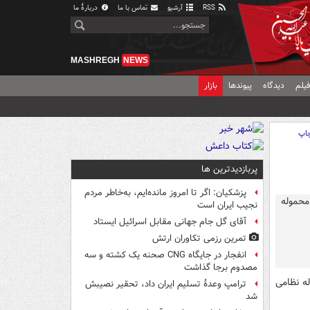
RSS
آرشیو
تماس با ما
دربارهٔ ما
MASHREGH
NEWS
یلم
دیدگاه
پیوندها
بازار
اپ
پربازدیدترین ها
پزشکیان: اگر تا امروز مانده‌ایم، به‌خاطر مردم
نجیب ایران است
آقای گل جام جهانی مقابل اسرائیل ایستاد
تمرین رزمی تکاوران ارتش
انفجار در جایگاه CNG صحنه یک کشته و سه
مصدوم برجا گذاشت
ه نظامی
ترامپ وعدۀ تسلیم ایران داد، تحقیر نصیبش
شد