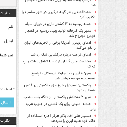
ترامپ وعدۀ تسلیم ایران داد، تحقیر نصیبش
شد
حشدالشعبی هر گونه درگیری در شهر سامراء را
نظر شم
تکذیب کرد
حمله روسیه به ۳ کشتی باری در دریای سیاه
نام
مدیر یک کارخانه تولید پهپاد روسیه در انفجار
خودرو مجروح شد
ایمیل
ادعای رویترز: آمریکا برخی از تحریم‌های ایران
را لغو می‌کند
ادعای ترامپ درباره بازگشایی تنگه رد شد
نظر شما 
مخالفت ملی گرایان ترکیه با توافق دولت و پ
ک ک
یمن: «فرار رو به جلو» عربستان با پاسخ
همه‌جانبه‌ مواجه خواهد شد
پاکستان: اسرائیل هیچ حق حاکمیتی بر قدس
*
لطفا عدد م
اشغالی ندارد
عبور ۲ نفت‌کش پاکستانی از تنگه باب‌المندب
حادثه امنیتی برای یک کشتی در جنوب غرب
یمن
دستیار علی اف: باکو هرگز اجازه استفاده از
نظرات
خاک خود علیه ایران را نمیدهد