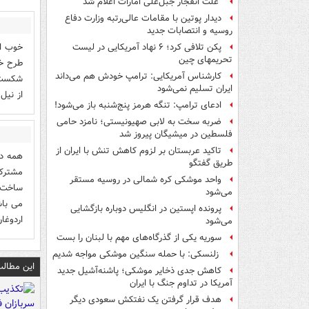
علت انفجار جبل‌علی امارات اعلام شد
دیدار پوتین با مقامات عالی‌رتبه وزارت دفاع
روسیه و انتصابات جدید
خوب ای
پکن تلافی کرد؛ ۶ نهاد آمریکایی در لیست
تحریمهای چین
طرح خا
کارشناس آمریکایی: ترامپ خودش هم می‌داند
شکست ا
ایران تسلیم نمی‌شود
از نیل 
ادعای ترامپ: تنگه هرمز پنج‌شنبه باز می‌شود!
ضربه سخت به لابی صهیونیستی؛ نامزد حامی
فلسطین در میشیگان پیروز شد
تاکید عربستان بر لزوم کاهش تنش با ایران از
همه در
طریق گفتگو
مشترک 
واحد موشکی کره شمالی در روسیه مستقر
ساخت ا
می‌شود
می باش
پرونده اپستین در انگلیس دوباره بازگشایی
اردوغان
می‌شود
سوریه یکی از گذرگاه‌های مهم با لبنان را بست
زلنسکی: با حمله سنگین موشکی مواجه شدیم
این مطالب
کاهش جدی ذخایر موشکی؛ پاشنه‌آشیل جدید
آمریکا در تداوم جنگ با ایران
هدف قرار گرفتن یک نفتکش سعودی دیگر