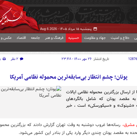
پنجشنبه ۱۵ مرداد ۱۴۰۵ -
Aug 6 2026
ی
دفاع و امنیت
جهاد و مقاومت
حسینیه
فرهنگ و هنر
جامعه
اقتصاد
عکس و ف
1287
تاریخ انتشار:
۲۶ مهر ۱۴۰۰ - ۲۳:۴۸
۲ نظر
چ
یونان؛ چشم انتظار بی‌سابقه‌ترین محموله نظامی آمریکا
 از ارسال بزرگترین محموله نظامی ایالات
به مقصد یونان که شامل بالگردهای
ه «شینوک» و «سیکورسکی» است ، خبر
 مشرق،
رسانه‌ها غروب دوشنبه به وقت تهران گزارش دادند که بزرگترین محمول
حده به مقصد یونان چندی دیگر وارد یکی از بنادر این کشور می‌شود.