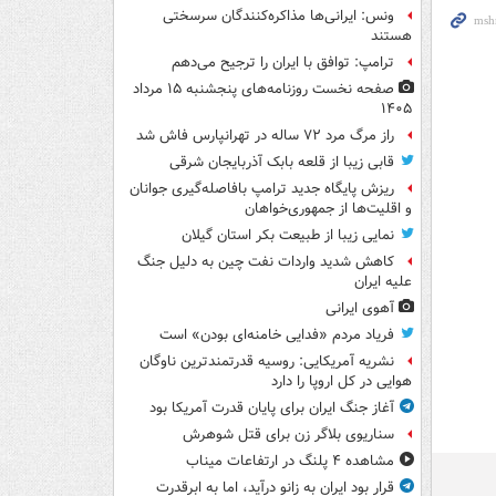
ونس: ایرانی‌ها مذاکره‌کنندگان سرسختی
هستند
ترامپ: توافق با ایران را ترجیح می‌دهم
صفحه نخست روزنامه‌های پنجشنبه ۱۵ مرداد
۱۴۰۵
راز مرگ مرد ۷۲ ساله در تهرانپارس فاش شد
قابی زیبا از قلعه بابک آذربایجان شرقی
ریزش پایگاه جدید ترامپ بافاصله‌گیری جوانان
و اقلیت‌ها از جمهوری‌خواهان
نمایی زیبا از طبیعت بکر استان گیلان
کاهش شدید واردات نفت چین به دلیل جنگ
علیه ایران
آهوی ایرانی
فریاد مردم «فدایی خامنه‌ای بودن» است
نشریه آمریکایی: روسیه قدرتمندترین ناوگان
هوایی در کل اروپا را دارد
آغاز جنگ ایران برای پایان قدرت آمریکا بود
سناریوی بلاگر زن برای قتل شوهرش
مشاهده ۴ پلنگ در ارتفاعات میناب
قرار بود ایران به زانو درآید، اما به ابرقدرت