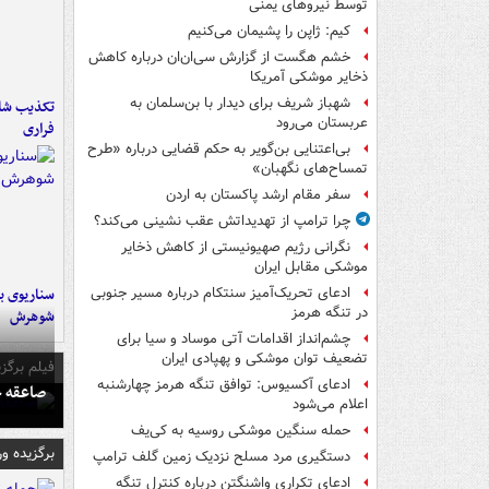
توسط نیروهای یمنی
کیم: ژاپن را پشیمان می‌کنیم
خشم هگست از گزارش سی‌ان‌ان درباره کاهش
ذخایر موشکی آمریکا
شهباز شریف برای دیدار با بن‌سلمان به
تکذیب شای
عربستان می‌رود
فراری
بی‌اعتنایی بن‌گویر به حکم قضایی درباره «طرح
تمساح‌های نگهبان»
سفر مقام ارشد پاکستان به اردن
چرا ترامپ از تهدیداتش عقب نشینی می‌کند؟
نگرانی رژیم صهیونیستی از کاهش ذخایر
موشکی مقابل ایران
سناریوی بل
ادعای تحریک‌آمیز سنتکام درباره مسیر جنوبی
در تنگه هرمز
شوهرش
چشم‌انداز اقدامات آتی موساد و سیا برای
تضعیف توان موشکی و پهپادی ایران
فیلم برگزی
ادعای آکسیوس: توافق تنگه هرمز چهارشنبه
صاعقه ج
اعلام می‌شود
حمله سنگین موشکی روسیه به کی‌یف
برگزیده و
دستگیری مرد مسلح نزدیک زمین گلف ترامپ
ادعای تکراری واشنگتن درباره کنترل تنگه