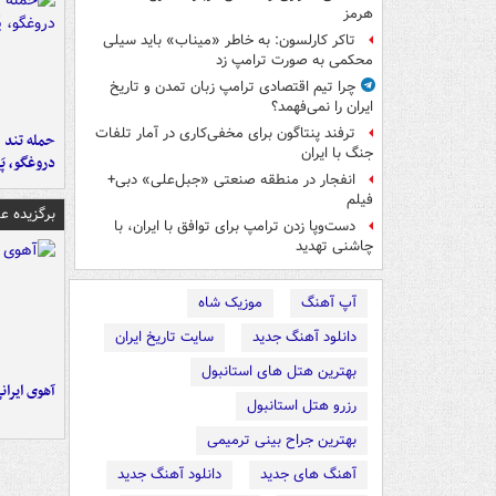
هرمز
تاکر کارلسون: به خاطر «میناب» باید سیلی
محکمی به صورت ترامپ زد
چرا تیم اقتصادی ترامپ زبان تمدن و تاریخ
ایران را نمی‌فهمد؟
ترفند پنتاگون برای مخفی‌کاری در آمار تلفات
حمله تند ف
جنگ با ایران
دروغگو، پَ
انفجار در منطقه صنعتی «جبل‌علی» دبی+
فیلم
برگزیده 
دست‌وپا زدن ترامپ برای توافق با ایران، با
چاشنی تهدید
آپ آهنگ
موزیک شاه
دانلود آهنگ جدید
سایت تاریخ ایران
بهترین هتل های استانبول
آهوی ایران
رزرو هتل استانبول
بهترین جراح بینی ترمیمی
آهنگ های جدید
دانلود آهنگ جدید