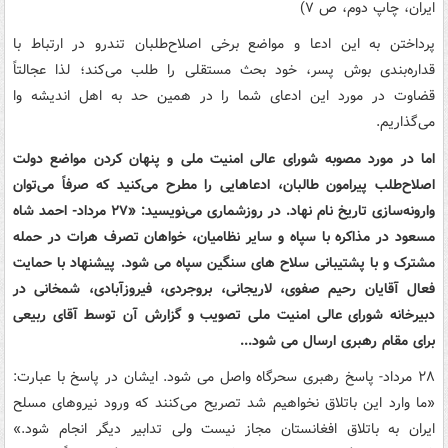
ایران، چاپ دوم، ص ۷)
پرداختن به این ادعا و مواضع برخی اصلاح‌طلبان تندرو در ارتباط با
قداره‌بندی بوش پسر، خود بحث مستقلی را طلب می‌کند؛ لذا عجالتاً
قضاوت در مورد این ادعای شما را در همین حد به اهل اندیشه وا
می‌گذاریم.
اما در مورد مصوبه شورای عالی امنیت ملی و پنهان کردن مواضع دولت
اصلاح‌طلب پیرامون طالبان، ادعاهایی را مطرح می‌کنید که صرفاً می‌توان
وارونه‌سازی تاریخ نام نهاد. در روزشماری می‌نویسید: «۲۷ مرداد- ‌احمد شاه
مسعود در مذاکره با سپاه و سایر نظامیان، خواهان تصرف هرات در حمله
مشترک و با پشتیبانی سلاح های سنگین سپاه می شود. پیشنهاد با حمایت
فعال آقایان رحیم صفوی، لاریجانی، بروجردی، فیروزآبادی، شمخانی در
دبیرخانه شورای عالی امنیت ملی تصویب و گزارش آن توسط آقای ربیعی
برای مقام رهبری ارسال می شود...
۲۸ مرداد- پاسخ رهبری سحرگاه واصل می شود. ایشان در پاسخ با عبارت:
«ما وارد این باتلاق نخواهیم شد تصریح می‌کنند که ورود نیروهای مسلح
ایران به باتلاق افغانستان مجاز نیست ولی تدابیر دیگر انجام شود.»