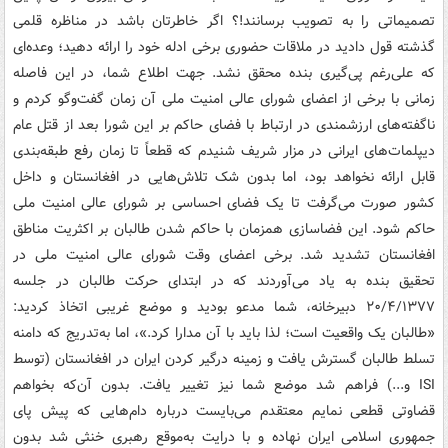
تصمیماتی را به تصویب برسانند!؟ اگر خاطرتان باشد در مناظره قلمی
گذشته قول دادید در ملاقات حضوری برخی ادله خود را ارائه دهید؛ وعده‌ای
که علی‌رغم پی‌گیری بنده محقق نشد. جهت اطلاع شما، در این فاصله
زمانی با برخی از اعضای شورای عالی امنیت ملی آن زمان گفت‌وگو کردم و
ناگفته‌های ارزشمندی در ارتباط با فضای حاکم بر این شورا بعد از قتل عام
دیپلمات‌های ایرانی در مزار شریف شنیدم که قطعاً تا زمان رفع طبقه‌بندی
قابل ارائه نخواهد بود، اما بدون شک تلاش‌هایی در افغانستان و داخل
کشور صورت می‌گرفت تا یک فضای احساسی بر شورای عالی امنیت ملی
حاکم شود. این فضاسازی همزمان با حاکم شدن طالبان بر اکثریت مناطق
افغانستان تشدید شد. برخی اعضای وقت شورای عالی امنیت ملی در
تحقیق بنده به یاد می‌آوردند که در ابتدای حرکت طالبان در جلسه
۲۰/۴/۱۳۷۷ دبیرخانه، شما مدعو بودید و موضع غریبی اتخاذ کردید:
«طالبان یک واقعیت است؛ لذا باید با آن مدارا کرد.»، اما به‌تدریج که دامنه
تسلط طالبان گسترش یافت و زمینه درگیر کردن ایران در افغانستان (توسط
ISI و...) فراهم شد موضع شما نیز تغییر یافت. بدون آن‌که بخواهم
قضاوتی قطعی نمایم معتقدم می‌بایست درباره دام‌هایی که پیش پای
جمهوری اسلامی ایران نهاده و با درایت به‌موقع رهبری خنثی شد بدون