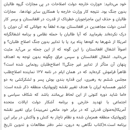
خود می‌دانید: «وزارت خارجه دولت اصلاحات در پی مجازات گروه طالبان
بدون جنگ بود. نتیجه کار وزارت خارجه با همکاری سایر نهادها، ‌ مجازات
طالبان و حذف این ماجراجویان خطرناک از قدرت در افغانستان و برسر کار
آمدن دولت مجاهدین در افغانستان بود.» لطفاً به جوانانی که آن دوران را
درک نکرده‌اند بفرمایید که آیا طالبان با حمله نظامی و برنامه اشغالگرانه
امریکا از شهرها به کوه‌ها پناه برد یا با تدابیر بدون جنگ اصلاح طلبان؟ و
اصولاً اشغال افغانستان را این گونه که از این جمله بر می‌آید مثبت
می‌دانید. اشغال افغانستان و سپس عراق چگونه بدون توجه به اهداف
پنهان آن متأثر از تدابیر غیر جنگی!! اصلاح‌طلبان رونمایی شده است؟
ظاهراً فراموش کرده‌اید که در همان ایام در نامه ۱۲۷ نماینده اصلاح‌طلب
مجلس ششم به رهبری، این قداره بندی بوش پسر و لشکرکشی به دو
کشور همسایه ایران با هدف تغییر نقشه ژئوپولتیک منطقه ذکر شده است:
«اما شاید دوره کنونی از این لحاظ بی‌مانند باشد که شکاف سیاسی و
اجتماعی با تهدید خارجی و برنامه آشکار دولت ایالات متحده
آمریکا(به‌عنوان قدرتی که در برابر خود مانعی نمی‌بیند) برای تغییر نقشه
ژئوپولتیک منطقه همزمان شده و نظام ناچار به کنش و واکنش در برابر این
برنامه است.»(کتاب نگاهی به درون، نشر دفتر مطالعات و تدوین تاریخ