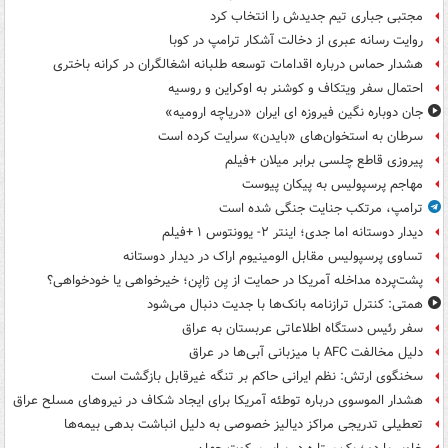
مجتبی جباری تیم جدیدش را انتخاب کرد
روایت رسانه عبری از دخالت آشکار ترامپ در کوبا
هشدار حماس درباره اقدامات توسعه طلبانه اشغالگران در کرانه باختری
احتمال سفر ویتکاف و کوشنر به اوکراین و روسیه
جان دوباره نگین فیروزه ای ایران «دریاچه ارومیه»
سرطان به استخوان‌های «بایدن» سرایت کرده است
پیروزی قاطع چلسی برابر میلان +فیلم
مهاجم پرسپولیس به پیکان پیوست
ترامپ، مرتکب جنایت جنگی شده است
دیدار دوستانه اما جدی؛ اینتر ۲- یوونتوس ۱ +فیلم
تساوی پرسپولیس مقابل الومینیوم اراک در دیدار دوستانه
پشت‌پرده مداخله آمریکا در حمایت از یِن ژاپن؛ خیرخواهی یا خودخواهی؟
همتی: کنترل ترازنامه بانک‌ها با جدیت دنبال می‌شود
سفر رئیس دستگاه اطلاعاتی عربستان به عراق
دلیل مخالفت AFC با میزبانی آبی‌ها در عراق
سخنگوی ارتش: نظم ایرانی حاکم بر تنگه غیرقابل بازگشت است
هشدار الموسوی درباره توطئه آمریکا برای ایجاد شکاف در نیروهای مسلح عراق
تعطیلی تدریجی مراکز دیالیز خصوصی به دلیل انباشت بدهی بیمه‌ها