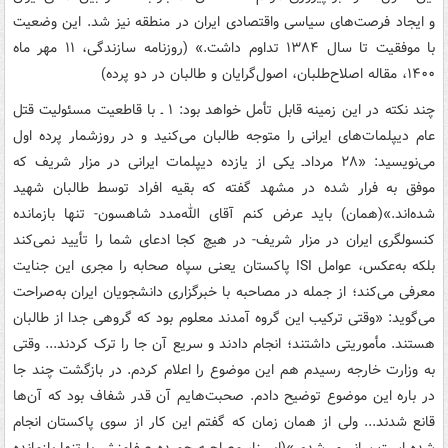
و ایجاد فرصت‌های سیاسی واقتصادی ایران در منطقه نیز شد. این وضعیت
با موفقیت تا سال ۱۳۸۴ تداوم داشت.» (روزنامه سازندگی، ۱۱ مهر ماه
۱۴۰۰، مقاله اصلاح‌طلبان، اصول‌گرایان و طالبان در دو پرده)
چند نکته در این زمینه قابل تأمل خواهد بود: ۱ ـ با قاطعیت مسئولیت قتل
عام دیپلمات‌های ایرانی را متوجه طالبان می‌کنید و در روزشمار پرده اول
می‌نویسید: «۲۸ مردادـ یکی از یازده دیپلمات ایرانی در مزار شریف که
موفق به فرار شده در مشهد گفته که بقیه افراد توسط طالبان شهید
شده‌اند.»(همان) باید عرض کنم آقای الله‌مدد شاهسون- تنها بازمانده
کنسولگری ایران در مزار شریف- در هیچ کجا ادعای شما را تأیید نمی‌کند
بلکه به‌عکس، عوامل ISI پاکستان یعنی سپاه صحابه را مجری این جنایت
معرفی می‌کند؛ از جمله در مصاحبه با خبرگزاری دانشجویان ایران به‌صراحت
می‌گوید: «وقتی ترکیب این گروه آمدند معلوم بود که گروهی جدا از طالبان
هستند. مأموریتی داشتند؛ انجام دادند و سریع آن‌ جا را ترک کردند... وقتی
به وزارت خارجه رسیدم هم این موضوع را اعلام کردم. در بازگشت چند جا
در باره این موضوع توضیح دادم. صحبت‌هایم آن‌ قدر شفاف بود که آن‌ها
قانع شدند... ولی از همان زمان که گفتم این کار از سوی پاکستان انجام