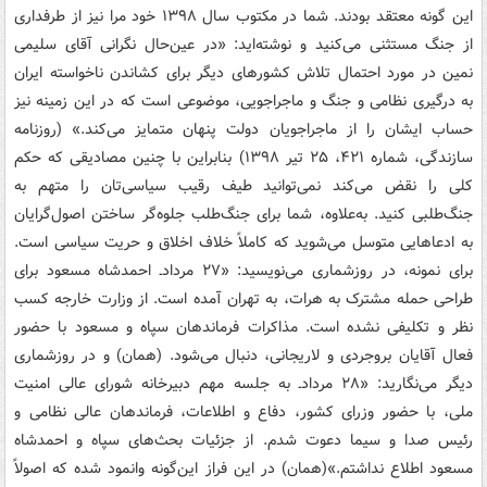
این گونه معتقد بودند. شما در مکتوب سال ۱۳۹۸ خود مرا نیز از طرفداری
از جنگ مستثنی می‌کنید و نوشته‌اید: «در عین‌حال نگرانی آقای سلیمی
نمین در مورد احتمال تلاش کشورهای دیگر برای کشاندن ناخواسته ایران
به درگیری نظامی و جنگ و ماجراجویی، موضوعی است که در این زمینه نیز
حساب ایشان را از ماجراجویان دولت پنهان متمایز می‌کند.» (روزنامه
سازندگی، شماره ۴۲۱، ۲۵ تیر ۱۳۹۸) بنابراین با چنین مصادیقی که حکم
کلی را نقض می‌کند نمی‌توانید طیف رقیب سیاسی‌تان را متهم به
جنگ‌طلبی کنید. به‌علاوه، شما برای جنگ‌طلب جلوه‌گر ساختن اصول‌گرایان
به ادعاهایی متوسل می‌شوید که کاملاً خلاف اخلاق و حریت سیاسی است.
برای نمونه، در روزشماری می‌نویسید: «۲۷ مردادـ احمدشاه مسعود برای
طراحی حمله مشترک به هرات، به تهران آمده است. از وزارت خارجه کسب
نظر و تکلیفی نشده است. مذاکرات فرماندهان سپاه و مسعود با حضور
فعال آقایان بروجردی و لاریجانی، دنبال می‌شود. (همان) و در روزشماری
دیگر می‌نگارید: «۲۸ مردادـ به جلسه مهم دبیرخانه شورای عالی امنیت
ملی، با حضور وزرای کشور، دفاع و اطلاعات، فرماندهان عالی نظامی و
رئیس صدا و سیما دعوت شدم. از جزئیات بحث‌های سپاه و احمدشاه
مسعود اطلاع نداشتم.»(همان) در این فراز این‌گونه وانمود شده که اصولاً