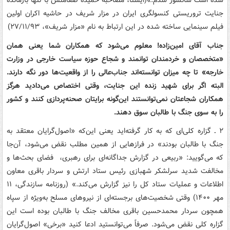
شده است سانسور شدم.»(ایسنا، مصاحبه حمیده صفامنش با تنها بازمانده
جنایت تروریستی کنسولگری ایران در مزار شریف در حاشیه اکران اولین
فیلم سینمایی ساخته شده در این ارتباط به نام «مزار شریف»، ۲۷/۱۱/۹۳)
جناب آقای امین‌زاده! معلوم می‌شود که همکاران شما یعنی همان
«متخصصان و خردمندان توانمند و شجاع حوزه سیاست خارجی در وزارت
خارجه» تا چه میزان توانسته‌اند جناب‌عالی را از واقعیت‌ها دور نگه دارند.
البته اگر برای شهید زنده این جنایت، وقتی اختصاص می‌دادید هرگز
همکاران شجاعتان نمی‌توانستند این‌گونه برایتان صحنه‌پردازی کنند و کشور
را به سوی جنگ با طالبان سوق دهند.
۲ ـ گزاره کلی‌ای که به کار گرفته‌اید یعنی این‌که «اصول‌گرایان معتقد به
جنگ با طالبان بودند» در فرازهایی از همین مطلب نقض می‌شود، آن‌جا
که می‌گویید: «ربیعی در گزارش جداگانه‌ای برای رهبری، ‌ فضای بحث‌ها و
مخالفت شدید سرلشکر شهبازی رئیس ستاد ارتش و سردار باقری معاون
اطلاعات و عملیات ستاد کل را نیز گزارش می‌کند.» (روزنامه سازندگی، ۱۱
مهر ۱۴۰۰) وقتی شخصیت‌های برجسته‌ای از نیروهای مسلح به‌ویژه از سپاه
همچون سردار محمدحسین باقری مخالف جنگ با طالبان بوده است این
گزاره کلی نقض می‌شود. صرفاً می‌توانستید ادعا کنید «برخی» اصول‌گرایان