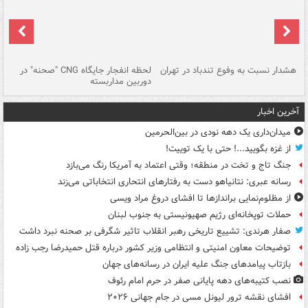
ای
هشدار نسبت به وفوع تندباد در تهران
لحظه انفجار جایگاه CNG "صحنه" در
دس
دوربین مداربسته
ات
آخرین اخبار
میدان‌داری یک دهه نودی در بین‌الحرمین
از غزه بگویید...! حتی با یک توییت!
جنگ تاج و تخت در منطقه؛ وقتی اعتماد به آمریکا رنگ می‌بازد
رسانه عبری: نتانیاهو دست به رفتارهای انتحاری انتخاباتی می‌زند
از مظلوم‌نمایی براندازها تا افشای دروغ مراد ویسی
حملات توپخانه‌ای رژیم صهیونیستی به جنوب لبنان
صفار هرندی: تشییع تاریخی رهبر انقلاب تاثیر شگرفی بر صحنه نبرد داشت
توضیحات معاون امنیتی و انتظامی وزیر کشور درباره قتل حمیدرضا رجب زاده
بازتاب پیامدهای جنگ علیه ایران در رسانه‌های جهان
نصب کتیبه‌های دهه پایانی صفر در حرم امام رئوف
افشای نقشه ترور لیونل مسی در جام جهانی ۲۰۲۶