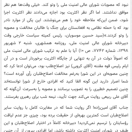
نبود که مصوبات شورای عالی امنیت ملی را وتو کند. خیلی وقت‌ها هم نظر
موافق نداشتند. اما اگر نظر اکثریت بود اجازه می‌دادند نظر اکثریت اجرا
شود، ضمن این‌که ملاحظه خود را هم می‌نوشتند. این یکی از موارد نادر
بود که با حمله نظامی به افغانستان برای جنگ با طالبان مخالفت و مصوبه
را وتو کردند.»(سید حسین موسویان، رئیس کمیته سیاست خارجی وقت
دبیرخانه شورای عالی امنیت ملی، روزنامه همشهری، شنبه ۲ شهریور
۱۳۹۸، شماره ۷۷۴۲، ص ۱۰) آیا با علم به ترکیب شورای عالی امنیت ملی
که اصولاً دولت در آن به تنهایی از جایگاه اکثریت برخوردار است و در آن
ایام رئیس قوه مقننه (آقای کروبی) نیز اصلاح‌طلب بود، می‌توان ادعا کرد که
چنین مصوبه‌ای در این شورا به‌رغم مخالفت اصلاح‌طلبان رأی آورده است؟
شما اصرار دارید این گونه القا کنید که افرادی خارج از شورا توانسته‌اند
چنین تصمیم خطیری را به تصویب برسانند و مصوبه را به‌سرعت آن‌گونه که
آقای علی ربیعی روایت می‌کند جهت تأیید، نیمه شب برای رهبری بفرستند.
جناب‌ آقای امین‌زاده! اگر روایت شما که در مغایرت کامل با روایت سایر
اصلاح‌طبان است کمترین بهره‌ای از حقیقت برده بود، چیزی جز عدم لیاقت
رؤسایتان را ترسیم نمی‌کردید! دبیرخانه کاملاً در اختیار اصلاح‌طلبان و این
طیف در شورای امنیت اکثریت داشته باشد، اما افرادی بیرون از آن چنین