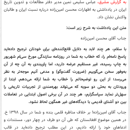
به گزارش مشرق،
عباس سلیمی نمین مدیر دفتر مطالعات و تدوین تاریخ
ایران در یادداشتی به اظهارات محسن امین‌زاده درباره نسبت ایران و طالبان
واکنش نشان داد.
متن این یادداشت به شرح زیر است:
جناب آقای محسن امین‌زاده
با سلام، هر چند لابد به دلایل قانع‌کننده‌ای برای خودتان ترجیح داده‌اید
پاسخ نامه‌ام را، که خطاب به شما در روزنامه سازندگی مورخ سی‌ام شهریور
به چاپ رسیده، غیر مستقیم عرضه دارید، اما پای‌بندی به آن‌ چه از آن
به‌وفور سخن می‌گوییم (ضرورت گفت‌وگو) و مدعی آنیم موجه‌تر به نظر
می‌رسد؛ از این رو توضیحاتم را خطاب به شما ارائه می‌دهم. ابتدا از
ورودتان به بحثی دو سویه که می‌تواند بهره‌مندی از تجربیات تاریخی را
سهل‌تر نماید سپاسگزارم، هر چند در آن برخی اصول ابتدایی در تعاملات
بین دو آشنای قدیمی با دیدگاه‌های غیر همگون لحاظ نشود.
جناب آقای امین‌زاده! بر خلاف مناظره قلمی بنده و شما در سال ۱۳۹۸ خ.
در همین موضوع افغانستان که طی آن دو طرف در چهار دور، مستندات و
ادعاهای خود را ارائه دادیم، در این مطلب ترجیح داده‌اید در قالب