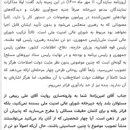
(روزنامه سازندگی، ۱۱ مهر ماه ۱۴۰۰) در این زمینه باید گفت: اولاً مذاکرات
نمایندگان مدعو دبیرخانه صرفاً جنبه جمع‌آوری نظرات و دیدگاه‌های
نهادهای تعیین‌کننده در پیرامون موضوعات در دستور کار را دارد، ثانیاً
مصوباتی که به رهبری منعکس می‌شود و بدون تأیید ایشان قابل اجرا
نخواهد بود مربوط به شورای عالی امنیت ملی است. ثالثاً ترکیب شورای
عالی امنیت ملی(رئیس جمهوری، دو تن نماینده رهبری، رئیس قوه مقننه،
رئیس قوه قضاییه، وزرای خارجه، دفاع، اطلاعات، کشور، معاون رئیس
جمهوری و رئیس برنامه و بودجه و در نهایت رئیس ستاد نیروهای مسلح)
به گونه‌ای است که چنین موضوعی بدون نظر مثبت دولت اصلاحات هرگز به
تصویب نمی‌رسید، رابعاً آقای روحانی طرحی چهار مرحله‌ای ارائه می‌دهد که
شما کاملاً از موافقت دولت اصلاح‌طلب با آن مطلعید، اما هرگز اشاره‌ای به
آن ندارید. بنده نیز از حد یادآوری فراتر نمی‌روم.
جناب آقای امین‌زاده! شما به وارونه‌سازی روایت‌ آقای علی ربیعی از
مسئولان بلند پایه دبیرخانه شورای عالی امنیت ملی بسنده نمی‌کنید، بلکه
فراتر رفته و برای کتمان حقیقت مسائلی را مطرح می‌سازید که پذیرش آن
دور از ذهن است. آیا چهار شخصیتی که از آنان یاد می‌کنید می‌توانستند
منشأ تصویب موضوع با چنین حساسیتی باشند، حال آن‌که اصولاً دو تن از