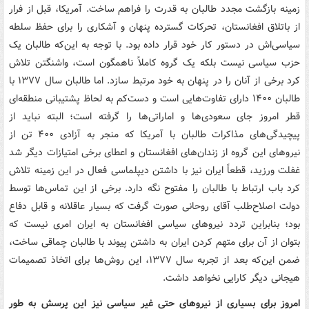
زمینه بازگشت مجدد طالبان به قدرت را فراهم ساخت. آمریکا، قبل از فرار
از باتلاق افغانستان، تحرکات گسترده پنهان و آشکاری را برای حفظ سلطه
سیاسی‌اش در دستور کار خود قرار داده بود. با توجه به این‌که طالبان یک
حزب سیاسی نیست بلکه یک گروه کاملاً ناهمگون است، واشنگتن تلاش
کرد برخی از آنان را در پنهان به خود مرتبط سازد. اما طالبان سال ۱۳۷۷ با
طالبان ۱۴۰۰ دارای تفاوت‌هایی است و دست‌کم به لحاظ پشتیبانی منطقه‌ای
قطر امروز جای سعودی‌ها و اماراتی‌ها را گرفته است؛ البته نباید از
پیچیدگی‌های مذاکرات طالبان با آمریکا که منجر به آزادی ۴۰۰ تن از
نیروهای این گروه از زندان‌های افغانستان و اعطای برخی امتیازات دیگر شد
غفلت ورزید، قطعاً ایران نیز با داشتن دیپلماسی فعال در این زمینه تلاش
کرد باب ارتباط با طالبان را مفتوح نگه دارد. برخی از این تماس‌ها توسط
دولت اصلاح‌طلب آقای روحانی صورت گرفت که بسیار عاقلانه و قابل دفاع
بود؛ بنابراین تردد نیروهای سیاسی افغانستان به ایران امری نیست که
بتوان از آن برای متهم کردن ایران به داشتن پیوند با طالبان چماقی ساخت،
ضمن این‌که بعد از تجربه سال ۱۳۷۷، این روش‌ها برای اتخاذ تصمیمات
هیجانی دیگر کارایی نخواهد داشت.
امروز برای بسیاری از نیروهای حتی غیر سیاسی نیز این پرسش به طور