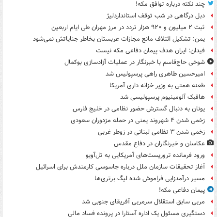
چند نکته درباره توافق مکه!
دبل درگاهی در شب توقف استانداردلیژ
ثبت ۲ میلیون و ۹۲۰ هزار تردد در مرز مهران طی ایام اربعین
یمن: تشکیل ائتلاف مانع مجازات عربستان بخاطر جنایاتش نمی‌شود
فیدان: ایران هدف پیمان دفاعی مکه نیست
شوخی حاج‌قاسم با خبرنگار در عملیات آزادسازی بوکمال
امیرحسین طاهری راهی پرسپولیس شد
طعنه همتی به وزیر خزانه داری آمریکا
هافبک آلومینیوم پرسپولیسی شد
یونان به دنبال گسترش حضور نظامی در خلیج فارس
زخمی شدن ۴ شهروند یمنی در حمله مزدوران سعودی
زخمی شدن ۳ نظامی لبنانی در زوطر غربی
عکاسان و خبرنگاران در دفاع مقدس
ورود فرمانده تروریست‌های آمریکایی به تل‌آویو
آغاز تحقیقات سازمان ملل درباره جاسوسی کارمندش برای اسرائیل
مسیر درآمدزایی فراموش شده لیگ برتری‌ها
پیمان دفاعی مکه!
مربی سابق استقلال سرمربی آفریقای جنوبی شد
دستگیری مسئول یک اداره آستارا در پرونده فساد مالی