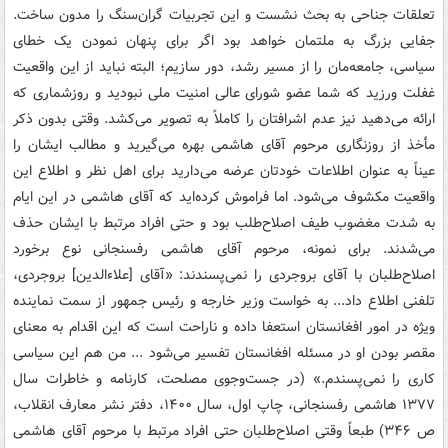
تعلقات جناحی به بحث نشست و این تجربیات گران‌سنگ را مدون ساخت.
جفایی بزرگ به ملتمان خواهد بود اگر برای پنهان نمودن یک خطای
سیاسی، جامعه‌مان را از مسیر رشد، دور سازیم؛ البته نباید از این واقعیت
غفلت ورزید که شما عضو شورای عالی امنیت ملی نبودید و روزشماری که
ارائه می‌دهید نیز عدم اشرافتان را کاملاً به تصویر می‌کشد. وقتی بدون ذکر
مأخذ از روزنگاری مرحوم آقای هاشمی بهره می‌گیرید و مطالب ایشان را
عیناً به عنوان اطلاعات خودتان عرضه می‌دارید برای اهل نظر و اطلاع این
واقعیت مکشوف می‌شود. اما فراموش کرده‌اید که آقای هاشمی در این ایام
به شدت مغضوب طیف اصلاح‌طلب بود و حتی افراد مرتبط با ایشان حذف
می‌شدند. برای نمونه، مرحوم آقای هاشمی رفسنجانی نوع برخورد
اصلاح‌طلبان با آقای بروجردی را نمی‌پسندند: «آقای [علاءالدین] بروجردی،
تلفنی اطلاع داد... به خواست وزیر خارجه و رئیس جمهور از سمت نماینده
ویژه در امور افغانستان استعفا داده و ناراحت است که این اقدام به معنای
مقصر بودن او در مسئله افغانستان تفسیر می‌شود ... من هم این سیاسی
کاری را نمی‌پسندم.» (در جست‌وجوی مصلحت، کارنامه و خاطرات سال
۱۳۷۷ هاشمی رفسنجانی، چاپ اول، سال ۱۴۰۰، دفتر نشر معارف انقلاب،
ص ۳۴۶) طبعاً وقتی اصلاح‌طلبان حتی افراد مرتبط با مرحوم آقای هاشمی