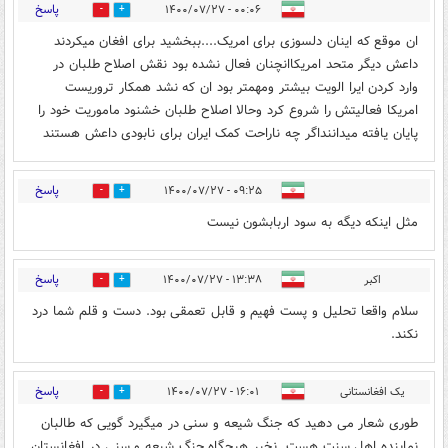
پاسخ
۰۰:۰۶ - ۱۴۰۰/۰۷/۲۷
0
0
ان موقع که اینان دلسوزی برای امریک....ببخشید برای افغان میکردند
داعش دیگر متحد امریکاانچنان فعال نشده بود نقش اصلاح طلبان در
وارد کردن ایرا الویت بیشتر ومهمتر بود ان که نشد همکار تروریست
امریکا فعالیتش را شروع کرد وحالا اصلاح طلبان خشنود ماموریت خود را
پایان یافته میداننداگر چه ناراحت کمک ایران برای نابودی داعش هستند
پاسخ
۰۹:۲۵ - ۱۴۰۰/۰۷/۲۷
0
1
مثل اینکه دیگه به سود اربابشون نیست
پاسخ
اکبر
۱۳:۳۸ - ۱۴۰۰/۰۷/۲۷
0
0
سلام واقعا تحلیل و پست فهیم و قابل تعمقی بود. دست و قلم شما درد
نکند.
پاسخ
یک افغانستانی
۱۶:۰۱ - ۱۴۰۰/۰۷/۲۷
0
0
طوری شعار می دهید که جنگ شیعه و سنی در میگیرد گویی که طالبان
نماینده اهل سنت هست. نخیر هیچگاه جنگ شیعه و سنی در افغانستان