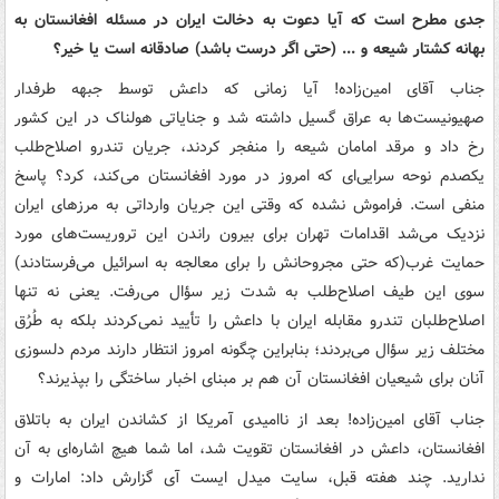
جدی مطرح است که آیا دعوت به دخالت ایران در مسئله افغانستان به
بهانه کشتار شیعه و ... (حتی اگر درست باشد) صادقانه است یا خیر؟
جناب آقای امین‌زاده! آیا زمانی که داعش توسط جبهه طرفدار
صهیونیست‌ها به عراق گسیل داشته شد و جنایاتی هولناک در این کشور
رخ داد و مرقد امامان شیعه را منفجر کردند، جریان تندرو اصلاح‌طلب
یکصدم نوحه سرایی‌ای که امروز در مورد افغانستان می‌کند، کرد؟ پاسخ
منفی است. فراموش نشده که وقتی این جریان وارداتی به مرزهای ایران
نزدیک می‌شد اقدامات تهران برای بیرون راندن این تروریست‌های مورد
حمایت غرب(که حتی مجروحانش را برای معالجه به اسرائیل می‌فرستادند)
سوی این طیف اصلاح‌طلب به شدت زیر سؤال می‌رفت. یعنی نه تنها
اصلاح‌طلبان تندرو مقابله ایران با داعش را تأیید نمی‌کردند بلکه به طُرُق
مختلف زیر سؤال می‌بردند؛ بنابراین چگونه امروز انتظار دارند مردم دلسوزی
آنان برای شیعیان افغانستان آن هم بر مبنای اخبار ساختگی را بپذیرند؟
جناب آقای امین‌زاده! بعد از ناامیدی آمریکا از کشاندن ایران به باتلاق
افغانستان، داعش در افغانستان تقویت شد، اما شما هیچ اشاره‌ای به آن
ندارید. چند هفته قبل، سایت میدل ایست آی گزارش داد: امارات و