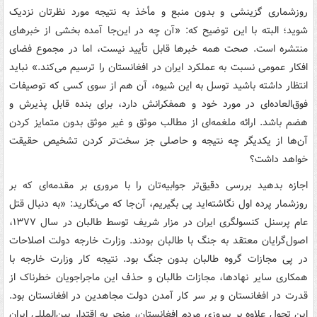
روزشماری گزینشی و بدون منبع و مأخذ به نتیجه مورد نظرتان نزدیک
شوید؛ البته با این توضیح که: «آن چه در این‌جا آمده بخشی از خبرهای
منتشره است. صحت همه خبرها قابل تأیید نیست، اما در مجموع فضای
افکار عمومی نسبت به عملکرد ایران در افغانستان را ترسیم می‌کند.» نباید
انتظار داشته باشید توسل به این شیوه، آن هم از سوی کسی که توصیفات
فوق‌العاده‌ای در مورد خود و همفکرانش دارد، برای بنده قابل پذیرش و
هضم باشد. ارائه ملغمه‌ای از مطالب موثق و غیر موثق بدون متمایز کردن
آن‌ها از یکدیگر چه نتیجه و حاصلی جز سخت‌تر کردن تشخیص حقیقت
خواهد داشت؟
اجازه بدهید بررسی دقیق‌تر جوابیه‌تان را با مروری بر مقدمه‌ای که بر
روزشمار پرده اول نگاشته‌اید پی بگیریم، آن‌جا که می‌نگارید: «به دنبال قتل
عام پرسنل کنسولگری ایران در مزار شریف توسط طالبان در سال ۱۳۷۷،
اصول‌گرایان معتقد به جنگ با طالبان بودند. وزارت خارجه دولت اصلاحات
در پی مجازات گروه طالبان بدون جنگ بود. نتیجه کار وزارت خارجه با
همکاری سایر نهادها، مجازات طالبان و حذف این ماجراجویان خطرناک از
قدرت در افغانستان و بر سر کار آمدن دولت مجاهدین در افغانستان بود.
این تحول علاوه بر پیروزی مردم افغانستان، منجر به اقتدار بین‌المللی ایران