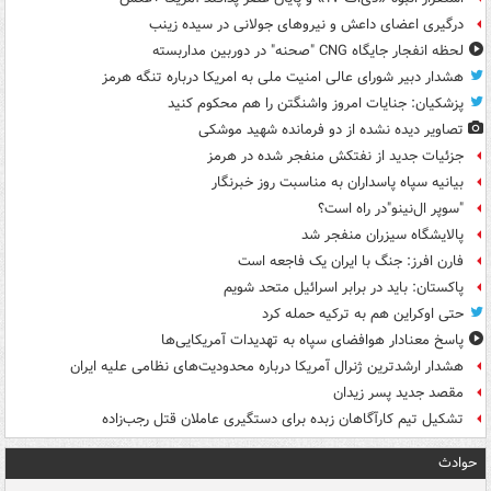
درگیری اعضای داعش و نیروهای جولانی در سیده زینب
لحظه انفجار جایگاه CNG "صحنه" در دوربین مداربسته
هشدار دبیر شورای عالی امنیت ملی به امریکا درباره تنگه هرمز
پزشکیان: جنایات امروز واشنگتن را هم محکوم کنید
تصاویر دیده‌ نشده از دو فرمانده شهید موشکی
جزئیات جدید از نفتکش منفجر شده در هرمز
بیانیه سپاه پاسداران به مناسبت روز خبرنگار
"سوپر ال‌نینو"در راه است؟
پالایشگاه سیزران منفجر شد
فارن افرز: جنگ با ایران یک فاجعه است
پاکستان: باید در برابر اسرائیل متحد شویم
حتی اوکراین هم به ترکیه حمله کرد
پاسخ معنادار هوافضای سپاه به تهدیدات آمریکایی‌ها
هشدار ارشدترین ژنرال آمریکا درباره محدودیت‌های نظامی علیه ایران
مقصد جدید پسر زیدان
تشکیل تیم کارآگاهان زبده برای دستگیری عاملان قتل رجب‌زاده
حوادث