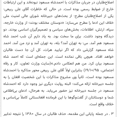
اصلاح‌طلبان در جریان مذاکرات با احمدشاه مسعود نبوده‌اند و این ارتباطات
خارج از ضوابط رسمی بوده است. در حالی که خاطرات آقای علی ربیعی-
یکی از اصلاح‌طلبان مطرح- از بحث‌های دبیرخانه شورای عالی امنیت ملی
خلاف این ادعا را مطرح می‌سازد: «دوستان مختلف بودند؛ از وزارت خارجه،
سپاه، ارتش، اطلاعات، بخش‌های سیاسی و تصمیم‌گیران اساسی بودند. دو
دیدگاه وجود داشت. برای ما سخت بود. به یاد دارم آن شب احمد شاه
مسعود هم آمد. س- به تهران آمد؟ بله، به تهران آمد و نزد من آمد. احمد
شاه مسعود گزارشی داد که اگر نیایید هرات، کل آن‌ جا دست طالبان
خواهد افتاد. هیچی باقی نمانده است. این جمله‌ای است که احمد شاه
مسعود بیان کرد. من هم انعکاس دادم.»(سایت وزارت تعاون، کار و رفاه
اجتماعی، ۱۹/۱۰/۹۵) بنابراین اولاً آقای علی ربیعی محور مذاکره با احمدشاه
مسعود بوده است، ثانیاً وی مشروح مذاکرات با این شخصیت افغان را به
جلسه دبیرخانه ارائه می‌کند؛ البته روایت دیگری نیز وجود دارد که احمدشاه
مسعود در جلسه دبیرخانه نیز حضور می‌یابد. به هرحال، ادعای بی‌اطلاعی
شما و دوستانتان از گفت‌وگوها با این فرمانده افغانستانی کاملاً بی‌اساس و
خلاف واقع است.
۳ ـ در جمله پایانی این مقدمه، حذف طالبان در سال ۱۳۸۰ را نتیجه تدابیر