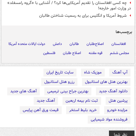
چه کسی افغانستان را تقدیم آمریکایی‌ها کرد؟ / آشنایی با «گروه رامسفلد»
در وزارت امور خارجه!
شروط آمریکا و انگلیس برای به رسمیت شناختن طالبان
برچسب‌ها
افغانستان
اصلاح‌طلبان
طالبان
داعش
دولت ایالات متحده آمریکا
مجلس ششم
قوه مقننه
اصلاح طلبان
فلسطین
آپ آهنگ
موزیک شاه
سایت تاریخ ایران
بهترین هتل های استانبول
رزرو هتل استانبول
دانلود آهنگ جدید
بهترین جراح بینی ترمیمی
آهنگ های جدید
پرشین هتل
ثبت نام بیمه اربعین
آهنگ جدید
مزایده خودرو
خرید بلیط استخر
قیمت ورق آهن پرایس
فروشنده مواد شیمیایی
نظر شما