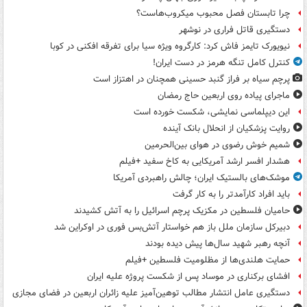
چرا تابستان فصل محبوب میکروب‌هاست؟
دستگیری قاتل فراری در نوشهر
نیویورک تایمز فاش کرد: کارگروه ویژه سیا برای تفرقه افکنی در کوبا
کنترل کامل تنگه هرمز در دست ایران!
پرچم سیاه بر فراز گنبد حسینی همچنان در اهتزاز است
ماجرای پیاده روی اربعین حاج رمضان
این دیپلماسی نمایشی، شکست خورده است
روایت پزشکیان از انحلال بانک آینده
شمیم خوش رضوی در هوای بین‌الحرمین
هشدار افسر ارشد آمریکایی به کاخ سفید +فیلم
موشک‌های بالستیک ایران؛ چالش راهبردی آمریکا
باید افراد کارآمدتر را به کار گرفت
حامیان فلسطین در مکزیک پرچم اسرائیل را به آتش کشیدند
دبیرکل سازمان ملل باز هم خواستار آتش‌بس فوری در اوکراین شد
آنچه رهبر شهید سال‌ها پیش دیده بودند
حمایت هلندی‌ها از مظلومیت فلسطین +فیلم
افشای برکناری در موساد پس از شکست پروژه علیه ایران
دستگیری عامل انتشار مطالب توهین‌آمیز علیه زائران اربعین در فضای مجازی