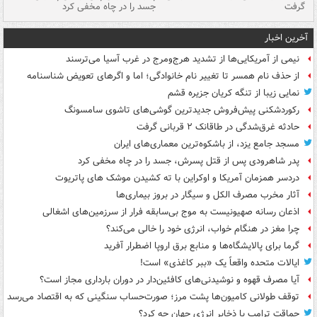
گرفت
جسد را در چاه مخفی کرد
آخرین اخبار
نیمی از آمریکایی‌ها از تشدید هرج‌ومرج در غرب آسیا می‌ترسند
از حذف نام همسر تا تغییر نام خانوادگی؛ اما و اگرهای تعویض شناسنامه
نمایی زیبا از تنگه کریان جزیره قشم
رکوردشکنی پیش‌فروش جدیدترین گوشی‌های تاشوی سامسونگ
حادثه غرق‌شدگی در طاقانک ۲ قربانی گرفت
مسجد جامع یزد، از باشکوه‌ترین معماری‌های ایران
پدر شاهرودی پس از قتل پسرش، جسد را در چاه مخفی کرد
دردسر همزمان آمریکا و اوکراین با ته کشیدن موشک های پاتریوت
آثار مخرب مصرف الکل و سیگار در بروز بیماری‌ها
اذعان رسانه صهیونیست به موج بی‌سابقه فرار از سرزمین‌های اشغالی
چرا مغز در هنگام خواب، انرژی خود را خالی می‌کند؟
گرما برای پالایشگاه‌ها و منابع برق اروپا اضطرار آفرید
ایالات متحده واقعاً یک «ببر کاغذی» است!
آیا مصرف قهوه و نوشیدنی‌های کافئین‌دار در دوران بارداری مجاز است؟
توقف طولانی کامیون‌ها پشت مرز؛ صورت‌حساب سنگینی که به اقتصاد می‌رسد
حماقت ترامپ با ذخایر انرژی جهان چه کرد؟