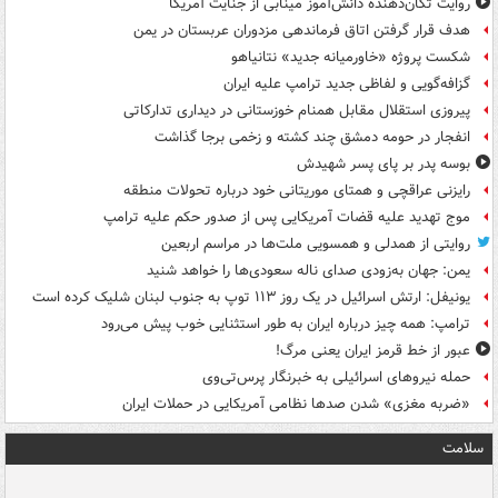
روایت تکان‌دهنده دانش‌آموز مینابی از جنایت آمریکا
هدف قرار گرفتن اتاق‌ فرماندهی مزدوران عربستان در یمن
شکست پروژه «خاورمیانه جدید» نتانیاهو
گزافه‌گویی و لفاظی جدید ترامپ علیه ایران
پیروزی استقلال مقابل همنام خوزستانی در دیداری تدارکاتی
انفجار در حومه دمشق چند کشته و زخمی برجا گذاشت
بوسه‌ پدر بر پای پسر شهیدش
رایزنی عراقچی و همتای موریتانی خود درباره تحولات منطقه
موج تهدید علیه قضات آمریکایی پس از صدور حکم علیه ترامپ
روایتی از همدلی و همسویی ملت‌ها در مراسم اربعین
یمن: جهان به‌زودی صدای ناله سعودی‌ها را خواهد شنید
یونیفل: ارتش اسرائیل در یک روز ۱۱۳ توپ به جنوب لبنان شلیک کرده است
ترامپ: همه چیز درباره ایران به طور استثنایی خوب پیش می‌رود
عبور از خط قرمز ایران یعنی مرگ!
حمله نیروهای اسرائیلی به خبرنگار پرس‌تی‌وی
«ضربه مغزی» شدن صدها نظامی آمریکایی در حملات ایران
سلامت