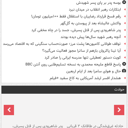
بوسه‌ پدر بر پای پسر شهیدش
ابتکارات رهبر انقلاب در میدان نبرد
رقم فسخ قرارداد رضاییان با استقلال فقط ۱۰۰میلیون تومان!
واکنش عالیشاه بعد از پیوستن به گل‌گهر
پدر شاهرودی پس از قتل پسرش، جسد را در چاه مخفی کرد
آنچه رهبر شهید سال‌ها پیش دیده بودند
توقف طولانی کامیون‌ها پشت مرز؛ صورت‌حساب سنگینی که به اقتصاد می‌رسد
آیا تینا پاکروان بازهم از ساترا مجوز فعالیت می‌گیرد؟
کویت دستور تعطیلی تنها مدرسه ایرانی را صادر کرد
پاسخ قاطع ملیحه محمدی به نسخه تسلیم‌طلبی روی آنتن BBC
حال و هوای سامرا بعد از ایام اربعین
هشدار افسر ارشد آمریکایی به کاخ سفید +فیلم
حوادث
شته
حادثه غرق‌شدگی در طاقانک ۲ قربانی
پدر شاهرودی پس از قتل پسرش،
دس