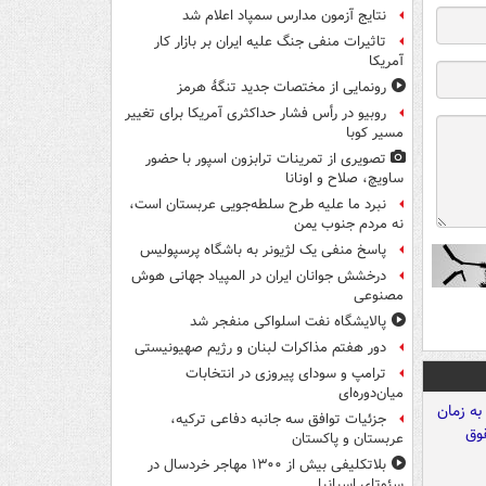
نتایج آزمون مدارس سمپاد اعلام شد
تاثیرات منفی جنگ علیه ایران بر بازار کار
آمریکا
رونمایی از مختصات جدید تنگۀ هرمز
روبیو در رأس فشار حداکثری آمریکا برای تغییر
مسیر کوبا
تصویری از تمرینات ترابزون اسپور با حضور
ساویچ، صلاح و اونانا
نبرد ما علیه طرح سلطه‌جویی عربستان است،
نه مردم جنوب یمن
پاسخ منفی یک لژیونر به باشگاه پرسپولیس
درخشش جوانان ایران در المپیاد جهانی هوش
مصنوعی
پالایشگاه نفت اسلواکی منفجر شد
دور هفتم مذاکرات لبنان و رژیم صهیونیستی
ترامپ و سودای پیروزی در انتخابات
میان‌دوره‌ای
جزئیات توافق سه جانبه دفاعی ترکیه،
عربستان و پاکستان
بلاتکلیفی بیش از ۱۳۰۰ مهاجر خردسال در
سئوتای اسپانیا