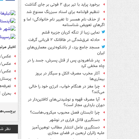
برخورد پراید با تیر برق ۲ فوتی بر جای گذاشت
تنظیم قولنامه برای اسناد سبزرنگ ممنوع شد
از حذف نام همسر تا تغییر نام خانوادگی؛ اما و
اگرهای تعویض شناسنامه
نمایی زیبا از تنگه کریان جزیره قشم
حادثه غرق‌شدگی در طاقانک ۲ قربانی گرفت
اخبار مرتب
مسجد جامع یزد، از باشکوه‌ترین معماری‌های
ایران
عکس/ ن
پدر شاهرودی پس از قتل پسرش، جسد را در
عکس/ ا
چاه مخفی کرد
عکس/ ا
آثار مخرب مصرف الکل و سیگار در بروز
پرستاری
بیماری‌ها
تعرفه‌ه
چرا مغز در هنگام خواب، انرژی خود را خالی
می‌کند؟
بحران ک
آیا مصرف قهوه و نوشیدنی‌های کافئین‌دار در
دوران بارداری مجاز است؟
برچسب‌ها
چرا تابستان فصل محبوب میکروب‌هاست؟
دستگیری قاتل فراری در نوشهر
دستگیری عامل انتشار مطالب توهین‌آمیز
نظر شم
علیه زائران اربعین در فضای مجازی