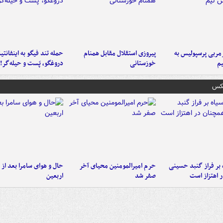
ربی پرسپولیس به
پیروزی استقلال مقابل همنام
حمله تند فیگو به اینفانتین
م
خوزستانی
دروغگو، پَست‌ و حیله‌گر!
عکس
 بر فراز گنبد حسینی
حرم امیرالمومنین محیای آخر
حال و هوای سامرا بعد از ا
 اهتزاز است
صفر شد
اربعین