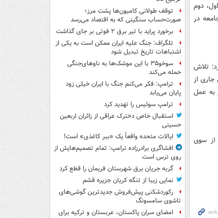
ول، دوم
توقف طولانی کامیون‌ها پشت مرز؛
امعه در
صورت‌حساب سنگینی که به اقتصاد می‌رسد
برخورد پراید با تیر برق ۲ فوتی بر جای گذاشت
تلگراف: جنگ علیه ایران ممکن است به یکی از
اشتباهات تاریخ تبدیل شود
سوخو۳۵ با این موشک‌ها به ناوهای‌جنگی
د: تلاش
حمله می‌کند
 جاری از
ترامپ: فکر می‌کنم جنگ با ایران خیلی زود
 تقدیر به عمل
پایان می‌یابد
ترامپ سوئیس را تهدید کرد
استقبال خاص دخترک عراقی از زائران اربعین
حسینی
ایالات متحده واقعاً یک «ببر کاغذی» است!
 از سوی
افشاگری برادرزاده ترامپ: تمام تصمیم‌هایش از
روی ترس است
گربه جریان برق شهرستان فریمان را قطع کرد
نمایی زیبا از تنگه کریان جزیره قشم
رکوردشکنی پیش‌فروش جدیدترین گوشی‌های
تاشوی سامسونگ
امضای سران پاکستان، عربستان و ترکیه برای