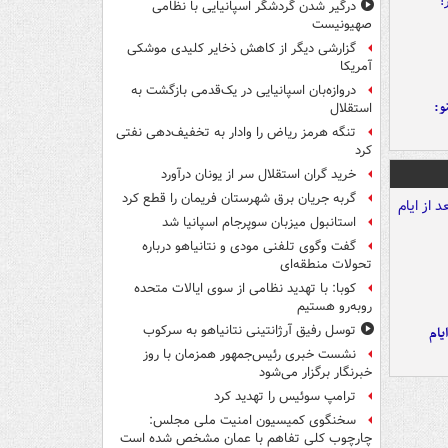
درگیر شدن گردشگر اسپانیایی با نظامی
صهیونیست
گزارشی دیگر از کاهش ذخایر کلیدی موشکی
آمریکا
دروازه‌بان اسپانیایی در یک‌قدمی بازگشت به
و:
استقلال
تنگه هرمز ریاض را وادار به تخفیف‌دهی نفتی
کرد
خرید گران استقلال سر از یونان درآورد
گربه جریان برق شهرستان فریمان را قطع کرد
استانبول میزبان سوپرجام اسپانیا شد
گفت وگوی تلفنی مودی و نتانیاهو درباره
تحولات منطقه‌ای
کوبا: با تهدید نظامی از سوی ایالات متحده
روبه‌رو هستیم
توسل رفیق آرژانتینی نتانیاهو به سرکوب
یام
نشست خبری رئیس‌جمهور همزمان با روز
خبرنگار برگزار می‌شود
ترامپ سوئیس را تهدید کرد
سخنگوی کمیسیون امنیت ملی مجلس:
چارچوب کلی تفاهم با عمان مشخص شده است