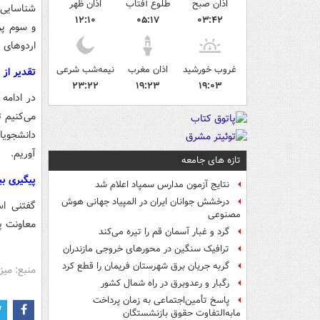
اذان صبح
طلوع آفتاب
اذان ظهر
شناسایی 
۱۲:۱۰
۰۵:۱۷
۰۳:۴۲
و سوم پر
اردوهای 
غروب خورشید
اذان مغرب
نیمه‌شب شرعی
تقدیر از 
۲۳:۲۲
۱۹:۲۳
۱۹:۰۳
در ادامه
می‌کنیم ت
آوریم.
تازه های جامعه
پیگیری ب
نتایج آزمون مدارس سمپاد اعلام شد
درخشش جوانان ایران در المپیاد جهانی هوش
گفتنی اس
مصنوعی
معاونت پ
گرد و غبار آسمان قم را تیره می‌کند
ترافیک سنگین در محورهای خروجی مازندران
گربه جریان برق شهرستان فریمان را قطع کرد
منبع: میز
رگبار و رعدوبرق در راه شمال کشور
پاسخ تأمین‌اجتماعی به زمان پرداخت
مابه‌التفاوت حقوق بازنشستگان