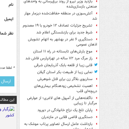
بازدید وزیر نیرو از روند برق‌رسانی به واحدهای
نام
صنعتی بازسازی‌شده
آتش‌سوزی در منطقه حفاظت‌شده دیزمار مهار
ایمیل
شد
تشریح جزئیات تصادف ۱۲ خودرو با ۱۹ مصدوم
شرط جدید برای بازنشستگی اعلام شد
نظر شما 
دستگیری ۶ نفر در بهشهر به اتهام تشویش
اذهان عمومی
موج بارش‌های تابستانه در راه ۱۱ استان
راز مرگ مرد ۷۲ ساله در تهرانپارس فاش شد
قابی زیبا از قلعه بابک آذربایجان شرقی
*
لطفا عدد م
نمایی زیبا از طبیعت بکر استان گیلان
سناریوی بلاگر زن برای قتل شوهرش
اهمیت تشخیص زودهنگام بیماری‌های
دریچه‌ای قلب
ناگفته‌هایی از آمپول های لاغری؛ از عوارض
این مطالب
مرگبار تا زیبایی
پایان تلخ یک نزاع خانوادگی در دورود
دستگیری قاضی قلابی در مازندران
بازداشت عامل ارسال تصاویر پرتاب موشک به