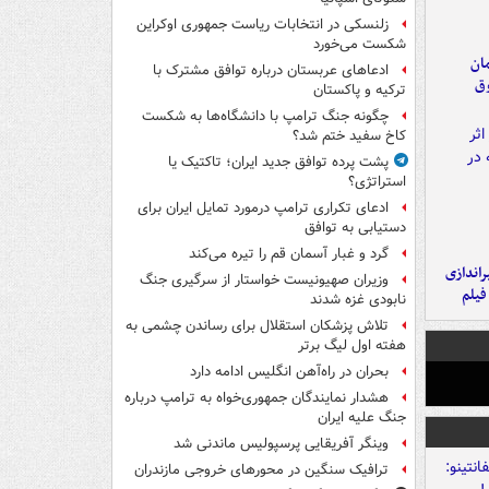
زلنسکی در انتخابات ریاست جمهوری اوکراین
شکست می‌خورد
مان
ادعاهای عربستان درباره توافق مشترک با
وق
ترکیه و پاکستان
چگونه جنگ ترامپ با دانشگاه‌ها به شکست
کاخ سفید ختم شد؟
پشت پرده توافق جدید ایران؛ تاکتیک یا
استراتژی؟
ادعای تکراری ترامپ درمورد تمایل ایران برای
دستیابی به توافق
گرد و غبار آسمان قم را تیره می‌کند
یراندازی
وزیران صهیونیست خواستار از سرگیری جنگ
فیلم
نابودی غزه شدند
تلاش پزشکان استقلال برای رساندن چشمی به
هفته اول لیگ برتر
بحران در راه‌آهن انگلیس ادامه دارد
هشدار نمایندگان جمهوری‌خواه به ترامپ درباره
جنگ علیه ایران
وینگر آفریقایی پرسپولیس ماندنی شد
ترافیک سنگین در محورهای خروجی مازندران