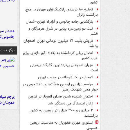
کشور
تخلیه ۸۰ درصدی پارکینگ‌های مهران در موج
بازگشت زائران
بازگشایی جاده چالوس و آزادراه تهران–شمال
ثبت دو زمین‌لرزه پیاپی در شرق هرمزگان و
هشدار سرم
قشم
جاسوس تی
فروش بلیت ۲۱ میلیون تومانی تهران_اصفهان
رد شد
برگزیده 
اتصال ریلی کرمانشاه به بغداد افق تازه‌ای برای
غرب کشور
مهران همچنان پرترددترین گذرگاه اربعینی
است
انفجار در یک کارخانه در جنوب تهران
مراسم عزاداری اربعینِ هیأت‌های دانشجویی در
جوار محل شهادت رهبر
پرچم سیاه
احتمال شنیده شدن صدای انفجار در قزوین
همچنان در
اراذل اینستاگرامی دستگیر شد
۲ میلیون و ۳۰۰ هزار زائر اربعین به کشور
بازگشتند
استوری مهران غفوریان به مناسبت اربعین
حسینی