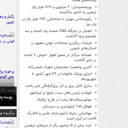
رسانه‌های معاند
پورجمشیدیان: ۲ میلیون و ۸۲۸ هزار زائر
اربعین به کشور بازگشتند
رگبار و رع
رکوردشکنی مهران با جابه‌جایی ۲۶۶ هزار زائر در
کشور
یک روز
انفجار در جایگاه CNG صحنه یک کشته و سه
مصدوم برجا گذاشت
جزئیات برگزاری امتحانات نهایی معوق در
استان‌های جنوبی
تصادف مرگبار در محور اهواز–شوش ۲ کشته
بر جای گذاشت
آخرین وضعیت مصدومان شهرک شمس‌آباد
اجرای پزشک خانواده در ۶۴ شهر کشور تا
جای گذا
شهریورماه
سارق کابل برق بر اثر برق‌گرفتگی جان باخت
فیلم برگزی
شهادت پلیس اهل سنت بلوچ در ایرانشهر
بوسه‌ پ
موتورسیکلت‌ها پشت درِ طرح ترافیک
طوفان ۱۱۵ کیلومتری در سیستان
برگزیده و
مهاجرانی: شرط تداوم یارانه نقدی و کالابرگ
اقامت در ایران است
تردد بیش از ۵ میلیون زائر از مرزهای اربعینی