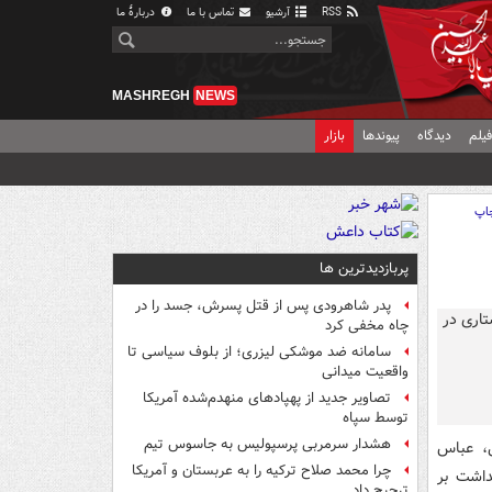
RSS
آرشیو
تماس با ما
دربارهٔ ما
MASHREGH
NEWS
یلم
دیدگاه
پیوندها
بازار
اپ
پربازدیدترین ها
پدر شاهرودی پس از قتل پسرش، جسد را در
چاه مخفی کرد
سامانه ضد موشکی لیزری؛ از بلوف سیاسی تا
واقعیت میدانی
تصاویر جدید از پهپادهای منهدم‌شده آمریکا
توسط سپاه
هشدار سرمربی پرسپولیس به جاسوس تیم
ی، عباس
چرا محمد صلاح ترکیه را به عربستان و آمریکا
داشت بر
ترجیح داد