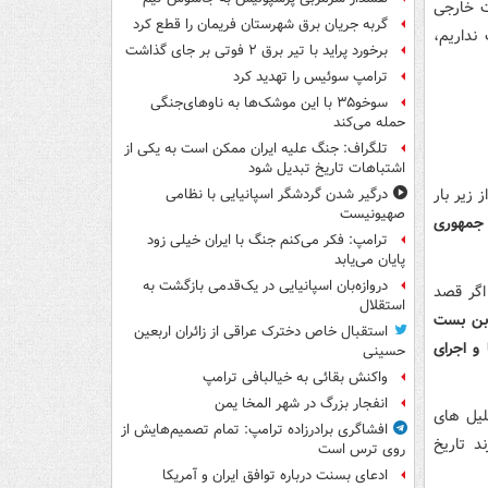
ت خارجی
گربه جریان برق شهرستان فریمان را قطع کرد
نداریم،
برخورد پراید با تیر برق ۲ فوتی بر جای گذاشت
ترامپ سوئیس را تهدید کرد
سوخو۳۵ با این موشک‌ها به ناوهای‌جنگی
حمله می‌کند
تلگراف: جنگ علیه ایران ممکن است به یکی از
اشتباهات تاریخ تبدیل شود
 زیر بار
درگیر شدن گردشگر اسپانیایی با نظامی
صهیونیست
جمهوری
ترامپ: فکر می‌کنم جنگ با ایران خیلی زود
پایان می‌یابد
دروازه‌بان اسپانیایی در یک‌قدمی بازگشت به
اگر قصد
استقلال
بن بست
استقبال خاص دخترک عراقی از زائران اربعین
و اجرای
حسینی
واکنش بقائی به خیالبافی ترامپ
انفجار بزرگ در شهر المخا یمن
حلیل های
افشاگری برادرزاده ترامپ: تمام تصمیم‌هایش از
د تاریخ
روی ترس است
ادعای بسنت درباره توافق ایران و آمریکا