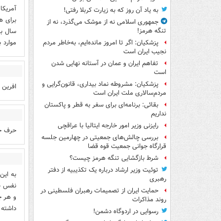
آمریکا
به یاد آن روز که به زیارت کربلا رفتی!
برای ه
جمهوری اسلامی نه از موشک می‌گذرد، نه از
سال به
تنگه هرمز!
موارد 
پزشکیان: اگر تا امروز مانده‌ایم، به‌خاطر مردم
نجیب ایران است
تفاهم ایران و عمان در آستانه نهایی شدن
است
پزشکیان: مشروطه نماد بیداری، قانون‌گرایی و
افرین
مردم‌سالاری ملت ایران است
بقائی: برنامه‌ای برای سفر به قطر و پاکستان
نداریم
رایزنی وزیر امور خارجه ایتالیا با عراقچی
حرف ح
بررسی چالش‌های جمعیتی در چهارمین جلسه
قرارگاه جوانی جمعیت قوه قضا
شرط بازگشایی تنگه هرمز چیست؟
توئیت وزیر ارشاد درباره یک تکذیبیه از دفتر
به این
رهبری
نفس با
حمایت ایران از تصمیمات رهبران فلسطینی در
و هر ج
روند مذاکرات
داشته 
رسوایی در اردوگاه دشمن!