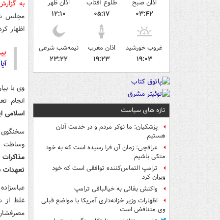
اذان صبح
طلوع آفتاب
اذان ظهر
به گزار
۱۲:۱۰
۰۵:۱۷
۰۳:۴۲
مجلس شور
اظهار کر
غروب خورشید
اذان مغرب
نیمه‌شب شرعی
بیش
۲۳:۲۲
۱۹:۲۳
۱۹:۰۳
آیا
وی با بیا
انجام تع
تازه های سیاست
اسلامی ا
پزشکیان: ما نوکر مردم و در خدمت آنان
سخنگوی ک
هستیم
وساطت یا میان
عراقچی: زمان آن فرا رسیده است که به خود
مذاکرات 
متکی باشیم
ترامپ التماس‌کننده توافقی است که خود
تعهدات ب
ویران کرد
عباسزاده 
واکنش بقائی به خیالبافی ترامپ
غلط از ش
اظهارات وزیر خزانه‌داری آمریکا با مواضع قبلی
وی متناقض است
مصرفشان