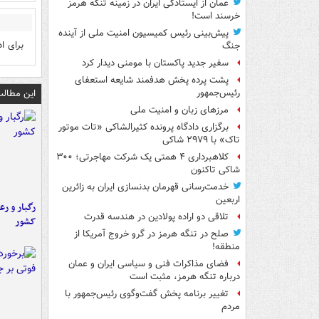
عمان از ایستادگی ایران در زمینه تنگه هرمز
خرسند است!
پیش‌بینی رئیس کمیسیون امنیت ملی از آینده
برای ا
جنگ
سفیر جدید پاکستان با مومنی دیدار کرد
پشت پرده پخش هدفمند شایعه استعفای
این مطالب
رئیس‌جمهور
مرزهای زبان و امنیت ملی
برگزاری دادگاه پرونده کثیرالشاکی «تات موتور
تاک» با ۲۹۷۹ شاکی
کلاهبرداری ۴ همتی یک شرکت مهاجرتی؛ ۳۰۰
شاکی تاکنون
خدمت‌رسانی قهرمان بدنسازی ایران به زائرین
اربعین
رگبار و رع
تلاقی دو اراده پولادین در هندسه قدرت
کشور
صلح در تنگه هرمز در گرو خروج آمریکا از
منطقه!
فضای مذاکرات فنی و سیاسی ایران و عمان
درباره تنگه هرمز، مثبت است
تغییر برنامه پخش گفت‌وگوی رئیس‌جمهور با
مردم