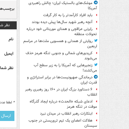
موشک‌های بالستیک ایران؛ چالش راهبردی
آمریکا
برچسب‌ها
باید افراد کارآمدتر را به کار گرفت
آنچه رهبر شهید سال‌ها پیش دیده بودند
نظر شم
رایزنی عراقچی و همتای موریتانی خود درباره
تحولات منطقه
نام
روایتی از همدلی و همسویی ملت‌ها در مراسم
اربعین
ایمیل
کریدورهای شمالی و جنوبی تنگه هرمز حذف
می‌شوند
زنجیرهایی که آمریکا را به زیر سطح آب
نظر شما 
می‌کشند!
درماندگی صهیونیست‌ها در برابر استراتژی و
قدرت ایران
۶ دستاورد بزرگ ایران در ۱۶۰ روز رهبری رهبر
انقلاب
ادعای شبکه «الحدث» درباره ایجاد گذرگاه
*
لطفا عدد م
موقت در تنگه هرمز
ابتکارات رهبر انقلاب در میدان نبرد
هلاکت اعضای یک تیم تروریستی در جنوب
سیستان