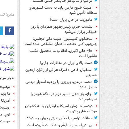
ترامپ و نتانیاهو جنایتکار جنگی هستند!
امنیت خلیج فارس باید به دست کشورهای
منطقه تأمین شود
منبع: تس
ماموریت در حال پایان است!
نشست خبری رئیس‌جمهور همزمان با روز
خبرنگار برگزار می‌شود
سخنگوی کمیسیون امنیت ملی مجلس:
چارچوب کلی تفاهم با عمان مشخص شده است
حاج علی اکبری: انقلاب ما محصول مکتب
عاشورا است
دست بالای ایران در مذاکرات جاری!
استقبال خاص دخترک عراقی از زائران اربعین
حسینی
اخبار مرتب
محمد مرندی: پیروزی با روحیه استوار مردمی
توضیحا
حاصل شده
ما باید
اجازه باز شدن مسیر دوم در تنگه هرمز را
نخواهیم داد
آمریکا
دردسر همزمان آمریکا و اوکراین با ته کشیدن
روسیه: 
موشک های پاتریوت
توپ مذ
حماقت ترامپ با ذخایر انرژی جهان چه کرد؟
خواسته‌
این دیپلماسی نمایشی، شکست خورده است