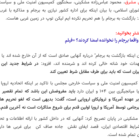
ش مشرق
، محمود عباس‌زاده مشکینی، سخنگوی کمیسیون امنیت ملی و سیاس
ای اسلامی، با بیان اینکه برای اداره کشور نیازی به برجام و مذاکره با غرب 
د: بازگشت به برجام را هم تحریم نکرده ایم لیکن توپ در زمین غربی هاست.
تر بخوانید:
 واقعا
برجام
را نخوانده امضا کردند؟ +فیلم
ن اینکه بازگشت به برجام" درباره آنهایی صادق است که از آن خارج شده اند یا از
هدات خود شانه خالی کرده اند و شرمنده اند، افزود:
در شرایط جدید این 
یران است که باید برای طرف مقابل شرط تعیین کند
میسیون امنیت ملی و سیاست خارجی مجلس با تاکید بر اینکه اتحادیه اروپا 
جیگری بین ۴+۱ و ایران دارد
باید مفروضش این باشد که تمام تقصیر 
بر عهده آمریکا و تروئیکای اروپایی است، گفت: بدیهی است که لغو تحریم ها 
رجامی توسط آمریکا و اروپا اولین قدم برای شروع مذاکرات است نه آخرین قدم.
‌مشکینی در پایان تصریح کرد: آنهایی که در داخل کشور با ارائه اطلاعات و ت
رایط اقتصادی ایران، قصد ایفای نقش جاده صاف کن برای غربی ها دارن
 تمام شده است.