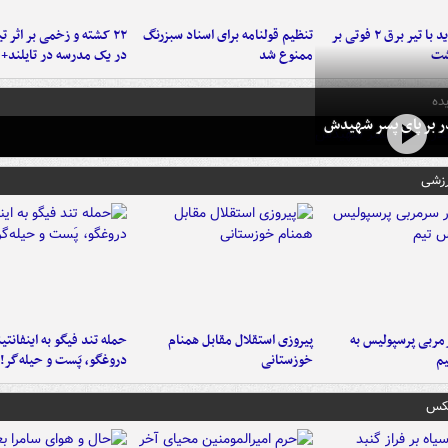
برخورد پراید با تیر برق ۲ فوتی بر
تنظیم قولنامه برای اسناد سبزرنگ
۲۲ کشته و زخمی بر اثر ت
شت
ممنوع شد
در یک مدرسه در تایلند+ 
ده
در بر پای پسر شهیدش
رزشی
ربی پرسپولیس به
پیروزی استقلال مقابل همنام
حمله تند فیگو به اینفانتین
م
خوزستانی
دروغگو، پَست‌ و حیله‌گر!
عکس