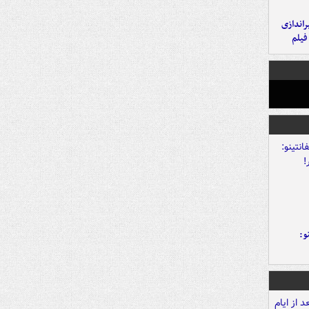
یراندازی
فیلم
و: