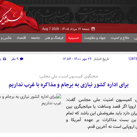
جمعه ۱۶ مرداد ۱۴۰۵ -
Aug 7 2026
ی
دفاع و امنیت
جهاد و مقاومت
حسینیه
فرهنگ و هنر
جامعه
اقتصاد
عکس و ف
1287
تاریخ انتشار:
۲۶ مهر ۱۴۰۰ - ۱۲:۵۴
۹ نظر
چ
سخنگوی کمیسیون امنیت ملی مجلس:
برای اداره کشور نیازی به برجام و مذاکره با غرب نداریم
 کمیسیون امنیت ملی مجلس گفت:
 اروپا اگر قصد وساطت یا میانجیگری بین
و ایران دارد باید مفروضش این باشد که تمام
بن بست مذاکرات بر عهده آمریکا و
ی اروپایی است نه آخرین قدم.