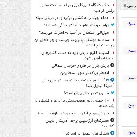
حکم دادگاه آمریکا برای توقف ساخت سالن
بررسی: 0
رقص ترامپ
حمله پهپادی به کشتی ترکیه‌ای در دریای سیاه
پاسخ
ترامپ و نتانیاهو جنایتکار جنگی هستند!
میزبانی استقلال در آسیا به امارات می‌رسد؟
سامانه موشکی پاتریوت چیست و چرا ذخایر آن
رو به اتمام است؟
پاسخ
امنیت خلیج فارس باید به دست کشورهای
منطقه تأمین شود
بارش باران در فاروج خراسان شمالی
انفجار بزرگ در شهر المخا یمن
پاسخ
تنگه هرمز به نماد یک تحقیر تاریخی برای
آمریکا تبدیل شد!
ماموریت در حال پایان است!
۲۰ حمله رژیم صهیونیستی به درعا و قنیطره در
پاسخ
یک هفته
خیزش مردم لبنان علیه دولت سازشکار و خائن
معترضان آرژانتینی پرچم آمریکا را پایین
کشیدند
پاسخ
شکاف‌های عمیق در اسرائیل!