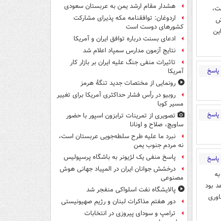
هشدار مقام ارشد یمن به عربستان سعودی
ست،
اردوغان: توافقنامه مکه پذیرای مشارکت
ش
کشورهای دوست است
ین
ادعای بسنت درباره توافق ایران و آمریکا
نتایج آزمون مدارس سمپاد اعلام شد
تاثیرات منفی جنگ علیه ایران بر بازار کار
پاسخ
آمریکا
رونمایی از مختصات جدید تنگۀ هرمز
روبیو در رأس فشار حداکثری آمریکا برای تغییر
مسیر کوبا
پاسخ
تصویری از تمرینات ترابزون اسپور با حضور
ساویچ، صلاح و اونانا
نبرد ما علیه طرح سلطه‌جویی عربستان است،
نه مردم جنوب یمن
پاسخ منفی یک لژیونر به باشگاه پرسپولیس
پاسخ
درخشش جوانان ایران در المپیاد جهانی هوش
به
مصنوعی
د بود
پالایشگاه نفت اسلواکی منفجر شد
اوری
دور هفتم مذاکرات لبنان و رژیم صهیونیستی
ترامپ و سودای پیروزی در انتخابات