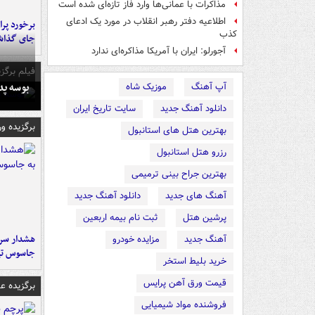
مذاکرات با عمانی‌ها وارد فاز تازه‌ای شده است
اطلاعیه دفتر رهبر انقلاب در مورد یک ادعای
کذب
جای گذا
آجورلو: ایران با آمریکا مذاکره‌ای ندارد
فیلم برگزی
بوسه‌ پ
آپ آهنگ
موزیک شاه
دانلود آهنگ جدید
سایت تاریخ ایران
برگزیده و
بهترین هتل های استانبول
رزرو هتل استانبول
بهترین جراح بینی ترمیمی
آهنگ های جدید
دانلود آهنگ جدید
پرشین هتل
ثبت نام بیمه اربعین
هشدار سرم
آهنگ جدید
مزایده خودرو
جاسوس تی
خرید بلیط استخر
قیمت ورق آهن پرایس
برگزیده 
فروشنده مواد شیمیایی