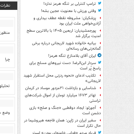
ترامپ کنترلی بر تنگه هرمز ندارد!
نظرات
وقتی ورزش با معنویت عجین بشه!
پزشکیان: مشروطه نقطه عطف بیداری و
آزادی‌خواهی ملت ایران بود
پورجمشیدیان: اربعین ۱۴۰۵ با بالاترین سطح
منظورت
امنیت برگزار شد
بیانیه خانواده شهید لاریجانی درباره برخی
گمانه‌زنی‌های رسانه‌ای
ایران آقای بلامنازع تنگه هرمز!
چرا
سردار ابن‌الرضا: دست نیروهای مسلح برای
پاسخ پُر است
تکذیب ادعای «نحوه ردزنی محل استقرار شهید
لاریجانی»
تحلیله
شناسایی و بازداشت ۲۱مزدور موساد در کرمان
تهاتر ۱۶۷۳ میلیارد تومان از اموال شرکت‌های
تراستی
آجورلو: ایجاد دوقطبی «جنگ و صلح‌» بازی
وضع مع
دشمن است
سفیر ایران در ژاپن: همان فاجعه هیروشیما در
حال تکرار است
فریاد مردم «فدایی خامنه‌ای بودن» است