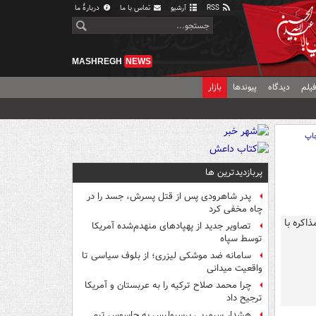
RSS
آرشیو
تماس با ما
دربارهٔ ما
MASHREGH
NEWS
یلم
دیدگاه
پیوندها
بازار
اپ
پربازدیدترین ها
پدر شاهرودی پس از قتل پسرش، جسد را در
چاه مخفی کرد
تصاویر جدید از پهپادهای منهدم‌شده آمریکا
توسط سپاه
سامانه ضد موشکی لیزری؛ از بلوف سیاسی تا
واقعیت میدانی
چرا محمد صلاح ترکیه را به عربستان و آمریکا
ترجیح داد
هشدار سرمربی پرسپولیس به جاسوس تیم