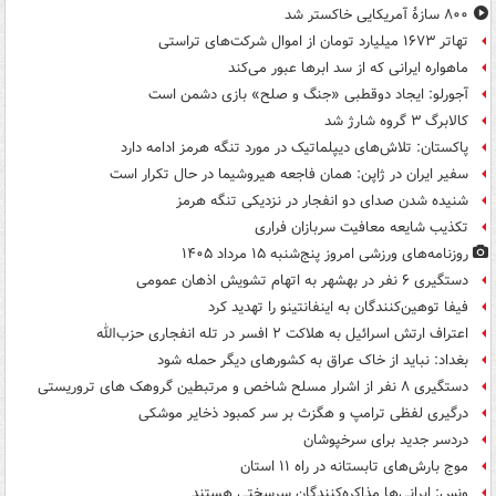
۸۰۰ سازۀ آمریکایی خاکستر شد
تهاتر ۱۶۷۳ میلیارد تومان از اموال شرکت‌های تراستی
ماهواره ایرانی که از سد ابرها عبور می‌کند
آجورلو: ایجاد دوقطبی «جنگ و صلح‌» بازی دشمن است
کالابرگ ۳ گروه شارژ شد
پاکستان: تلاش‌های دیپلماتیک در مورد تنگه هرمز ادامه دارد
سفیر ایران در ژاپن: همان فاجعه هیروشیما در حال تکرار است
شنیده شدن صدای دو انفجار در نزدیکی تنگه هرمز
تکذیب شایعه معافیت سربازان فراری
روزنامه‌های ورزشی امروز پنج‌شنبه ۱۵ مرداد ۱۴۰۵
دستگیری ۶ نفر در بهشهر به اتهام تشویش اذهان عمومی
فیفا توهین‌کنندگان به اینفانتینو را تهدید کرد
اعتراف ارتش اسرائیل به هلاکت ۲ افسر در تله انفجاری حزب‌الله
بغداد: نباید از خاک عراق به کشورهای دیگر حمله شود
دستگیری ۸ نفر از اشرار مسلح شاخص و مرتبطین گروهک های تروریستی
درگیری لفظی ترامپ و هگزث بر سر کمبود ذخایر موشکی
دردسر جدید برای سرخپوشان
موج بارش‌های تابستانه در راه ۱۱ استان
ونس: ایرانی‌ها مذاکره‌کنندگان سرسختی هستند