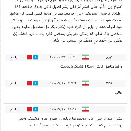
فَعَانَقَهَا وَ أَحَبَّهَا بِقَلْبِهِ وَ بَاشَرَهَا بِجَسَدِهِ وَ تَفَرَّغَ لَهَا فَهُوَ لَا يُبَالِى‏عَلَى مَا
أَصْبَحَ مِنَ الدُّنْيَا عَلَى عُسْرٍ أَمْ عَلَى يُسْرٍ اصول کافى جلد3 صفحه: 131
روایة:3 ترجمه : رسولخدا (ص) فرمود: بهترین مردم کسى است که عاشق
عبادت شود، با عبادت دست بگردن شود و آنرا از دل دوست دارد و با تن
خود انجام دهد و براى آن فارغ شود (بکار دیگر دل مشغول ندارد) چنین
شخصى باک ندارد که زندگى دنیایش بسختى گذرد یا بآسانى. مُحَمَّدُ بْنُ
يَحْيَى عَنْ أَحْمَدَ بْنِ مُحَمَّدِ بْنِ عِیسَى عَنْ شَاذَان
پاسخ
تهران
۱۶:۲۶ - ۱۴۰۰/۰۷/۲۶
0
2
واقعامناطق تالش استارا قشنگ‌وزیباست
پاسخ
۱۶:۳۹ - ۱۴۰۰/۰۷/۲۶
ziba
0
0
عالی
پاسخ
۱۸:۵۷ - ۱۴۰۰/۰۷/۲۶
0
2
یکبار رفتم از بس زباله مخصوصا نایلون ، بطری های مختلف وحتی
پوشک دیدم که ... تخریب کوه و تپه و... کاش رسیدگی شود