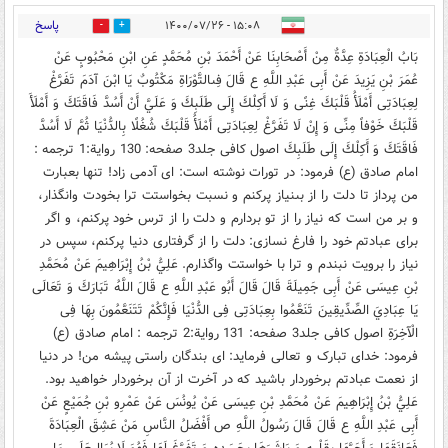
پاسخ
۱۵:۰۸ - ۱۴۰۰/۰۷/۲۶
0
0
بَابُ الْعِبَادَةِ عِدَّةٌ مِنْ أَصْحَابِنَا عَنْ أَحْمَدَ بْنِ مُحَمَّدٍ عَنِ ابْنِ مَحْبُوبٍ عَنْ
عُمَرَ بْنِ يَزِیدَ عَنْ أَبِى عَبْدِ اللَّهِ ع قَالَ فِى‏التَّوْرَاةِ مَكْتُوبٌ يَا ابْنَ آدَمَ تَفَرَّغْ
لِعِبَادَتِى أَمْلَأُ قَلْبَكَ غِنًى وَ لَا أَكِلْكَ إِلَى طَلَبِكَ وَ عَلَيَّ أَنْ أَسُدَّ فَاقَتَكَ وَ أَمْلَأَ
قَلْبَكَ خَوْفاً مِنِّى وَ إِنْ لَا تَفَرَّغْ لِعِبَادَتِى أَمْلَأُ قَلْبَكَ شُغُلًا بِالدُّنْيَا ثُمَّ لَا أَسُدَّ
فَاقَتَكَ وَ أَكِلْكَ إِلَى طَلَبِكَ‏ اصول کافى جلد3 صفحه: 130 روایة:1 ترجمه :
امام صادق (ع) فرمود: در تورات نوشته است: اى آدمى زاد! تنها بعبارت
من پرداز تا دلت را از بى‏نیاز پرکنم و نسبت بخواستت ترا بخودت وانگذار،
و بر من است که نیاز را از تو بردارم و دلت را از ترس خود پرکنم، و اگر
براى عبادتم خود را فارغ نسازى: دلت را از گرفتارى دنیا پرکنم، سپس در
نیاز را برویت نبندم و ترا با خواستت واگذارم. عَلِيُّ بْنُ إِبْرَاهِیمَ عَنْ مُحَمَّدِ
بْنِ عِیسَى عَنْ أَبِی جَمِیلَةَ قَالَ قَالَ أَبُو عَبْدِ اللَّهِ ع قَالَ اللَّهُ تَبَارَكَ وَ تَعَالَى
يَا عِبَادِيَ الصِّدِّیقِینَ تَنَعَّمُوا بِعِبَادَتِی فِی الدُّنْيَا فَإِنَّكُمْ تَتَنَعَّمُونَ بِهَا فِی
الْ‏آخِرَةِ اصول کافى جلد3 صفحه: 131 روایة:2 ترجمه : امام صادق (ع)
فرمود: خداى تبارک و تعالى فرماید: اى بندگان راستى پیشه من! در دنیا
از نعمت عبادتم برخوردار باشید که در آخرت از آن برخوردار خواهید بود.
عَلِيُّ بْنُ إِبْرَاهِیمَ عَنْ مُحَمَّدِ بْنِ عِیسَى عَنْ يُونُسَ عَنْ عَمْرِو بْنِ جُمَيْعٍ عَنْ
أَبِی عَبْدِ اللَّهِ ع قَالَ قَالَ رَسُولُ اللَّهِ ص أَفْضَلُ النَّاسِ مَنْ عَشِقَ الْعِبَادَةَ