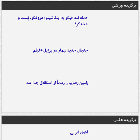
برگزیده ورزشی
حمله تند فیگو به اینفانتینو: دروغگو، پَست‌ و
حیله‌گر!
جنجال جدید نیمار در برزیل +فیلم
رامین رضاییان رسماً از استقلال جدا شد
برگزیده عکس
آهوی ایرانی