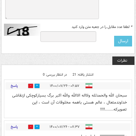
*
لطفا عدد مقابل را در جعبه متن وارد کنید
نظرات
انتشار یافته: 21
در انتظار بررسی: 0
پاسخ
۰۶:۵۷ - ۱۴۰۰/۰۷/۲۶
0
2
سبحان الله والحمدلله ولااله الاالله والله اکبر برگ بسیارکوچکی ازنقاشی
خداوندمتعال ، عالم هستی باهمه مخلوقات آن است ، این
تصویرکه.......!!!!
پاسخ
۰۸:۳۷ - ۱۴۰۰/۰۷/۲۶
2
21