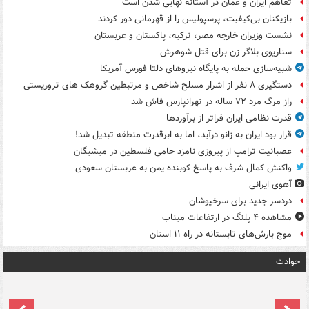
تفاهم ایران و عمان در آستانه نهایی شدن است
بازیکنان بی‌کیفیت، پرسپولیس را از قهرمانی دور کردند
نشست وزیران خارجه مصر، ترکیه، پاکستان و عربستان
سناریوی بلاگر زن برای قتل شوهرش
شبیه‌سازی حمله به پایگاه نیروهای دلتا فورس آمریکا
دستگیری ۸ نفر از اشرار مسلح شاخص و مرتبطین گروهک های تروریستی
راز مرگ مرد ۷۲ ساله در تهرانپارس فاش شد
قدرت نظامی ایران فراتر از برآوردها
قرار بود ایران به زانو درآید، اما به ابرقدرت منطقه تبدیل شد!
عصبانیت ترامپ از پیروزی نامزد حامی فلسطین در میشیگان
واکنش کمال شرف به پاسخ کوبنده یمن به عربستان سعودی
آهوی ایرانی
دردسر جدید برای سرخپوشان
مشاهده ۴ پلنگ در ارتفاعات میناب
موج بارش‌های تابستانه در راه ۱۱ استان
حوادث