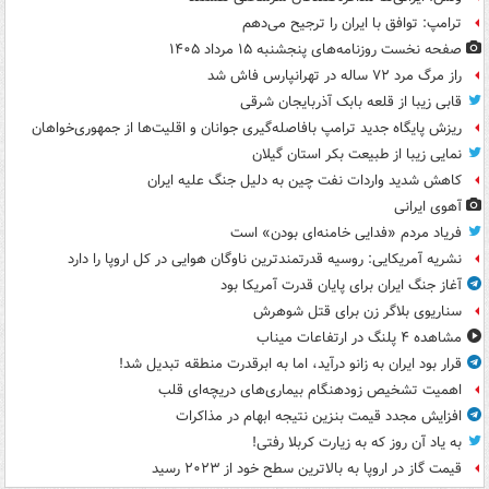
ترامپ: توافق با ایران را ترجیح می‌دهم
صفحه نخست روزنامه‌های پنجشنبه ۱۵ مرداد ۱۴۰۵
راز مرگ مرد ۷۲ ساله در تهرانپارس فاش شد
قابی زیبا از قلعه بابک آذربایجان شرقی
ریزش پایگاه جدید ترامپ بافاصله‌گیری جوانان و اقلیت‌ها از جمهوری‌خواهان
نمایی زیبا از طبیعت بکر استان گیلان
کاهش شدید واردات نفت چین به دلیل جنگ علیه ایران
آهوی ایرانی
فریاد مردم «فدایی خامنه‌ای بودن» است
نشریه آمریکایی: روسیه قدرتمندترین ناوگان هوایی در کل اروپا را دارد
آغاز جنگ ایران برای پایان قدرت آمریکا بود
سناریوی بلاگر زن برای قتل شوهرش
مشاهده ۴ پلنگ در ارتفاعات میناب
قرار بود ایران به زانو درآید، اما به ابرقدرت منطقه تبدیل شد!
اهمیت تشخیص زودهنگام بیماری‌های دریچه‌ای قلب
افزایش مجدد قیمت بنزین نتیجه ابهام در مذاکرات
به یاد آن روز که به زیارت کربلا رفتی!
قیمت گاز در اروپا به بالاترین سطح خود از ۲۰۲۳ رسید