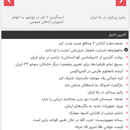
ن
پاییز پرباران در راه ایران
دستگیری ۶ نفر در بهشهر به اتهام
تشویش اذهان عمومی
اس
آخرین اخبار
صنعت‌نفت آبادان ۲ مدافع جدید جذب کرد
ماهواره‌ها خسارت انفجار جبل‌علی امارت را لو دادند
روایت گاردین از «دیپلماسی کودکستانی» ترامپ در برابر ایران
بسیج تمام ظرفیت‌ها برای تعیین وضعیت دیگر خلبانان سوخو ۲۴ ایران
آینده نامعلوم طارمی در المپیاکوس
کره شمالی یک موشک بالستیک شلیک کرد
بازگشت اندونگ به استقلال منتفی شد
پاییز پرباران در راه ایران
صنعا: عربستان قدرت دور زدن محاصره دریایی را ندارد
ورود تجهیزات جدید به یگان‌های ارتش
خشم ترامپ از افشای کمبود موشک
رسانه صهیونیست: حزب الله در حال تغییر قواعد بازی است
قیمت جهانی طلا امروز ۱۵ مرداد