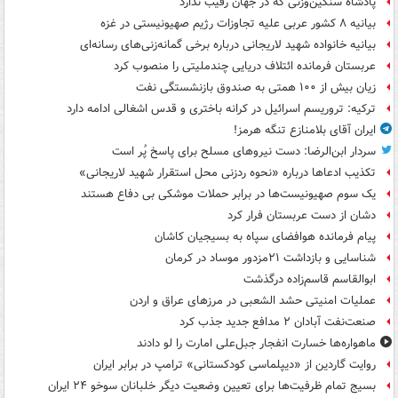
پادشاه سنگین‌وزنی که در جهان رقیب ندارد
بیانیه ۸ کشور عربی علیه تجاوزات رژیم صهیونیستی در غزه
بیانیه خانواده شهید لاریجانی درباره برخی گمانه‌زنی‌های رسانه‌ای
عربستان فرمانده ائتلاف دریایی چندملیتی را منصوب کرد
زیان بیش از ۱۰۰ همتی به صندوق‌ بازنشستگی نفت
ترکیه: تروریسم اسرائیل در کرانه باختری و قدس اشغالی ادامه دارد
ایران آقای بلامنازع تنگه هرمز!
سردار ابن‌الرضا: دست نیروهای مسلح برای پاسخ پُر است
تکذیب ادعاها درباره «نحوه ردزنی محل استقرار شهید لاریجانی»
یک‌ سوم صهیونیست‌ها در برابر حملات موشکی بی دفاع هستند
دشان از دست عربستان فرار کرد
پیام فرمانده هوافضای سپاه به بسیجیان کاشان
شناسایی و بازداشت ۲۱مزدور موساد در کرمان
ابوالقاسم قاسم‌زاده درگذشت
عملیات امنیتی حشد الشعبی در مرزهای عراق و اردن
صنعت‌نفت آبادان ۲ مدافع جدید جذب کرد
ماهواره‌ها خسارت انفجار جبل‌علی امارت را لو دادند
روایت گاردین از «دیپلماسی کودکستانی» ترامپ در برابر ایران
بسیج تمام ظرفیت‌ها برای تعیین وضعیت دیگر خلبانان سوخو ۲۴ ایران