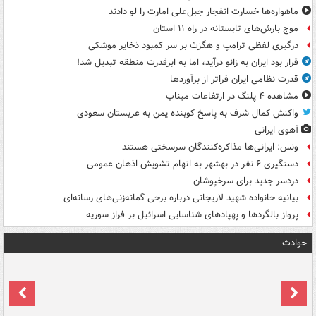
ماهواره‌ها خسارت انفجار جبل‌علی امارت را لو دادند
موج بارش‌های تابستانه در راه ۱۱ استان
درگیری لفظی ترامپ و هگزث بر سر کمبود ذخایر موشکی
قرار بود ایران به زانو درآید، اما به ابرقدرت منطقه تبدیل شد!
قدرت نظامی ایران فراتر از برآوردها
مشاهده ۴ پلنگ در ارتفاعات میناب
واکنش کمال شرف به پاسخ کوبنده یمن به عربستان سعودی
آهوی ایرانی
ونس: ایرانی‌ها مذاکره‌کنندگان سرسختی هستند
دستگیری ۶ نفر در بهشهر به اتهام تشویش اذهان عمومی
دردسر جدید برای سرخپوشان
بیانیه خانواده شهید لاریجانی درباره برخی گمانه‌زنی‌های رسانه‌ای
پرواز بالگردها و پهپادهای شناسایی اسرائیل بر فراز سوریه
حوادث