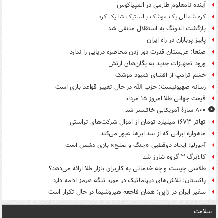
آینده نامعلوم طارمی در المپیاکوس
کره شمالی یک موشک بالستیک شلیک کرد
بازگشت اندونگ به استقلال منتفی شد
پاییز پرباران در راه ایران
صنعا: عربستان قدرت دور زدن محاصره دریایی را ندارد
ورود تجهیزات جدید به یگان‌های ارتش
خشم ترامپ از افشای کمبود موشک
رسانه صهیونیست: حزب الله در حال تغییر قواعد بازی است
قیمت جهانی طلا امروز ۱۵ مرداد
۸۰۰ سازۀ آمریکایی خاکستر شد
تهاتر ۱۶۷۳ میلیارد تومان از اموال شرکت‌های تراستی
ماهواره ایرانی که از سد ابرها عبور می‌کند
آجورلو: ایجاد دوقطبی «جنگ و صلح‌» بازی دشمن است
کالابرگ ۳ گروه شارژ شد
طلاسی چیست و چه خدماتی به کاربران بازار طلا ارائه می‌دهد؟
پاکستان: تلاش‌های دیپلماتیک در مورد تنگه هرمز ادامه دارد
سفیر ایران در ژاپن: همان فاجعه هیروشیما در حال تکرار است
سلامت