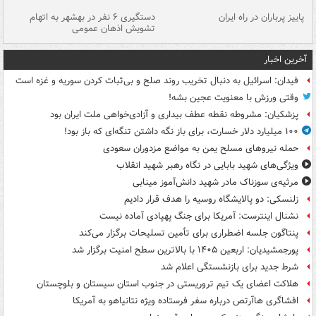
ن
پاییز پرباران در راه ایران
دستگیری ۶ نفر در بهشهر به اتهام
تشویش اذهان عمومی
اس
آخرین اخبار
فیدان: اسرائیل به دنبال تخریب روند صلح و بی‌ثبات کردن سوریه و غزه است
وقتی ورزش با معنویت عجین بشه!
پزشکیان: مشروطه نقطه عطف بیداری و آزادی‌خواهی ملت ایران بود
۱۰۰ میلیارد دلار خسارت، برای باز نگه داشتن تنگه‌ای که باز بود!
حمله نیروهای مسلح یمن به مواضع مزدوران سعودی
ویژگی‌های شهید بابایی در نگاه رهبر شهید انقلاب
مرثیه‌ی سوزناک مادر شهید دانش‌آموز مینابی
زلنسکی: دو پالایشگاه روسیه را هدف قرار دادیم
نشنال اینترست: آمریکا برای جنگ پهپادی آماده نیست
پنتاگون جلسه اضطراری برای تأمین تسلیحات برگزار می‌کند
پورجمشیدیان: اربعین ۱۴۰۵ با بالاترین سطح امنیت برگزار شد
شرط جدید برای بازنشستگی اعلام شد
هلاکت اعضای یک تیم تروریستی در جنوب استان سیستان و بلوچستان
افشاگری هاآرتص درباره سفر فرستاده ویژه نتانیاهو به آمریکا