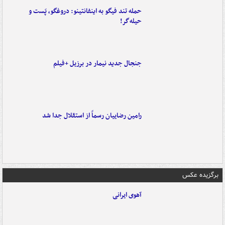
حمله تند فیگو به اینفانتینو: دروغگو، پَست‌ و
حیله‌گر!
جنجال جدید نیمار در برزیل +فیلم
رامین رضاییان رسماً از استقلال جدا شد
برگزیده عکس
آهوی ایرانی