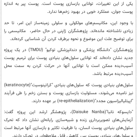
یکی از این تغییرات، توانایی بازسازی پوست است. پوست پیر به اندازه
پوست جوان، عملکرد خوبی در بهبود زخم‌ها ندارد.
با وجود این، مکانیسم‌های مولکولی و سلولی زمینه‌ساز این امر، تا حد
زیادی ناشناخته مانده‌اند. پژوهشگران ژاپنی در حال حاضر، مکانیسمی را
برای توضیح علت این موضوع و نحوه برطرف کردن آن شناسایی کرده‌اند.
پژوهشگران "دانشگاه پزشکی و دندانپزشکی توکیو" (TMDU) در یک پروژه
جدید نشان داده‌اند که توانایی سلول‌های بنیادی پوست برای ترمیم پوست
آسیب‌دیده ممکن است با توانایی آنها در حرکت کردن به سمت محل
آسیب‌دیده مرتبط باشد.
سلول‌های بنیادی پوست که سلول‌های بنیادی "کراتینوسیت"(keratinocyte)
نیز نامیده می‌شوند، مسئولیت بازسازی پوست و بستن زخم را طی فرآیند
"اپیتلیالیزاسیون مجدد"(re-epithelialization) بر عهده دارند.
"دایسوکه نانبا"(Daisuke Nanba)، پژوهشگر ارشد این پروژه گفت:
آزمایش‌های تصویربرداری زنده و شبیه‌سازی رایانه‌ای نشان داد که تحرک
سلول‌های بنیادی پوست انسان، با ظرفیت تکثیر و بازسازی آنها مرتبط است
و سلول‌های بنیادی پوست پیر، کاهش قابل ملاحظه‌ای در تحرک دارند.