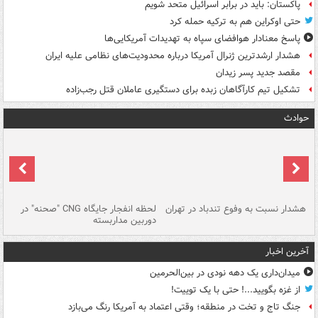
پاکستان: باید در برابر اسرائیل متحد شویم
حتی اوکراین هم به ترکیه حمله کرد
پاسخ معنادار هوافضای سپاه به تهدیدات آمریکایی‌ها
هشدار ارشدترین ژنرال آمریکا درباره محدودیت‌های نظامی علیه ایران
مقصد جدید پسر زیدان
تشکیل تیم کارآگاهان زبده برای دستگیری عاملان قتل رجب‌زاده
حوادث
ای
هشدار نسبت به وفوع تندباد در تهران
لحظه انفجار جایگاه CNG "صحنه" در
دس
دوربین مداربسته
ات
آخرین اخبار
میدان‌داری یک دهه نودی در بین‌الحرمین
از غزه بگویید...! حتی با یک توییت!
جنگ تاج و تخت در منطقه؛ وقتی اعتماد به آمریکا رنگ می‌بازد