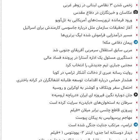
زخمی شدن ۳ نظامی لبنانی در زوطر غربی
عکاسان و خبرنگاران در دفاع مقدس
ورود فرمانده تروریست‌های آمریکایی به تل‌آویو
آغاز تحقیقات سازمان ملل درباره جاسوسی کارمندش برای اسرائیل
مسیر درآمدزایی فراموش شده لیگ برتری‌ها
پیمان دفاعی مکه!
مربی سابق استقلال سرمربی آفریقای جنوبی شد
دستگیری مسئول یک اداره آستارا در پرونده فساد مالی
مجتبی جباری تیم جدیدش را انتخاب کرد
روایت رسانه عبری از دخالت آشکار ترامپ در کوبا
هشدار حماس درباره اقدامات توسعه طلبانه اشغالگران در کرانه باختری
احتمال سفر ویتکاف و کوشنر به اوکراین و روسیه
جان دوباره نگین فیروزه ای ایران «دریاچه ارومیه»
سرطان به استخوان‌های «بایدن» سرایت کرده است
پیروزی قاطع چلسی برابر میلان +فیلم
مهاجم پرسپولیس به پیکان پیوست
ترامپ، مرتکب جنایت جنگی شده است
دیدار دوستانه اما جدی؛ اینتر ۲- یوونتوس ۱ +فیلم