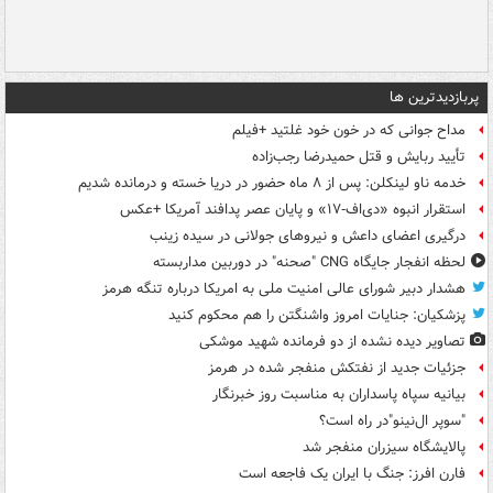
پربازدیدترین ها
مداح جوانی که در خون خود غلتید +فیلم
تأیید ربایش و قتل حمیدرضا رجب‌زاده
خدمه ناو لینکلن: پس از ۸ ماه حضور در دریا خسته و درمانده‌ شدیم
استقرار انبوه «دی‌اف‑۱۷» و پایان عصر پدافند آمریکا +عکس
درگیری اعضای داعش و نیروهای جولانی در سیده زینب
لحظه انفجار جایگاه CNG "صحنه" در دوربین مداربسته
هشدار دبیر شورای عالی امنیت ملی به امریکا درباره تنگه هرمز
پزشکیان: جنایات امروز واشنگتن را هم محکوم کنید
تصاویر دیده‌ نشده از دو فرمانده شهید موشکی
جزئیات جدید از نفتکش منفجر شده در هرمز
بیانیه سپاه پاسداران به مناسبت روز خبرنگار
"سوپر ال‌نینو"در راه است؟
پالایشگاه سیزران منفجر شد
فارن افرز: جنگ با ایران یک فاجعه است