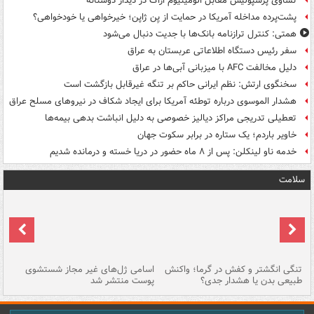
تساوی پرسپولیس مقابل الومینیوم اراک در دیدار دوستانه
پشت‌پرده مداخله آمریکا در حمایت از یِن ژاپن؛ خیرخواهی یا خودخواهی؟
همتی: کنترل ترازنامه بانک‌ها با جدیت دنبال می‌شود
سفر رئیس دستگاه اطلاعاتی عربستان به عراق
دلیل مخالفت AFC با میزبانی آبی‌ها در عراق
سخنگوی ارتش: نظم ایرانی حاکم بر تنگه غیرقابل بازگشت است
هشدار الموسوی درباره توطئه آمریکا برای ایجاد شکاف در نیروهای مسلح عراق
تعطیلی تدریجی مراکز دیالیز خصوصی به دلیل انباشت بدهی بیمه‌ها
خاویر باردم؛ یک ستاره در برابر سکوت جهان
خدمه ناو لینکلن: پس از ۸ ماه حضور در دریا خسته و درمانده‌ شدیم
سلامت
تنگی انگشتر و کفش در گرما؛ واکنش
اسامی ژل‌های غیر مجاز شستشوی
مر
طبیعی بدن یا هشدار جدی؟
پوست منتشر شد