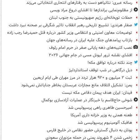
رسانه عبری: نتانیاهو دست به رفتارهای انتحاری انتخاباتی می‌زند
از مظلوم‌نمایی براندازها تا افشای دروغ مراد ویسی
حملات توپخانه‌ای رژیم صهیونیستی به جنوب لبنان
صفار هرندی: تشییع تاریخی رهبر انقلاب تاثیر شگرفی بر صحنه نبرد داشت
توضیحات معاون امنیتی و انتظامی وزیر کشور درباره قتل حمیدرضا رجب زاده
بازتاب پیامدهای جنگ علیه ایران در رسانه‌های جهان
نصب کتیبه‌های دهه پایانی صفر در حرم امام رئوف
افشای نقشه ترور لیونل مسی در جام جهانی ۲۰۲۶
چند نکته درباره توافق مکه!
دبل درگاهی در شب توقف استانداردلیژ
ثبت ۲ میلیون و ۹۲۰ هزار تردد در مرز مهران طی ایام اربعین
یمن: تشکیل ائتلاف مانع مجازات عربستان بخاطر جنایاتش نمی‌شود
فیدان: ایران هدف پیمان دفاعی مکه نیست
شوخی حاج‌قاسم با خبرنگار در عملیات آزادسازی بوکمال
امیرحسین طاهری راهی پرسپولیس شد
طعنه همتی به وزیر خزانه داری آمریکا
هافبک آلومینیوم پرسپولیسی شد
یونان به دنبال گسترش حضور نظامی در خلیج فارس
زخمی شدن ۴ شهروند یمنی در حمله مزدوران سعودی