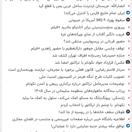
انصارالله: عربستان اینترنت ساحل غربی یمن را قطع کرد
ایران تمام خلیج فارس را کنترل می‌کند!
سقوط پهپاد MQ-۹ آمریکا در جیبوتی
پیروزی منچسترسیتی برابر اتلتیکو مادرید +فیلم
غروب دلگیر آفتاب از نمای ویرانه‌های غزه
حضور قربانی در پرسپولیس منتفی شد؟
توقف چلسی مقابل جوهور دارالتعظیم با حضور زاهدی +فیلم
جنازه حمیدرضا رجب‌زاده اطراف تهران کشف شد
عکس/ قرارداد جواد نکونام با تراکتور امضا شد
سردار قاسم رضایی: قانون فعلی برخورد با مجرمان، نیازمند بهینه‌سازی است
تصویب کلیات طرح تنگه هرمز در کمیسیون امنیت ملی
توضیحات مدیرعامل تراکتور درباره برکناری ربیعی و آمدن نکونام
پرتاب سه‌گانه ماهواره‌های منظومه سلیمانی در سال ۱۴۰۵
زلنسکی: پیونگ‌یانگ به مسکو کمک می‌کند، سئول به کمک ما بیاید
نکونام: با چشم باز تراکتور را انتخاب کردم
طوفان سقف خانه‌ها را در روسیه از جا ‌کند!
اطلاعیه باشگاه خیبر درباره صفحات غیررسمی و منتسب در فضای مجازی
توافق مکه بیشتر جنبه نمایشی دارد تا عملیاتی!