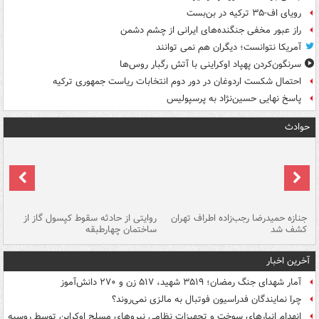
رویای اف-۳۵ ترکیه در بن‌بست
راز عبور مخفی جنگنده‌های ایرانی از چشم دشمن
آمریکا نتوانست؛ دیگران هم نمی توانند
سرنگون‌کردن پهپاد اوکراینی با آتش رگبار روس‌ها
احتمال شکست اردوغان در دور دوم انتخابات ریاست جمهوری ترکیه
پاسخ نهایی حسین‌نژاد به پرسپولیس
حوادث
جنازه حمیدرضا رجب‌زاده اطراف تهران
روایتی از حادثه سقوط کپسول گاز از
حم
کشف شد
ساختمان چهارطبقه
زاهدا
آخرین اخبار
آمار شهدای جنگ رمضان؛ ۳۵۱۹ شهید، ۵۱۷ زن و ۲۷۰ دانش‌آموز
چرا نمایندگان فدراسیون فوتبال به مالزی نمی‌روند؟
انهدام انبارهای سوخت و تجهیزات نظامی نیروهای مسلح اوکراین توسط روسیه