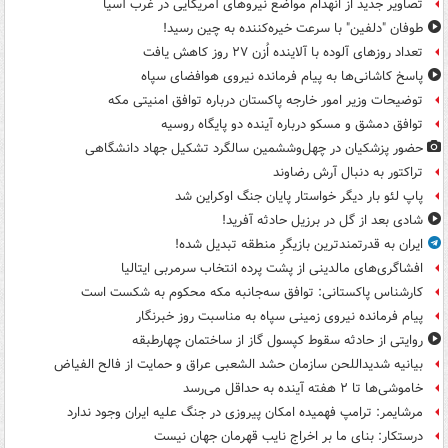
تصاویر جدید از انهدام مواضع نیروهای آمریکایی در غرب آسیا
طوفان "دلفین" با سرعت خیره‌کننده به چین رسید!
تعداد روزهای آلوده با آلاینده اُزن ۲۷ روز کاهش یافت
پاسخ کاشانی‌ها به پیام فرمانده نیروی هوافضای سپاه
توضیحات وزیر امور خارجه پاکستان درباره توافق امنیتی مکه
توافق دمشق و مسکو درباره آینده دو پایگاه روسیه
حضور پزشکیان در چهل‌وششمین سالگرد تشکیل جهاد دانشگاهی
تراکتور به دنبال آرش رضاوند
پاپ لئو بار دیگر خواستار پایان جنگ اوکراین شد
شادی بعد از گل در برزیل حادثه آفرید!
ایران به قدرتمندترین بازیگرِ منطقه تبدیل شده!
افشاگری‌های مالدینی از پشت پرده انتخاب سرمربی ایتالیا
کارشناس پاکستانی: توافق سه‌جانبه مکه محکوم به شکست است
پیام فرمانده نیروی زمینی سپاه به مناسبت روز خبرنگار
روایتی از حادثه سقوط کپسول گاز از ساختمان چهارطبقه
بیانیه شدیداللحن سازمان حشد الشعبی عراق و حمایت از فالح الفیاض
خاموشی‌ها تا ۲ هفته آینده به حداقل می‌رسد
مرشایمر: ترامپ فهمیده امکان پیروزی در جنگ علیه ایران وجود ندارد
درستکار: بنای ما بر اخراج نایب قهرمان جهان نیست