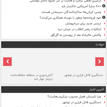
درگیری لفظی ترامپ و هگزث بر سر کمبود ذخایر موشکی
۸۰۰ سازۀ آمریکایی خاکستر شد
ونس: ایرانی‌ها مذاکره‌کنندگان سرسختی هستند
خود فروخته‌ها چطور با موساد همکاری می‌کردند؟
دردسر جدید برای سرخپوشان
ابتکارات رهبر انقلاب در میدان نبرد
واکنش عالیشاه بعد از پیوستن به گل‌گهر
حوادث
دستگیری قاتل فراری در نوشهر
آتش‌سوزی در منطقه حفاظت‌شده
دیزمار مهار شد
مص
آخرین اخبار
چرا تابستان فصل محبوب میکروب‌هاست؟
دستگیری قاتل فراری در نوشهر