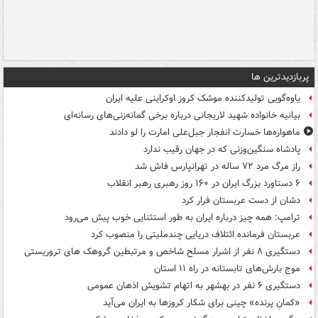
پربازدیدترین ها
یاوه‌گویی تولیدکننده موشک کروز اوکراینی علیه ایران
بیانیه خانواده شهید لاریجانی درباره برخی گمانه‌زنی‌های رسانه‌ای
ماهواره‌ها خسارت انفجار جبل‌علی امارت را لو دادند
پادشاه سنگین‌وزنی که در جهان رقیب ندارد
راز مرگ مرد ۷۲ ساله در تهرانپارس فاش شد
۶ دستاورد بزرگ ایران در ۱۶۰ روز رهبری رهبر انقلاب
دشان از دست عربستان فرار کرد
ترامپ: همه چیز درباره ایران به طور استثنایی خوب پیش می‌رود
عربستان فرمانده ائتلاف دریایی چندملیتی را منصوب کرد
دستگیری ۸ نفر از اشرار مسلح شاخص و مرتبطین گروهک های تروریستی
موج بارش‌های تابستانه در راه ۱۱ استان
دستگیری ۶ نفر در بهشهر به اتهام تشویش اذهان عمومی
«کمانِ پرنده» چینی برای شکار کروزها به ایران می‌آید