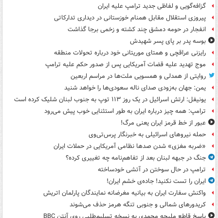
گزافه‌گویی و لفاظی جدید ترامپ علیه ایران
پیروزی استقلال مقابل همنام خوزستانی در دیداری تدارکاتی
انفجار در حومه دمشق چند کشته و زخمی برجا گذاشت
بوسه‌ پدر بر پای پسر شهیدش
رایزنی عراقچی و همتای موریتانی خود درباره تحولات منطقه
موج تهدید علیه قضات آمریکایی پس از صدور حکم علیه ترامپ
روایتی از همدلی و همسویی ملت‌ها در مراسم اربعین
یمن: جهان به‌زودی صدای ناله سعودی‌ها را خواهد شنید
یونیفل: ارتش اسرائیل در یک روز ۱۱۳ توپ به جنوب لبنان شلیک کرده است
ترامپ: همه چیز درباره ایران به طور استثنایی خوب پیش می‌رود
عبور از خط قرمز ایران یعنی مرگ!
حمله نیروهای اسرائیلی به خبرنگار پرس‌تی‌وی
«ضربه مغزی» شدن صدها نظامی آمریکایی در حملات ایران
جنگ در جبهه لبنان بعد از تفاهم‌نامه چه تغییری کرده؟
ترامپ در حال سوختن در آتشی خودساخته
ایران را تست نکنید! جاده‌ی خشم ایران!
واکنش سفارت ایران به بیانیه مغرضانه نمایندگان پارلمان اتریش
کریدورهای شمالی و جنوبی تنگه هرمز حذف می‌شوند
پاسخ قاطع ملیحه محمدی به نسخه تسلیم‌طلبی روی آنتن BBC