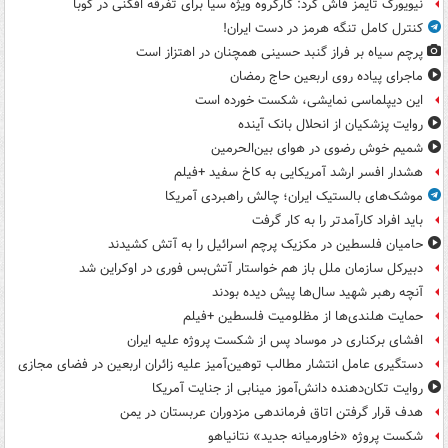
نیویورک تایمز فاش کرد: کارگروه ویژه سیا برای تفرقه افکنی در کوبا
کنترل کامل تنگه هرمز در دست ایران!
پرچم سیاه بر فراز گنبد حسینی همچنان در اهتزاز است
ماجرای پیاده روی اربعین حاج رمضان
این دیپلماسی نمایشی، شکست خورده است
روایت پزشکیان از انحلال بانک آینده
شمیم خوش رضوی در هوای بین‌الحرمین
هشدار افسر ارشد آمریکایی به کاخ سفید +فیلم
موشک‌های بالستیک ایران؛ چالش راهبردی آمریکا
باید افراد کارآمدتر را به کار گرفت
حامیان فلسطین در مکزیک پرچم اسرائیل را به آتش کشیدند
دبیرکل سازمان ملل باز هم خواستار آتش‌بس فوری در اوکراین شد
آنچه رهبر شهید سال‌ها پیش دیده بودند
حمایت هلندی‌ها از مظلومیت فلسطین +فیلم
افشای برکناری در موساد پس از شکست پروژه علیه ایران
دستگیری عامل انتشار مطالب توهین‌آمیز علیه زائران اربعین در فضای مجازی
روایت تکان‌دهنده دانش‌آموز مینابی از جنایت آمریکا
هدف قرار گرفتن اتاق‌ فرماندهی مزدوران عربستان در یمن
شکست پروژه «خاورمیانه جدید» نتانیاهو