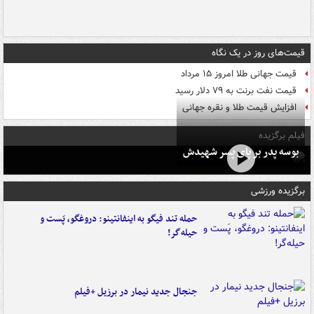
قیمت‌های روز در یک نگاه
قیمت جهانی طلا امروز ۱۵ مرداد
قیمت نفت برنت به ۷۹ دلار رسید
افزایش قیمت طلا و نقره جهانی
فیلم برگزیده
بوسه‌ پدر بر پای پسر شهیدش
برگزیده ورزشی
حمله تند فیگو به اینفانتینو: دروغگو، پَست‌ و
حیله‌گر!
جنجال جدید نیمار در برزیل +فیلم