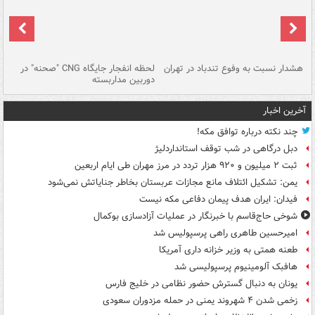
ای
هشدار نسبت به وفوع تندباد در تهران
لحظه انفجار جایگاه CNG "صحنه" در
دس
دوربین مداربسته
ات
آخرین اخبار
چند نکته درباره توافق مکه!
دبل درگاهی در شب توقف استانداردلیژ
ثبت ۲ میلیون و ۹۲۰ هزار تردد در مرز مهران طی ایام اربعین
یمن: تشکیل ائتلاف مانع مجازات عربستان بخاطر جنایاتش نمی‌شود
فیدان: ایران هدف پیمان دفاعی مکه نیست
شوخی حاج‌قاسم با خبرنگار در عملیات آزادسازی بوکمال
امیرحسین طاهری راهی پرسپولیس شد
طعنه همتی به وزیر خزانه داری آمریکا
هافبک آلومینیوم پرسپولیسی شد
یونان به دنبال گسترش حضور نظامی در خلیج فارس
زخمی شدن ۴ شهروند یمنی در حمله مزدوران سعودی