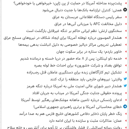
پشت‌پرده مداخله آمریکا در حمایت از یِن ژاپن؛ خیرخواهی یا خودخواهی؟
همتی: کنترل ترازنامه بانک‌ها با جدیت دنبال می‌شود
سفر رئیس دستگاه اطلاعاتی عربستان به عراق
دلیل مخالفت AFC با میزبانی آبی‌ها در عراق
سخنگوی ارتش: نظم ایرانی حاکم بر تنگه غیرقابل بازگشت است
هشدار الموسوی درباره توطئه آمریکا برای ایجاد شکاف در نیروهای مسلح عراق
تعطیلی تدریجی مراکز دیالیز خصوصی به دلیل انباشت بدهی بیمه‌ها
خاویر باردم؛ یک ستاره در برابر سکوت جهان
خدمه ناو لینکلن: پس از ۸ ماه حضور در دریا خسته و درمانده‌ شدیم
توافق بغداد و شرکت «شورون» برای احداث خط لوله بصره
تشکیل تیم کارآگاهان زبده برای دستگیری عاملان قتل رجب‌زاده
ولایتی: نیروهای خارجی باید منطقه را ترک کنند
هشدار دبیر شورای عالی امنیت ملی به امریکا درباره تنگه هرمز
پرونده حقوقی جنایت جنگی آمریکا در میناب به جریان افتاد
ادعای زلنسکی درباره تامین ماهانه موشک‌های رهگیر توسط آمریکا
خطای محاسباتی آمریکا و برتری راهبردی جمهوری اسلامی!
زنگ خطر پایان ذخایر دفاعی کشورهای خلیج فارس هم به صدا درآمد
عمان: مذاکرات مثبت و سازنده با ایران ادامه دارد
روایت رسانه اسرائیلی از فشار واشنگتن بر تل‌آویو برای آتش‌بس و خلع سلاح