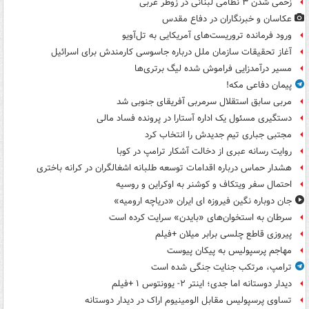
زخمی شدن ۳ نظامی لبنانی در زوطر غربی
عکاسان و خبرنگاران در دفاع مقدس
ورود فرمانده تروریست‌های آمریکایی به تل‌آویو
آغاز تحقیقات سازمان ملل درباره جاسوسی کارمندش برای اسرائیل
مسیر درآمدزایی فراموش شده لیگ برتری‌ها
پیمان دفاعی مکه!
مربی سابق استقلال سرمربی آفریقای جنوبی شد
دستگیری مسئول یک اداره آستارا در پرونده فساد مالی
مجتبی جباری تیم جدیدش را انتخاب کرد
روایت رسانه عبری از دخالت آشکار ترامپ در کوبا
هشدار حماس درباره اقدامات توسعه طلبانه اشغالگران در کرانه باختری
احتمال سفر ویتکاف و کوشنر به اوکراین و روسیه
جان دوباره نگین فیروزه ای ایران «دریاچه ارومیه»
سرطان به استخوان‌های «بایدن» سرایت کرده است
پیروزی قاطع چلسی برابر میلان +فیلم
مهاجم پرسپولیس به پیکان پیوست
ترامپ، مرتکب جنایت جنگی شده است
دیدار دوستانه اما جدی؛ اینتر ۲- یوونتوس ۱ +فیلم
تساوی پرسپولیس مقابل الومینیوم اراک در دیدار دوستانه