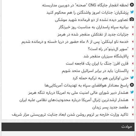
لحظه انفجار جایگاه CNG "صحنه" در دوربین مداربسته
پزشکیان: جنایات امروز واشنگتن را هم محکوم کنید
تصاویر دیده‌ نشده از دو فرمانده شهید موشکی
بیانیه سپاه پاسداران به مناسبت روز خبرنگار
جزئیات جدید از نفتکش منفجر شده در هرمز
خدمه ناو لینکلن: پس از ۸ ماه حضور در دریا خسته و درمانده‌ شدیم
"سوپر ال‌نینو"در راه است؟
پالایشگاه سیزران منفجر شد
فارن افرز: جنگ با ایران یک فاجعه است
پاکستان: باید در برابر اسرائیل متحد شویم
حتی اوکراین هم به ترکیه حمله کرد
پاسخ معنادار هوافضای سپاه به تهدیدات آمریکایی‌ها
هشدار دبیر شورای عالی امنیت ملی به امریکا درباره تنگه هرمز
هشدار ارشدترین ژنرال آمریکا درباره محدودیت‌های نظامی علیه ایران
مقصد جدید پسر زیدان
تاکید وزارت خارجه بر لزوم روشن شدن ابعاد جنایت تروریستی مزار شریف
حوادث