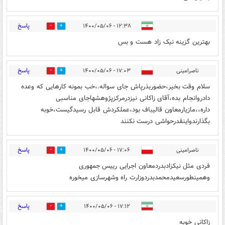
پاسخ
۱۲:۳۸ - ۱۴۰۰/۰۵/۰۶
1
1
بهترین گزینه نیک زاد هست و بس
پاسخ
ناصرامینی
۱۷:۰۳ - ۱۴۰۰/۰۵/۰۶
1
2
سلام وقت بخیر،حضوربذرپاش جای سواله.،خب بمونه کارهایی که وعده
دادروانجام بده،آقای زاکانی نیزدرمرکزپژوهشهاجای مناسبی
داره،،مازیارمعاون قالیباف بود،عملکردش قابل رسیدگیست،خوبه
بگذارندواینقدرحواشی درست نکنند
پاسخ
ناصرامینی
۱۷:۰۶ - ۱۴۰۰/۰۵/۰۶
1
1
فردی مثل نیکزادبدردمعاون اجرایی رییس جمهوری
وهمینطورسعیدمحمدبدردوزارت راه وشهرسازی میخوره
پاسخ
۱۷:۱۲ - ۱۴۰۰/۰۵/۰۶
3
2
زاکانی خوبه