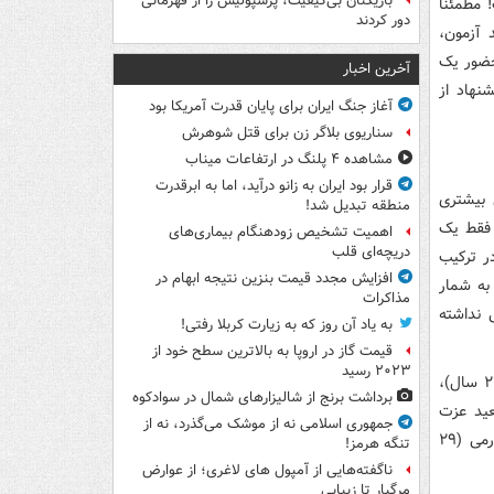
بازیکنان بی‌کیفیت، پرسپولیس را از قهرمانی
۲۵ سالی وجود نداشت! مطمئنا
دور کردند
 آزمون،
ال‌های پایانی حضور یک
آخرین اخبار
نهاد از
آغاز جنگ ایران برای پایان قدرت آمریکا بود
سناریوی بلاگر زن برای قتل شوهرش
مشاهده ۴ پلنگ در ارتفاعات میناب
قرار بود ایران به زانو درآید، اما به ابرقدرت
 بیشتری
منطقه تبدیل شد!
 فقط یک
اهمیت تشخیص زودهنگام بیماری‌های
دریچه‌ای قلب
ر در ترکیب
افزایش مجدد قیمت بنزین نتیجه ابهام در
 به شمار
مذاکرات
ترکیب تیم ملی نداشته
به یاد آن روز که به زیارت کربلا رفتی!
قیمت گاز در اروپا به بالاترین سطح خود از
۲۰۲۳ رسید
علیرضا بیرانوند (۲۹ سال)، شجاع خلیل زاده (۳۳ سال)، محمدحسین کنعانی زادگان (۲۷ سال)،
برداشت برنج از شالیزارهای شمال در سوادکوه
، احمد نوراللهی (۲۹ سال)، سعید عزت
جمهوری اسلامی نه از موشک می‌گذرد، نه از
اللهی (۲۵ سال)، علیرضا جهانبخش (۲۸ سال)، علی قلی زاده (۲۵ سال)، مهدی طارمی (۲۹
تنگه هرمز!
ناگفته‌هایی از آمپول های لاغری؛ از عوارض
مرگبار تا زیبایی