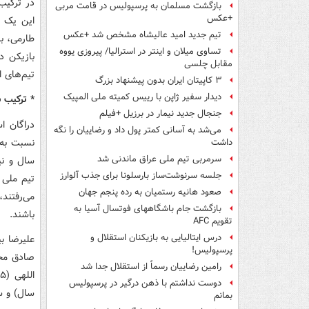
بازگشت مسلمان به پرسپولیس در قامت مربی
+عکس
این یک ز
تیم جدید امید عالیشاه مشخص شد +عکس
تساوی میلان و اینتر در استرالیا/ پیروزی یووه
بازیکن د
مقابل چلسی
تیم‌های 
۳ کاپیتان ایران بدون پیشنهاد بزرگ
دیدار سفیر ژاپن با رییس کمیته ملی المپیک
* ترکیب ب
جنجال جدید نیمار در برزیل +فیلم
دراگان ا
می‌شد به آسانی کمتر پول داد و رضاییان را نگه
نسبت به 
داشت
سرمربی تیم ملی عراق ماندنی شد
جلسه سرنوشت‌ساز بارسلونا برای جذب آلوارز
تیم ملی ی
صعود هانیه رستمیان به رده پنجم جهان
بازگشت جام باشگاههای فوتسال آسیا به
باشند.
تقویم AFC
درس ایتالیایی‌ به بازیکنان استقلال و
پرسپولیس!
رامین رضاییان رسماً از استقلال جدا شد
دوست نداشتم با ذهن درگیر در پرسپولیس
سال) و سردار
بمانم