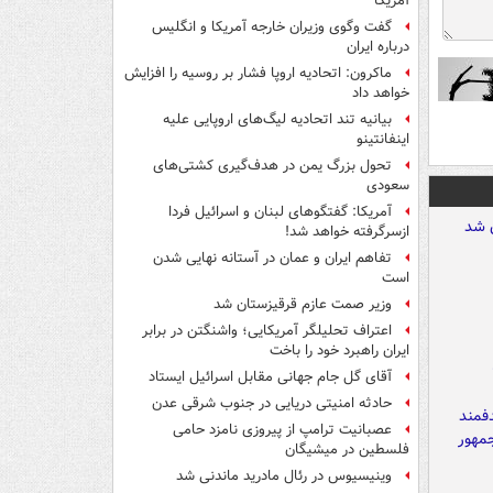
آمریکا
گفت وگوی وزیران خارجه آمریکا و انگلیس
درباره ایران
ماکرون: اتحادیه اروپا فشار بر روسیه را افزایش
خواهد داد
بیانیه تند اتحادیه لیگ‌های اروپایی علیه
اینفانتینو
تحول بزرگ یمن در هدف‌گیری کشتی‌های
سعودی
آمریکا: گفتگوهای لبنان و اسرائیل فردا
ازسرگرفته خواهد شد!
تفاهم ایران و عمان در آستانه نهایی شدن
است
وزیر صمت عازم قرقیزستان شد
اعتراف تحلیلگر آمریکایی؛ واشنگتن در برابر
ایران راهبرد خود را باخت
آقای گل جام جهانی مقابل اسرائیل ایستاد
حادثه امنیتی دریایی در جنوب شرقی عدن
عصبانیت ترامپ از پیروزی نامزد حامی
فلسطین در میشیگان
وینیسیوس در رئال مادرید ماندنی شد