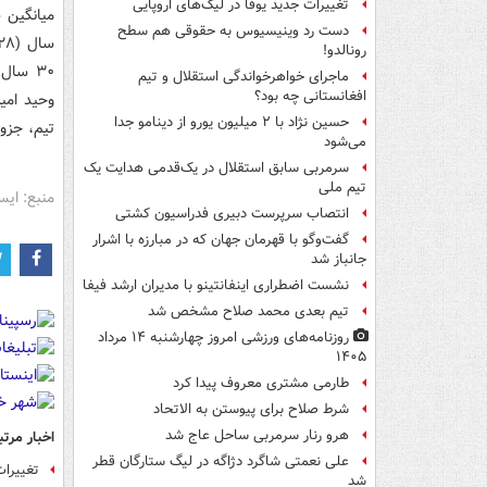
تغییرات جدید یوفا در لیگ‌های اروپایی
دست رد وینیسیوس به حقوقی هم سطح
رونالدو!
۳۰ سال
ماجرای خواهرخواندگی استقلال و تیم
افغانستانی چه بود؟
وحید امی
حسین نژاد با ۲ میلیون یورو از دینامو جدا
تیم، جزو 
می‌شود
سرمربی سابق استقلال در یک‌قدمی هدایت یک
تیم ملی
منبع: ایس
انتصاب سرپرست دبیری فدراسیون کشتی
گفت‌وگو با قهرمان جهان که در مبارزه با اشرار
جانباز شد
نشست اضطراری اینفانتینو با مدیران ارشد فیفا
تیم بعدی محمد صلاح مشخص شد
روزنامه‌های ورزشی امروز چهارشنبه ۱۴ مرداد
۱۴۰۵
طارمی مشتری معروف پیدا کرد
شرط صلاح برای پیوستن به الاتحاد
هرو رنار سرمربی ساحل عاج شد
اخبار مرتب
علی نعمتی شاگرد دژاگه در لیگ ستارگان قطر
تغییرات
شد