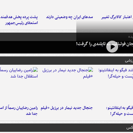
اعتبار کالابرگ تغییر
سدهای ایران چه وضعیتی دارند
پشت پرده پخش هدفمند ش
استعفای رئیس‌جمهور
ده
ان فوتبالیست تایلندی را گرفت!
رزشی
یگو به اینفانتینو:
جنجال جدید نیمار در برزیل +فیلم
رامین رضاییان رسماً از اس
ست‌ و حیله‌گر!
جدا شد
عکس