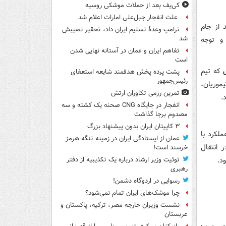
کی‌یف بعد از حملات موشکی روسیه
علت انفجار جبل‌علی امارات اعلام شد
 از جام
ترامپ وعدۀ تسلیم ایران داد، تحقیر نصیبش
شد
و توجه
تفاهم ایران و عمان در آستانه نهایی شدن
است
که تیم
پشت پرده پخش هدفمند شایعه استعفای
رئیس‌جمهور
موریان،
تمرین رزمی تکاوران ارتش
د.
انفجار در جایگاه CNG صحنه یک کشته و سه
مصدوم برجا گذاشت
۳ کاپیتان ایران بدون پیشنهاد بزرگ
لکرد با
عمان از ایستادگی ایران در زمینه تنگه هرمز
 انتقال
خرسند است!
د.
توئیت وزیر ارشاد درباره یک تکذیبیه از دفتر
رهبری
رسوایی در اردوگاه دشمن!
چرا موشک‌های ایران تمام نمی‌شود؟
نشست وزیران خارجه مصر، ترکیه، پاکستان و
عربستان