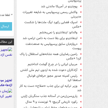
پرسپولیس
پوچتینو در آمریکا ماندنی شد
واکنش رسمی پرسپولیس به شایعه تغییرات
*
لطفا عدد م
مدیریتی
اسپک فضایی رکورد لیگ ملت‌ها را شکست
+عکس
والدانو: اینفانتینو را نمی‌بخشم
اینفانتینو برای بقا دست به دامن ترامپ شد
این مطالب
دروازه‌بان سابق پرسپولیس به صنعت‌نفت
پیوست
رامین رضاییان همه نشانه‌های استقلال را پاک
کرد! +عکس
مربیان ایرانی را در چرخ گوشت انداختیم
آزادکاران دعوت شده به اردوی تیم ملی کشتی
رئیس کمیته صدور مجوز حرفه‌ای فوتبال
تجهیز موش
استعفا کرد
اژدها+عک
وزیر ترکیه ای برای جذب «صلاح» دست به کار
شد
پاری‌سن‌ژرمن در آستانه جذب سنگربان ژاپنی
رکورد تاریخی گربیچ؛ ۹ تورنمنت و ۹ مدال
مورینیو خواهان حفظ تمام ستاره‌هایش شد