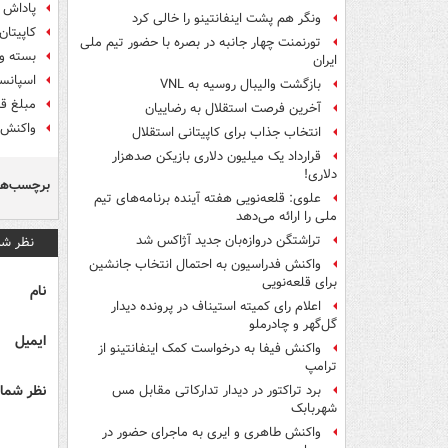
پاداش ۲ میلیون دلاری برای فوتبال ایرا
ونگر هم پشت اینفانتینو را خالی کرد
کاپیتان
تورنمنت چهار جانبه در بصره با حضور تیم ملی
بسته وی
ایران
اسپانس
بازگشت والیبال روسیه به VNL
مبلغ قر
آخرین فرصت استقلال به رضاییان
واکنش 
انتخاب جذاب برای کاپیتانی استقلال
قرارداد یک میلیون دلاری بازیکن صدهزار
دلاری!
برچسب‌ها
علوی: قلعه‌نویی هفته آینده برنامه‌های تیم
ملی را ارائه می‌دهد
تراِشتگن دروازه‌بان جدید آژاکس شد
نظر شم
واکنش فدراسیون به احتمال انتخاب جانشین
برای قلعه‌نویی
نام
اعلام رای کمیته استیناف در پرونده دیدار
گل‌گهر و چادرملو
ایمیل
واکنش فیفا به درخواست کمک اینفانتینو از
ترامپ
نظر شما 
برد تراکتور در دیدار تدارکاتی مقابل مس
شهربابک
واکنش طاهری و ایری به ماجرای حضور در