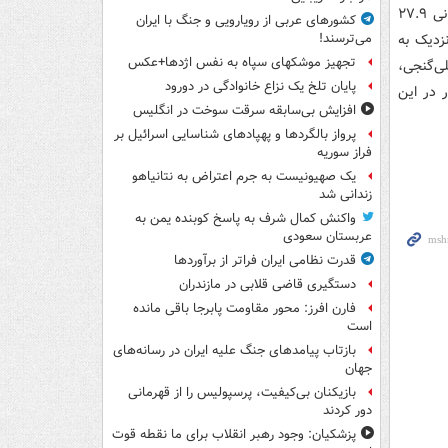
میانگین سنی تیم ملی برای دیدار با عراق و در آستانه شروع دور نهایی انتخابی جام جهانی ۲۷.۹
کشورهای عربی از رویارویی و جنگ با ایران
نزدیک به
می‌ترسند!
تجهیز موشکهای سپاه به نفس اژدها+عکس
لی‌گنجی،
پایان تلخ یک نزاع خانوادگی در دورود
 در این
افزایش بی‌سابقه سرقت سوخت در انگلیس
پرواز بالگردها و پهپادهای شناسایی اسرائیل بر
فراز سوریه
یک صهیونیست به جرم اعتراض به نتانیاهو
زندانی شد
واکنش کمال شرف به پاسخ کوبنده یمن به
عربستان سعودی
قدرت نظامی ایران فراتر از برآوردها
دستگیری قاضی قلابی در مازندران
فارن افرز: محور مقاومت پابرجا باقی مانده
است
بازتاب پیامدهای جنگ علیه ایران در رسانه‌های
جهان
بازیکنان بی‌کیفیت، پرسپولیس را از قهرمانی
دور کردند
پزشکیان: وجود رهبر انقلاب برای ما نقطه قوت