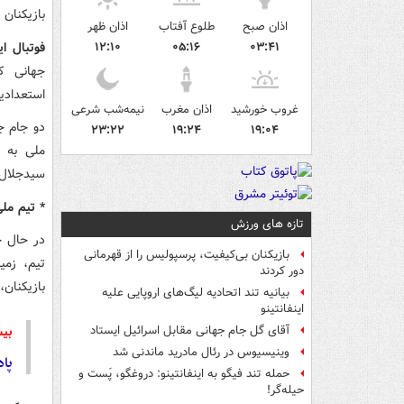
بازیکنان 
اذان صبح
طلوع آفتاب
اذان ظهر
فوتبال ای
۱۲:۱۰
۰۵:۱۶
۰۳:۴۱
جهانی ک
استعدادی
غروب خورشید
اذان مغرب
نیمه‌شب شرعی
دو جام ج
۲۳:۲۲
۱۹:۲۴
۱۹:۰۴
ملی به 
سیدجلال 
* تیم ملی در
تازه های ورزش
در حال ح
بازیکنان بی‌کیفیت، پرسپولیس را از قهرمانی
تیم، زمی
دور کردند
بازیکنان
بیانیه تند اتحادیه لیگ‌های اروپایی علیه
اینفانتینو
بیش
آقای گل جام جهانی مقابل اسرائیل ایستاد
وینیسیوس در رئال مادرید ماندنی شد
پاداش ۲ میلیو
حمله تند فیگو به اینفانتینو: دروغگو، پَست‌ و
حیله‌گر!