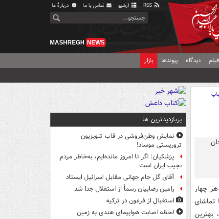
RSS
آرشیو
تماس با ما
دربارهٔ ما
MASHREGH
NEWS
یلم
دیدگاه
پیوندها
بازار
اپ
پربازدیدترین ها
نمایش وطن‌فروشی در قاب تلویزیون
تروریستی موساد!
پزشکیان: اگر تا امروز مانده‌ایم، به‌خاطر مردم
نجیب ایران است
آقای گل جام جهانی مقابل اسرائیل ایستاد
هر چهار
رامین رضاییان رسماً از استقلال جدا شد
 تماشای
استقبال از فرعون در ترکیه
لحظه اصابت هواپیمای هندی به زمین
 بهترین