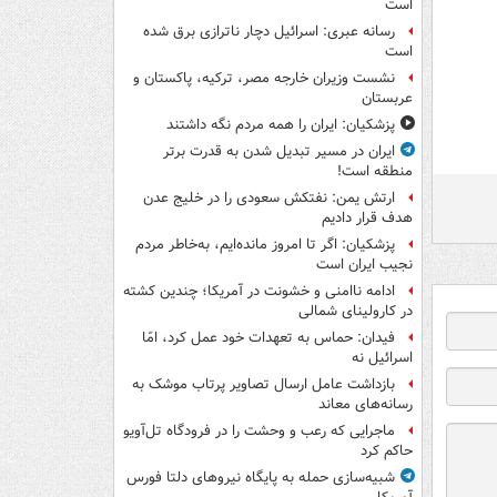
است
رسانه عبری: اسرائیل دچار ناترازی برق شده
است
نشست وزیران خارجه مصر، ترکیه، پاکستان و
عربستان
پزشکیان: ایران را همه مردم نگه داشتند
ایران در مسیر تبدیل شدن به قدرت برتر
منطقه است!
ارتش یمن: نفتکش سعودی را در خلیج عدن
هدف قرار دادیم
پزشکیان: اگر تا امروز مانده‌ایم، به‌خاطر مردم
نجیب ایران است
ادامه ناامنی و خشونت در آمریکا؛ چندین کشته
در کارولینای شمالی
فیدان: حماس به تعهدات خود عمل کرد، امّا
اسرائیل نه
بازداشت عامل ارسال تصاویر پرتاب موشک به
رسانه‌های معاند
ماجرایی که رعب و وحشت را در فرودگاه تل‌آویو
حاکم کرد
شبیه‌سازی حمله به پایگاه نیروهای دلتا فورس