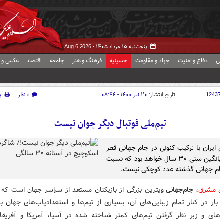
پنجشنبه ۱۵ مرداد ۱۴۰۵ -
Aug 6 2026
ی
دفاع و امنیت
جهاد و مقاومت
حسینیه
فرهنگ و هنر
جامعه
اقتصاد
عکس و ف
1243
تاریخ انتشار:
۲۰ تیر ۱۴۰۰ - ۰۸:۴۴
۰ نظر
چ
تیم‌ملی فوتبال دیگر جوان نیست
 ایران با ترکیب کنونی در جام جهانی قطر
دارای میانگین سنی ۳۰ سال خواهد بود که نسبت
ام جهانی گذشته عدد کوچکی نیست.
ش مشرق
،
جام‌جهانی
ویترین بزرگی از بازیکنان مستعد از سراسر جهان است که 
ار در کنار تمام زیبایی‌های آن، بسیاری از تیم‌ها و استعدادیاب‌های جهان با
‌های و زیر نظر گرفتن تیم‌های کمتر شناخته شده در آسیا، آمریکا و آفریقا،