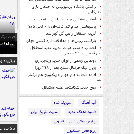
واکنش باشگاه پرسپولیس به جنجال بازی
تدارکاتی
زمان شارژ 
آسانی مشکلی برای همراهی استقلال ندارد
کرد
پرسپولیس کدام تیم ترکیه‌ای را ۶ تایی کرد؟
گزینه استقلال راهی گل گهر شد
فیلم برگزی
بازگشت روس‌ها و معادلات تازه کشتی جهان
صاعقه ج
انتخاب ۲ عضو هیات مدیره جدید استقلال
غیرقانونی است؟ +عکس
برگزیده و
رونمایی رسمی از اوزان جدید وزنه‌برداری
پایان لیگ فوتبال لبنان بعد از ۳۱۸ روز!
ادامه تلفات جام جهانی؛ پتکوویچ هم برکنار
شد
موج جدید شکایت‌ها علیه استقلال
آپ آهنگ
موزیک شاه
حمله تند ف
دانلود آهنگ جدید
سایت تاریخ ایران
دروغگو، پَ
بهترین هتل های استانبول
برگزیده 
رزرو هتل استانبول