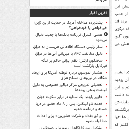
نمی‌کنم
پیش این
آخرین اخبار
 از جانب
برده اند
پشت‌پرده مداخله آمریکا در حمایت از یِن ژاپن؛
خیرخواهی یا خودخواهی؟
نک مرکزی
همتی: کنترل ترازنامه بانک‌ها با جدیت دنبال
.ولی الان چون آقای
می‌شود
ی دهم و خواهش می
سفر رئیس دستگاه اطلاعاتی عربستان به عراق
دلیل مخالفت AFC با میزبانی آبی‌ها در عراق
سخنگوی ارتش: نظم ایرانی حاکم بر تنگه
غیرقابل بازگشت است
. ایشان
هشدار الموسوی درباره توطئه آمریکا برای ایجاد
شکاف در نیروهای مسلح عراق
آن بودید
تعطیلی تدریجی مراکز دیالیز خصوصی به دلیل
دم و این
انباشت بدهی بیمه‌ها
لیت داشت
خاویر باردم؛ یک ستاره در برابر سکوت جهان
وظیفه‌اش
خدمه ناو لینکلن: پس از ۸ ماه حضور در دریا
خسته و درمانده‌ شدیم
برنگشته،
توافق بغداد و شرکت «شورون» برای احداث
 این ها تنها
خط لوله بصره
 گفتم که
تشکیل تیم کارآگاهان زبده برای دستگیری