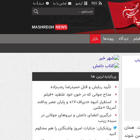
RSS
آرشیو
تماس با ما
دربارهٔ ما
MASHREGH
NEWS
یلم
دیدگاه
پیوندها
بازار
اپ
پربازدیدترین ها
تأیید ربایش و قتل حمیدرضا رجب‌زاده
مداح جوانی که در خون خود غلطید +فیلم
استقرار انبوه «دی‌اف‑۱۷» و پایان عصر پدافند
آمریکا +عکس
درگیری اعضای داعش و نیروهای جولانی در
سیده زینب
ت. همان
پزشکیان: جنایات امروز واشنگتن را هم محکوم
کنید
من شوند