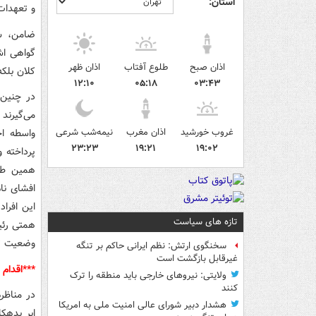
استان:
و تعهدات 
ضامن، سن
گواهی اش
اذان صبح
طلوع آفتاب
اذان ظهر
کلان بلکه
۱۲:۱۰
۰۵:۱۸
۰۳:۴۳
در چنین 
می‌گیرند 
غروب خورشید
اذان مغرب
نیمه‌شب شرعی
واسطه ا
۲۳:۲۳
۱۹:۲۱
۱۹:۰۲
پرداخته 
همین طور
افشای نا
این افرا
تازه های سیاست
همتی رئی
وضعیت تخ
سخنگوی ارتش: نظم ایرانی حاکم بر تنگه
غیرقابل بازگشت است
***اقدام
ولایتی: نیروهای خارجی باید منطقه را ترک
کنند
در مناظر
هشدار دبیر شورای عالی امنیت ملی به امریکا
ابر بدهک