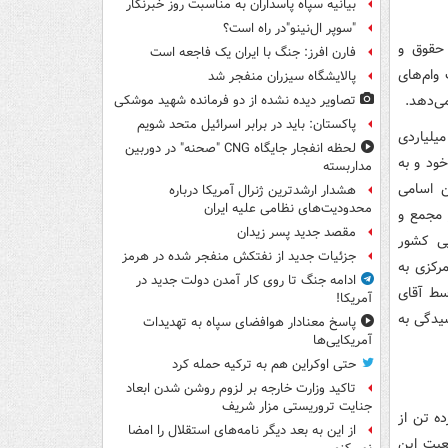
بیانیه سپاه پاسداران به مناسبت روز خبرنگار
"سوپر ال‌نینو"در راه است؟
 حقوق و
فارن افرز: جنگ با ایران یک فاجعه است
وام‌های
پالایشگاه سیزران منفجر شد
ی‌دهد.
تصاویر دیده‌ نشده از دو فرمانده شهید موشکی
پاکستان: باید در برابر اسرائیل متحد شویم
یلیاردی
لحظه انفجار جایگاه CNG "صحنه" در دوربین
خود و به
مداربسته
 اسامی
هشدار ارشدترین ژنرال آمریکا درباره
محدودیت‌های نظامی علیه ایران
 مجمع و
مقصد جدید پسر زیدان
یی کشور
جزئیات جدید از نفتکش منفجر شده در هرمز
رکزی به
ادامه جنگ تا روی کار آمدن دولت جدید در
سط آقای
آمریکا!
یدگی به
پاسخ معنادار هوافضای سپاه به تهدیدات
آمریکایی‌ها
حتی اوکراین هم به ترکیه حمله کرد
تاکید وزارت خارجه بر لزوم روشن شدن ابعاد
جنایت تروریستی مزار شریف
ه تن از
از این به بعد دیگر نامه‌های استقلال را امضا
عیت این