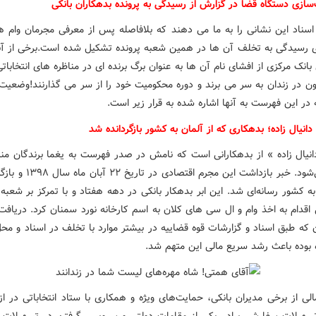
سازی دستگاه قضا در گزارش از رسیدگی به پرونده بدهکاران بانکی
اسناد این نشانی را به ما می دهند که بلافاصله پس از معرفی مجرمان وام ه
ای رسیدگی به تخلف آن ها در همین شعبه پرونده تشکیل شده است.برخی از آنه
انک مرکزی از افشای نام آن ها به عنوان برگ برنده ای در مناظره های انتخابات
نون در زندان به سر می برند و دوره محکومیت خود را از سر می گذارنند!وضعیت 
 در این فهرست به آنها اشاره شده به قرار زیر است.
انیال زاده؛ بدهکاری که از آلمان به کشور بازگردانده شد
نیال زاده » از بدهکارانی است که نامش در صدر فهرست به یغما برندگان مناب
مطرح می‌شود. خبر بازداشت این مجرم اقت
به کشور رسانه‌ای شد. این ابر بدهکار بانکی در دهه هفتاد و با تمرکز بر شعب
اقدام به اخذ وام و ال سی های کلان به اسم کارخانه نورد سمنان کرد. دریافت
 که طبق اسناد و گزارشات قوه قضاییه در بیشتر موارد با تخلف در اسناد و م
 بوده باعث رشد سریع مالی این متهم شد.
ی از برخی مدیران بانکی، حمایت‌های ویژه و همکاری با ستاد انتخاباتی در ازا