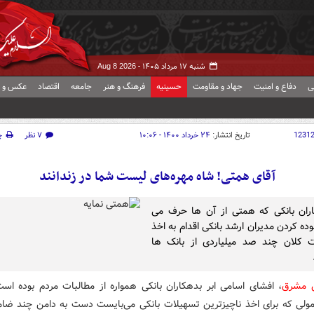
شنبه ۱۷ مرداد ۱۴۰۵ -
Aug 8 2026
ی
دفاع و امنیت
جهاد و مقاومت
حسینیه
فرهنگ و هنر
جامعه
اقتصاد
عکس و ف
1231
تاریخ انتشار:
۲۴ خرداد ۱۴۰۰ - ۱۰:۰۶
۷ نظر
چ
آقای همتی! شاه مهره‌های لیست شما در زندانند
اران بانکی که همتی از آن ها حرف می
لوده کردن مدیران ارشد بانکی اقدام به اخذ
ت کلان چند صد میلیاردی از بانک ها
ش مشرق
، افشای اسامی ابر بدهکاران بانکی همواره از مطالبات مردم بوده اس
ولی که برای اخذ ناچیزترین تسهیلات بانکی می‌بایست دست به دامن چند ضا