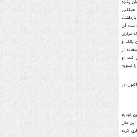
ان رشوه
 هنگفتی
 بازداشت
 داشت آن
ک مرکزی
 بانک و
فاده از
نک خصوصی کند. او
ا تسویه
وم شدند و اکنون در
ن تودیع
این مال
ری کرده