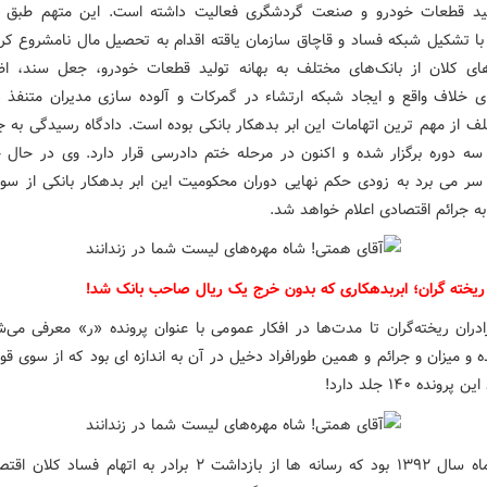
ولید قطعات خودرو و صنعت گردشگری فعالیت داشته است. این متهم طبق 
 با تشکیل شبکه فساد و قاچاق سازمان یاقته اقدام به تحصیل مال نامشروع کر
های کلان از بانک‌های مختلف به بهانه تولید قطعات خودرو، جعل سند، اظ
ی خلاف واقع و ایجاد شبکه ارتشاء در گمرکات و آلوده سازی مدیران متنفذ
ف از مهم ترین اتهامات این ابر بدهکار بانکی بوده است. دادگاه رسیدگی به جر
سه دوره برگزار شده و اکنون در مرحله ختم دادرسی قرار دارد. وی در حال 
 سر می برد به زودی حکم نهایی دوران محکومیت این ابر بدهکار بانکی از سوی
ه جرائم اقتصادی اعلام خواهد شد.
 ریخته گران؛ ابربدهکاری که بدون خرج یک ریال صاحب بانک شد!
ادران ریخته‌گران تا مدت‌ها در افکار عمومی با عنوان پرونده «ر» معرفی می‌ش
ه و میزان و جرائم و همین طورافراد دخیل در آن به اندازه ای بود که از سوی قو
رونده ۱۴۰ جلد دارد!
شهریور ماه سال ۱۳۹۲ بود که رسانه ها از بازداشت ۲ برادر به اتهام فسا