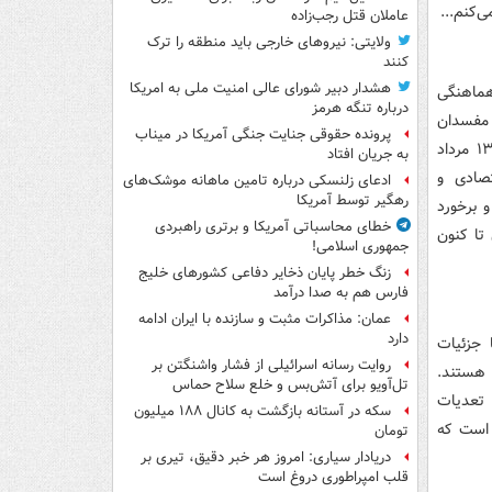
‌کنم...
عاملان قتل رجب‌زاده
ولایتی: نیروهای خارجی باید منطقه را ترک
کنند
هشدار دبیر شورای عالی امنیت ملی به امریکا
هماهنگی
درباره تنگه هرمز
 مفسدان
پرونده حقوقی جنایت جنگی آمریکا در میناب
اقتصادی شد. دستورالعمل تشکیل این مجتمع تخصصی از سوی آیت الله رئیسی در ۱۳ مرداد
به جریان افتاد
قتصادی و
ادعای زلنسکی درباره تامین ماهانه موشک‌های
رهگیر توسط آمریکا
و برخورد
خطای محاسباتی آمریکا و برتری راهبردی
تا کنون
جمهوری اسلامی!
زنگ خطر پایان ذخایر دفاعی کشورهای خلیج
فارس هم به صدا درآمد
عمان: مذاکرات مثبت و سازنده با ایران ادامه
دارد
 جزئیات
روایت رسانه اسرائیلی از فشار واشنگتن بر
 هستند.
تل‌آویو برای آتش‌بس و خلع سلاح حماس
 تعدیات
سکه در آستانه بازگشت به کانال ۱۸۸ میلیون
 است که
تومان
دریادار سیاری: امروز هر خبر دقیق، تیری بر
قلب امپراطوری دروغ است