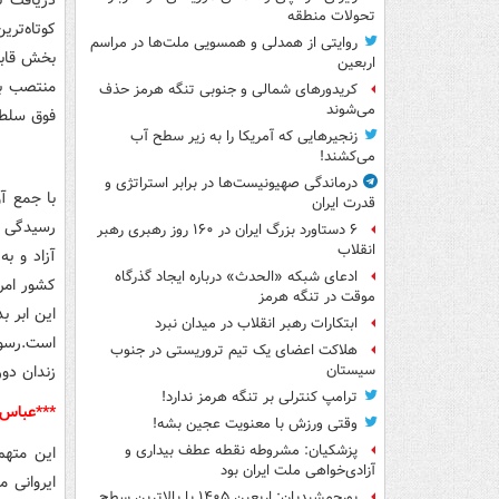
دریافت ت
تحولات منطقه
کوتاه‌تری
روایتی از همدلی و همسویی ملت‌ها در مراسم
بخش قابل
اربعین
منتصب به
کریدورهای شمالی و جنوبی تنگه هرمز حذف
می‌شوند
فوق سلطن
زنجیرهایی که آمریکا را به زیر سطح آب
می‌کشند!
درماندگی صهیونیست‌ها در برابر استراتژی و
با جمع آ
قدرت ایران
۶ دستاورد بزرگ ایران در ۱۶۰ روز رهبری رهبر
انقلاب
ادعای شبکه «الحدث» درباره ایجاد گذرگاه
کشور امر
موقت در تنگه هرمز
این ابر ب
ابتکارات رهبر انقلاب در میدان نبرد
هلاکت اعضای یک تیم تروریستی در جنوب
زندان دور
سیستان
ترامپ کنترلی بر تنگه هرمز ندارد!
***عباس ا
وقتی ورزش با معنویت عجین بشه!
پزشکیان: مشروطه نقطه عطف بیداری و
این متهم
آزادی‌خواهی ملت ایران بود
ایروانی 
پورجمشیدیان: اربعین ۱۴۰۵ با بالاترین سطح