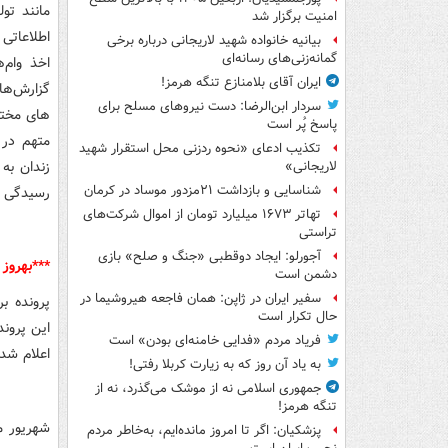
مانند ت
امنیت برگزار شد
اطلاعاتی
بیانیه خانواده شهید لاریجانی درباره برخی
گمانه‌زنی‌های رسانه‌ای
اخذ وام‌
ایران آقای بلامنازع تنگه هرمز!
گزارش‌ها
سردار ابن‌الرضا: دست نیروهای مسلح برای
های مختل
پاسخ پُر است
متهم در 
تکذیب ادعای «نحوه ردزنی محل استقرار شهید
زندان به
لاریجانی»
شناسایی و بازداشت ۲۱مزدور موساد در کرمان
رسیدگی ب
تهاتر ۱۶۷۳ میلیارد تومان از اموال شرکت‌های
تراستی
آجورلو: ایجاد دوقطبی «جنگ و صلح‌» بازی
***بهروز
دشمن است
سفیر ایران در ژاپن: همان فاجعه هیروشیما در
پرونده بر
حال تکرار است
این پروند
فریاد مردم «فدایی خامنه‌ای بودن» است
اعلام شد این پ
به یاد آن روز که به زیارت کربلا رفتی!
جمهوری اسلامی نه از موشک می‌گذرد، نه از
تنگه هرمز!
پزشکیان: اگر تا امروز مانده‌ایم، به‌خاطر مردم