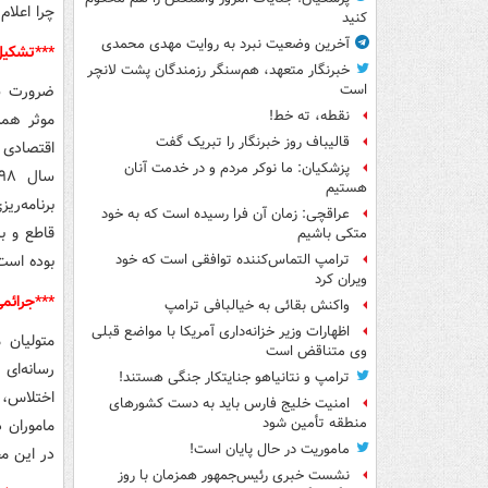
چرا اعلام
کنید
آخرین وضعیت نبرد به روایت مهدی محمدی
***تشکیل
خبرنگار متعهد، هم‌سنگر رزمندگان پشت لانچر
ضرورت سا
است
نقطه، ته خط!
موثر همه
قالیباف روز خبرنگار را تبریک گفت
پزشکیان: ما نوکر مردم و در خدمت آنان
هستیم
برنامه‌ری
عراقچی: زمان آن فرا رسیده است که به خود
قاطع و ب
متکی باشیم
بوده است
ترامپ التماس‌کننده توافقی است که خود
ویران کرد
***جرائم
واکنش بقائی به خیالبافی ترامپ
اظهارات وزیر خزانه‌داری آمریکا با مواضع قبلی
متولیان 
وی متناقض است
رسانه‌ای
ترامپ و نتانیاهو جنایتکار جنگی هستند!
اختلاس، 
امنیت خلیج فارس باید به دست کشورهای
منطقه تأمین شود
ماموران 
ماموریت در حال پایان است!
در این م
نشست خبری رئیس‌جمهور همزمان با روز