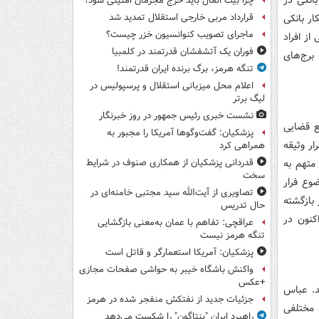
انکی در
چرا بیت المال باید خرج مجرمان امنیتی شود؟
ار بانکی
قرارداد مربی خارجی استقلال تمدید شد
ماجرای تصویب کنوانسیون خزر چیست؟
ز افراد
فوران یک آتشفشان قدرتمند در کلمبیا
برج‌های
تنگه هرمز، برگ برنده ایران قدرتمند!
اعلام محل میزبانی استقلال و پرسپولیس در
لیگ برتر
نشست خبری رئیس جمهور در روز خبرنگار
ع قضایی
پزشکیان: گفت‌وگوها آمریکا را مجبور به
که این متهم با قرار وثیقه
همراهی کرد
 ماه و عدم بازگشت متهم به
قدردانی پزشکیان از همکاری صنوف در شرایط
سخت
وع فرار
تصاویری از آیت‌الله سید مجتبی خامنه‌ای در
 بازگشته
حال تدریس
محکوم شد و اکنون در
عراقچی: تفاهم با عمان به‌معنی بازگشایی
تنگه هرمز نیست
پزشکیان: آمریکا استعمارگر و قاتل است
واکنش باشگاه خیبر به حواشی صفحات مجازی
+عکس
د. عباس
جزئیات جدید از نفتکش منفجر شده در هرمز
 مختلفی
راهبرد ایران "پنتاگون" را شکست می‌دهد