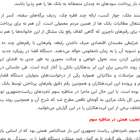
باز پرداخت سودهای نه چندان منصفانه به بانک ها را هم پذیرا باشند.
د ملک، جواز کسب، ارائه چند فقره چک، ردیف برگه‌های سفته، کسر از
تغال مطالبات بانک ها از همین مردم معمولی است، آن هم نه برای پرداخت 
 برای رقم‌های ناچیزی که گاهی کفاف رفع یک مشکل از این خانواده‌ها را هم نم
شرایطی مفسدان اقتصادی صرف داشتن رابطه، وام‌هایی با رقم‌های چند ده م
و تسویه آن را به زمان نامعلومی حواله می‌دهند. دستگاه قضا در رویکرد جدید 
جرایی کردن سند تحول خواهی و عدالت محوری به طور جدی به افشای این
و روند دادرسی برای این ابر بدهکاران بانکی را آغاز کرده است. طی جلساتی در
 مراسلات و مکاتباتی همواره یکی از درخواست‌های متولیان دستگاه قضا
م و پرونده این ابربدهکاران و همچنین رقم دقیق وام‌های پرداختی توسط بانک م
د بوده است. با این حال این ماجرا در مناظره سوم نامزدهای ریاست‌جمهوری تو
س کل بانک مرکزی به گونه‌ای ناقص مطرح شد که شرح آن و همچنین روند رس
لف برخی از این ابربدهکاران را در این گزارش می‌خوانید.
 عجیب همتی در مناظره سوم
ه سوم نامزدهای ریاست جمهوری این بار عبدالناصر همتی بود که از اسامی یازد
اران بانکی وام گرفت تا به گمان خود عملکرد دستگاه قضا را در رسیدگی به وض