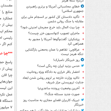
درباره تنگه هرمز
مفسدان ا
خطای محاسباتی آمریکا و برتری راهبردی
جمهوری اسلامی!
منابع را 
تأکید دادستان کل کشور بر انسجام ملی برای
عملکرد مد
مقابله با جنگ روانی دشمن
چرا بیت المال باید خرج مجرمان امنیتی شود؟
ماجرای تصویب کنوانسیون خزر چیست؟
پزشکیان: گفت‌وگوها آمریکا را مجبور به
کنم اگر 
همراهی کرد
عراقچی: تفاهم با عمان به‌معنی بازگشایی
***چرا در
تنگه هرمز نیست
روز خبرنگار نامبارک!
پاسخ حجت
حدس بزنید ایران چه رنگی است؟
پیش از هر
احضار باقر خرازی به دادگاه ویژه روحانیت
چرا الان 
تاکید وزارت خارجه بر لزوم روشن شدن ابعاد
جوان‌هایی
جنایت تروریستی مزار شریف
این لیست 
آخرین وضعیت پرونده ساعدی‌نیا
عمل نکرد؟
صورت جدید مسئله جنگ؟!
تبریک کاربران فضای مجازی به مناسبت روز
خبرنگار
۷ میلیو
پزشکیان: جنایات امروز واشنگتن را هم محکوم