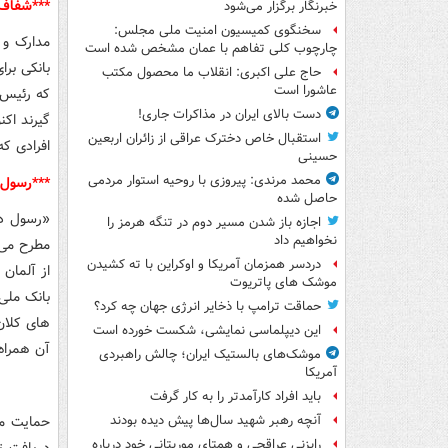
***شفاف‌
خبرنگار برگزار می‌شود
سخنگوی کمیسیون امنیت ملی مجلس:
مدارک و 
چارچوب کلی تفاهم با عمان مشخص شده است
بانکی بر
حاج علی اکبری: انقلاب ما محصول مکتب
عاشورا است
که رئیس ب
دست بالای ایران در مذاکرات جاری!
گیرند اک
استقبال خاص دخترک عراقی از زائران اربعین
افرادی که
حسینی
محمد مرندی: پیروزی با روحیه استوار مردمی
***رسول د
حاصل شده
«رسول دا
اجازه باز شدن مسیر دوم در تنگه هرمز را
نخواهیم داد
دردسر همزمان آمریکا و اوکراین با ته کشیدن
از آلمان 
موشک های پاتریوت
بانک ملی 
حماقت ترامپ با ذخایر انرژی جهان چه کرد؟
های کلان
این دیپلماسی نمایشی، شکست خورده است
آن همراه
موشک‌های بالستیک ایران؛ چالش راهبردی
آمریکا
باید افراد کارآمدتر را به کار گرفت
حمایت مال
آنچه رهبر شهید سال‌ها پیش دیده بودند
رایزنی عراقچی و همتای موریتانی خود درباره