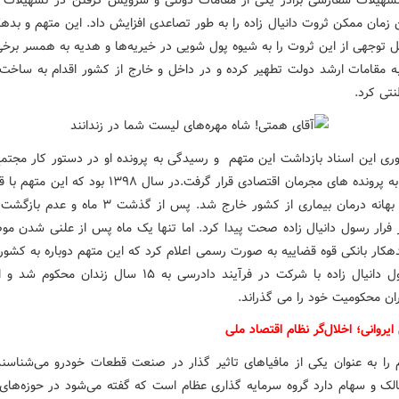
سهیلات سفارشی برادر یکی از مقامات دولتی و سرویس گرفتن در تسهیلات ب
ن زمان ممکن ثروت دانیال زاده را به طور تصاعدی افزایش داد. این متهم و بدهک
 توجهی از این ثروت را به شیوه پول شویی در خیریه‌ها و هدیه به همسر برخی ا
 مقامات ارشد دولت تطهیر کرده و در داخل و خارج از کشور اقدام به ساخت 
تی کرد.
وری این اسناد بازداشت این متهم و رسیدگی به پرونده او در دستور کار مجتم
رسیدگی به پرونده های مجرمان اقتصادی قرار گرفت.در سال ۱۳۹۸ بود 
آزاد و به بهانه درمان بیماری از کشور خارج شد. پس از گذشت ۳
 فرار رسول دانیال زاده صحت پیدا کرد. اما تنها یک ماه پس از علنی شدن موض
دهکار بانکی قوه قضاییه به صورت رسمی اعلام کرد که این متهم دوباره به کشور
است.رسول دانیال زاده با شرکت در فرآیند دادرسی به ۱۵ سال زندان 
ان محکومیت خود را می گذراند.
یروانی؛ اخلال‌گر نظام اقتصاد ملی
 را به عنوان یکی از مافیاهای تاثیر گذار در صنعت قطعات خودرو می‌شناسن
مالک و سهام دارد گروه سرمایه گذاری عظام است که گفته می‌شود در حوزه‌های