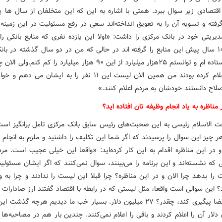
قتصادی زیر سوال ببرد. همتی با اشاره به این که این متخلفان از سال ها 
گرفته و تسویه آن را به تعویق انداخته‌اند سعی در رفع مسئولیت در این زمینه
یریتی خود در بانک مرکزی را داشت: «اولا این یازده نفری که منابع بانکی را 
بیش از ۱۰ سال پیش این منابع را گرفته اند در حالی که من در دو سال گذشته در با
محکم ایستاده ام و توانستم ۲۵هزار میلیارد از این ۹۰ هزار میلیارد را کم کنم
رئیسی اعلام کرده بودند من همین الان لیست این ۱۱ نفر را به ایشان م
صلاح دانستند خودشان به مردم اعلام کنند.»
 مناظره به یاد انجام وظیفه تان افتاده اید؟
 الاسلام رئیسی به این صحبت‌های رئیس سابق بانک مرکزی تامل برانگیز است
 چیز این سوال را پرسیدند که اگر شما این تکلیف را داشتید و ملزم به انجام 
و در این مناظره اقدام به این کار کرده‌اید: «واقعا این خیلی عجیب است. مر
 که نشسته‌اند و این برنامه را می‌بینند، سوال نمی‌کنند که اگر ایشان مسئو
را بدهد چرا الان و در این مناظره؟ چرا قبلا این لیست را ندادند و چرا به 
 این سوالی است واقعا، مثل لیستی که در رابطه با اقتصاد گفتند ارز صادارات 
دستگاه قضا پیگیری کند، چقدر؟ ۲۷ میلیون دلار. بسیار خب ما دیدیم هرچه گذشت
ن دلار آن را اعلام کردند و باقی را اعلام نمی‌کنند. چندین بار هم در مصاحبه‌ها