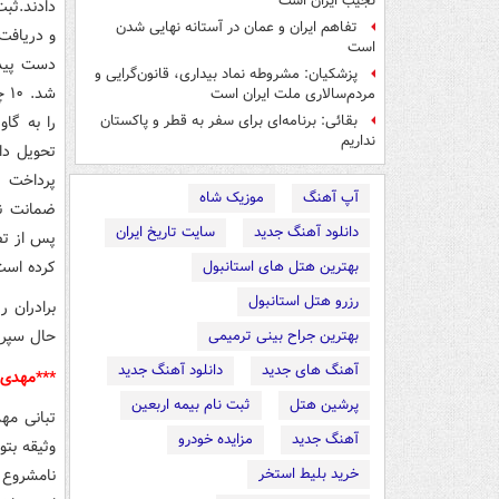
نجیب ایران است
دادند.ثب
تفاهم ایران و عمان در آستانه نهایی شدن
و دریافت
است
دست پیدا 
پزشکیان: مشروطه نماد بیداری، قانون‌گرایی و
شد
مردم‌سالاری ملت ایران است
را به گا
بقائی: برنامه‌ای برای سفر به قطر و پاکستان
نداریم
تحویل دا
پرداخت ر
آپ آهنگ
موزیک شاه
دانلود آهنگ جدید
سایت تاریخ ایران
پس از تص
کرده است
بهترین هتل های استانبول
رزرو هتل استانبول
حال سپری
بهترین جراح بینی ترمیمی
آهنگ های جدید
دانلود آهنگ جدید
***مهدی ف
پرشین هتل
ثبت نام بیمه اربعین
تبانی مه
آهنگ جدید
مزایده خودرو
وثیقه بت
خرید بلیط استخر
نامشروع 