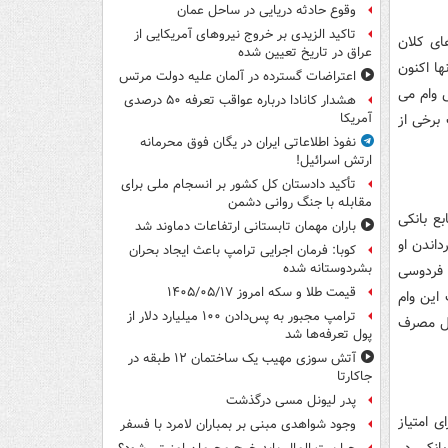
وقوع حادثه دریایی در ساحل عمان
تاکید الزیدی بر خروج نیروهای آمریکایی از
ای کلان
عراق در تاریخ تعیین شده
ا اکنون
اعتراضات گسترده در آلمان علیه دولت مرتس
ی وام می
هشدار کانادا درباره عواقب تعرفه ۵۰ درصدی
برخی از
آمریکا
نفوذ اطلاعاتی ایران در یگان فوق محرمانه
ارتش اسرائیل!
تأکید دادستان کل کشور بر انسجام ملی برای
مقابله با جنگ روانی دشمن
ع بانکی
باران مهمان تابستانی ارتفاعات دماوند شد
صادی در تاریخ ۲۲ آبان ماه سال ۱۳۹۸ و بازگرداندن او
کوبا: فرمان اجرایی ترامپ باعث ایجاد بحران
بشردوستانه شده
ه فردوسی
قیمت طلا و سکه امروز ۱۴۰۵/۰۵/۱۷
 این وام
ترامپ مجبور به پس‌دادن ۱۰۰ میلیارد دلار از
حل مصرف
پول تعرفه‌ها شد
آتش سوزی مهیب یک ساختمان ۱۲ طبقه در
جاکارتا
پدر لیونل مسی درگذشت
ی امتیاز
وجود شواهدی مبنی بر بمباران لامرد با فسفر