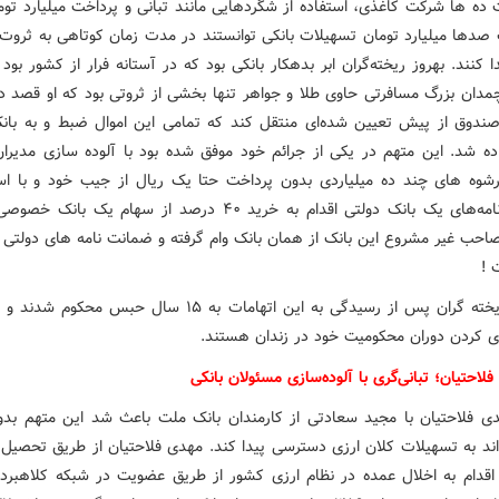
ت ده ها شرکت کاغذی، استفاده از شگردهایی مانند تبانی و پرداخت میلیارد توم
 صدها میلیارد تومان تسهیلات بانکی توانستند در مدت زمان کوتاهی به ثروت
کنند. بهروز ریخته‌گران ابر بدهکار بانکی بود که در آستانه فرار از کشور بود
. ۱۰ چمدان بزرگ مسافرتی حاوی طلا و جواهر تنها بخشی از ثروتی بود که او قصد
وصندوق از پیش تعیین شده‌ای منتقل کند که تمامی این اموال ضبط و به بان
ده شد. این متهم در یکی از جرائم خود موفق شده بود با آلوده سازی مدیران
شوه های چند ده میلیاردی بدون پرداخت حتا یک ریال از جیب خود و با است
ضمانت نامه‌های یک بانک دولتی اقدام به خرید ۴۰ درصد از سهام یک با
احب غیر مشروع این بانک از همان بانک وام گرفته و ضمانت نامه های دولتی ر
 !
برادران ریخته گران پس از رسیدگی به این اتهامات به ۱۵ سال حبس محک
 کردن دوران محکومیت خود در زندان هستند.
لاحتیان؛ تبانی‌گری با آلوده‌سازی مسئولان بانکی
دی فلاحتیان با مجید سعادتی از کارمندان بانک ملت باعث شد این متهم بدو
واند به تسهیلات کلان ارزی دسترسی پیدا کند. مهدی فلاحتیان از طریق تحصیل 
اقدام به اخلال عمده در نظام ارزی کشور از طریق عضویت در شبکه کلاهبردا