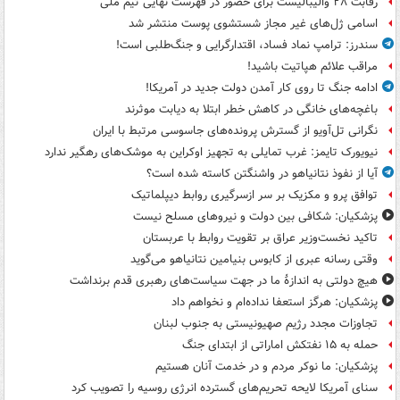
رقابت ۲۸ والیبالیست برای حضور در فهرست نهایی تیم ملی
اسامی ژل‌های غیر مجاز شستشوی پوست منتشر شد
سندرز: ترامپ نماد فساد، اقتدارگرایی و جنگ‌طلبی است!
مراقب علائم هپاتیت باشید!
ادامه جنگ تا روی کار آمدن دولت جدید در آمریکا!
باغچه‌های خانگی در کاهش خطر ابتلا به دیابت موثرند
نگرانی تل‌آویو از گسترش پرونده‌های جاسوسی مرتبط با ایران
نیویورک تایمز: غرب تمایلی به تجهیز اوکراین به موشک‌های رهگیر ندارد
آیا از نفوذ نتانیاهو در واشنگتن کاسته شده است؟
توافق پرو و مکزیک بر سر ازسرگیری روابط دیپلماتیک
پزشکیان: شکافی بین دولت و نیروهای مسلح نیست
تاکید نخست‌وزیر عراق بر تقویت روابط با عربستان
وقتی رسانه عبری از کابوس بنیامین نتانیاهو می‌گوید
هیچ دولتی به اندازۀ ما در جهت سیاست‌های رهبری قدم برنداشت
پزشکیان: هرگز استعفا نداده‌ام و نخواهم داد
تجاوزات مجدد رژیم صهیونیستی به جنوب لبنان
حمله به ۱۵ نفتکش‌ اماراتی از ابتدای جنگ
پزشکیان: ما نوکر مردم و در خدمت آنان هستیم
سنای آمریکا لایحه تحریم‌های گسترده انرژی روسیه را تصویب کرد