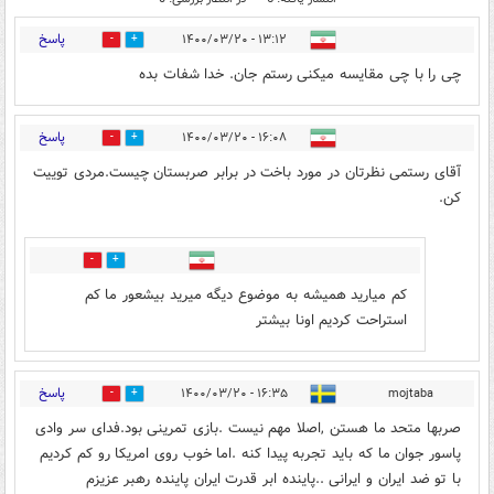
پاسخ
۱۳:۱۲ - ۱۴۰۰/۰۳/۲۰
3
0
چی را با چی مقایسه میکنی رستم جان. خدا شفات بده
پاسخ
۱۶:۰۸ - ۱۴۰۰/۰۳/۲۰
10
3
آقای رستمی نظرتان در مورد باخت در برابر صربستان چیست.مردی توییت
کن.
0
3
کم میارید همیشه به موضوع دیگه میرید بیشعور ما کم
استراحت کردیم اونا بیشتر
پاسخ
۱۶:۳۵ - ۱۴۰۰/۰۳/۲۰
mojtaba
1
7
صربها متحد ما هستن ,اصلا مهم نیست .بازی تمرینی بود.فدای سر وادی
پاسور جوان ما که باید تجربه پیدا کنه .اما خوب روی امریکا رو کم کردیم
با تو ضد ایران و ایرانی ..پاینده ابر قدرت ایران پاینده رهبر عزیزم