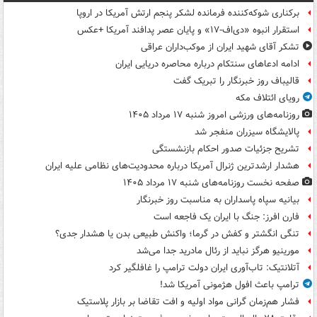
برکناری شوکه‌کننده فرمانده لشکر پنجم ارتش آمریکا در اروپا
استقرار انبوه «دی‌اف‑۱۷» و پایان عصر پدافند آمریکا +عکس
تشکر آقای شهید ایران از موکب‌داران عراقی
ادامه ادعاهای سنتکام درباره محاصره دریایی ایران
قالیباف روز خبرنگار را تبریک گفت
رویای ائتلاف مکه
روزنامه‌های ورزشی امروز ‌شنبه ۱۷ مرداد ۱۴۰۵
پالایشگاه سیزران منفجر شد
تشریح جزئیات صدور احکام بازنشستگی
هشدار ارشدترین ژنرال آمریکا درباره محدودیت‌های نظامی علیه ایران
صفحه نخست روزنامه‌های شنبه ۱۷ مرداد ۱۴۰۵
بیانیه سپاه پاسداران به مناسبت روز خبرنگار
فارن افرز: جنگ با ایران یک فاجعه است
تنگی انگشتر و کفش در گرما؛ واکنش طبیعی بدن یا هشدار جدی؟
مورینیو هرگز نباید از رئال مادرید جدا می‌شد
آتلانتیک: تاب‌آوری ایران دولت ترامپ را غافلگیر کرد
ترامپ باعث افول هژمونی آمریکا شد!
فشار هم‌زمان گرانی مواد اولیه و افت تقاضا بر بازار پلاستیک