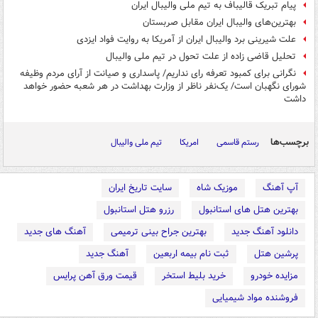
پیام تبریک قالیباف به تیم ملی والیبال ایران
بهترین‌های والیبال ایران مقابل صربستان
علت شیرینی برد والیبال ایران از آمریکا به روایت فواد ایزدی
تحلیل قاضی زاده از علت تحول در تیم ملی والیبال
نگرانی برای کمبود تعرفه رای نداریم/ پاسداری و صیانت از آرای مردم وظیفه
شورای نگهبان است/ یک‌نفر ناظر از وزارت بهداشت در هر شعبه حضور خواهد
داشت
برچسب‌ها
رستم قاسمی
امریکا
تیم ملی والیبال
آپ آهنگ
موزیک شاه
سایت تاریخ ایران
بهترین هتل های استانبول
رزرو هتل استانبول
دانلود آهنگ جدید
بهترین جراح بینی ترمیمی
آهنگ های جدید
پرشین هتل
ثبت نام بیمه اربعین
آهنگ جدید
مزایده خودرو
خرید بلیط استخر
قیمت ورق آهن پرایس
فروشنده مواد شیمیایی