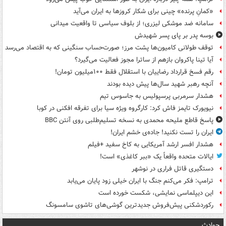
«کمانِ پرنده» چینی برای شکار کروزها به ایران می‌آید
سامانه ضد موشکی لیزری؛ از بلوف سیاسی تا واقعیت میدانی
بوسه‌ پدر بر پای پسر شهیدش
توقف طولانی کامیون‌ها پشت مرز؛ صورت‌حساب سنگینی که به اقتصاد می‌رسد
آیا تینا پاکروان بازهم از ساترا مجوز فعالیت می‌گیرد؟
رقم فسخ قرارداد رضاییان با استقلال فقط ۱۰۰میلیون تومان!
آنچه رهبر شهید سال‌ها پیش دیده بودند
هشدار سرمربی پرسپولیس به جاسوس تیم
نیویورک تایمز فاش کرد: کارگروه ویژه سیا برای تفرقه افکنی در کوبا
پاسخ قاطع ملیحه محمدی به نسخه تسلیم‌طلبی روی آنتن BBC
ایران را تست نکنید! جاده‌ی خشم ایران!
هشدار افسر ارشد آمریکایی به کاخ سفید +فیلم
ایالات متحده واقعاً یک «ببر کاغذی» است!
دستگیری قاتل فراری در نوشهر
ترامپ: فکر می‌کنم جنگ با ایران خیلی زود پایان می‌یابد
این دیپلماسی نمایشی، شکست خورده است
رکوردشکنی پیش‌فروش جدیدترین گوشی‌های تاشوی سامسونگ
حوادث