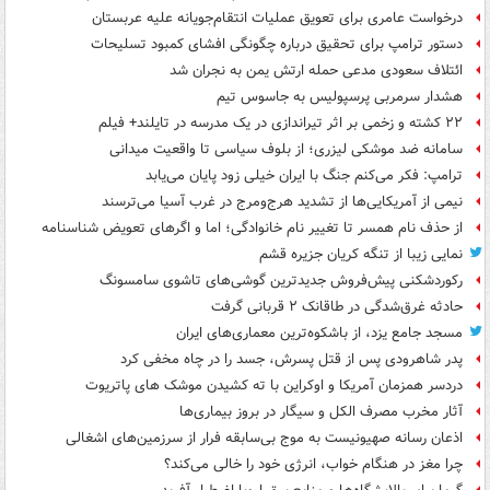
درخواست عامری برای تعویق عملیات انتقام‌جویانه علیه عربستان
دستور ترامپ برای تحقیق درباره چگونگی افشای کمبود تسلیحات
ائتلاف سعودی مدعی حمله ارتش یمن به نجران شد
هشدار سرمربی پرسپولیس به جاسوس تیم
۲۲ کشته و زخمی بر اثر تیراندازی در یک مدرسه در تایلند+ فیلم
سامانه ضد موشکی لیزری؛ از بلوف سیاسی تا واقعیت میدانی
ترامپ: فکر می‌کنم جنگ با ایران خیلی زود پایان می‌یابد
نیمی از آمریکایی‌ها از تشدید هرج‌ومرج در غرب آسیا می‌ترسند
از حذف نام همسر تا تغییر نام خانوادگی؛ اما و اگرهای تعویض شناسنامه
نمایی زیبا از تنگه کریان جزیره قشم
رکوردشکنی پیش‌فروش جدیدترین گوشی‌های تاشوی سامسونگ
حادثه غرق‌شدگی در طاقانک ۲ قربانی گرفت
مسجد جامع یزد، از باشکوه‌ترین معماری‌های ایران
پدر شاهرودی پس از قتل پسرش، جسد را در چاه مخفی کرد
دردسر همزمان آمریکا و اوکراین با ته کشیدن موشک های پاتریوت
آثار مخرب مصرف الکل و سیگار در بروز بیماری‌ها
اذعان رسانه صهیونیست به موج بی‌سابقه فرار از سرزمین‌های اشغالی
چرا مغز در هنگام خواب، انرژی خود را خالی می‌کند؟