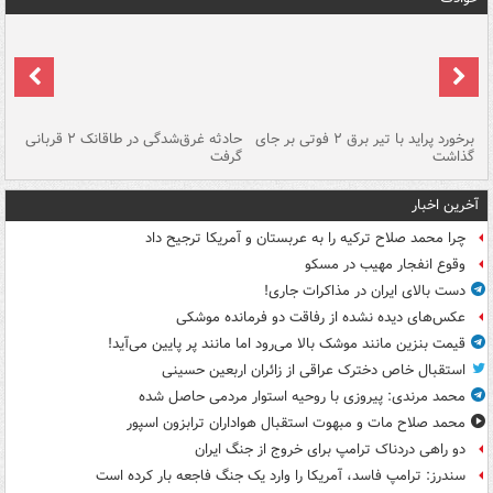
برخورد پراید با تیر برق ۲ فوتی بر جای
حادثه غرق‌شدگی در طاقانک ۲ قربانی
پد
گذاشت
گرفت
جس
آخرین اخبار
چرا محمد صلاح ترکیه را به عربستان و آمریکا ترجیح داد
وقوع انفجار مهیب در مسکو
دست بالای ایران در مذاکرات جاری!
عکس‌های دیده نشده از رفاقت دو فرمانده‌ موشکی
قیمت بنزین مانند موشک بالا می‌رود اما مانند پر پایین می‌آید!
استقبال خاص دخترک عراقی از زائران اربعین حسینی
محمد مرندی: پیروزی با روحیه استوار مردمی حاصل شده
محمد صلاح مات و مبهوت استقبال هواداران ترابزون اسپور
دو راهی دردناک ترامپ برای خروج از جنگ ایران
سندرز: ترامپ فاسد، آمریکا را وارد یک جنگ فاجعه بار کرده است