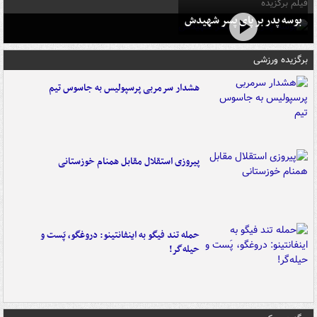
فیلم برگزیده
بوسه‌ پدر بر پای پسر شهیدش
برگزیده ورزشی
هشدار سرمربی پرسپولیس به جاسوس تیم
پیروزی استقلال مقابل همنام خوزستانی
حمله تند فیگو به اینفانتینو: دروغگو، پَست‌ و
حیله‌گر!