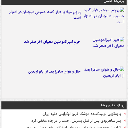
برگزیده عکس
پرچم سیاه بر فراز گنبد حسینی همچنان در اهتزاز
است
حرم امیرالمومنین محیای آخر صفر شد
حال و هوای سامرا بعد از ایام اربعین
پربازدیدترین ها
یاوه‌گویی تولیدکننده موشک کروز اوکراینی علیه ایران
پدر شاهرودی پس از قتل پسرش، جسد را در چاه مخفی کرد
ترامپ: همه چیز درباره ایران به طور استثنایی خوب پیش می‌رود