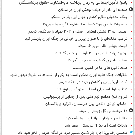
پاسخ تأمین‌اجتماعی به زمان پرداخت مابه‌التفاوت حقوق بازنشستگان
صحنه ای نادر از حیات وحش ایران در سبلان
جنگ مدعیان طلای کشتی جهان این بار در مسکو
سوخو۳۵ با این موشک‌ها به ناوهای‌جنگی حمله می‌کند
روسیه: به ۳ کشتی اوکراین حمله و ۲۰۳ پهپاد را سرنگون کردیم
ترامپ مقاله‌ای را با عنوان پیروزی خیالی در جنگ ایران بازنشر کرد
قیمت جهانی طلا امروز ۱۶ مرداد
برخورد پراید با تیر برق ۲ فوتی بر جای گذاشت
حمله سایبری گسترده به بورس آمریکا
صنعا: نیروهای ما در کمین‌ هستند
تلگراف: جنگ علیه ایران ممکن است به یکی از اشتباهات تاریخ تبدیل شود
ثبت تاریخی‌ترین کاهش تردد در تنگه هرمز
تنظیم قولنامه برای اسناد سبزرنگ ممنوع شد
شروع تلخ مدافع تیم ملی پس از جدایی از پرسپولیس
امضای توافق دفاعی بین عربستان، ترکیه و پاکستان
۱۰ خوشحالی گل زودتر از موعد
ایتالیا خرید رادار اسرائیلی را متوقف کرد
واردات نفت آمریکا از عربستان صفر شد
محسن رضایی: اجازه باز شدن مسیر دوم در تنگه هرمز را نخواهیم داد