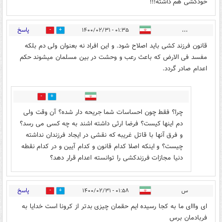
خودکشی هم داشته!!!
پاسخ
۰۱:۳۵ - ۱۴۰۰/۰۲/۳۱
،،،
1
3
قانون فرزند کشی باید اصلاح شود. و این افراد نه بعنوان ولی دم بلکه
مفسد فی الارض که باعث رعب و وحشت در بین مسلمان میشوند حکم
اعدام صادر گردد.
1
0
چرا؟ فقط چون احساسات شما جریحه دار شده؟ آن وقت ولی
دم اینها کیست؟ فرضا ارثی داشته اشند به چه کسی می رسد؟
و فرق آنها با قاتل غریبه که نقشی در ایجاد فرزندان نداشته
چیست؟ و اینکه اصلا کدام قانون و کدام آیین و در کدام نقطه
دنیا مجازات فرزندکشی را توانسته اعدام قرار دهد؟
پاسخ
س
۰۱:۵۸ - ۱۴۰۰/۰۲/۳۱
0
0
ای وااای ما به کجا رسیده ایم حقمان چیزی بدتر از کرونا است خدایا به
فربادمان برس