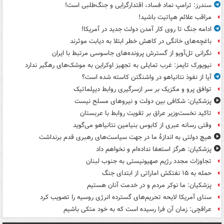
سندرز: ترامپ نماد فساد، اقتدارگرایی و جنگ‌طلبی است!
مراقب علائم هپاتیت باشید!
ادامه جنگ تا روی کار آمدن دولت جدید در آمریکا!
باغچه‌های خانگی در کاهش خطر ابتلا به دیابت موثرند
نگرانی تل‌آویو از گسترش پرونده‌های جاسوسی مرتبط با ایران
نیویورک تایمز: غرب تمایلی به تجهیز اوکراین به موشک‌های رهگیر ندارد
آیا از نفوذ نتانیاهو در واشنگتن کاسته شده است؟
توافق پرو و مکزیک بر سر ازسرگیری روابط دیپلماتیک
پزشکیان: شکافی بین دولت و نیروهای مسلح نیست
تاکید نخست‌وزیر عراق بر تقویت روابط با عربستان
وقتی رسانه عبری از کابوس بنیامین نتانیاهو می‌گوید
هیچ دولتی به اندازۀ ما در جهت سیاست‌های رهبری قدم برنداشت
پزشکیان: هرگز استعفا نداده‌ام و نخواهم داد
تجاوزات مجدد رژیم صهیونیستی به جنوب لبنان
حمله به ۱۵ نفتکش‌ اماراتی از ابتدای جنگ
پزشکیان: ما نوکر مردم و در خدمت آنان هستیم
سنای آمریکا لایحه تحریم‌های گسترده انرژی روسیه را تصویب کرد
عراقچی: زمان آن فرا رسیده است که به خود متکی باشیم