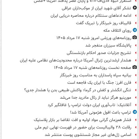
استقرار انبوه «دی‌اف‑۱۷» و پایان عصر پدافند آمریکا +عکس
تشکر آقای شهید ایران از موکب‌داران عراقی
ادامه ادعاهای سنتکام درباره محاصره دریایی ایران
قالیباف روز خبرنگار را تبریک گفت
رویای ائتلاف مکه
روزنامه‌های ورزشی امروز ‌شنبه ۱۷ مرداد ۱۴۰۵
پالایشگاه سیزران منفجر شد
تشریح جزئیات صدور احکام بازنشستگی
هشدار ارشدترین ژنرال آمریکا درباره محدودیت‌های نظامی علیه ایران
صفحه نخست روزنامه‌های شنبه ۱۷ مرداد ۱۴۰۵
بیانیه سپاه پاسداران به مناسبت روز خبرنگار
فارن افرز: جنگ با ایران یک فاجعه است
تنگی انگشتر و کفش در گرما؛ واکنش طبیعی بدن یا هشدار جدی؟
مورینیو هرگز نباید از رئال مادرید جدا می‌شد
آتلانتیک: تاب‌آوری ایران دولت ترامپ را غافلگیر کرد
ترامپ باعث افول هژمونی آمریکا شد!
فشار هم‌زمان گرانی مواد اولیه و افت تقاضا بر بازار پلاستیک
رقابت ۲۸ والیبالیست برای حضور در فهرست نهایی تیم ملی
اسامی ژل‌های غیر مجاز شستشوی پوست منتشر شد