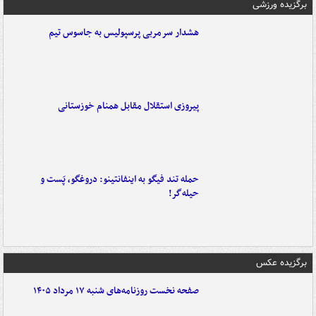
برگزیده ورزشی
هشدار سرمربی پرسپولیس به جاسوس تیم
پیروزی استقلال مقابل همنام خوزستانی
حمله تند فیگو به اینفانتینو: دروغگو، پَست‌ و
حیله‌گر!
برگزیده عکس
صفحه نخست روزنامه‌های شنبه ۱۷ مرداد ۱۴۰۵