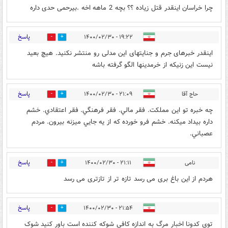
چرا خراسان اینقدر قتل زیاده ؟؟ بچه 2 ماهه اخه .بیرحمی حدی داره
پاسخ
۱۹:۲۲ - ۱۴۰۰/۰۲/۳۰
0
1
اینقدر خبرهای جرم و جنایتهای این مدلی رو منتشر نکنید. هیچ بعید
نیست این زنیکه از خرمدینها الگو گرفته باشه
پاسخ
حاج آقا
۲۱:۰۹ - ۱۴۰۰/۰۲/۳۰
3
12
چه خبره تو اين مملكت. فقر مالي. فقر فرهنگي. فقر اعتقادي. خشم
داره بيداد ميكنه. خشم فرو خورده كه از يه جايي ميزنه بيرون. مردم
عصباني.
پاسخ
نامی
۲۱:۱۱ - ۱۴۰۰/۰۲/۳۰
4
6
هردم از این باغ بری می رسد تازه تر از تازتری می رسد
پاسخ
۲۱:۵۴ - ۱۴۰۰/۰۲/۳۰
3
1
توی کدونا اخبار مرگ به اندازه کافی شوکه کننده است باور کنید شوک