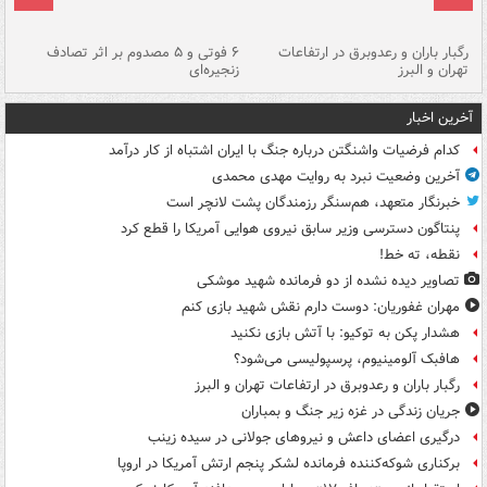
رگبار باران و رعدوبرق در ارتفاعات
۶ فوتی و ۵ مصدوم بر اثر تصادف
گر
تهران و البرز
زنجیره‌ای
قط
آخرین اخبار
کدام فرضیات واشنگتن درباره جنگ با ایران اشتباه از کار درآمد
آخرین وضعیت نبرد به روایت مهدی محمدی
خبرنگار متعهد، هم‌سنگر رزمندگان پشت لانچر است
پنتاگون دسترسی وزیر سابق نیروی هوایی آمریکا را قطع کرد
نقطه، ته خط!
تصاویر دیده‌ نشده از دو فرمانده شهید موشکی
مهران غفوریان: دوست دارم نقش شهید بازی کنم
هشدار پکن به توکیو: با آتش بازی نکنید
هافبک آلومینیوم، پرسپولیسی می‌شود؟
رگبار باران و رعدوبرق در ارتفاعات تهران و البرز
جریان زندگی در غزه زیر جنگ و بمباران
درگیری اعضای داعش و نیروهای جولانی در سیده زینب
برکناری شوکه‌کننده فرمانده لشکر پنجم ارتش آمریکا در اروپا