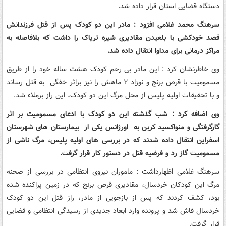
دستگاه قضایی استان قرار داده شد.
سرهنگ محمد غلامی افزود : مادر این دو کودک پس از قتل فرزندانش
قصد خودکشی با بلعیدن مقادیری شیره تریاک را داشت که بلافاصله به
مراکز درمانی برای مداوا انتقال داده شد.
وی خاطرنشان کرد : این مادر بی رحم کودک هشت ساله خود را از طریق
مسمومیت با قرص برنج و نوزاد ۲ ماهش را نیز براثر خفگی به قتل رساند
و با تحقیقات اولیه پلیس از محل مرگ این دو کودک، این راز برملاء شد.
وی اضافه کرد : شب گذشته این دو کودک با ادعای مسمومیت بر اثر
گازگرفتگی و منواکسید کربن به اورژانس یکی از بیمارستان های شهرستان
اسفراین انتقال داده شدند که در بررسی های اولیه پلیس، مرگ ناشی از
مسمومیت گاز رد و فرضیه قتل در دستور کار قرار گرفت.
سرهنگ غلامی اظهارداشت : ماموران نیروی انتظامی در بررسی از صحنه
مرگ این کودکان خردسال، مقادیری قرص برنج که در زمین پراکنده شده
بود، کشف کردند که پس از بازجویی از مادر، راز قتل این دو کودک
خردسال فاش شد و پرونده وارد ابعاد جدیدی از رسیدگی انتظامی و قضایی
قرار گرفت.