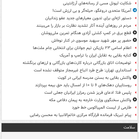
شکایت لیونل مسی از رسانه‌های آرژانتینی
آمریکا متحدی دروغگو، حیله‌گر و بی ارزش است!
دستور اژه‌ای برای تدوین معیارهای جدید عفو زندانیان
مردم در روزهای آینده آثار تشدید نظارت بر بازار را می‌بینند
قطع برق در کمپ کشتی آزادی هنگام تمرین ملی‌پوشان
حضور پر مهر شهید سپهبد موسوی در کنار نوه‌اش
اعلام اسامی ۲۳ بازیکن تیم جوانان برای انتخابی جام ملت‌ها
کنایه بقایی به تقابل ایران با ترامپ و آمریک
توضیحات اتاق بازرگانی درباره کارت‌های بازرگانی و ارزهای برنگشته
استانداری تهران: طرح طرد اتباع غیرمجاز متوقف نشده است
واکنش بقایی به بستن مدرسه ایرانی در کویت
روستاییان دهک‌های ۶ تا ۱۰ از امسال باید حق بیمه بپردازند
پلیس فتا: ادعای فریز شدن رمزارز ایرانیان جعلی است
واکنش سخنگوی وزارت خارجه به پیمان دفاعی مکه
طارمی از لیست المپیاکوس خط خورد
پیام تبریک فرمانده قرارگاه مرکزی خاتم‌الانبیا به محسن رضایی
سلامت