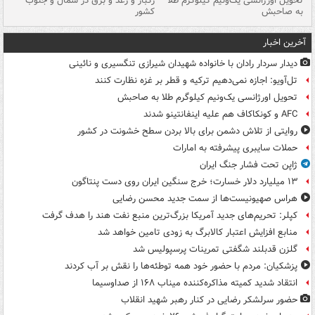
ی
تحویل اورژانسی یک‌ونیم کیلوگرم طلا
رگبار و رعد و برق در شمال و جنوب
با
به صاحبش
کشور
اه
آخرین اخبار
دیدار سردار رادان با خانواده‌ شهیدان شیرازی تنگسیری و نائینی
تل‌آویو: اجازه نمی‌دهیم ترکیه و قطر بر غزه نظارت کنند
تحویل اورژانسی یک‌ونیم کیلوگرم طلا به صاحبش
AFC و کونکاکاف هم علیه اینفانتینو شدند
روایتی از تلاش دشمن برای بالا بردن سطح خشونت در کشور
حملات سایبری پیشرفته به امارات
ژاپن تحت فشار جنگ ایران
۱۳ میلیارد دلار خسارت؛ خرج سنگین ایران روی دست پنتاگون
هراس صهیونیست‌ها از سمت جدید محسن رضایی
کپلر: تحریم‌های جدید آمریکا بزرگ‌ترین منبع نفت هند را هدف گرفت
منابع افزایش اعتبار کالابرگ به زودی تامین خواهد شد
گلزن قدبلند شگفتی تمرینات پرسپولیس شد
پزشکیان: مردم با حضور خود همه توطئه‌ها را نقش بر آب کردند
انتقاد شدید کمیته مذاکره‌کننده میناب ۱۶۸ از صداوسیما
حضور سرلشکر رضایی در کنار رهبر شهید انقلاب