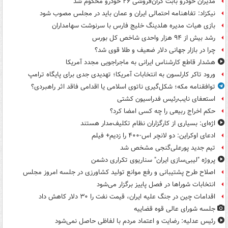
مدیران خودرو بابت گران‌فروشی ۲۶ خودرو محکوم شد
نیکزاد: تفاهنامه احتمالی ایران و عمان باید در مجلس مصوب شود
بازی هیات مدیره هلدینگ خلیج فارس با سرنوشت سهامداران
رشد بیش از ۹۴ هزار واحدی شاخص کل بورس
چرا در بازار جهانی دلار ضعیف و طلا قوی شد؟
هشدار قاطع کارشناس ایرانی به ماجراجویی مجدد آمریکا
ورود تاکر کارلسون به انتخابات آمریکا؛ تهدیدی جدی برای پایگاه ترامپ
توافقنامه مکه؛ شکل‌گیری ناتوی اسلامی یا اقدامی فاقد اثر راهبردی؟
استعفای نایب‌رئیس فدراسیون کشتی
حکم اخراج ربیعی را چه کسی امضا کرد؟
اژه‌ای: بسیاری از کارگزاران نظام تکلیف‌مدار هستند
ادعای اوکراین: دو لانچر اس-۴۰۰ را زدیم+ فیلم
تیم جدید پورعلی‌گنجی مشخص شد
پروژه "لیبی‌سازی ایران" سناریوی تکراری دشمن
اصلاح طرح پشتیبانی و رفع موانع تولید کشاورزی در جلسه امروز مجلس
انتخابات شوراها در فصل پاییز برگزار می‌شود
اقدامات چین در جنگ علیه ایران، قیمت نفت را ۳۰ دلار کاهش داد
جلسه شورای عالی قوه قضاییه
رئیس عدلیه: رضایت و اعتماد مردم با لفاظی حاصل نمی‌شود