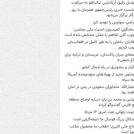
وسل رفیق آرژانتینی نتانیاهو به سرکوب
شست خبری رئیس‌جمهور همزمان با روز
گار برگزار می‌شود
رامپ سوئیس را تهدید کرد
خنگوی کمیسیون امنیت ملی مجلس:
چوب کلی تفاهم با عمان مشخص شده است
البان: داعش را به طور کامل در افغانستان
ب کردیم
مضای سران پاکستان، عربستان و ترکیه برای
اع جمعی»
گبار و رعدوبرق در راه شمال کشور
صاویر جدید از پهپادهای منهدم‌شده آمریکا
ط سپاه
نصارالله: متجاوزان سعودی در یمن در امان
هند بود
وتین و محمد بن زاید درباره اوضاع منطقه
 فارس گفت‌وگو کردند
یمت جهانی نفت امروز ۱۶ مرداد
شکال بزرگ فوتبال ما نتیجه‌گرایی است
اج علی اکبری: انقلاب ما محصول مکتب
را است