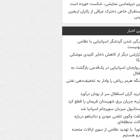
ین دیپلماسی نمایشی، شکست خورده است
ستقبال خاص دخترک عراقی از زائران اربعین
نی
ن اخبار
رگیر شدن گردشگر اسپانیایی با نظامی
ونیست
زارشی دیگر از کاهش ذخایر کلیدی موشکی
کا
روازه‌بان اسپانیایی در یک‌قدمی بازگشت به
لال
نگه هرمز ریاض را وادار به تخفیف‌دهی نفتی
رید گران استقلال سر از یونان درآورد
ربه جریان برق شهرستان فریمان را قطع کرد
ستانبول میزبان سوپرجام اسپانیا شد
فت وگوی تلفنی مودی و نتانیاهو درباره
ات منطقه‌ای
وبا: با تهدید نظامی از سوی ایالات متحده
‌رو هستیم