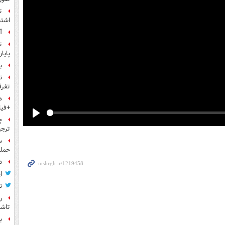
ت
اشتب
آ
ت
پایا
بر
ن
تفرق
ه
+فیل
چ
Play
ترجی
حمله
د
ا
ن
ر
تاش
ب