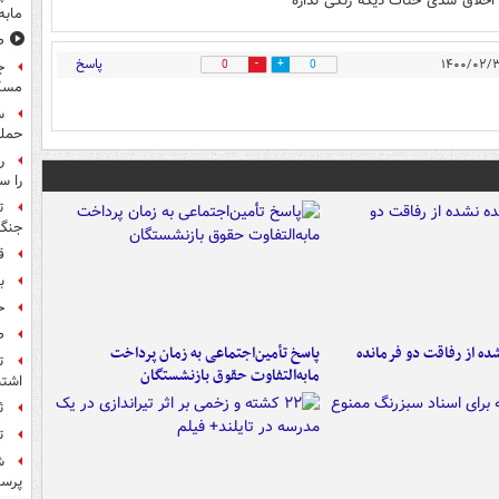
 اخلاق شدی حنات دیگه رنگی نداره
مابه
ص
پاسخ
ج
0
0
مسک
حمله
را س
ت
جنگ 
ق
بر
ح
ص
ه از رفاقت دو فرمانده‌
پاسخ تأمین‌اجتماعی به زمان پرداخت
ت
مابه‌التفاوت حقوق بازنشستگان
اشتب
ث
ت
ش
پرس