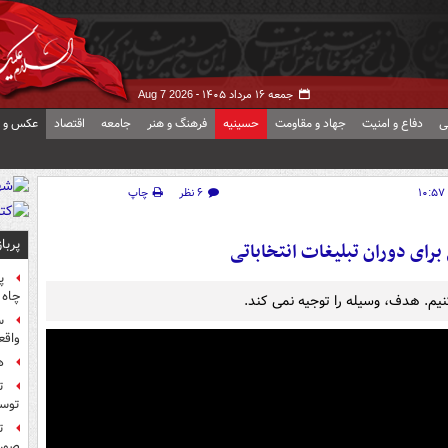
جمعه ۱۶ مرداد ۱۴۰۵ -
Aug 7 2026
ی
دفاع و امنیت
جهاد و مقاومت
حسینیه
فرهنگ و هنر
جامعه
اقتصاد
عکس و ف
۶ نظر
چاپ
پربا
برای دوران تبلیغات انتخاباتی
پ
چاه 
کنیم. هدف، وسیله را توجیه نمی کند.
س
واقع
ه
ت
توس
ت
صورت