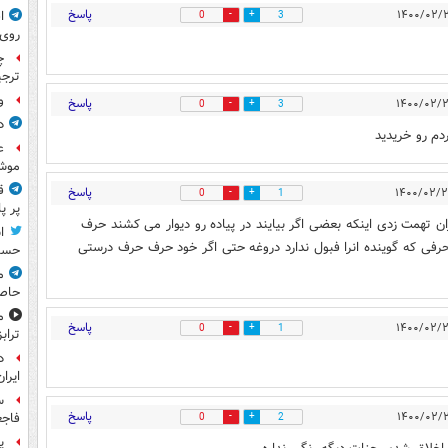
پاسخ
ا
0
3
روی
چ
ترجی
و
پاسخ
0
3
د
ع
موش
ق
پاسخ
0
1
پر پ
ت ریاست جمهوری سال 96 چقدر به دیگران تهمت زدی اینکه بعضی اگر بیایند در پیاده رو دیوار می کشند حرف
ا
حرفی که گوینده انرا فبول ندارد دروغه حتی اگر خود حرف حرف درستی
حسی
م
حاص
م
پاسخ
0
1
تراب
د
ایران
س
پاسخ
فاجع
0
2
پ