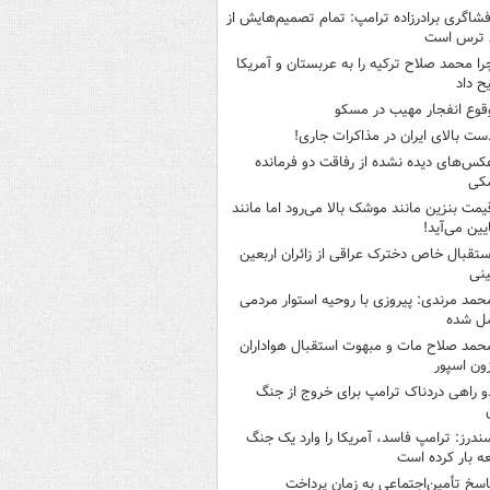
فشاگری برادرزاده ترامپ: تمام تصمیم‌هایش از
 ترس است
را محمد صلاح ترکیه را به عربستان و آمریکا
ح داد
قوع انفجار مهیب در مسکو
ست بالای ایران در مذاکرات جاری!
کس‌های دیده نشده از رفاقت دو فرمانده‌
کی
یمت بنزین مانند موشک بالا می‌رود اما مانند
ایین می‌آید!
ستقبال خاص دخترک عراقی از زائران اربعین
نی
حمد مرندی: پیروزی با روحیه استوار مردمی
ل شده
حمد صلاح مات و مبهوت استقبال هواداران
زون اسپور
و راهی دردناک ترامپ برای خروج از جنگ
ندرز: ترامپ فاسد، آمریکا را وارد یک جنگ
ه بار کرده است
اسخ تأمین‌اجتماعی به زمان پرداخت