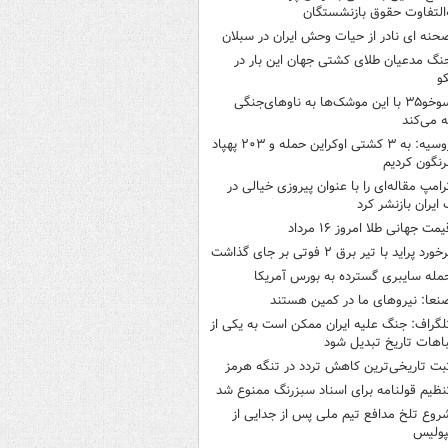
‌التفاوت حقوق بازنشستگان
حنه ای نادر از حیات وحش ایران در سبلان
نگ مدعیان طلای کشتی جهان این بار در
و
سوخو۳۵ با این موشک‌ها به ناوهای‌جنگی
 می‌کند
روسیه: به ۳ کشتی اوکراین حمله و ۲۰۳ پهپاد
رنگون کردیم
رامپ مقاله‌ای را با عنوان پیروزی خیالی در
ایران بازنشر کرد
یمت جهانی طلا امروز ۱۶ مرداد
خورد پراید با تیر برق ۲ فوتی بر جای گذاشت
مله سایبری گسترده به بورس آمریکا
نعا: نیروهای ما در کمین‌ هستند
لگراف: جنگ علیه ایران ممکن است به یکی از
اهات تاریخ تبدیل شود
بت تاریخی‌ترین کاهش تردد در تنگه هرمز
نظیم قولنامه برای اسناد سبزرنگ ممنوع شد
روع تلخ مدافع تیم ملی پس از جدایی از
پولیس