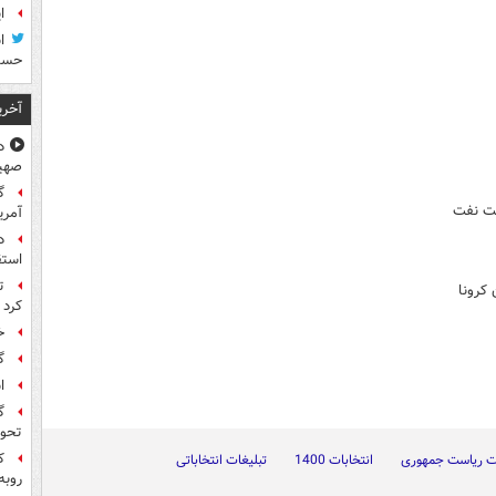
ا
ا
حسی
آخری
د
صهی
گ
قت نفت
آمری
د
استق
ت
 کرونا
کرد
خ
گ
ا
گ
تحول
ک
ات ریاست جمهوری
انتخابات 1400
تبلیغات انتخاباتی
روبه