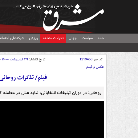
خانه
سیاست
جهان
تحولات منطقه
ورزش
شبکه‌های اجتماع
کد خبر
1219458
تاریخ انتشار:
۲۹ اردیبهشت ۱۴۰۰ - ۱۰:۵۷
عکس و فیلم
فیلم/ تذکرات روحانی 
روحانی: در دوران تبلیغات انتخاباتی، نباید غش در معامله 