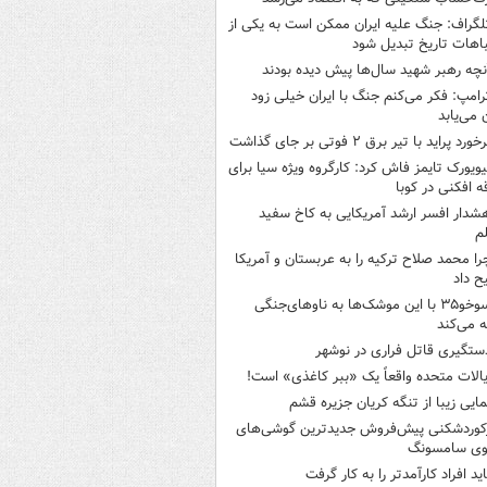
لگراف: جنگ علیه ایران ممکن است به یکی از
اهات تاریخ تبدیل شود
نچه رهبر شهید سال‌ها پیش دیده بودند
رامپ: فکر می‌کنم جنگ با ایران خیلی زود
ن می‌یابد
خورد پراید با تیر برق ۲ فوتی بر جای گذاشت
یویورک تایمز فاش کرد: کارگروه ویژه سیا برای
ه افکنی در کوبا
شدار افسر ارشد آمریکایی به کاخ سفید
م
را محمد صلاح ترکیه را به عربستان و آمریکا
ح داد
سوخو۳۵ با این موشک‌ها به ناوهای‌جنگی
 می‌کند
ستگیری قاتل فراری در نوشهر
یالات متحده واقعاً یک «ببر کاغذی» است!
مایی زیبا از تنگه کریان جزیره قشم
کوردشکنی پیش‌فروش جدیدترین گوشی‌های
وی سامسونگ
اید افراد کارآمدتر را به کار گرفت