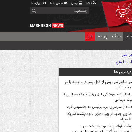
RSS
آرشیو
تماس با ما
دربارهٔ ما
MASHREGH
NEWS
یلم
دیدگاه
پیوندها
بازار
زدیدترین ها
در شاهرودی پس از قتل پسرش، جسد را در
مخفی کرد
امانه ضد موشکی لیزری؛ از بلوف سیاسی تا
یت میدانی
شدار سرمربی پرسپولیس به جاسوس تیم
صاویر جدید از پهپادهای منهدم‌شده آمریکا
ط سپاه
وقف طولانی کامیون‌ها پشت مرز؛
‌حساب سنگینی که به اقتصاد می‌رسد