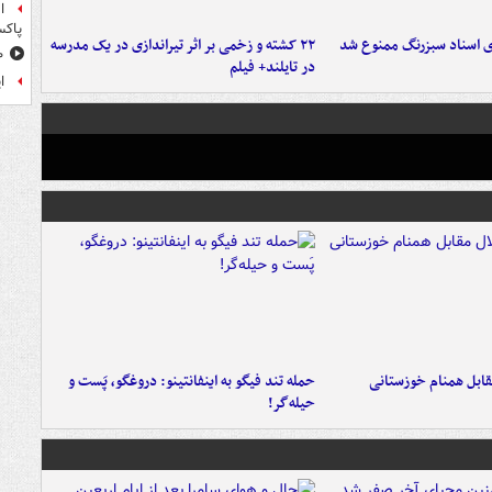
ا
پاکس
ای اسناد سبزرنگ ممنوع شد
۲۲ کشته و زخمی بر اثر تیراندازی در یک مدرسه
۱۰ خوشحال
در تایلند+ فیلم
ا
قابل همنام خوزستانی
حمله تند فیگو به اینفانتینو: دروغگو، پَست‌ و
حیله‌گر!