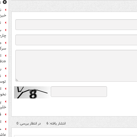
ت
ن
خبرن
ت
س
چار
ط
سرکو
ا
«دف
ر
ت
توس
ا
نخوا
پ
خلیج
ق
ا
انتشار یافته: 6
در انتظار بررسی: 0
ح
عاشو