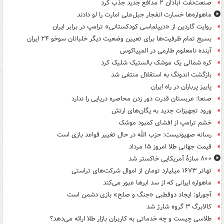
صنعت‌نفت آبادان ۲ مدافع جدید جذب کرد
ماهواره‌ها خسارت انفجار جبل‌علی امارت را لو دادند
روایت گاردین از «دیپلماسی کودکستانی» ترامپ در برابر ایران
بسیج تمام ظرفیت‌ها برای تعیین وضعیت دیگر خلبانان سوخو ۲۴ ایران
آینده نامعلوم طارمی در المپیاکوس
کره شمالی یک موشک بالستیک شلیک کرد
بازگشت اندونگ به استقلال منتفی شد
پاییز پرباران در راه ایران
صنعا: عربستان قدرت دور زدن محاصره دریایی را ندارد
ورود تجهیزات جدید به یگان‌های ارتش
خشم ترامپ از افشای کمبود موشک
رسانه صهیونیست: حزب الله در حال تغییر قواعد بازی است
قیمت جهانی طلا امروز ۱۵ مرداد
۸۰۰ سازۀ آمریکایی خاکستر شد
تهاتر ۱۶۷۳ میلیارد تومان از اموال شرکت‌های تراستی
ماهواره ایرانی که از سد ابرها عبور می‌کند
آجورلو: ایجاد دوقطبی «جنگ و صلح‌» بازی دشمن است
کالابرگ ۳ گروه شارژ شد
طلاسی چیست و چه خدماتی به کاربران بازار طلا ارائه می‌دهد؟