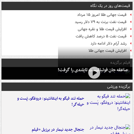
قیمت‌های روز در یک نگاه
قیمت جهانی طلا امروز ۱۵ مرداد
قیمت نفت برنت به ۷۹ دلار رسید
افزایش قیمت طلا و نقره جهانی
قیمت نفت ۵ درصد کاهش یافت
رشد آرام دلار ادامه دارد
افزایش قیمت جهانی طلا
فیلم برگزیده
صاعقه جان فوتبالیست تایلندی را گرفت!
برگزیده ورزشی
حمله تند فیگو به اینفانتینو: دروغگو، پَست‌ و
حیله‌گر!
جنجال جدید نیمار در برزیل +فیلم