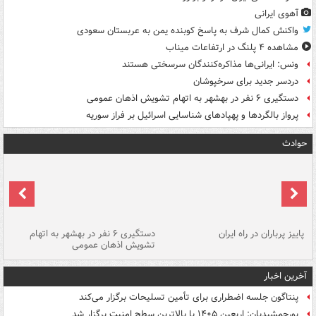
آهوی ایرانی
واکنش کمال شرف به پاسخ کوبنده یمن به عربستان سعودی
مشاهده ۴ پلنگ در ارتفاعات میناب
ونس: ایرانی‌ها مذاکره‌کنندگان سرسختی هستند
دردسر جدید برای سرخپوشان
دستگیری ۶ نفر در بهشهر به اتهام تشویش اذهان عمومی
پرواز بالگردها و پهپادهای شناسایی اسرائیل بر فراز سوریه
حوادث
ن
پاییز پرباران در راه ایران
دستگیری ۶ نفر در بهشهر به اتهام
تشویش اذهان عمومی
اس
آخرین اخبار
پنتاگون جلسه اضطراری برای تأمین تسلیحات برگزار می‌کند
پورجمشیدیان: اربعین ۱۴۰۵ با بالاترین سطح امنیت برگزار شد