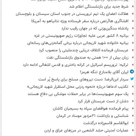
شرط جدید برای بازنشستگی اعلام شد
هلاکت اعضای یک تیم تروریستی در جنوب استان سیستان و بلوچستان
افشاگری هاآرتص درباره سفر فرستاده ویژه نتانیاهو به آمریکا
پادشاه سنگین‌وزنی که در جهان رقیب ندارد
بیانیه ۸ کشور عربی علیه تجاوزات رژیم صهیونیستی در غزه
بیانیه خانواده شهید لاریجانی درباره برخی گمانه‌زنی‌های رسانه‌ای
عربستان فرمانده ائتلاف دریایی چندملیتی را منصوب کرد
زیان بیش از ۱۰۰ همتی به صندوق‌ بازنشستگی نفت
ترکیه: تروریسم اسرائیل در کرانه باختری و قدس اشغالی ادامه دارد
ایران آقای بلامنازع تنگه هرمز!
سردار ابن‌الرضا: دست نیروهای مسلح برای پاسخ پُر است
تکذیب ادعاها درباره «نحوه ردزنی محل استقرار شهید لاریجانی»
یک‌ سوم صهیونیست‌ها در برابر حملات موشکی بی دفاع هستند
دشان از دست عربستان فرار کرد
پیام فرمانده هوافضای سپاه به بسیجیان کاشان
شناسایی و بازداشت ۲۱مزدور موساد در کرمان
ابوالقاسم قاسم‌زاده درگذشت
عملیات امنیتی حشد الشعبی در مرزهای عراق و اردن