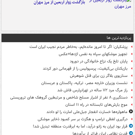
بازگشت زوار اربعین از مرز مهران
پربازدیدترین ها
پزشکیان: اگر تا امروز مانده‌ایم، به‌خاطر مردم نجیب ایران است
تجهیز موشکهای سپاه به نفس اژدها+عکس
پایان تلخ یک نزاع خانوادگی در دورود
بازیکنان بی‌کیفیت، پرسپولیس را از قهرمانی دور کردند
سناریوی بلاگر زن برای قتل شوهرش
نشست وزیران خارجه مصر، ترکیه، پاکستان و عربستان
راز مرگ مرد ۷۲ ساله در تهرانپارس فاش شد
دستگیری ۸ نفر از اشرار مسلح شاخص و مرتبطین گروهک های تروریستی
موج بارش‌های تابستانه در راه ۱۱ استان
ماهواره‌ها خسارت انفجار جبل‌علی امارت را لو دادند
درگیری لفظی ترامپ و هگزث بر سر کمبود ذخایر موشکی
قرار بود ایران به زانو درآید، اما به ابرقدرت منطقه تبدیل شد!
قدرت نظامی ایران فراتر از برآوردها