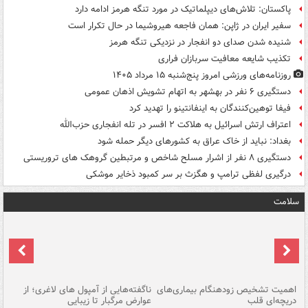
پاکستان: تلاش‌های دیپلماتیک در مورد تنگه هرمز ادامه دارد
سفیر ایران در ژاپن: همان فاجعه هیروشیما در حال تکرار است
شنیده شدن صدای دو انفجار در نزدیکی تنگه هرمز
تکذیب شایعه معافیت سربازان فراری
روزنامه‌های ورزشی امروز پنج‌شنبه ۱۵ مرداد ۱۴۰۵
دستگیری ۶ نفر در بهشهر به اتهام تشویش اذهان عمومی
فیفا توهین‌کنندگان به اینفانتینو را تهدید کرد
اعتراف ارتش اسرائیل به هلاکت ۲ افسر در تله انفجاری حزب‌الله
بغداد: نباید از خاک عراق به کشورهای دیگر حمله شود
دستگیری ۸ نفر از اشرار مسلح شاخص و مرتبطین گروهک های تروریستی
درگیری لفظی ترامپ و هگزث بر سر کمبود ذخایر موشکی
سلامت
اهمیت تشخیص زودهنگام بیماری‌های
ناگفته‌هایی از آمپول های لاغری؛ از
دریچه‌ای قلب
عوارض مرگبار تا زیبایی
تا