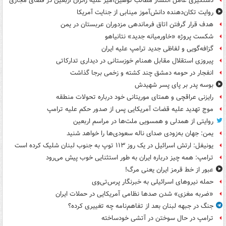
دستگیری عامل انتشار مطالب توهین‌آمیز علیه زائران اربعین در فضای مجازی
روایت تکان‌دهنده دانش‌آموز مینابی از جنایت آمریکا
هدف قرار گرفتن اتاق‌ فرماندهی مزدوران عربستان در یمن
شکست پروژه «خاورمیانه جدید» نتانیاهو
گزافه‌گویی و لفاظی جدید ترامپ علیه ایران
پیروزی استقلال مقابل همنام خوزستانی در دیداری تدارکاتی
انفجار در حومه دمشق چند کشته و زخمی برجا گذاشت
بوسه‌ پدر بر پای پسر شهیدش
رایزنی عراقچی و همتای موریتانی خود درباره تحولات منطقه
موج تهدید علیه قضات آمریکایی پس از صدور حکم علیه ترامپ
روایتی از همدلی و همسویی ملت‌ها در مراسم اربعین
یمن: جهان به‌زودی صدای ناله سعودی‌ها را خواهد شنید
یونیفل: ارتش اسرائیل در یک روز ۱۱۳ توپ به جنوب لبنان شلیک کرده است
ترامپ: همه چیز درباره ایران به طور استثنایی خوب پیش می‌رود
عبور از خط قرمز ایران یعنی مرگ!
حمله نیروهای اسرائیلی به خبرنگار پرس‌تی‌وی
«ضربه مغزی» شدن صدها نظامی آمریکایی در حملات ایران
جنگ در جبهه لبنان بعد از تفاهم‌نامه چه تغییری کرده؟
ترامپ در حال سوختن در آتشی خودساخته