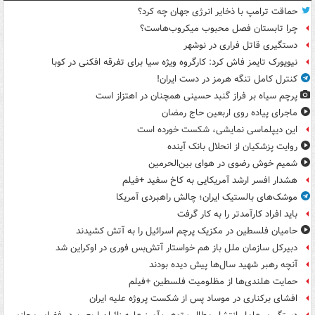
حماقت ترامپ با ذخایر انرژی جهان چه کرد؟
چرا تابستان فصل محبوب میکروب‌هاست؟
دستگیری قاتل فراری در نوشهر
نیویورک تایمز فاش کرد: کارگروه ویژه سیا برای تفرقه افکنی در کوبا
کنترل کامل تنگه هرمز در دست ایران!
پرچم سیاه بر فراز گنبد حسینی همچنان در اهتزاز است
ماجرای پیاده روی اربعین حاج رمضان
این دیپلماسی نمایشی، شکست خورده است
روایت پزشکیان از انحلال بانک آینده
شمیم خوش رضوی در هوای بین‌الحرمین
هشدار افسر ارشد آمریکایی به کاخ سفید +فیلم
موشک‌های بالستیک ایران؛ چالش راهبردی آمریکا
باید افراد کارآمدتر را به کار گرفت
حامیان فلسطین در مکزیک پرچم اسرائیل را به آتش کشیدند
دبیرکل سازمان ملل باز هم خواستار آتش‌بس فوری در اوکراین شد
آنچه رهبر شهید سال‌ها پیش دیده بودند
حمایت هلندی‌ها از مظلومیت فلسطین +فیلم
افشای برکناری در موساد پس از شکست پروژه علیه ایران