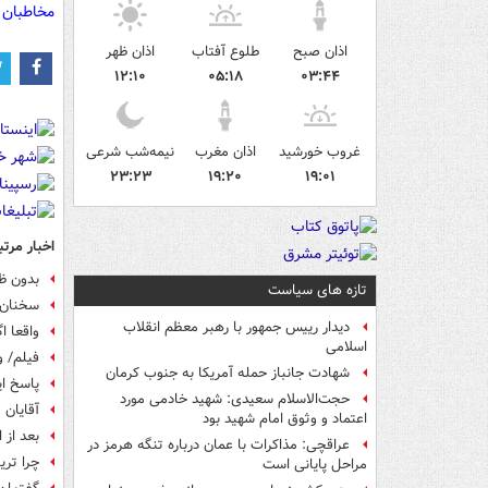
مخاطبان 
اذان صبح
طلوع آفتاب
اذان ظهر
۱۲:۱۰
۰۵:۱۸
۰۳:۴۴
غروب خورشید
اذان مغرب
نیمه‌شب شرعی
۲۳:۲۳
۱۹:۲۰
۱۹:۰۱
اخبار مرتب
بدون ظر
تازه های سیاست
سخنان س
دیدار رییس جمهور با رهبر معظم انقلاب
واقعا ا
اسلامی
فیلم/ و
شهادت جانباز حمله آمریکا به جنوب کرمان
پاسخ ای
حجت‌الاسلام سعیدی: شهید خادمی مورد
آقایان 
اعتماد و وثوق امام شهید بود
بعد از انفجار ‎نطنز در وین بر س
عراقچی: مذاکرات با عمان درباره تنگه هرمز در
چرا تری
مراحل پایانی است