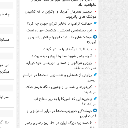
نخواهیم داد
دردسر همزمان آمریکا و اوکراین با ته کشیدن
چه خیا
موشک های پاتریوت
حماقت ترامپ با ذخایر انرژی جهان چه کرد؟
این دیپلماسی نمایشی، شکست خورده است
موشک‌های بالستیک ایران؛ چالش راهبردی
مسئولی
آمریکا
باید افراد کارآمدتر را به کار گرفت
آنچه رهبر شهید سال‌ها پیش دیده بودند
رایزنی عراقچی و همتای موریتانی خود درباره
من تو 
تحولات منطقه
میگردی
روایتی از همدلی و همسویی ملت‌ها در مراسم
اربعین
کریدورهای شمالی و جنوبی تنگه هرمز حذف
می‌شوند
اسرائی
زنجیرهایی که آمریکا را به زیر سطح آب
می‌کشند!
درماندگی صهیونیست‌ها در برابر استراتژی و
قدرت ایران
اینا ا
۶ دستاورد بزرگ ایران در ۱۶۰ روز رهبری رهبر