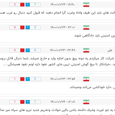
۱۸:۴۰ - ۱۴۰۰/۰۱/۲۳
2
7
نت های باید این طیف واداه وغرب گرا انجام دهند که قبول کنید دنبال رو غرب هست
۲۲:۰۱ - ۱۴۰۰/۰۱/۲۳
0
5
ن امنیتی باید دادگاهی شوند
علی
۲۲:۴۸ - ۱۴۰۰/۰۱/۲۳
0
0
شرکت کار میکردم یه دونه پیچ بدون اجازه وارد و خارج نمیشد..شما دنبال قاتل برو
د...خیانتکار تا بیخ گوش امنیتی ترین جای کشور نفوذ داره اونم نفوذ همیشگی ...
۲۲:۵۶ - ۱۴۰۰/۰۱/۲۳
1
2
ل ،دارد خودکشی می‌کند،ونمیداند.
۰۲:۰۸ - ۱۴۰۰/۰۱/۲۴
1
1
گه یه جو غیرت وشرف داشته باشن بااین حوادث وتحریم جدید نیرو های سپاه میز مذا