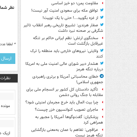
مقاومت یمن؛ دو خیز اساسی
نظر شما 
توافق مکه برای سعودی امنیت آور نیست!
از غزه بگویید...! حتی با یک توییت!
صفار هرندی: تشییع تاریخی رهبر انقلاب تاثیر
شگرفی بر صحنه نبرد داشت
سخنگوی ارتش: نظم ایرانی حاکم بر تنگه
غیرقابل بازگشت است
*
لطفا عدد م
ولایتی: نیروهای خارجی باید منطقه را ترک
کنند
هشدار دبیر شورای عالی امنیت ملی به امریکا
درباره تنگه هرمز
خطای محاسباتی آمریکا و برتری راهبردی
نظرات
جمهوری اسلامی!
تأکید دادستان کل کشور بر انسجام ملی برای
مقابله با جنگ روانی دشمن
چرا بیت المال باید خرج مجرمان امنیتی شود؟
مونده 
ماجرای تصویب کنوانسیون خزر چیست؟
پزشکیان: گفت‌وگوها آمریکا را مجبور به
همراهی کرد
عراقچی: تفاهم با عمان به‌معنی بازگشایی
ازیک د
تنگه هرمز نیست