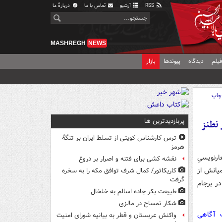
RSS
آرشیو
تماس با ما
دربارهٔ ما
MASHREGH
NEWS
یلم
دیدگاه
پیوندها
بازار
چاپ
پربازدیدترین ها
 نطنز
ترس کارشناس کویتی از تسلط ایران بر تنگۀ
هرمز
رنویسیِ
نقشه کشی برای فتنه و اصرار بر دروغ
یانش از
کاریکاتور/ کمال شرف توافق مکه را به سخره
گرفت
در برجام
طبیعت بکر جاده اسالم به خلخال
شکار تمساح در مالزی
ت آگاهی
واکنش عربستان و قطر به بیانیه شورای امنیت