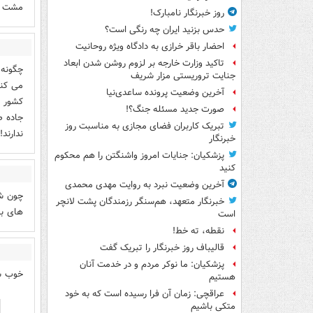
مشت و
روز خبرنگار نامبارک!
حدس بزنید ایران چه رنگی است؟
احضار باقر خرازی به دادگاه ویژه روحانیت
تاکید وزارت خارجه بر لزوم روشن شدن ابعاد
چگونه 
جنایت تروریستی مزار شریف
می کنن
آخرین وضعیت پرونده ساعدی‌نیا
کشور ح
صورت جدید مسئله جنگ؟!
جاده ص
تبریک کاربران فضای مجازی به مناسبت روز
ندارند!!
خبرنگار
پزشکیان: جنایات امروز واشنگتن را هم محکوم
کنید
آخرین وضعیت نبرد به روایت مهدی محمدی
چون شم
خبرنگار متعهد، هم‌سنگر رزمندگان پشت لانچر
های بز
است
نقطه، ته خط!
قالیباف روز خبرنگار را تبریک گفت
پزشکیان: ما نوکر مردم و در خدمت آنان
خوب شم
هستیم
عراقچی: زمان آن فرا رسیده است که به خود
متکی باشیم