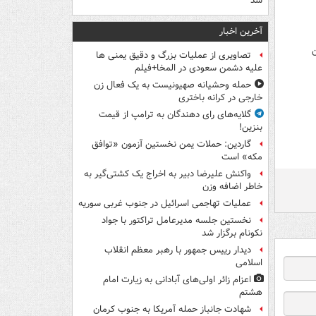
شد
آخرین اخبار
ن
تصاویری از عملیات بزرگ و دقیق یمنی ها
علیه دشمن سعودی در المخا+فیلم
حمله وحشیانه صهیونیست به یک فعال زن
خارجی در کرانه باختری
گلایه‌های رای دهندگان به ترامپ از قیمت
بنزین!
گاردین: حملات یمن نخستین آزمون «توافق
مکه» است
واکنش علیرضا دبیر به اخراج یک کشتی‌گیر به
خاطر اضافه وزن
عملیات تهاجمی اسرائیل در جنوب غربی سوریه
نخستین جلسه مدیرعامل تراکتور با جواد
نکونام برگزار شد
دیدار رییس جمهور با رهبر معظم انقلاب
اسلامی
اعزام زائر اولی‌های آبادانی به زیارت امام
هشتم
شهادت جانباز حمله آمریکا به جنوب کرمان