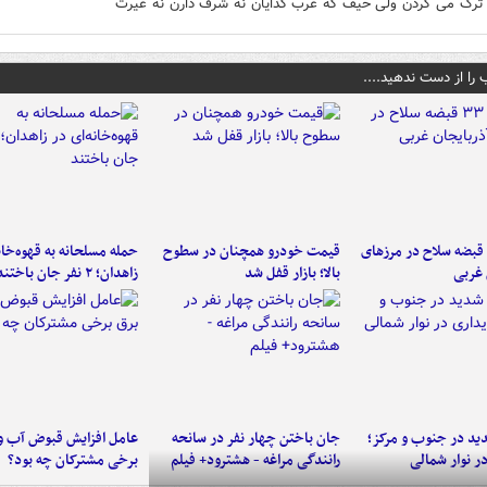
 ترک می کردن ولی حیف که غرب گدایان نه شرف دارن نه غیرت
 را از دست ندهید....
کشف ۳۳ قبضه سلاح در مرزهای
قیمت خودرو همچنان در سطوح
حمله مسلحانه به قهوه‌خان
 غربی
بالا؛ بازار قفل شد
زاهدان؛ ۲ نفر جان باختند
د در جنوب و مرکز؛
جان باختن چهار نفر در سانحه
عامل افزایش قبوض آب و
در نوار شمالی
رانندگی مراغه - هشترود+ فیلم
برخی مشترکان چه بود؟