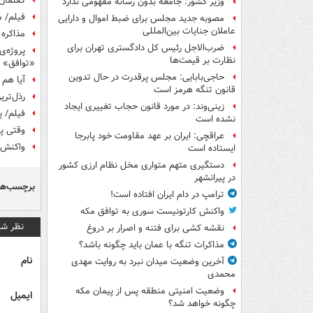
گفتمان 
وزیر کشور: جامعه بدون رسانه مفهومی ندارد
فیلم/ م
مصوبه جدید مجلس برای ضبط اموال و دارایی
عاملان جنایات بین‌المللی
ضرب‌الاجل رئیس کل دادگستری تهران برای
پروژه‌ی
نظارت بر قیمت‌ها
«توافق» 
حاجی‌بابایی: مجلس پرقدرت در حال تدوین
آیا هم 
قانون تنگه هرمز است
رذل‌تری
زینی‌وند: در مورد قانون حجاب تغییری ایجاد
فیلم/ پ
نشده است
وقتی پو
عراقچی: ایران بر عهد مقاومت خود پابرجا
واکنش ت
ایستاده است
دستگیری متهم متواری مخل نظام ارزی کشور
در پیرانشهر
برچسب‌ها
ترامپ در دام ایران افتاده است!
واکنش کارتونیست سوری به توافق مکه
نظر شم
نقشه کشی برای فتنه و اصرار بر دروغ
مذاکرات تنگه با عمان باید چگونه باشد؟
نام
آخرین وضعیت میدان نبرد به روایت مهدی
محمدی
وضعیت امنیتی منطقه پس از پیمان مکه
ایمیل
چگونه خواهد شد؟