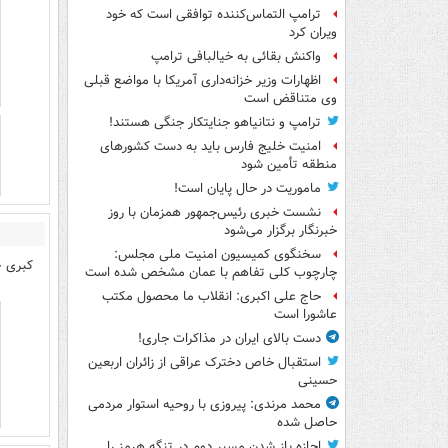
ترامپ التماس‌کننده توافقی است که خود
ویران کرد
واکنش بقائی به خیالبافی ترامپ
اظهارات وزیر خزانه‌داری آمریکا با مواضع قبلی
وی متناقض است
ترامپ و نتانیاهو جنایتکار جنگی هستند!
امنیت خلیج فارس باید به دست کشورهای
منطقه تأمین شود
ماموریت در حال پایان است!
نشست خبری رئیس‌جمهور همزمان با روز
خبرنگار برگزار می‌شود
سخنگوی کمیسیون امنیت ملی مجلس:
کبری ج
چارچوب کلی تفاهم با عمان مشخص شده است
حاج علی اکبری: انقلاب ما محصول مکتب
عاشورا است
دست بالای ایران در مذاکرات جاری!
استقبال خاص دخترک عراقی از زائران اربعین
حسینی
محمد مرندی: پیروزی با روحیه استوار مردمی
حاصل شده
اجازه باز شدن مسیر دوم در تنگه هرمز را