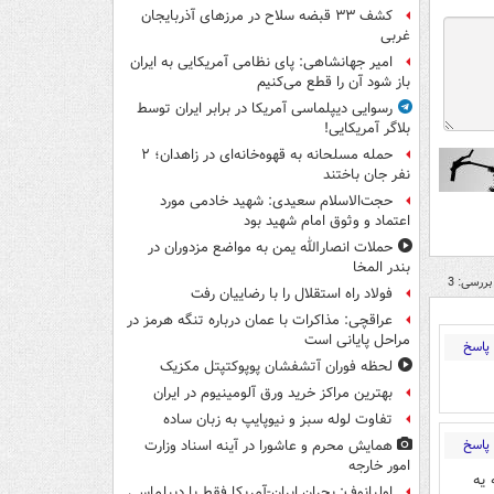
کشف ۳۳ قبضه سلاح در مرزهای آذربایجان
غربی
امیر جهانشاهی: پای نظامی آمریکایی به ایران
باز شود آن را قطع می‌کنیم
رسوایی دیپلماسی آمریکا در برابر ایران توسط
بلاگر آمریکایی!
حمله مسلحانه به قهوه‌خانه‌ای در زاهدان؛ ۲
نفر جان باختند
حجت‌الاسلام سعیدی: شهید خادمی مورد
اعتماد و وثوق امام شهید بود
حملات انصارالله یمن به مواضع مزدوران در
بندر المخا
بررسی: 3
فولاد راه استقلال را با رضاییان رفت
عراقچی: مذاکرات با عمان درباره تنگه هرمز در
مراحل پایانی است
پاسخ
لحظه فوران آتشفشان پوپوکتپتل مکزیک
بهترین مراکز خرید ورق آلومینیوم در ایران
تفاوت لوله سبز و نیوپایپ به زبان ساده
پاسخ
همایش محرم و عاشورا در آینه اسناد وزارت
امور خارجه
 یه
اولیانوف: بحران ایران-آمریکا فقط با دیپلماسی