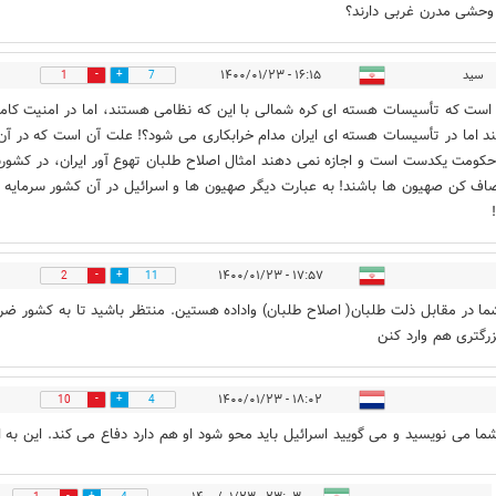
حشی مدرن غربی دارند؟
سید
۱۶:۱۵ - ۱۴۰۰/۰۱/۲۳
1
7
است که تأسیسات هسته ای کره شمالی با این که نظامی هستند، اما در امنیت کامل
د اما در تأسیسات هسته ای ایران مدام خرابکاری می شود؟! علت آن است که در آن
کومت یکدست است و اجازه نمی دهند امثال اصلاح طلبان تهوع آور ایران، در کشور
اف کن صهیون ها باشند! به عبارت دیگر صهیون ها و اسرائیل در آن کشور سرمایه
۱۷:۵۷ - ۱۴۰۰/۰۱/۲۳
2
11
ا در مقابل ذلت طلبان( اصلاح طلبان) واداده هستین. منتظر باشید تا به کشور ضر
رگتری هم وارد کنن
۱۸:۰۲ - ۱۴۰۰/۰۱/۲۳
10
4
ا می نویسید و می گویید اسرائیل باید محو شود او هم دارد دفاع می کند. این به ان