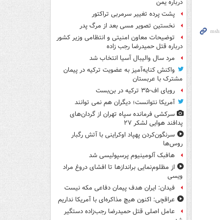
درباره یمن
پشت پرده تغییر سرمربی تراکتور
نخستین تصویر مسی بعد از مرگ پدر
توضیحات معاون امنیتی و انتظامی وزیر کشور
درباره قتل حمیدرضا رجب زاده
مرد سال والیبال آسیا انتخاب شد
واکنش کنایه‌آمیز به عضویت ترکیه در پیمان
مشترک با عربستان
رویای اف-۳۵ ترکیه در بن‌بست
آمریکا نتوانست؛ دیگران هم نمی توانند
سرکشی فرمانده سپاه تهران از گردان‌های
پدافند هوایی لشکر ۲۷
سرنگون‌کردن پهپاد اوکراینی با آتش رگبار
روس‌ها
هافبک آلومینیوم پرسپولیسی شد
از مظلوم‌نمایی براندازها تا افشای دروغ مراد
ویسی
فیدان: ایران هدف پیمان دفاعی مکه نیست
عراقچی: اکنون هیچ مذاکره‌ای با آمریکا نداریم
عامل اصلی قتل حمیدرضا رجب‌زاده دستگیر