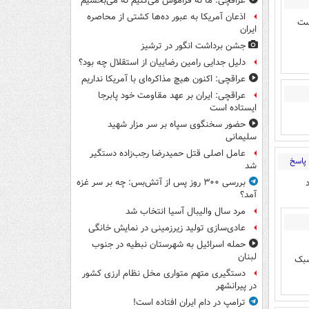
عراقچی: ما نه فراموش می‌کنیم نه می‌بخشیم
اذعان آمریکا به عبور ده‌ها کشتی از محاصره
ست
ایران
جشن برداشت انگور در ترشیز
دلیل جدایی رامین رضاییان از استقلال چه بود؟
عراقچی: اکنون هیچ مذاکره‌ای با آمریکا نداریم
عراقچی: ایران بر عهد مقاومت خود پابرجا
ایستاده است
حضور سخنگوی سپاه بر سر مزار شهید
سلیمانی
عامل اصلی قتل حمیدرضا رجب‌زاده دستگیر
پاسخ
شد
بررسی ۳۰۰ روز پس از آتش‌بس: چه بر سر غزه
آمد؟
مرد سال والیبال آسیا انتخاب شد
عادی‌سازی تولید زیرزمینی در نمایش خانگی
حمله اسرائیل به شهرستان نبطیه در جنوب
لبنان
سبک
دستگیری متهم متواری مخل نظام ارزی کشور
در پیرانشهر
ترامپ در دام ایران افتاده است!