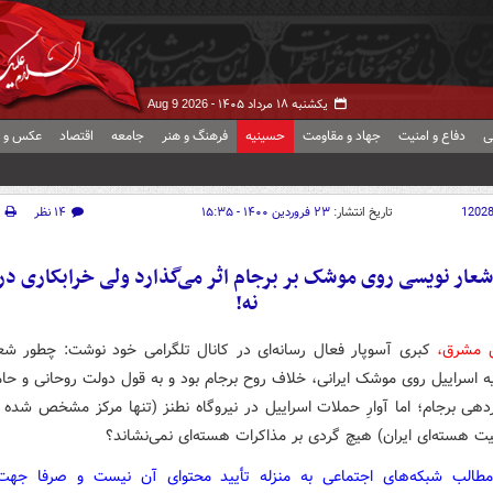
یکشنبه ۱۸ مرداد ۱۴۰۵ -
Aug 9 2026
ی
دفاع و امنیت
جهاد و مقاومت
حسینیه
فرهنگ و هنر
جامعه
اقتصاد
عکس و ف
1202
تاریخ انتشار:
۲۳ فروردین ۱۴۰۰ - ۱۵:۳۵
۱۴ نظر
عار نویسی روی موشک بر برجام اثر می‌گذارد ولی خرابکاری در
نه!
ش مشرق،
کبری آسوپار فعال رسانه‌ای در کانال تلگرامی خود نوشت: چطور شعا
 اسراییل روی موشک ایرانی، خلاف روح برجام بود و به قول دولت روحانی و حام
دهی برجام؛ اما آوارِ حملات اسراییل در نیروگاه نطنز (تنها مرکز مشخص شده 
یت هسته‌ای ایران) هیچ گردی بر مذاکرات هسته‌ای نمی‌نشاند؟
مطالب شبکه‌های اجتماعی به منزله تأیید محتوای آن نیست و صرفا جه