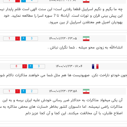
۲۳:۰۳ - ۱۴۰۰/۰۱/۲۳
1
4
چه ما بگیم و نگیم اسراییل قطعا رفتنی است؛ این سنت الهی است ظلم پایدار نی
این پیش بینی قران و تورات است. آیات4 تا 7 سوره اسرا را مطالعه نمایید. خود
یهودیان اصیل هم معتقدن اسراییل از بین میرود.
۲۳:۰۵ - ۱۴۰۰/۰۱/۲۳
1
3
انشاءالله به زودی محو میشه . شما نگران نباش .
۱۸:۰۴ - ۱۴۰۰/۰۱/۲۳
8
3
ون خودتو ناراحت نکن. صهیونیست ها هم مثل شما می خواهند مذاکرات ناکام شود
۲۳:۵۸ - ۱۴۰۰/۰۱/۲۳
1
2
آن یکی میخواد مذاکرات به حداکثر ضرر رسانی خودش علیه ایران برسه و به این
مذاکرات راضی نیمیشه. اما دلسوزان کشور بخاطر خسارت های محض مذاکره به 
اصلاح طلبان، با آن مخالفت میکنند. این کجا و آن کجا عزیز دلم