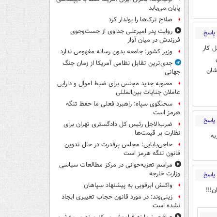
پایان می‌یابد
صلاح ترک‌ها را پولدار کرد
روایت پدر امیرعلی جداوی از جست‌وجوی
پاسخ
فرزندش در میان آوار
 کار
وزیر کشور: جامعه بدون رسانه مفهومی ندارد
جدی‌ترین تقابل نظامی آمریکا از زمان جنگ
شان
جهانی
مصوبه جدید مجلس برای ضبط اموال و دارایی
عاملان جنایات بین‌المللی
سخنگوی سپاه: راهبرد فعلی ما حفظ تنگه
هرمز است
پاسخ
ضرب‌الاجل رئیس کل دادگستری تهران برای
نظارت بر قیمت‌ها
به
حاجی‌بابایی: مجلس پرقدرت در حال تدوین
قانون تنگه هرمز است
مراسم تعزیه‌خوانی در مرکز مطالعات سیاسی
وزارت خارجه
پاسخ
واکنش ابرقویی به پیشنهاد سپاهان
!!!
زینی‌وند: در مورد قانون حجاب تغییری ایجاد
نشده است