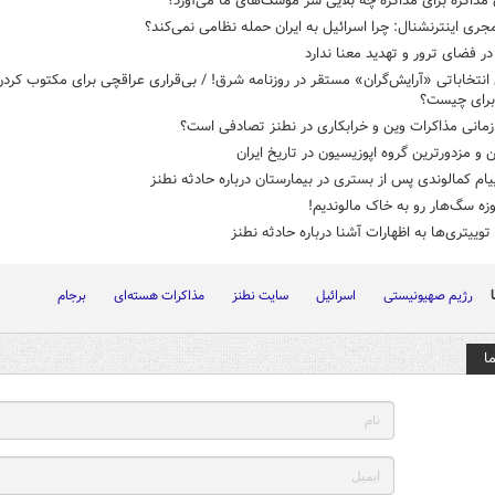
مذاکره برای مذاکره چه بلایی سر موشک‌های ما می‌آورد؟
جری اینترنشنال: چرا اسرائیل به ایران حمله نظامی نمی‌کند؟
 انتخاباتی «آرایش‌گران» مستقر در روزنامه شرق! / بی‌قراری عراقچی برای مکتوب کرد
برای چیست؟
زمانی مذاکرات وین و خرابکاری در نطنز تصادفی است؟
ن و مزدورترین گروه اپوزیسیون در تاریخ ایران
یام کمالوندی پس از بستری در بیمارستان درباره حادثه نطنز
زه سگ‌هار رو به خاک مالوندیم!
وییتری‌ها به اظهارات آشنا درباره حادثه نطنز
رژیم صهیونیستی
اسرائیل
سایت نطنز
مذاکرات هسته‌ای
برجام
ا