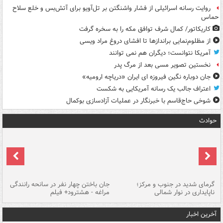
روایت رسانه اسرائیلی از فشار واشنگتن بر تل‌آویو برای آتش‌بس و خلع سلاح
حماس
کاریکاتور/ کمال شرف توافق مکه را به سخره گرفت
از مظلوم‌نمایی براندازها تا افشای دروغ مراد ویسی
آمریکا نتوانست؛ دیگران هم نمی توانند
نخستین تصویر مسی بعد از مرگ پدر
جان دوباره نگین فیروزه ای ایران «دریاچه ارومیه»
اعتراف جالب یک رسانه آمریکایی به شکست
شوخی حاج‌قاسم با خبرنگار در عملیات آزادسازی بوکمال
حوادث
گرمای شدید در جنوب و مرکز؛
جان باختن چهار نفر در سانحه رانندگی
حر
ناپایداری در نوار شمالی
مراغه - هشترود+ فیلم
به
آخرین اخبار