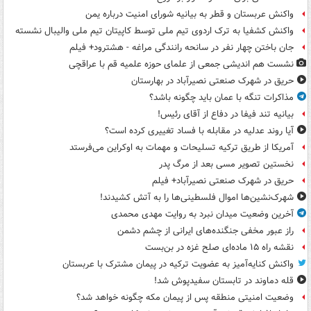
واکنش عربستان و قطر به بیانیه شورای امنیت درباره یمن
واکنش کشفیا به ترک اردوی تیم ملی توسط کاپیتان تیم ملی والیبال نشسته
جان باختن چهار نفر در سانحه رانندگی مراغه - هشترود+ فیلم
نشست هم اندیشی جمعی از علمای حوزه علمیه قم با عراقچی
حریق در شهرک صنعتی نصیرآباد در بهارستان
مذاکرات تنگه با عمان باید چگونه باشد؟
بیانیه تند فیفا در دفاع از آقای رئیس!
آیا روند عدلیه در مقابله با فساد تغییری کرده است؟
آمریکا از طریق ترکیه تسلیحات و مهمات به اوکراین می‌فرستد
نخستین تصویر مسی بعد از مرگ پدر
حریق در شهرک صنعتی نصیرآباد+ فیلم
شهرک‌نشین‌ها اموال فلسطینی‌ها را به آتش کشیدند!
آخرین وضعیت میدان نبرد به روایت مهدی محمدی
راز عبور مخفی جنگنده‌های ایرانی از چشم دشمن
نقشه راه ۱۵ ماده‌ای صلح غزه در بن‌بست
واکنش کنایه‌آمیز به عضویت ترکیه در پیمان مشترک با عربستان
قله دماوند در تابستان سفیدپوش شد!
وضعیت امنیتی منطقه پس از پیمان مکه چگونه خواهد شد؟