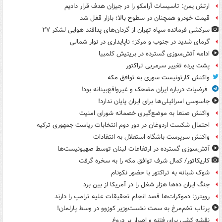
ارتش یمن: تاسیسات آرامکو را در جیزان هدف قرار دادیم
قیمت خودرو همچنان در سطوح بالا؛ بازار قفل شد
سرکشی فرمانده سپاه تهران از گردان‌های پدافند هوایی لشکر ۲۷
گرمای شدید در جنوب و مرکز؛ ناپایداری در نوار شمالی
ادامه آتش‌سوزی گسترده در بریتیش کلمبیا
پشت پرده تغییر سرمربی تراکتور
واکنش کارتونیست سوری به توافق مکه
فرضیات درباره ایران مضحک و غیرواقع‌بینانه بود!
جاسوسی اسرائیلی‌ها برای ایران پایان ندارد!
واکنش صنعا به موضع‌گیری خصمانه شورای امنیت
احتمال شکست اردوغان در دور دوم انتخابات ریاست جمهوری ترکیه
واکنش سرپرست باشگاه استقلال به انتقادات
آتش‌سوزی گسترده در ارتفاعات لبنان توسط صهیونیست‌ها
کاریکاتور/ کمال شرف توافق مکه را به سخره گرفت
شوک شبانه به تراکتور با حضور نکونام
جنگ ایران ده‌ها هزار شغل را در آمریکا از بین برد
رویترز: دموکرات‌ها قصد انجام تحقیقات علیه ترامپ را دارند
پرتاب تخم‌مرغ به سمت نخست‌وزیر کوزوو در وسط پارلمان!
نقشه کشی برای فتنه و اصرار بر دروغ