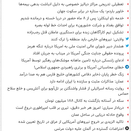
تعطیلی تدریجی مراکز دیالیز خصوصی به دلیل انباشت بدهی بیمه‌ها
خاویر باردم؛ یک ستاره در برابر سکوت جهان
خدمه ناو لینکلن: پس از ۸ ماه حضور در دریا خسته و درمانده‌ شدیم
توافق بغداد و شرکت «شورون» برای احداث خط لوله بصره
تشکیل تیم کارآگاهان زبده برای دستگیری عاملان قتل رجب‌زاده
ولایتی: نیروهای خارجی باید منطقه را ترک کنند
هشدار دبیر شورای عالی امنیت ملی به امریکا درباره تنگه هرمز
پرونده حقوقی جنایت جنگی آمریکا در میناب به جریان افتاد
ادعای زلنسکی درباره تامین ماهانه موشک‌های رهگیر توسط آمریکا
خطای محاسباتی آمریکا و برتری راهبردی جمهوری اسلامی!
زنگ خطر پایان ذخایر دفاعی کشورهای خلیج فارس هم به صدا درآمد
عمان: مذاکرات مثبت و سازنده با ایران ادامه دارد
روایت رسانه اسرائیلی از فشار واشنگتن بر تل‌آویو برای آتش‌بس و خلع سلاح
حماس
سکه در آستانه بازگشت به کانال ۱۸۸ میلیون تومان
دریادار سیاری: امروز هر خبر دقیق، تیری بر قلب امپراطوری دروغ است
وقوع حادثه دریایی در ساحل عمان
تاکید الزیدی بر خروج نیروهای آمریکایی از عراق در تاریخ تعیین شده
اعتراضات گسترده در آلمان علیه دولت مرتس