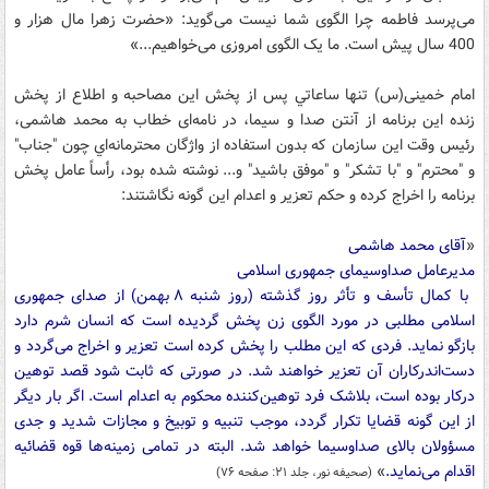
می‌پرسد فاطمه چرا الگوی شما نیست می‌گوید: «حضرت زهرا مال هزار و
400 سال پیش است. ما یک الگوی امروزی می‌خواهیم...»
امام خمینی(س) تنها ساعاتي پس از پخش این مصاحبه و اطلاع از پخش
زنده اين برنامه از آنتن صدا و سيما، در نامه‌ای خطاب به محمد هاشمی،
رئيس وقت اين سازمان که بدون استفاده از واژگان محترمانه‌اي چون "جناب"
و "محترم" و "با تشکر" و "موفق باشيد" و... نوشته شده بود، رأساً عامل پخش
برنامه را اخراج کرده و حکم تعزير و اعدام اين گونه نگاشتند:
«
آقای محمد هاشمی
مدیرعامل صداوسیمای جمهوری اسلامی
با کمال تأسف و تأثر روز گذشته (روز شنبه ۸ بهمن) از صدای جمهوری
اسلامی مطلبی در مورد الگوی زن پخش گردیده است که انسان شرم دارد
بازگو نماید. فردی که این مطلب را پخش کرده است تعزیر و اخراج می‌گردد و
دست‌اندرکاران آن تعزیر خواهند شد. در صورتی که ثابت شود قصد توهین
درکار بوده است، بلاشک فرد توهین‌کننده محکوم به اعدام است. اگر بار دیگر
از این گونه قضایا تکرار گردد، موجب تنبیه و توبیخ و مجازات شدید و جدی
مسؤولان بالای صداوسیما خواهد شد. البته در تمامی زمینه‌ها قوه قضائیه
اقدام می‌نماید.
»
(صحیفه نور، جلد ۲۱: صفحه ۷۶)