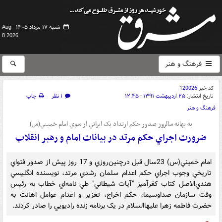
شنبه ۱۷ مرداد ۱۴۰۵ -
Aug
8 2026
فرهنگ و هنر
کد خبر
120026
تاریخ انتشار:
۲۵ اردیبهشت ۱۳۹۱ - ۱۲:۴۵
۱ نظر
چاپ
فرهنگ و هنر
به بهانه سالروز صدور حکم ارتداد يک ايراني از سوي امام خميني(س)
ضرورت اجراي حکم مرتد در بيانات امام و رهبر انقلاب
امام خميني(س) 23سال قبل درچنين‌روزي و 17 روز پيش از صدور فتواي
تاريخي وجوب اجراي حکم اعدام سلمان رشدي مرتد، نويسنده انگليسي
هندي‌الاصل کتاب کفرآميز "آيات شيطاني" طي نامه‌اي خطاب به رئيس
وقت سازمان صداوسيما، حکم اخراج، تعزير و اعدام عوامل اهانت به
حضرت فاطمه زهرا عليهاالسلام در يک برنامه زنده راديويي را صادر کردند.