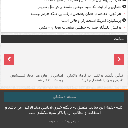
قدردانی پزشکیان از همکاری صنوف در شرایط سخت
تصاویری از آیت‌الله سید مجتبی خامنه‌ای در حال تدریس
عراقچی: تفاهم با عمان به‌معنی بازگشایی تنگه هرمز نیست
پزشکیان: آمریکا استعمارگر و قاتل است
واکنش باشگاه خیبر به حواشی صفحات مجازی +عکس
سلامت
تنگی انگشتر و کفش در گرما؛ واکنش
اسامی ژل‌های غیر مجاز شستشوی
مر
طبیعی بدن یا هشدار جدی؟
پوست منتشر شد
نسخه دسکتاپ
کليه حقوق اين سايت متعلق به پایگاه خبري-تحليلي مشرق نيوز می باشد و
استفاده از مطالب آن با ذکر منبع بلامانع است.
طراحی و تولید: نستوه