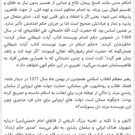
احکام مدنی مانند فسخ پیمان نکاح و جدایی از همسر بدون نیاز به طلاق و
تقسیم اموال بین ورثه، به اعدام محکوم است و توبه اش، از جهت ظاهری،
پذیرفته نمی شود؛ یعنی اگر با اعتقاد و باور قلبی توبه کند، خدای متعال می
پذیرد و نماز و عبادتش صحیح است اما بر جریان حکم اعدامش تأثیر ندارد.
بر همين اساس بود که حضرت آيت الله خامنه‌اي، طي اطلاعيه‌اي که در سال
1369 در خصوص حكم اعدام نويسنده كتاب آيات شيطاني صادر کردند؛
خاطرنشان کردند: «حكم اسلام در مورد نويسنده كتاب آيات شيطاني
همان‌گونه كه حضرت امام رضوان‌الله تعالي فرمودند "اگر توبه كند و زاهد
زمان هم گردد" ثابت است و چنين تشبثـاتي كه با همياري بعضي افراد به
ظاهرمسلمان صورت مي‌گيرد،‌ تغييري در اين حكم الهي نخواهد داد.»
رهبر معظم انقلاب اسلامي همچنين در بهمن ماه سال 1371 در ديدار علما،
فضلا، طلاب و روحانيون، طي سخناني، حمايت دولت هاي اروپايي از سلمان
رشدي مرتد را حاكي از توطئه غرب براي اهانت به اسلام دانسته و تصريح کرده
بودند: «چگونه ممكن است دولت هاي اروپايي براي جانِ فرد مزدوري چون
اين نويسنده مرتد دل بسوزانند؟»
اکنون و با تکيه بر تجربه بزرگ تاريخي از فتاواي امام خميني(س) درباره
شهروند هتاک ايراني و سلمان رشدي، به نظر مي‌رسد "صدور حکم ارتداد"
براي افراد مرتد، ابزاري قدرتمند در دست و قلم و بيان مراجع عظام تقليد