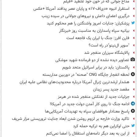
مداح جوانی که در خون خود غلطید +فیلم
استقرار انبوه «دی‌اف‑۱۷» و پایان عصر پدافند آمریکا +عکس
درگیری اعضای داعش و نیروهای جولانی در سیده زینب
پزشکیان: جنایات امروز واشنگتن را هم محکوم کنید
بیانیه سپاه پاسداران به مناسبت روز خبرنگار
فارن افرز: جنگ با ایران یک فاجعه است
"سوپر ال‌نینو"در راه است؟
پالایشگاه سیزران منفجر شد
تصاویر دیده‌ نشده از دو فرمانده شهید موشکی
پاکستان: باید در برابر اسرائیل متحد شویم
لحظه انفجار جایگاه CNG "صحنه" در دوربین مداربسته
هشدار ارشدترین ژنرال آمریکا درباره محدودیت‌های نظامی علیه ایران
مقصد جدید پسر زیدان
جزئیات جدید از نفتکش منفجر شده در هرمز
ادامه جنگ تا روی کار آمدن دولت جدید در آمریکا!
پاسخ معنادار هوافضای سپاه به تهدیدات آمریکایی‌ها
تاکید وزارت خارجه بر لزوم روشن شدن ابعاد جنایت تروریستی مزار شریف
حتی اوکراین هم به ترکیه حمله کرد
از این به بعد دیگر نامه‌های استقلال را امضا نمی‌کنم