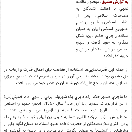
به گزارش مشرق
، موضوع مقابله
فقهي با اهانت کنندگان به
مقدسات اسلامي، پس از
انقلاب اسلامي و با برپايي نظام
جمهوري اسلامي ايران به عنوان
سکاندار اجراي احکام دين، شکل
ديگري به خود گرفت و دلهره
عظيمي در دل استکبار جهاني و
جبهه کفر افکند.
از جمله اين قدرت‌نمايي‌ها استفاده از فقاهت براي اعمال قدرت و ارعاب در
دل دشمن بود که مشابه تاريخي آن را در جريان تحريم تنباکو از سوي ميرزاي
شيرازي به‌عنوان مرجع علي‌الاطلاق شيعيان در عصر خود مي‌توان يافت.
اما ماجراي صدور حکم ارتداد براي يک شهروند ايراني از سوي امام خميني(س)
از اين قرار بود که همزمان با "روز مادر" سال 1367، رادیوی جمهوری اسلامی
ایران در سالروز تولد حضرت فاطمه زهرا(س) طی برنامه‌ای زنده از
مخاطبینش سؤال می‌کند الگوی شما به عنوان زن ایرانی کیست؟ به رغم نام
بردن اکثر پاسخ دهندگان از حضرت فاطمه عليهاالسلام به عنوان الگو، یکی از
مخاطبان از "اوشین" به عنوان الگویش نام می‌برد و در پاسخ به گوینده که