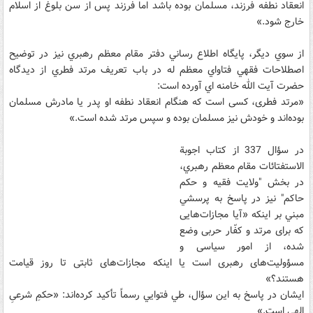
انعقاد نطفه فرزند، مسلمان بوده باشد اما فرزند پس از سن بلوغ از اسلام
خارج شود.»
از سوي ديگر، پايگاه اطلاع رساني دفتر مقام معظم رهبري نيز در توضيح
اصطلاحات فقهي فتاواي معظم له در باب تعريف مرتد فطري از ديدگاه
حضرت آيت الله خامنه اي آورده است:
«مرتد فطرى، كسى است كه هنگام انعقاد نطفه او پدر يا مادرش مسلمان
بوده‌اند و خودش نيز مسلمان بوده و سپس مرتد شده است.»
در سؤال 337 از کتاب اجوبة
الاستفتائات مقام معظم رهبري،
در بخش "ولايت فقيه و حکم
حاکم" نيز در پاسخ به پرسشي
مبني بر اينکه «آيا مجازات‌هايى
که براى مرتد و کفّار حربى وضع
شده، از امور سياسى و
مسؤوليت‌‏هاى رهبرى‏ است يا اينکه مجازات‌هاى ثابتى تا روز قيامت
هستند؟»
ايشان در پاسخ به اين سؤال، طي فتوايي رسماً تأکيد کرده‌اند: «حکمِ شرعىِ
الهى است.»