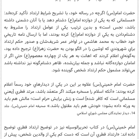
حضرت امام(س) اگرچه در رساله خود، با تشريح شرايط ارتداد تأکيد کرده‌اند:
«مسلمانى که به يكى از دوازده امام(ع) دشنام دهد يا با آنان دشمنى داشته
باشد، نجس است» و بدين ترتيب يکي از عوامل ارتداد را مشروط به
دشنام‌دادن به يکي از دوازده امام(ع) کرده بودند، اما با ارسال نامه تاريخي
خود خطاب به محمد هاشمي در اواخر عمر شريف‌شان و صدور حکم ارتداد
براي شهروندي که اوشين را در الگو بودن به حضرت زهرا(ع) ترجيح داده بود،
به‌گونه‌اي اعلام کردند که اهانت به هر يک از چهارده معصوم(ع) حتي اگر از
امامان دوازده‌گانه نباشد و جمله بيان‌شده، ظاهر دشنام‌گونه نيز نداشته باشد
مي‌تواند مشمول حکم ارتداد شخص گوينده شود.
حضرت امام خميني(س) علاوه بر اين در يکي از ديدارهاي خود رسماً اعلام
کرده بودند: «آنکه اسلام را مسخره مي‏کند اگر متعمّد باشد، مرتد فطري [يعني
مسلماني است که کافر شده] است و زنش برايش حرام است؛ مالش هم بايد
به ورثه داده بشود؛ خودش هم بايد مقتول باشد.»
صحيفه امام خميني(س)، جلد
14، ديدار نمايندگان مجلس شوراي اسلامي
امام خميني(س) در کتاب تحريرالوسيله نيز در توضيح ارتداد فطري توضيح
داده اند: «ارتداد فطري آن است که دست کم يکي از والدين شخص، پيش از