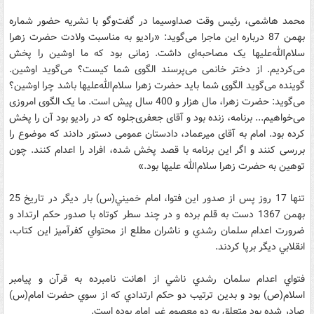
محمد هاشمی، رئیس وقت صداوسیما در گفت‌وگو با نشريه حضور شماره
بهمن 87 درباره اين ماجرا می‌گوید: «رادیو به مناسبت ولادت حضرت زهرا
سلام‌الله‌علیها یک مصاحبه‌ای داشت. زمانی بود که ما اوشین را پخش
می‌کردیم. از دختر خانمی می‌پرسند الگوی شما کیست؟ می‌گوید اوشین.
گوینده می‌گوید الگوی شما باید حضرت زهرا سلام‌الله‌علیها باشد چرا اوشین؟
می‌گوید: حضرت زهرا، مال هزار و 400 سال پیش است. ما یک الگوی امروزی
می‌خواهیم... برنامه، زنده بود و آقای جعفری‌جلوه که در رادیو بود آن را پخش
کرده بود. امام به آقای میرعماد، دادستان عمومی دستور دادند که موضوع را
بررسی کنند و اگر این برنامه با قصد پخش شده، افراد را اعدام کنند. چون
توهین به حضرت زهرا سلام‌الله علیها بود.»
تنها 17 روز پس از صدور اين فتوا، امام خميني(س) بار ديگر در تاريخ 25
بهمن 1367 دست به قلم برده و در چند سطر کوتاه با صدور حکم ارتداد و
ضرورت اعدام سلمان رشدي و ناشران مطلع از محتواي کفرآميز اين کتاب،
انقلابي ديگر برپا کردند.
فتواي اعدام سلمان رشدي ناشي از اهانت نامبرده به قرآن و پيامبر
اسلام(ص) بود و بدين ترتيب دو حکم ارتدادي که از سوي حضرت امام(س)
صادر شده بود متعلق به دو معصوم غير امام بوده است.