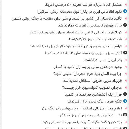
هشدار کانادا درباره عواقب تعرفه ۵۰ درصدی آمریکا
نفوذ اطلاعاتی ایران در یگان فوق محرمانه ارتش اسرائیل!
تأکید دادستان کل کشور بر انسجام ملی برای مقابله با جنگ روانی دشمن
باران مهمان تابستانی ارتفاعات دماوند شد
کوبا: فرمان اجرایی ترامپ باعث ایجاد بحران بشردوستانه شده
قیمت طلا و سکه امروز ۱۴۰۵/۰۵/۱۷
ترامپ مجبور به پس‌دادن ۱۰۰ میلیارد دلار از پول تعرفه‌ها شد
آتش سوزی مهیب یک ساختمان ۱۲ طبقه در جاکارتا
پدر لیونل مسی درگذشت
وجود شواهدی مبنی بر بمباران لامرد با فسفر
چرا بیت المال باید خرج مجرمان امنیتی شود؟
قرارداد مربی خارجی استقلال تمدید شد
ماجرای تصویب کنوانسیون خزر چیست؟
فوران یک آتشفشان قدرتمند در کلمبیا
تنگه هرمز، برگ برنده ایران قدرتمند!
اعلام محل میزبانی استقلال و پرسپولیس در لیگ برتر
نشست خبری رئیس جمهور در روز خبرنگار
پزشکیان: گفت‌وگوها آمریکا را مجبور به همراهی کرد