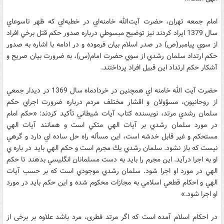
امام‌ جمعه‌ تهران، حضرت آيت‌الله خامنه‌اي در خطبه‌اي که ظهر تاسوعاي
سال 1379 ايراد کردند نيز توضيح مبسوطي درباره صدور حكم‌ قتل‌ برخي‌ افراد
از سوي‌ پيامبر(ص‌) در صدر اسلام بيان فرموده و در ادامه با اشاره به صدور
حكم‌ ارتداد سلمان‌ رشدي‌ از سوي‌ حضرت‌ امام(س‌)، به ضرورت بيان صريح و
آشکار حکم ارتداد اين قبيل افراد پرداختند.
حضرت آيت الله خامنه اي همچنين در خردادماه سال 1369 در ديدار جمعي
از روحانيون، مسؤولان و اقشار مختلف مردم درباره ضرورت اجراي حکم
سلمان رشدي مرتد، نويسنده کتاب آيات شيطاني تأکيد کردند: «حكم امام
در مورد سلمان رشدي بر آيات الهي متكي است و همانند آيات الهي
مستحكم و غير قابل خدشه است، اين مسأله راه حل ساده اي دارد و گرهي
نيست كه باز نشود. سلمان رشدي يك مجرم است و حكم الهي بايد در باره ي
او به اجرا درآيد. اين مجرم را بايد به دست مسلمانان انگليسي بدهند تا حكم
الهي در مورد او اجرا شود. سلمان رشدي موجودي است كه بر حسب آيات
الهي و احكام قطعي اسلامي به مجازات محكوم شده و اين حكم بايد در مورد
او اجرا شود.»
در احکام اسلام آمده است که اگر مرتد فطری، مرد باشد علاوه بر برخی از