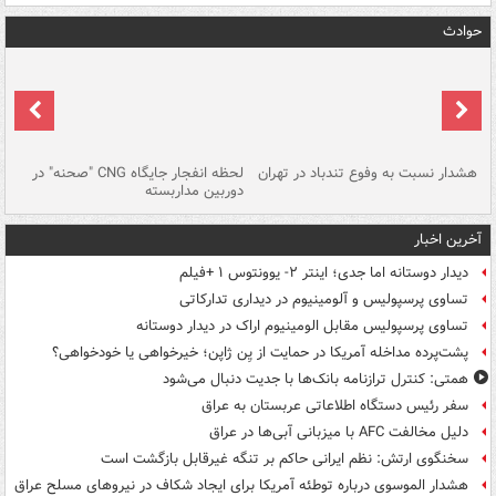
حوادث
ای
هشدار نسبت به وفوع تندباد در تهران
لحظه انفجار جایگاه CNG "صحنه" در
دس
دوربین مداربسته
ات
آخرین اخبار
دیدار دوستانه اما جدی؛ اینتر ۲- یوونتوس ۱ +فیلم
تساوی پرسپولیس و آلومینیوم در دیداری تدارکاتی
تساوی پرسپولیس مقابل الومینیوم اراک در دیدار دوستانه
پشت‌پرده مداخله آمریکا در حمایت از یِن ژاپن؛ خیرخواهی یا خودخواهی؟
همتی: کنترل ترازنامه بانک‌ها با جدیت دنبال می‌شود
سفر رئیس دستگاه اطلاعاتی عربستان به عراق
دلیل مخالفت AFC با میزبانی آبی‌ها در عراق
سخنگوی ارتش: نظم ایرانی حاکم بر تنگه غیرقابل بازگشت است
هشدار الموسوی درباره توطئه آمریکا برای ایجاد شکاف در نیروهای مسلح عراق