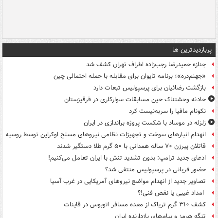
پربازدیدترین ها
جنازه حمیدرضا رجب‌زاده اطراف تهران کشف شد
«جهنم‌دره»؛ برنامه تایوان برای مقابله با حمله احتمالی چین
بازگشت رضائیان برای پرسپولیس تبعات دارد
حادثه وحشتناک حین مسابقات سوارکاری در قرقیزستان
نکونام مافیا را سربه‌نیست کرد
زلزله در موساد با شکست پروژه براندازی در ایران
انهدام انبارهای سوخت و تجهیزات نظامی نیروهای مسلح اوکراین توسط روسیه
قاتلان پیرزن ۷۰ ساله همدانی با ۵۰ گرم طلا دستگیر شدند
ادعای جدید ترامپ: بدون تشدید تنش با ایران تعامل می‌کنیم!
حضور قربانی در پرسپولیس منتفی شد؟
تصاویر جدید از انهدام مواضع نیروهای آمریکایی در غرب آسیا
امداد غیبی یا نقص فنی!؟
کشف ۳۱۰ گرم تریاک از معده مسافر اتوبوس در قاینات
تنگه هرمز و پیام‌های بازدارنده ایران