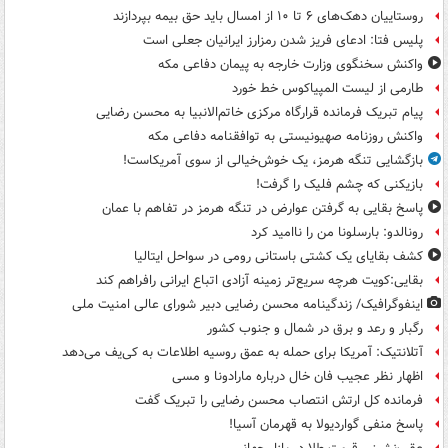
روستاییان دهک‌های ۶ تا ۱۰ از امسال باید حق بیمه بپردازند
پلیس فتا: ادعای فریز شدن رمزارز ایرانیان جعلی است
واکنش سخنگوی وزارت خارجه به پیمان دفاعی مکه
طارمی از لیست المپیاکوس خط خورد
پیام تبریک فرمانده قرارگاه مرکزی خاتم‌الانبیا به محسن رضایی
واکنش روزنامه صهیونیستی به توافقنامه دفاعی مکه
بازگشایی تنگه هرمز، یک خوش‌خیالی از سوی آمریکاست!
بازیکنی که چشم فلیک را گرفت!
پاسخ بقایی به گرفتن عوارض در تنگه هرمز در تفاهم با عمان
رونالدو: بارسلونا من را ناامید کرد
کشف بقایای یک کشتی باستانی رومی در سواحل ایتالیا
بقایی:کویت هرچه سریع‌تر زمینه آزادی اتباع ایرانی رافراهم کند
اینفوگرافیک/ زندگینامه محسن رضایی دبیر شورای عالی امنیت‌ ملی
رگبار و رعد و برق در شمال و جنوب کشور
آتلانتیک: آمریکا برای حمله به عمق روسیه اطلاعات به کی‌یف می‌دهد
اظهار نظر عجیب فان خال درباره مارادونا و مسی
فرمانده کل ارتش انتصاب محسن رضایی را تبریک گفت
پاسخ منفی گواردیولا به قهرمان آسیا!