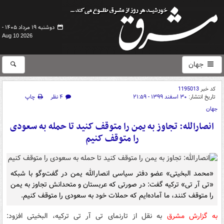
دوشنبه ۱۹ مرداد ۱۴۰۵ -
Aug 10 2026
جهان
کد خبر
1195013
تاریخ انتشار:
۳۰ اسفند ۱۳۹۹ - ۲۱:۵۹
۴ نظر
چاپ
جهان
انصارالله: تجاوز به یمن را متوقف کنید تا حمله به سعودی
را متوقف کنیم
«محمد البخیتی» عضو دفتر سیاسی انصارالله یمن در گفت‌وگو با شبکه
«تی آر تی» ترکیه گفت: در صورتی که عربستان و متحدانش تجاوز به یمن
را متوقف کنند، ما آماده‌ایم که حملات خود به سعودی را متوقف کنیم.
به گزارش مشرق
به نقل از تارنمای تی آر تی ترکیه، البخیتی افزود: