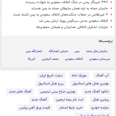
۳۳۷ خبرنگار یمنی در جنگ ائتلاف سعودی به شهادت رسیدند
حامیان حمله به غزه همان مشوقانِ حمله به یمن هستند
۳ غیرنظامی در حملات جنگنده‌های ائتلاف سعودی به یمن کشته شدند
ائتلاف سعودی مدعی سرنگونی پهپاد ارتش یمن شد
جزئیات تشکیل ائتلافی ضدایرانی و هیجان سعودی‌ها
برچسب‌ها
سازمان ملل متحد
یمن
جنبش انصارالله
انصارالله یمن
عربستان سعودی
ائتلاف سعودی
محمد البخیتی
آمریکا
آپ آهنگ
موزیک شاه
سایت تاریخ ایران
بهترین هتل های استانبول
رزرو هتل استانبول
دانلود آهنگ جدید
بهترین جراح بینی ترمیمی
آهنگ های جدید
پرشین هتل
ثبت نام بیمه اربعین
آهنگ جدید
مزایده خودرو
خرید بلیط استخر
قیمت ورق آهن پرایس
فروشنده مواد شیمیایی