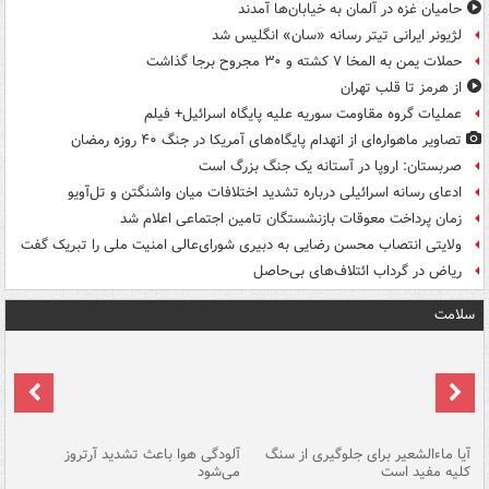
حامیان غزه در آلمان به خیابان‌ها آمدند
لژیونر ایرانی تیتر رسانه «سان» انگلیس شد
حملات یمن به المخا ۷ کشته و ۳۰ مجروح برجا گذاشت
از هرمز تا قلب تهران
عملیات گروه مقاومت سوریه علیه پایگاه اسرائیل+ فیلم
تصاویر ماهواره‌ای از انهدام پایگاه‌های آمریکا در جنگ ۴۰ روزه رمضان
صربستان: اروپا در آستانه یک جنگ بزرگ است
ادعای رسانه اسرائیلی درباره تشدید اختلافات میان واشنگتن و تل‌آویو
زمان پرداخت معوقات بازنشستگان تامین اجتماعی اعلام شد
ولایتی انتصاب محسن رضایی به دبیری شورای‌عالی امنیت ملی را تبریک گفت
ریاض در گرداب ائتلاف‌های بی‌حاصل
سلامت
آیا ماءالشعیر برای جلوگیری از سنگ
آلودگی هوا باعث تشدید آرتروز
حذ
کلیه مفید است
می‌شود
کل