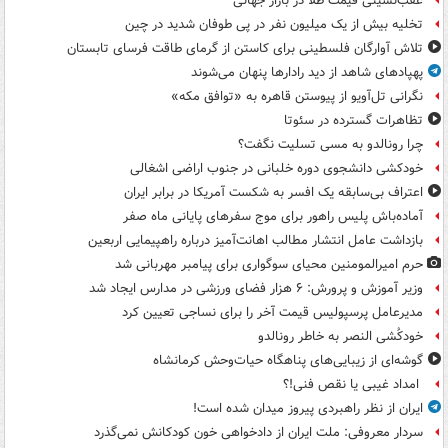
عقب‌نشینی قیمت طلا در بازار جهانی
تخلیه بیش از یک میلیون نفر در پی طوفان شدید در چین
تلاش آوارگان فلسطینی برای کاستن از گرمای طاقت فرسای تابستان
پهپادهای شاهد از دید رادارها پنهان می‌شوند
نگرانی تل‌آویو از پیوستن قاهره به «توافق مکه»
تظاهرات گسترده در سئوتا
چرا رونالدو به مسی تسلیت نگفت؟
خودکشی دانشجوی دوره خلبانی در جنوب اراضی اشغالی
اعتراف بی‌سابقه یک افسر به شکست آمریکا در برابر ایران
آماده‌باش پلیس راهور برای موج سفرهای پایانی ماه صفر
بازداشت عامل انتشار مطالب اهانت‌آمیز درباره راهپیمایی اربعین
حرم امیرالمومنین محیای سوگواری برای پیامبر مهربانی شد
وزیر آموزش و پرورش: ۶ هزار فضای ورزشی در مدارس ایجاد شد
مدیرعامل پرسپولیس قیمت آخر را برای نساجی تعیین کرد
خودکُشی النصر به خاطر رونالدو
گوشه‌ای از زیبایی‌های پناهگاه‌ حیات‌وحش کرمانشاه
امداد غیبی یا نقص فنی!؟
ایران از نظر راهبردی پیروز میدان شده است!
سردار معروفی: ملت ایران از دادخواهی خون کودکانش نمی‌گذرد