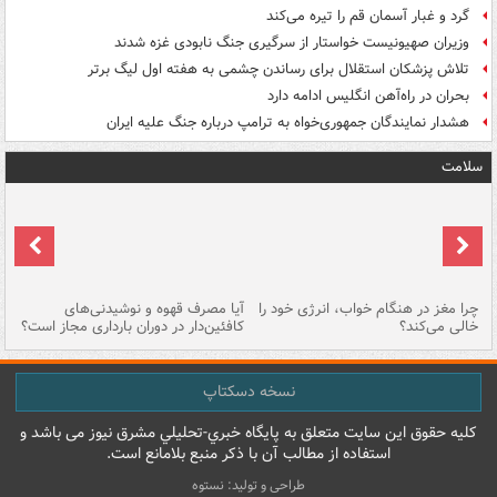
گرد و غبار آسمان قم را تیره می‌کند
وزیران صهیونیست خواستار از سرگیری جنگ نابودی غزه شدند
تلاش پزشکان استقلال برای رساندن چشمی به هفته اول لیگ برتر
بحران در راه‌آهن انگلیس ادامه دارد
هشدار نمایندگان جمهوری‌خواه به ترامپ درباره جنگ علیه ایران
سلامت
ت
چرا مغز در هنگام خواب، انرژی خود را
آیا مصرف قهوه و نوشیدنی‌های
چر
خالی می‌کند؟
کافئین‌دار در دوران بارداری مجاز است؟
می
نسخه دسکتاپ
کليه حقوق اين سايت متعلق به پایگاه خبري-تحليلي مشرق نيوز می باشد و
استفاده از مطالب آن با ذکر منبع بلامانع است.
طراحی و تولید: نستوه