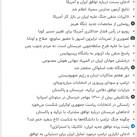
ادعای بسنت درباره توافق ایران و آمریکا
نتایج آزمون مدارس سمپاد اعلام شد
تاثیرات منفی جنگ علیه ایران بر بازار کار آمریکا
رونمایی از مختصات جدید تنگۀ هرمز
روبیو در رأس فشار حداکثری آمریکا برای تغییر مسیر کوبا
تصویری از تمرینات ترابزون اسپور با حضور ساویچ، صلاح و اونانا
نبرد ما علیه طرح سلطه‌جویی عربستان است، نه مردم جنوب یمن
پاسخ منفی یک لژیونر به باشگاه پرسپولیس
درخشش جوانان ایران در المپیاد جهانی هوش مصنوعی
پالایشگاه نفت اسلواکی منفجر شد
دور هفتم مذاکرات لبنان و رژیم صهیونیستی
ترامپ و سودای پیروزی در انتخابات میان‌دوره‌ای
جزئیات توافق دفاعی ترکیه، عربستان و پاکستان
بلاتکلیفی بیش از ۱۳۰۰ مهاجر خردسال در سئوتای اسپانیا
زلنسکی در انتخابات ریاست جمهوری اوکراین شکست می‌خورد
ادعاهای عربستان درباره توافق مشترک با ترکیه و پاکستان
چگونه جنگ ترامپ با دانشگاه‌ها به شکست کاخ سفید ختم شد؟
پشت پرده توافق جدید ایران؛ تاکتیک یا استراتژی؟
ادعای تکراری ترامپ درمورد تمایل ایران برای دستیابی به توافق