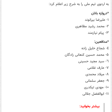
به اردوی تیم ملی را به شرح زیر اعلام کرد:
*دروازه بانان
١- علیرضا بیرانوند
٢- محمد رشید مظاهری
٣- پیام نیازمند
*مدافعین:
٤- شجاع خلیل زاده
٥- محمد حسین کنعانی زادگان
٦- سید مجید حسینی
٧- عارف غلامی
٨- میلاد محمدی
٩- جعفر سلمانی
١٠- مهدی تیکدری
١١- ابوالفضل جلالی
بیشتر بخوانید: