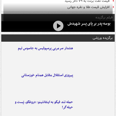
قیمت نفت برنت به ۷۹ دلار رسید
افزایش قیمت طلا و نقره جهانی
فیلم برگزیده
بوسه‌ پدر بر پای پسر شهیدش
برگزیده ورزشی
هشدار سرمربی پرسپولیس به جاسوس تیم
پیروزی استقلال مقابل همنام خوزستانی
حمله تند فیگو به اینفانتینو: دروغگو، پَست‌ و
حیله‌گر!