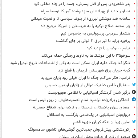
پدر شاهرودی پس از قتل پسرش، جسد را در چاه مخفی کرد
تصاویر جدید از پهپادهای منهدم‌شده آمریکا توسط سپاه
سامانه ضد موشکی لیزری؛ از بلوف سیاسی تا واقعیت میدانی
چرا محمد صلاح ترکیه را به عربستان و آمریکا ترجیح داد
هشدار سرمربی پرسپولیس به جاسوس تیم
برخورد پراید با تیر برق ۲ فوتی بر جای گذاشت
ترامپ سوئیس را تهدید کرد
سوخو۳۵ با این موشک‌ها به ناوهای‌جنگی حمله می‌کند
تلگراف: جنگ علیه ایران ممکن است به یکی از اشتباهات تاریخ تبدیل شود
گربه جریان برق شهرستان فریمان را قطع کرد
ترامپ: فکر می‌کنم جنگ با ایران خیلی زود پایان می‌یابد
استقبال خاص دخترک عراقی از زائران اربعین حسینی
درگیر شدن گردشگر اسپانیایی با نظامی صهیونیست
افشاگری برادرزاده ترامپ: تمام تصمیم‌هایش از روی ترس است
امضای سران پاکستان، عربستان و ترکیه برای «دفاع جمعی»
دروازه‌بان اسپانیایی در یک‌قدمی بازگشت به استقلال
نمایی زیبا از تنگه کریان جزیره قشم
رکوردشکنی پیش‌فروش جدیدترین گوشی‌های تاشوی سامسونگ
صحنه ای نادر از حیات وحش ایران در سبلان