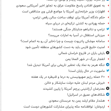
به تعویق افتادن پاسخ مقاومت عراق به تجاوز اخیر آمریکایی سعودی
اظهارات وزیر خزانه‌داری آمریکا با مواضع قبلی وی متناقض است
حکم دادگاه آمریکا برای توقف ساخت سالن رقص ترامپ
حمله پهپادی به کشتی ترکیه‌ای در دریای سیاه
ترامپ و نتانیاهو جنایتکار جنگی هستند!
میزبانی استقلال در آسیا به امارات می‌رسد؟
سامانه موشکی پاتریوت چیست و چرا ذخایر آن رو به اتمام است؟
امنیت خلیج فارس باید به دست کشورهای منطقه تأمین شود
بارش باران در فاروج خراسان شمالی
انفجار بزرگ در شهر المخا یمن
تنگه هرمز به نماد یک تحقیر تاریخی برای آمریکا تبدیل شد!
ماموریت در حال پایان است!
۲۰ حمله رژیم صهیونیستی به درعا و قنیطره در یک هفته
خیزش مردم لبنان علیه دولت سازشکار و خائن
معترضان آرژانتینی پرچم آمریکا را پایین کشیدند
شکاف‌های عمیق در اسرائیل!
هشدار مقام ارشد یمن به عربستان سعودی
اردوغان: توافقنامه مکه پذیرای مشارکت کشورهای دوست است