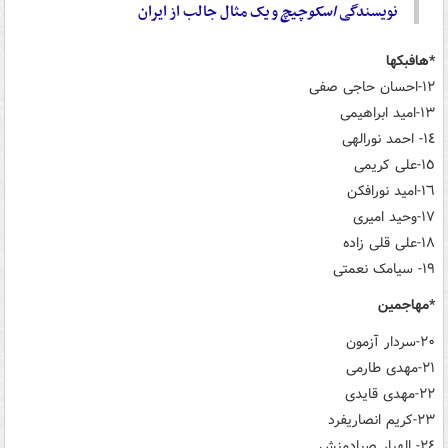
نویسندگی
اسکوچیچ
و یک مثال جالب از ایران
*هافبکها
١٢-احسان حاجی صفی
١٣-امید ابراهیمی
١٤- احمد نورالهی
١٥-علی کریمی
١٦-امید نورافکن
١٧-وحید امیری
١٨-علی قلی زاده
١٩- سیامک نعمتی
*مهاجمین
٢٠-سردار آزمون
٢١-مهدی طارمی
٢٢-مهدی قایدی
٢٣-کریم انصاریفرد
٢٤- الهیار صیادمنش