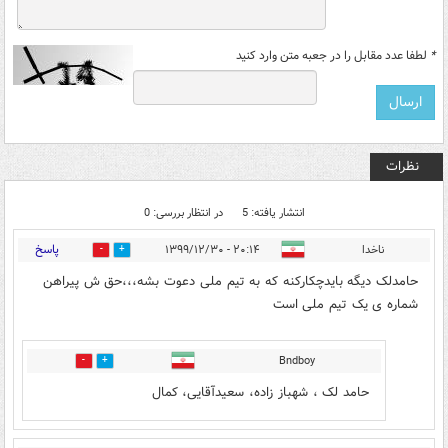
*
لطفا عدد مقابل را در جعبه متن وارد کنید
نظرات
انتشار یافته: 5
در انتظار بررسی: 0
پاسخ
ناخدا
۲۰:۱۴ - ۱۳۹۹/۱۲/۳۰
1
6
حامدلک دیگه بایدچکارکنه که به تیم ملی دعوت بشه،،،حق ش پیراهن
شماره ی یک تیم ملی است
Bndboy
1
5
حامد لک ، شهباز زاده، سعیدآقایی، کمال