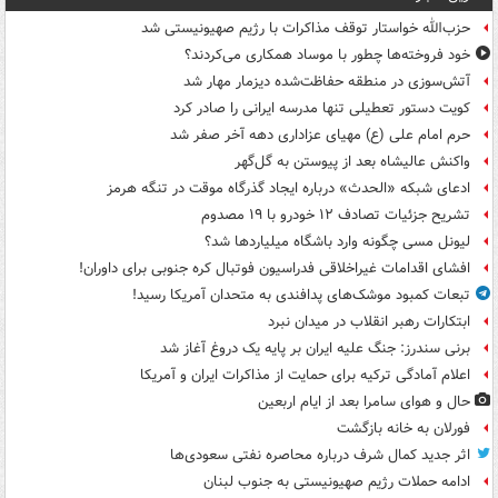
حزب‌الله خواستار توقف مذاکرات با رژیم صهیونیستی شد
خود فروخته‌ها چطور با موساد همکاری می‌کردند؟
آتش‌سوزی در منطقه حفاظت‌شده دیزمار مهار شد
کویت دستور تعطیلی تنها مدرسه ایرانی را صادر کرد
حرم امام علی (ع) مهیای عزاداری دهه آخر صفر شد
واکنش عالیشاه بعد از پیوستن به گل‌گهر
ادعای شبکه «الحدث» درباره ایجاد گذرگاه موقت در تنگه هرمز
تشریح جزئیات تصادف ۱۲ خودرو با ۱۹ مصدوم
لیونل مسی چگونه وارد باشگاه میلیاردها شد؟
افشای اقدامات غیراخلاقی فدراسیون فوتبال کره جنوبی برای داوران!
تبعات کمبود موشک‌های پدافندی به متحدان آمریکا رسید!
ابتکارات رهبر انقلاب در میدان نبرد
برنی سندرز: جنگ علیه ایران بر پایه یک دروغ آغاز شد
اعلام آمادگی ترکیه برای حمایت از مذاکرات ایران و آمریکا
حال و هوای سامرا بعد از ایام اربعین
فورلان به خانه بازگشت
اثر جدید کمال شرف درباره محاصره نفتی سعودی‌ها
ادامه حملات رژیم صهیونیستی به جنوب لبنان