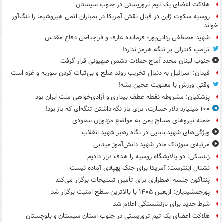
هلاکت اعضای یک تیم تروریستی در جنوب سیستان
روسیه سکوت ژاپن در قبال نقش آمریکا در بمباران اتمی هیروشیما را ننگ‌آور
خواند
شهید مصطفی ردانی‌پور؛ فرمانده عارف و فراجناحی دفاع مقدس
ترامپ کنترلی بر تنگه هرمز ندارد!
جنوب لبنان مجدد آماج حملات دشمن صهیونی قرار گرفت
فیدان: اسرائیل به دنبال تخریب روند صلح و بی‌ثبات کردن سوریه و غزه است
وقتی ورزش با معنویت عجین بشه!
پزشکیان: مشروطه نقطه عطف بیداری و آزادی‌خواهی ملت ایران بود
۱۰۰ میلیارد دلار خسارت، برای باز نگه داشتن تنگه‌ای که باز بود!
حمله نیروهای مسلح یمن به مواضع مزدوران سعودی
ویژگی‌های شهید بابایی در نگاه رهبر شهید انقلاب
مرثیه‌ی سوزناک مادر شهید دانش‌آموز مینابی
زلنسکی: دو پالایشگاه روسیه را هدف قرار دادیم
نشنال اینترست: آمریکا برای جنگ پهپادی آماده نیست
پنتاگون جلسه اضطراری برای تأمین تسلیحات برگزار می‌کند
پورجمشیدیان: اربعین ۱۴۰۵ با بالاترین سطح امنیت برگزار شد
شرط جدید برای بازنشستگی اعلام شد
هلاکت اعضای یک تیم تروریستی در جنوب استان سیستان و بلوچستان