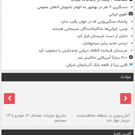
دستگیری ۶ نفر در بهشهر به اتهام تشویش اذهان عمومی
آهوی ایرانی
پادشاه سنگین‌وزنی که در جهان رقیب ندارد
ونس: ایرانی‌ها مذاکره‌کنندگان سرسختی هستند
دشان از دست عربستان فرار کرد
دردسر جدید برای سرخپوشان
عربستان فرمانده ائتلاف دریایی چندملیتی را منصوب کرد
۸۰۰ سازۀ آمریکایی خاکستر شد
قابی زیبا از قلعه بابک آذربایجان شرقی
حوادث
تصادف مرگبار در محور اهواز–شوش ۲
آتش‌سوزی در منطقه حفاظت‌شده
تشریح جزئیات تصادف ۱۲ خودرو با ۱۹
پا
دیزمار مهار شد
مصدوم
آخرین اخبار