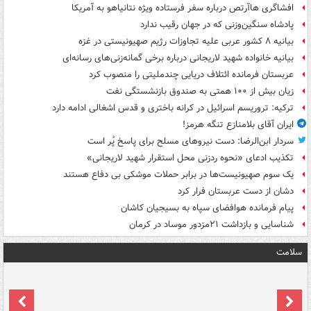
افشاگری هاآرتص درباره سفر فرستاده ویژه نتانیاهو به آمریکا
پادشاه سنگین‌وزنی که در جهان رقیب ندارد
بیانیه ۸ کشور عربی علیه تجاوزات رژیم صهیونیستی در غزه
بیانیه خانواده شهید لاریجانی درباره برخی گمانه‌زنی‌های رسانه‌ای
عربستان فرمانده ائتلاف دریایی چندملیتی را منصوب کرد
زیان بیش از ۱۰۰ همتی به صندوق‌ بازنشستگی نفت
ترکیه: تروریسم اسرائیل در کرانه باختری و قدس اشغالی ادامه دارد
ایران آقای بلامنازع تنگه هرمز!
سردار ابن‌الرضا: دست نیروهای مسلح برای پاسخ پُر است
تکذیب ادعای «نحوه ردزنی محل استقرار شهید لاریجانی»
یک‌ سوم صهیونیست‌ها در برابر حملات موشکی بی دفاع هستند
دشان از دست عربستان فرار کرد
پیام فرمانده هوافضای سپاه به بسیجیان کاشان
شناسایی و بازداشت ۲۱مزدور موساد در کرمان
سلامت