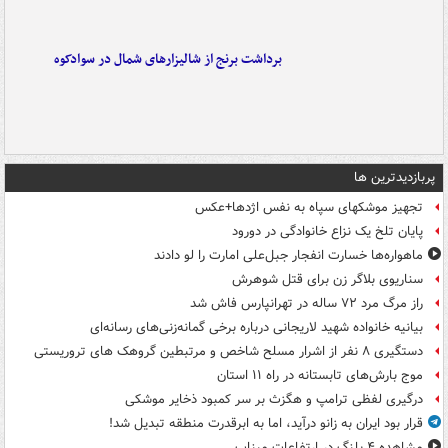
برداشت برنج از شالیزارهای شمال در سوادکوه
پربازدیدترین ها
تجهیز موشکهای سپاه به نفس اژدها+عکس
پایان تلخ یک نزاع خانوادگی در دورود
ماهواره‌ها خسارت انفجار جبل‌علی امارت را لو دادند
سناریوی بلاگر زن برای قتل شوهرش
راز مرگ مرد ۷۲ ساله در تهرانپارس فاش شد
بیانیه خانواده شهید لاریجانی درباره برخی گمانه‌زنی‌های رسانه‌ای
دستگیری ۸ نفر از اشرار مسلح شاخص و مرتبطین گروهک های تروریستی
موج بارش‌های تابستانه در راه ۱۱ استان
درگیری لفظی ترامپ و هگزث بر سر کمبود ذخایر موشکی
قرار بود ایران به زانو درآید، اما به ابرقدرت منطقه تبدیل شد!
مشاهده ۴ پلنگ در ارتفاعات میناب