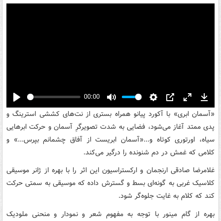
00:00
Play
Mute
Settings
PIP
Enter
Down
«آسمان ابری» با آکورد پیانو همراه بستری از نت‌های کششی استرینگ و
fullscreen
پدی ممتد آغاز می‌شود، فضایی به شدت تصویرگرِ آسمان و حرکت ابرهایی
سیاه، اورتوری کوتاه و...«آسمان ابریست از آفاق چشمانم بپرس...» و
کلامی که غمش در دم شنونده را درگیر می‌کند.
غلامرضا صادقی ارنجمان و ارکستراسیون این اثر را با بهره از ژانر موسیقی
کلاسیک غربی به گونه‌ای بسط و گسترش داده که موسیقی به سمتی حرکت
کند که کلام به غایت جلوه‌گر شود.
بهره از گام مینور با توجه به مفهوم شعر و نمودار و منحنی ملودیک