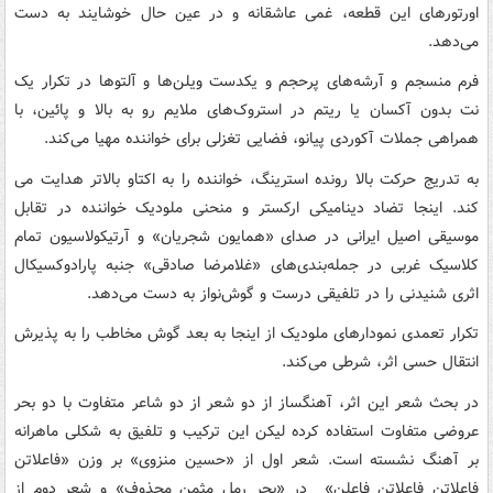
اورتورهای این قطعه، غمی عاشقانه و در عین حال خوشایند به دست
می‌دهد.
فرم منسجم و آرشه‌های پرحجم و یکدست ویلن‌ها و آلتوها در تکرار یک
نت بدون آکسان یا ریتم در استروک‌های ملایم رو به بالا و پائین، با
همراهی جملات آکوردی پیانو، فضایی تغزلی برای خواننده مهیا می‌کند.
به تدریج حرکت بالا رونده استرینگ، خواننده را به اکتاو بالاتر هدایت می
کند. اینجا تضاد دینامیکی ارکستر و منحنی ملودیک خواننده در تقابل
موسیقی اصیل ایرانی در صدای «همایون شجریان» و آرتیکولاسیون تمام
کلاسیک غربی در جمله‌بندی‌های «غلامرضا صادقی» جنبه پارادوکسیکال
اثری شنیدنی را در تلفیقی درست و گوش‌نواز به دست می‌دهد.
تکرار تعمدی نمودارهای ملودیک از اینجا به بعد گوش مخاطب را به پذیرش
انتقال حسی اثر، شرطی می‌کند.
در بحث شعر این اثر، آهنگساز از دو شعر از دو شاعر متفاوت با دو بحر
عروضی متفاوت استفاده کرده لیکن این ترکیب و تلفیق به شکلی ماهرانه
بر آهنگ نشسته است. شعر اول از «حسین منزوی» بر وزن «فاعلاتن
فاعلاتن فاعلاتن فاعلن» در «بحر رمل مثمن محذوف» و شعر دوم از