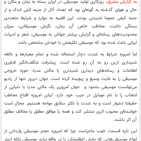
به گزارش مشرق
، روزگاری تولید موسیقی در ایران بسته به زمان و مکان و
حال و هوای گذشته به گونه‌ای بود که تعداد آثار از جنبه کمّی اندک و از
جنبه کیفی عموما شنیدنی بودند. این قضیه به موارد و شرایط متعددی
بستگی داشت. مخاطب خاص آن زمان، نگرش موسیقایی، میزان
محدودیت‌های رسانه‌ای و گرایش بیشتر جوانان به موسیقی، شعر و ادبیات
ایرانی باعث شده بود که موسیقی تکلیفش با خودش مشخص باشد.
اما امروزه شرایط به شدت دچار استحاله شده و تمام معیارها و ذائقه
شنیداری ازین رو به آن رو شده است. پیشرفت شگفت‌انگیز فناوری
اطلاعات و رسانه‌های دیداری شنیداری یا مالتی مدیا، حوزه خروجی
موسیقی را به غایت وسیع و پیچیده کرده است. جوان دیروز تنها از رادیو
می‌توانست موسیقی بشنود و جوان امروزی یک مالتی مدیا با دنیایی از
انتخاب را با نام موبایل در جیب خود دارد. لیکن امروزه اقناع مخاطب
حقیقتا دشوار است و به شدت با تکثر سلایق مواجه هستیم. محال است
خواننده‌ای محبوب اثری منتشر کند و همه یا موافق مطلق یا مخالف مطلق
آن اثر باشند.
این تازه قسمت خوب ماجراست چرا که امروزه حجم موسیقی وارداتی از
انواع موسیقی‌هایی که بخش اعظمشان را در واقع نباید موسیقی بلکه اینتر