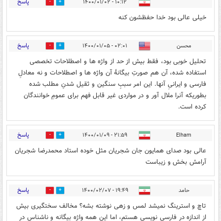
پاسخ
۱۰:۱۲ - ۱۴۰۰/۰۱/۰۲
0
1
خیلی عالی بود خدا حفظشون کنه
پاسخ
محسن
۰۲:۰۱ - ۱۴۰۰/۰۱/۰۵
0
4
تحلیل خوبی بود، فقط بیش از حد از واژه ها و اصطلاحات تخصصی
استفاده شده، آن هم صورتِ بیگانۀ آن واژه ها و اصطلاحات و نه معادلِ
فارسی و ایرانیِ آنها. این امر سببِ سنگین و ثقیل شدنِ مطلب شده
بطوریکه آنرا ملال آور و در مواردی غیر قابل فهم برای عمومِ خوانندگان
کرده است.
پاسخ
۲۱:۵۹ - ۱۴۰۰/۰۱/۰۹
Elham
0
1
عالی بود صدای همایون جان شجریان مثل خوده استاد محمدرضا شجریان
آرامش بخش و زیباست
پاسخ
حامد
۱۹:۴۹ - ۱۴۰۰/۰۲/۰۷
0
1
تاچ و استرینگ نمیشد لمس و زهی نوشته بشه؟ مخالف سختگیری بیش
از اندازه در فارسی نویسی هستم، اما این همه واژه بیگانه و ناشناس در