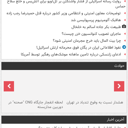
روایت رسانه اسرائیلی از فشار واشنگتن بر تل‌آویو برای آتش‌بس و خلع سلاح
حماس
توضیحات معاون امنیتی و انتظامی وزیر کشور درباره قتل حمیدرضا رجب زاده
هافبک آلومینیوم پرسپولیسی شد
طبیعت بکر جاده اسالم به خلخال
ماجرای تصویب کنوانسیون خزر چیست؟
چرا بیت المال باید خرج مجرمان امنیتی شود؟
نفوذ اطلاعاتی ایران در یگان فوق محرمانه ارتش اسرائیل!
ادعای زلنسکی درباره تامین ماهانه موشک‌های رهگیر توسط آمریکا
حوادث
ای
هشدار نسبت به وفوع تندباد در تهران
لحظه انفجار جایگاه CNG "صحنه" در
دس
دوربین مداربسته
ات
آخرین اخبار