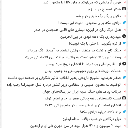
قرص آزمایشی که می‌تواند درمان HIV را متحول کند
شکار تمساح در مالزی
دلایل پارگی رگ خونی در چشم
توافق مکه برای سعودی امنیت آور نیست!
علل مرگ زنان در ایران؛ بیماری‌های قلبی همچنان در صدر
میدان‌داری یک دهه نودی در بین‌الحرمین
از غزه بگویید...! حتی با یک توییت!
جنگ تاج و تخت در منطقه؛ وقتی اعتماد به آمریکا رنگ می‌بازد
رسانه عبری: نتانیاهو دست به رفتارهای انتحاری انتخاباتی می‌زند
از مظلوم‌نمایی براندازها تا افشای دروغ مراد ویسی
حملات توپخانه‌ای رژیم صهیونیستی به جنوب لبنان
صفار هرندی: تشییع تاریخی رهبر انقلاب تاثیر شگرفی بر صحنه نبرد داشت
توضیحات معاون امنیتی و انتظامی وزیر کشور درباره قتل حمیدرضا رجب زاده
بازتاب پیامدهای جنگ علیه ایران در رسانه‌های جهان
نصب کتیبه‌های دهه پایانی صفر در حرم امام رئوف
افشای نقشه ترور لیونل مسی در جام جهانی ۲۰۲۶
چند نکته درباره توافق مکه!
دبل درگاهی در شب توقف استانداردلیژ
ثبت ۲ میلیون و ۹۲۰ هزار تردد در مرز مهران طی ایام اربعین