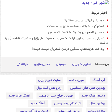
اخبار مرتبط
موسیقی ایرانی، پاپ یا سنتی؟
گفت‌وگو با خواننده «قاسم هنوز زنده است»
محسن نامجو؛ روایت یک شکست تمام عیار
نصرتی: ناصر عبدالهی ارادت خاصی به حضرت علی(ع) و حضرت فاطمه (س)
داشت
پرداخت هزینه‌های سنگین درمان شجریان توسط دولت!
برچسب‌ها
همایون شجریان
موسیقی
حسین منزوی
خوانندگی
آپ آهنگ
موزیک شاه
سایت تاریخ ایران
بهترین هتل های استانبول
رزرو هتل استانبول
دانلود آهنگ جدید
بهترین جراح بینی ترمیمی
آهنگ های جدید
پرشین هتل
ثبت نام بیمه اربعین
آهنگ جدید
مزایده خودرو
خرید بلیط استخر
قیمت ورق آهن پرایس