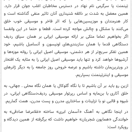
تِینمنت یا سرگرمی نام نهاد در دسترس مخاطبان اغلب جوان قرار دارد.
همین معضل به شدت بر ذائقه شنیداری آنان تاثیر منفی گذاشته است و
کار هنرمندان و موزیسین‌هایی را که اثر فاخر و موسیقی خوب خلق
می‌کنند با مشکل و چالش مواجه کرده است. قطعا و حتما در این وانفسا
اگر بخواهیم تماما متکی بر ارائه موسیقی ایرانی بر همان سیاق ردیف‌
دستگاهی قدما با همان سازبندی‌های اونیسون و آنسامبل باشیم، خود
همین تفکر سریع‌تر از هر دشمنی، موسیقی اصیل ایرانی را روانه موزه‌ها و
آرشیوها خواهد کرد و تنها باید موسیقی اصیل ایرانی را به مثابه یک افتخار
در ویترین‌مان داشته باشیم و عرصه خروجی روز جامعه را به دیگر ژانرهای
موسیقی و اینترتِینمنت بسپاریم.
ازین‌ رو باید بر آن باشیم تا با نگاه گلوکال یا همان نگاه محلی ـ جهانی، به
خلق آثاری با بن‌مایه و اساس رپرتوار موسیقی ردیف‌دستگاهی ایرانی، در
شیوه و قالبی نو با تزئینات و ساختاری مدرن و پست مدرن، همت گماریم.
در اینجا نگاهی به آهنگ «آسمان ابری» ساخته «غلامرضا صادقی» به
خوانندگی «همایون شجریان» خواهیم داشت که برگرفته از همین دیدگاه و
رویکرد است: