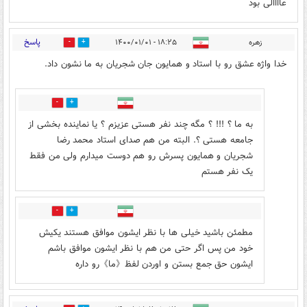
عاااالی بود
پاسخ
زهره
۱۸:۲۵ - ۱۴۰۰/۰۱/۰۱
0
3
خدا واژه عشق رو با استاد و همایون جان شجریان به ما نشون داد.
3
1
به ما ؟ !!! ؟ مگه چند نفر هستی عزیزم ؟ یا نماینده بخشی از
جامعه هستی ؟. البته من هم صدای استاد محمد رضا
شجریان و همایون پسرش رو هم دوست میدارم ولی من فقط
یک نفر هستم
0
1
مطمئن باشید خیلی ها با نظر ایشون موافق هستند یکیش
خود من پس اگر حتی من هم با نظر ایشون موافق باشم
ایشون حق جمع بستن و اوردن لفظ《ما》رو داره