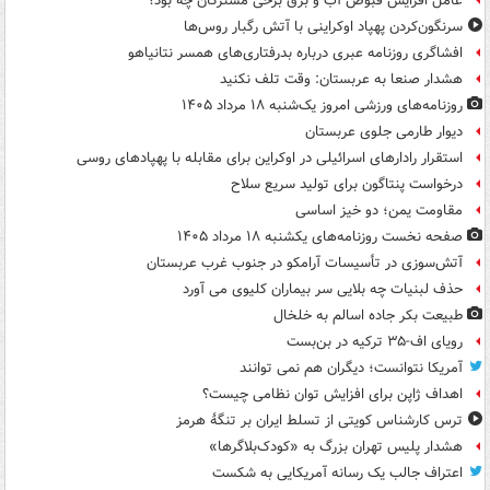
عامل افزایش قبوض آب و برق برخی مشترکان چه بود؟
سرنگون‌کردن پهپاد اوکراینی با آتش رگبار روس‌ها
افشاگری روزنامه عبری درباره بدرفتاری‌های همسر نتانیاهو
هشدار صنعا به عربستان: وقت تلف نکنید
روزنامه‌های ورزشی امروز یک‌شنبه ۱۸ مرداد ۱۴۰۵
دیوار طارمی جلوی عربستان
استقرار رادارهای اسرائیلی در اوکراین برای مقابله با پهپادهای روسی
درخواست پنتاگون برای تولید سریع سلاح
مقاومت یمن؛ دو خیز اساسی
صفحه نخست روزنامه‌های یکشنبه ۱۸ مرداد ۱۴۰۵
آتش‌سوزی در تأسیسات آرامکو در جنوب غرب عربستان
حذف لبنیات چه بلایی سر بیماران کلیوی می آورد
طبیعت بکر جاده اسالم به خلخال
رویای اف-۳۵ ترکیه در بن‌بست
آمریکا نتوانست؛ دیگران هم نمی توانند
اهداف ژاپن برای افزایش توان نظامی چیست؟
ترس کارشناس کویتی از تسلط ایران بر تنگۀ هرمز
هشدار پلیس تهران بزرگ به «کودک‌بلاگرها»
اعتراف جالب یک رسانه آمریکایی به شکست