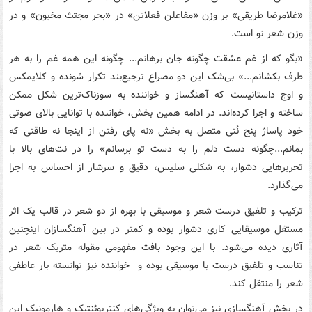
«غلامرضا طریقی» بر وزن «مفاعلن فعلاتن» در «بحر مجتث مخبون» و در
وزن شعر نو است.
«بگو که از غم عشقت چگونه جان برهانم... چگونه این همه غم را به هر
طرف بکشانم...» بی‌شک این دو مصراع ترجیع‌بند تکرار شونده و کلایمکس
و اوج داستانیست که آهنگساز و خواننده به سوزناک‌ترین شکل ممکن
ساخته و اجرا کرده‌اند. در ادامه همین بخش، خواننده با توانایی بالای صوتی
خود پاساژ پنج نُتی متصل به بخش «نه پای رفتن از اینجا نه طاقتی که
بمانم...چگونه دست دلم را به دست تو برسانم» را در نت‌های بالا با
تحریرهایی دشوار، به شکلی سلیس، دقیق و سرشار از احساس به اجرا
می‌گذارد.
ترکیب و تلفیق درست شعر و موسیقی با بهره از دو شعر در قالب یک اثر
مستقل موسیقایی کاری دشوار بوده و کمتر در بین آهنگسازان اینچنین
آثاری دیده می‌شود. با این وجود بافت مفهومی مقوله متریک شعر در
تناسب و تلفیق درست با موسیقی بوده و خواننده نیز توانسته بار عاطفی
شعر را منتقل کند.
در بخش آهنگسازی نیز می‌توان به ویژگی‌های کنترپوئنتیک و هارمونیک این