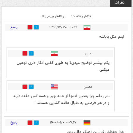
نظرات
انتشار یافته: 15
در انتظار بررسی: 0
پاسخ
۲۰:۱۹ - ۱۳۹۹/۱۲/۳۰
9
5
اینم مثل باباشه
مببن
0
2
یکم بیشتر توضیح میدی؟ یه طوری گفتی انگار داری توهین
میکنی
محسن
0
2
نمی دانم چرا بعضی آدمها از همه چیز و همه کس عقده دارند
و در هر فرصتی به دنبال عقده گشایی هستند !
پاسخ
۰۷:۱۷ - ۱۴۰۰/۰۱/۰۱
1
6
خدا حفظش کن.این آهنگ عالی بود.