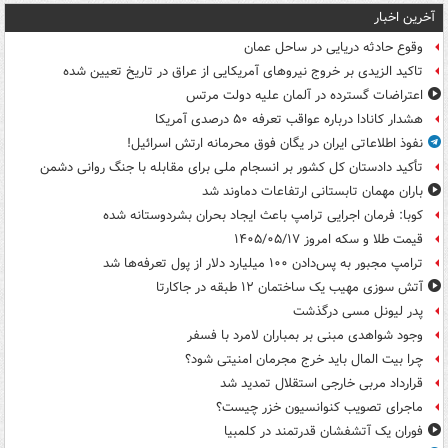
آخرین اخبار
وقوع حادثه دریایی در ساحل عمان
تاکید الزیدی بر خروج نیروهای آمریکایی از عراق در تاریخ تعیین شده
اعتراضات گسترده در آلمان علیه دولت مرتس
هشدار کانادا درباره عواقب تعرفه ۵۰ درصدی آمریکا
نفوذ اطلاعاتی ایران در یگان فوق محرمانه ارتش اسرائیل!
تأکید دادستان کل کشور بر انسجام ملی برای مقابله با جنگ روانی دشمن
باران مهمان تابستانی ارتفاعات دماوند شد
کوبا: فرمان اجرایی ترامپ باعث ایجاد بحران بشردوستانه شده
قیمت طلا و سکه امروز ۱۴۰۵/۰۵/۱۷
ترامپ مجبور به پس‌دادن ۱۰۰ میلیارد دلار از پول تعرفه‌ها شد
آتش سوزی مهیب یک ساختمان ۱۲ طبقه در جاکارتا
پدر لیونل مسی درگذشت
وجود شواهدی مبنی بر بمباران لامرد با فسفر
چرا بیت المال باید خرج مجرمان امنیتی شود؟
قرارداد مربی خارجی استقلال تمدید شد
ماجرای تصویب کنوانسیون خزر چیست؟
فوران یک آتشفشان قدرتمند در کلمبیا