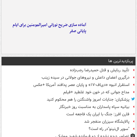
آماده سازی ضریح نورانی امیرالمومنین برای ایام
پایانی صفر
پربازدیدترین ها
تأیید ربایش و قتل حمیدرضا رجب‌زاده
درگیری اعضای داعش و نیروهای جولانی در سیده زینب
استقرار انبوه «دی‌اف‑۱۷» و پایان عصر پدافند آمریکا +عکس
مداح جوانی که در خون خود غلطید +فیلم
پزشکیان: جنایات امروز واشنگتن را هم محکوم کنید
بیانیه سپاه پاسداران به مناسبت روز خبرنگار
فارن افرز: جنگ با ایران یک فاجعه است
پالایشگاه سیزران منفجر شد
"سوپر ال‌نینو"در راه است؟
تصاویر دیده‌ نشده از دو فرمانده شهید موشکی