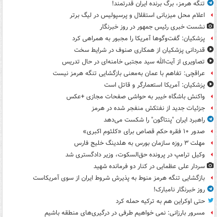
تنگه هرمز، برگ برنده ایران قدرتمند!
اعلام محل میزبانی استقلال و پرسپولیس در لیگ برتر
نشست خبری رئیس جمهور در روز خبرنگار
پزشکیان: گفت‌وگوها آمریکا را مجبور به همراهی کرد
قدردانی پزشکیان از همکاری صنوف در شرایط سخت
تصاویری از آیت‌الله سید مجتبی خامنه‌ای در حال تدریس
عراقچی: تفاهم با عمان به‌معنی بازگشایی تنگه هرمز نیست
پزشکیان: آمریکا استعمارگر و قاتل است
واکنش باشگاه خیبر به حواشی صفحات مجازی +عکس
جزئیات جدید از نفتکش منفجر شده در هرمز
راهبرد ایران "پنتاگون" را شکست می‌دهد
صدور ۱۰ فقره حکم قصاص برای «کلثوم اکبری»
مهلت ۳ روزه سازمان بورس به هلدینگ خلیج فارس
وکیل ترامپ در پرونده حق‌السکوت، وزیر دادگستری شد
سردار علی عظمایی در کنار دو فرمانده شهید
بازگشایی تنگه هرمز منوط به پذیرش شروط ایران از سوی آمریکاست
روز خبرنگار نامبارک!
حتی اوکراین هم به ترکیه حمله کرد
مسرور بارزانی: نمی خواهیم طرفی در درگیری‌های منطقه باشیم