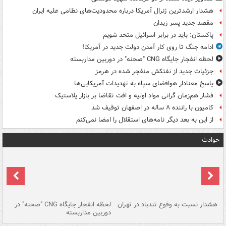
هشدار ارشدترین ژنرال آمریکا درباره محدودیت‌های نظامی علیه ایران
مقصد جدید پسر زیدان
پاکستان: باید در برابر اسرائیل متحد شویم
ادامه جنگ تا روی کار آمدن دولت جدید در آمریکا!
لحظه انفجار جایگاه CNG "صحنه" در دوربین مداربسته
جزئیات جدید از نفتکش منفجر شده در هرمز
پاسخ معنادار هوافضای سپاه به تهدیدات آمریکایی‌ها
فشار هم‌زمان گرانی مواد اولیه و افت تقاضا بر بازار پلاستیک
کامیون با راننده ۸ ساله در اصفهان توقیف شد
از این به بعد دیگر نامه‌های استقلال را امضا نمی‌کنم
حوادث
ای
هشدار نسبت به وفوع تندباد در تهران
لحظه انفجار جایگاه CNG "صحنه" در
دس
دوربین مداربسته
ات